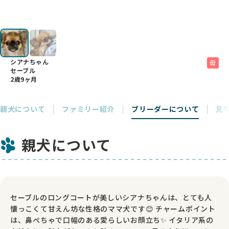
シアナちゃん
母
セーブル
2歳9ヶ月
親犬について
ファミリー紹介
ブリーダーについて
見
親犬について
セーブルのロングコートが美しいシアナちゃんは、とても人
懐っこくて甘えん坊な性格のママ犬です😊 チャームポイント
は、鼻ぺちゃで口幅のある愛らしいお顔立ち✨ イタリア系の