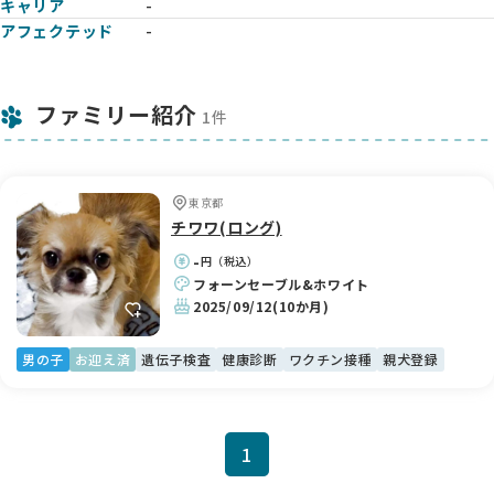
キャリア
-
アフェクテッド
-
ファミリー紹介
1件
東京都
チワワ(ロング)
-
円（税込）
フォーンセーブル&ホワイト
2025/09/12
(10か月)
男の子
お迎え済
遺伝子検査
健康診断
ワクチン接種
親犬登録
1