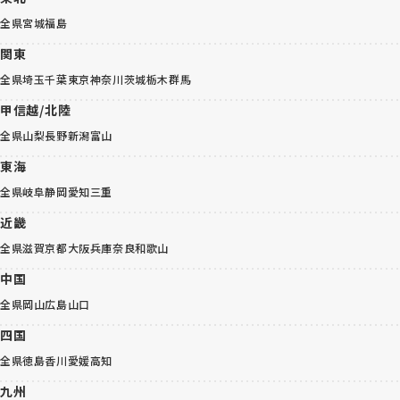
全県
宮城
福島
関東
全県
埼玉
千葉
東京
神奈川
茨城
栃木
群馬
甲信越/北陸
全県
山梨
長野
新潟
富山
東海
全県
岐阜
静岡
愛知
三重
近畿
全県
滋賀
京都
大阪
兵庫
奈良
和歌山
中国
全県
岡山
広島
山口
四国
全県
徳島
香川
愛媛
高知
九州