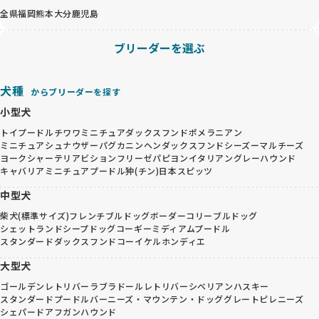
全県
福岡
熊本
大分
鹿児島
ブリーダーを選ぶ
犬種
からブリーダーを探す
小型犬
トイプードル
チワワ
ミニチュアダックスフンド
ポメラニアン
ミニチュアシュナウザー
パグ
カニンヘンダックスフンド
シーズー
マルチーズ
ヨークシャーテリア
ビションフリーゼ
パピヨン
イタリアングレーハウンド
キャバリア
ミニチュアプードル
狆(チン)
日本スピッツ
中型犬
柴犬(標準サイズ)
フレンチブルドッグ
ボーダーコリー
ブルドッグ
シェットランドシープドッグ
コーギー
ミディアムプードル
スタンダードダックスフンド
コーイケルホンディエ
大型犬
ゴールデンレトリバー
ラブラドールレトリバー
シベリアンハスキー
スタンダードプードル
バーニーズ・マウンテン・ドッグ
グレートピレニーズ
シェパード
アフガンハウンド