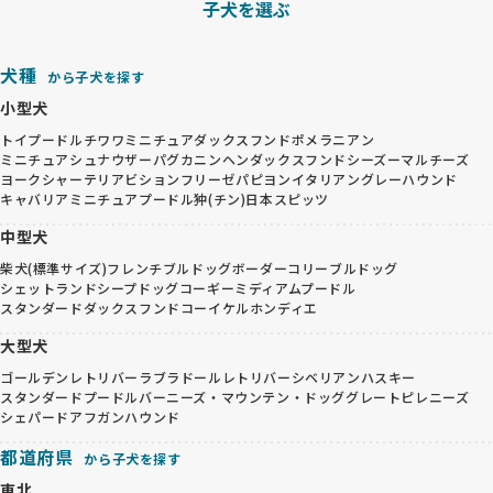
子犬を選ぶ
犬種
から子犬を探す
小型犬
トイプードル
チワワ
ミニチュアダックスフンド
ポメラニアン
ミニチュアシュナウザー
パグ
カニンヘンダックスフンド
シーズー
マルチーズ
ヨークシャーテリア
ビションフリーゼ
パピヨン
イタリアングレーハウンド
キャバリア
ミニチュアプードル
狆(チン)
日本スピッツ
中型犬
柴犬(標準サイズ)
フレンチブルドッグ
ボーダーコリー
ブルドッグ
シェットランドシープドッグ
コーギー
ミディアムプードル
スタンダードダックスフンド
コーイケルホンディエ
大型犬
ゴールデンレトリバー
ラブラドールレトリバー
シベリアンハスキー
スタンダードプードル
バーニーズ・マウンテン・ドッグ
グレートピレニーズ
シェパード
アフガンハウンド
都道府県
から子犬を探す
東北