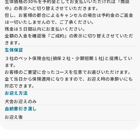
同伴はご遠慮願います。ご理解ください。
生体価格の30%を予約金としてお支払いいただければ『商談
中』の表示へと切り替えさせていただきます。
但し、お客様の都合によるキャンセルの場合は予約金のご返金
は一切いたしませんので、ご了承ください。
残金は５日間以内にお支払いください。
全額の入金を確認後『ご成約』の表示に切り替えさせていただ
きます。
生体保証
３社のペット保険会社(損保２社・少額短期１社)と提携してい
ます。
お客様のご要望に合ったコースを任意でお選びいただけます。
全て当日から保険適用になりますので、お迎え時の車酔いにも
対応できます。
お迎え方法
犬舎お迎えのみ
血統書引き渡し
お迎え後