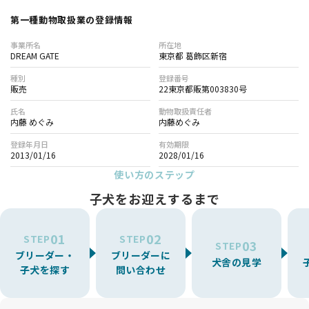
第一種動物取扱業の登録情報
事業所名
所在地
DREAM GATE
東京都 葛飾区新宿
種別
登録番号
販売
22東京都販第003830号
氏名
動物取扱責任者
内藤 めぐみ
内藤めぐみ
登録年月日
有効期限
2013/01/16
2028/01/16
使い方のステップ
子犬をお迎えするまで
01
02
STEP
STEP
03
STEP
ブリーダー・
ブリーダーに
犬舎の見学
子犬を探す
問い合わせ