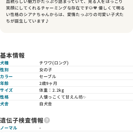
血統らしい魅力がたっぷり詰まっていて、見る人をほっこり
笑顔にしてくれるチャーミングな存在です🐶🧡 優しくて明る
い性格のシアナちゃんからは、愛情たっぷりの可愛い子犬た
ちが誕生しています♪
基本情報
犬種
チワワ(ロング)
性別
女の子
カラー
セーブル
年齢
2歳9ヶ月
サイズ
体重：
2.2kg
性格
人懐っこくて甘えん坊✨
犬舎
自犬舎
遺伝子検査情報
ノーマル
-