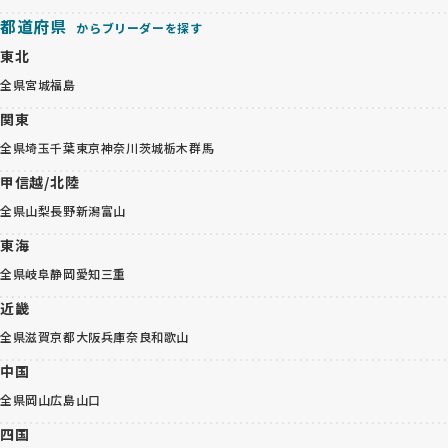
都道府県
からブリーダーを探す
東北
全県
宮城
福島
関東
全県
埼玉
千葉
東京
神奈川
茨城
栃木
群馬
甲信越/北陸
全県
山梨
長野
新潟
富山
東海
全県
岐阜
静岡
愛知
三重
近畿
全県
滋賀
京都
大阪
兵庫
奈良
和歌山
中国
全県
岡山
広島
山口
四国