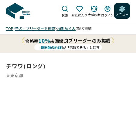
メニュー
犬種診断
検索
お気に入り
ログイン
TOP
子犬・ブリーダーを検索
内藤 めぐみ
親犬詳細
10%
優良ブリーダーのみ掲載
合格率
未満
獣医師の約8割
が「信頼できる」と回答
チワワ(ロング)
東京都
2