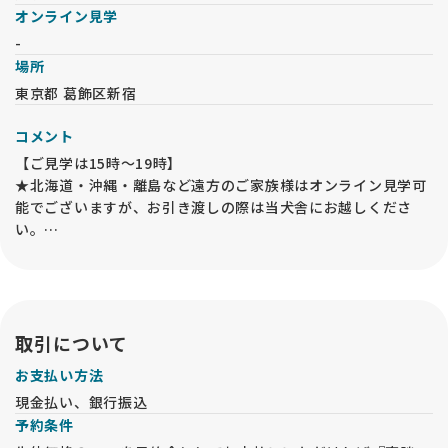
オンライン見学
-
場所
東京都 葛飾区新宿
コメント
【ご見学は15時〜19時】
★北海道・沖縄・離島など遠方のご家族様はオンライン見学可
能でございますが、お引き渡しの際は当犬舎にお越しくださ
い。
★ご家族で充分にお話し合いをしてから、子犬のご見学やお問
い合わせをお願い致します。
長時間ペットがひとりになるご家庭、動物アレルギーなどをお
持ちの方が同居されている場合は、お問い合わせをご遠慮くだ
さい。
取引について
★前日の午前中までに、ご見学の予約を入れてください。
お支払い方法
★妊婦犬がおります。見知らぬお客様が犬舎に入室する事で体
現金払い、銀行振込
調を崩したり流産や早産になることは避けたいです。
予約条件
また、ワクチン未接種のベビー達もおりますので、先住犬のご