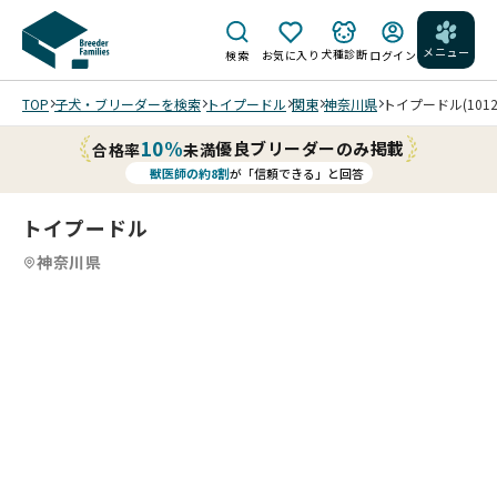
メニュー
犬種診断
検索
お気に入り
ログイン
TOP
子犬・ブリーダーを検索
トイプードル
関東
神奈川県
トイプードル(1012
10%
優良ブリーダーのみ掲載
合格率
未満
獣医師の約8割
が「信頼できる」と回答
トイプードル
神奈川県
4
4
4
4
/
/