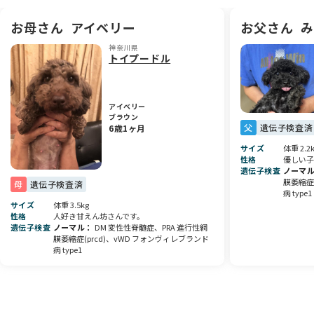
パパとママをお見せすることができます。人懐こく可愛い健康
お母さん
アイベリー
お父さん
み
体なパパとママです。
神奈川県
お客様が来ても、子犬がいるからといって吠えたりしません。
トイプードル
性格良いです。
子犬は親に性格が似ますので、お見せすることはとても大事だ
と考えております。
ぜひご家族でご見学にいらしてください。
アイベリー
ブラウン
父
遺伝子検査済
6歳1ヶ月
トイプードルの三大遺伝性疾患ですが、【PRA進行性網膜萎縮
症（prcd-pra）・変性性脊髄症（DM）・フォンビルブランド
サイズ
体重 2.2
性格
優しい子
病 type1（vWD1）】を発症することはありません。（若いう
遺伝子検査
ノーマ
ちに遺伝的疾患により目が見えなくなる心配がありません）
膜萎縮症(
母
遺伝子検査済
病 type1
お引き渡し時には、躾、お手入れ、食事、お散歩、接し方等の
サイズ
体重 3.5kg
性格
人好き甘えん坊さんです。
お話を２〜３時間ほどさせていただいております。
遺伝子検査
ノーマル
DM 変性性脊髄症、PRA 進行性網
膜萎縮症(prcd)、vWD フォンヴィレブランド
トリミングやホテルもしております。我が家出身の子は割引し
病 type1
ております。
ドッグトレーナーが、お引渡し後のアフターをLINEやお電話で
いたします。年をとってからも食事、接し方、病気などのご相
談も受けております。いつでもお気軽にご連絡ください。