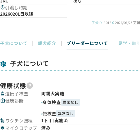
JKC
あり
schedule
引渡し時期
20260201日以降
子犬ID
1012
2026/01/23 更新
子犬について
親犬紹介
ブリーダーについて
見学・取
子犬について
健康状態
biotech
遺伝子検査
両親犬実施
medical_services
健康診断
身体検査
異常なし
便検査
異常なし
1 回目実施済
vaccines
ワクチン接種
memory
マイクロチップ
済み