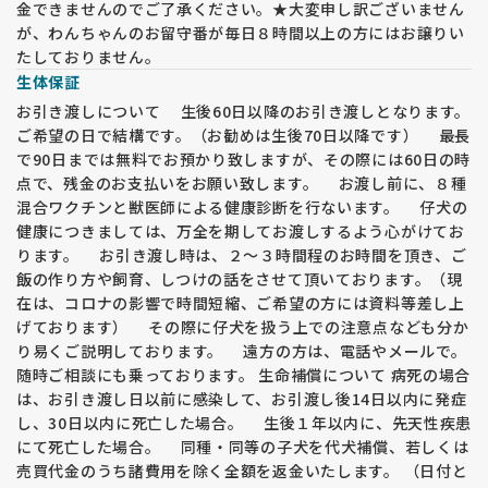
金できませんのでご了承ください。★大変申し訳ございません
が、わんちゃんのお留守番が毎日８時間以上の方にはお譲りい
たしておりません。
生体保証
お引き渡しについて 生後60日以降のお引き渡しとなります。
ご希望の日で結構です。（お勧めは生後70日以降です） 最長
で90日までは無料でお預かり致しますが、その際には60日の時
点で、残金のお支払いをお願い致します。 お渡し前に、８種
混合ワクチンと獣医師による健康診断を行ないます。 仔犬の
健康につきましては、万全を期してお渡しするよう心がけてお
ります。 お引き渡し時は、２〜３時間程のお時間を頂き、ご
飯の作り方や飼育、しつけの話をさせて頂いております。（現
在は、コロナの影響で時間短縮、ご希望の方には資料等差し上
げております） その際に仔犬を扱う上での注意点なども分か
り易くご説明しております。 遠方の方は、電話やメールで。
随時ご相談にも乗っております。 生命補償について 病死の場合
は、お引き渡し日以前に感染して、お引渡し後14日以内に発症
し、30日以内に死亡した場合。 生後１年以内に、先天性疾患
にて死亡した場合。 同種・同等の子犬を代犬補償、若しくは
売買代金のうち諸費用を除く全額を返金いたします。 （日付と