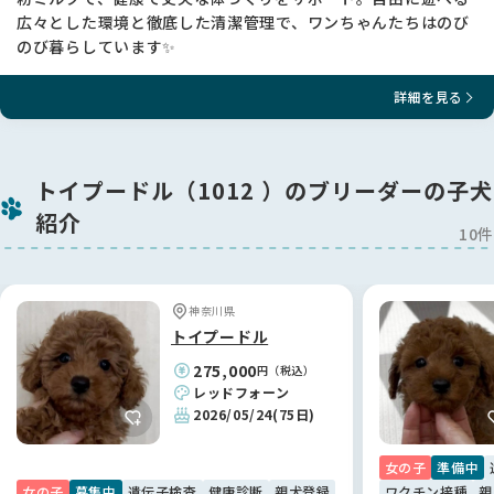
広々とした環境と徹底した清潔管理で、ワンちゃんたちはのび
のび暮らしています✨
詳細を見る
トイプードル（1012 ）のブリーダーの子犬
紹介
10件
神奈川県
トイプードル
275,000
円（税込）
レッドフォーン
2026/05/24
(75日)
女の子
準備中
女の子
募集中
遺伝子検査
健康診断
親犬登録
ワクチン接種
親