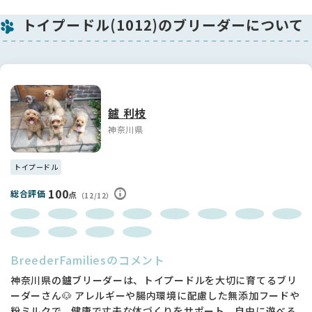
犬を飼うのが初めての方でも安心です。
トイプードル(1012)のブリーダーについて
トイプードルブリーダー歴24年、愛情を持って、親も子も育て
ております。
ご予約の上、お気軽にご見学にいらしてください。
お支払いにはQRコード決済、各種クレジットカード使えます。
ご予約金（５万円内金）は現金のみとさせていただいておりま
鑪 利枝
す。
神奈川県
★★他の犬舎、ペットショップへお立ち寄り後のご見学は、伝
染病感染等の理由によりお断りさせていただいております。
トイプードル
★★ブリーダーや繁殖目的の方、及び、毎日のお留守番が８時
間を超える方（多頭飼いを除く）にはお譲りいたしませんので
100
総合評価
点
（12/12）
ご了承ください。
最後までご覧いただきありがとうございます。
お気軽にお問い合わせください。
どうぞよろしくお願いいたします。
BreederFamiliesのコメント
神奈川県の鑪ブリーダーは、トイプードルを大切に育てるブリ
ーダーさん🐶 アレルギーや腸内環境に配慮した無添加フードや
粉ミルクで、健康で丈夫な体づくりをサポート。自由に遊べる