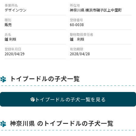
事業所名
所在地
デザインワン
神奈川県 横浜市磯子区上中里町
種別
登録番号
販売
60-0038
氏名
動物取扱責任者
鑪 利枝
鑪 利枝
登録年月日
有効期限
2020/04/29
2028/04/28
トイプードルの子犬一覧
トイプードルの子犬一覧を見る
神奈川県 のトイプードルの子犬一覧