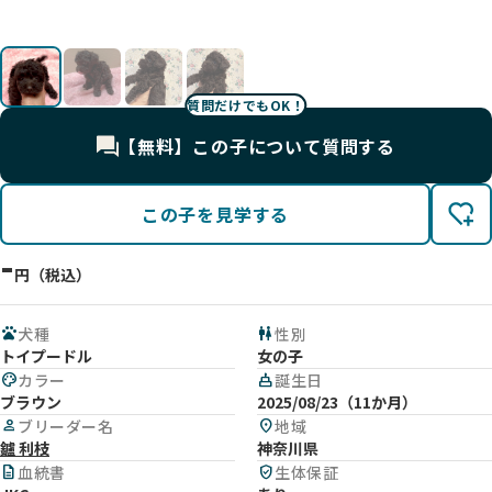
質問だけでもOK！
【無料】この子について質問する
この子を見学する
-
円（税込）
pets
犬種
wc
性別
トイプードル
女の子
palette
カラー
cake
誕生日
ブラウン
2025/08/23（11か月）
person
ブリーダー名
location_on
地域
鑪 利枝
神奈川県
description
血統書
verified_user
生体保証