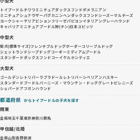
小型犬
トイプードル
チワワ
ミニチュアダックスフンド
ポメラニアン
ミニチュアシュナウザー
パグ
カニンヘンダックスフンド
シーズー
マルチーズ
ヨークシャーテリア
ビションフリーゼ
パピヨン
イタリアングレーハウンド
キャバリア
ミニチュアプードル
狆(チン)
日本スピッツ
中型犬
柴犬(標準サイズ)
フレンチブルドッグ
ボーダーコリー
ブルドッグ
シェットランドシープドッグ
コーギー
ミディアムプードル
スタンダードダックスフンド
コーイケルホンディエ
大型犬
ゴールデンレトリバー
ラブラドールレトリバー
シベリアンハスキー
スタンダードプードル
バーニーズ・マウンテン・ドッグ
グレートピレニーズ
シェパード
アフガンハウンド
都道府県
からトイプードルの子犬を探す
関東
全県
埼玉
千葉
東京
神奈川
群馬
甲信越/北陸
全県
山梨
長野
新潟