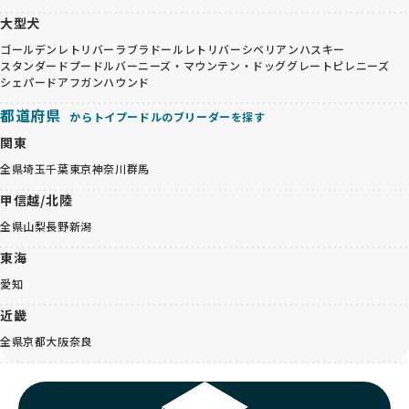
大型犬
ゴールデンレトリバー
ラブラドールレトリバー
シベリアンハスキー
スタンダードプードル
バーニーズ・マウンテン・ドッグ
グレートピレニーズ
シェパード
アフガンハウンド
都道府県
からトイプードルのブリーダーを探す
関東
全県
埼玉
千葉
東京
神奈川
群馬
甲信越/北陸
全県
山梨
長野
新潟
東海
愛知
近畿
全県
京都
大阪
奈良