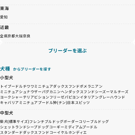
東海
愛知
近畿
全県
京都
大阪
奈良
ブリーダーを選ぶ
犬種
からブリーダーを探す
小型犬
トイプードル
チワワ
ミニチュアダックスフンド
ポメラニアン
ミニチュアシュナウザー
パグ
カニンヘンダックスフンド
シーズー
マルチーズ
ヨークシャーテリア
ビションフリーゼ
パピヨン
イタリアングレーハウンド
キャバリア
ミニチュアプードル
狆(チン)
日本スピッツ
中型犬
柴犬(標準サイズ)
フレンチブルドッグ
ボーダーコリー
ブルドッグ
シェットランドシープドッグ
コーギー
ミディアムプードル
スタンダードダックスフンド
コーイケルホンディエ