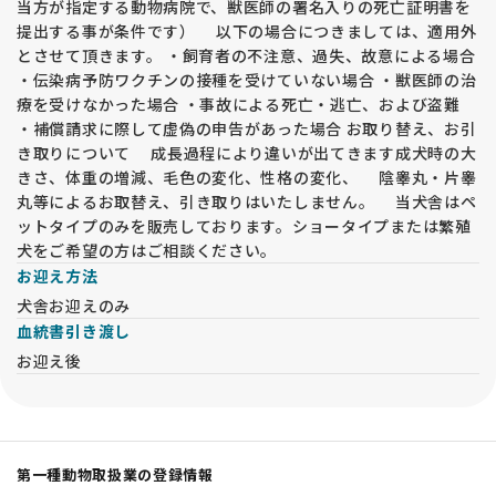
当方が指定する動物病院で、獣医師の署名入りの死亡証明書を
提出する事が条件です） 以下の場合につきましては、適用外
とさせて頂きます。 ・飼育者の不注意、過失、故意による場合
・伝染病予防ワクチンの接種を受けていない場合 ・獣医師の治
療を受けなかった場合 ・事故による死亡・逃亡、および盗難
・補償請求に際して虚偽の申告があった場合 お取り替え、お引
き取りについて 成長過程により違いが出てきます成犬時の大
きさ、体重の増減、毛色の変化、性格の変化、 陰睾丸・片睾
丸等によるお取替え、引き取りはいたしません。 当犬舎はペ
ットタイプのみを販売しております。ショータイプまたは繁殖
犬をご希望の方はご相談ください。
お迎え方法
犬舎お迎えのみ
血統書引き渡し
お迎え後
第一種動物取扱業の登録情報