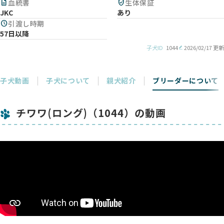
description
血統書
verified_user
生体保証
JKC
あり
schedule
引渡し時期
57日以降
子犬ID
1044
2026/02/17 更新
子犬動画
子犬について
親犬紹介
ブリーダーについて
チワワ(ロング)（1044）の動画