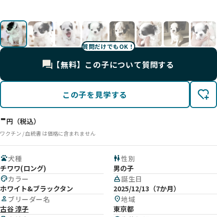
影
影
影
影
影
影
影
影
影
影
影
影
質問だけでもOK！
【無料】この子について質問する
この子を見学する
-
円（税込）
ワクチン / 血統書 は価格に含まれません
pets
犬種
wc
性別
チワワ(ロング)
男の子
palette
カラー
cake
誕生日
ホワイト&ブラックタン
2025/12/13（7か月）
person
ブリーダー名
location_on
地域
古谷 淳子
東京都