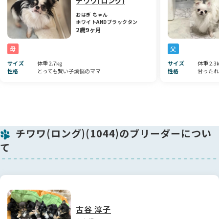
チワワ(ロング)
犬をこの子にするかどうか？を決めるためのものです。
おはぎ ちゃん
子犬のお迎えを決めていない方の見学はお断りしております。
ホワイトANDブラックタン
（見学は子犬にも感謝の大人達の負担になります）
2歳9ヶ月
見学可能時間 11:00〜19:00
母
父
当日の見学希望も可能な場合もありますので まずはお問い合
サイズ
体重 2.7kg
サイズ
体重 2.3
わせください😊
性格
とっても賢い子煩悩のママ
性格
甘ったれ
🚙車でお越しになられるお客様
1階の空いていスペースにお止めください。
🚃電車でお越しになられるお客様
JR青梅線 河辺駅から徒歩7分くらいです。ご要望くだされば
チワワ(ロング)(1044)のブリーダーについ
送迎致します😊
て
🐶お迎え後のサポート🐶
LINEでお迎えしてからのサポートをさせていただいています。
躾の相談、困ったことの相談、その他親バカ画像や動画など
も…🤭
古谷 淳子
当方は家庭内で小規模にブリーディングしているためとても大