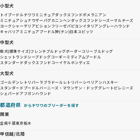
小型犬
トイプードル
チワワ
ミニチュアダックスフンド
ポメラニアン
ミニチュアシュナウザー
パグ
カニンヘンダックスフンド
シーズー
マルチーズ
ヨークシャーテリア
ビションフリーゼ
パピヨン
イタリアングレーハウンド
キャバリア
ミニチュアプードル
狆(チン)
日本スピッツ
中型犬
柴犬(標準サイズ)
フレンチブルドッグ
ボーダーコリー
ブルドッグ
シェットランドシープドッグ
コーギー
ミディアムプードル
スタンダードダックスフンド
コーイケルホンディエ
大型犬
ゴールデンレトリバー
ラブラドールレトリバー
シベリアンハスキー
スタンダードプードル
バーニーズ・マウンテン・ドッグ
グレートピレニーズ
シェパード
アフガンハウンド
都道府県
からチワワのブリーダーを探す
関東
全県
千葉
東京
栃木
甲信越/北陸