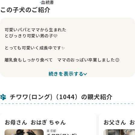
血統書
この子犬のご紹介
可愛いパパとママから生まれた
とびっきり可愛い男の子🩷
とっても可愛いく成長中です✨
離乳食もしっかり食べて ママのおっぱい卒業しました😊
成長過程をできるだけ更新して行きますので ぜひお気に入り
続きを表示する
の登録❤️よろしくお願い致します🙇‍♀️
成長過程によりお値段が上下しますのでご了承ください🙇‍♀️
チワワ(ロング)（1044）の親犬紹介
この子にビビビっと⚡️来た方からのお問い合わせお待ちしてお
ります😊
お母さん
おはぎ ちゃん
お父さん
お
🐶お問い合わせ前にお読みください🐶
東京都
見学とは、子犬をお迎えするのは決めているが…お迎えする子