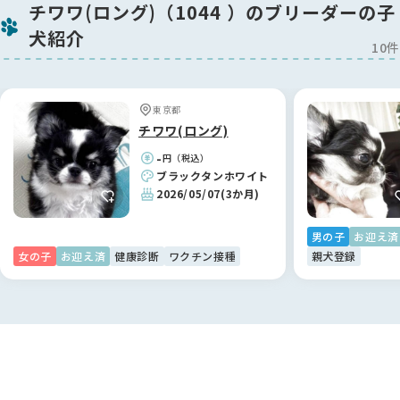
チワワ(ロング)（1044 ）のブリーダーの子
犬紹介
10件
東京都
チワワ(ロング)
-
円（税込）
ブラックタンホワイト
2026/05/07
(3か月)
男の子
お迎え済
女の子
お迎え済
健康診断
ワクチン接種
親犬登録