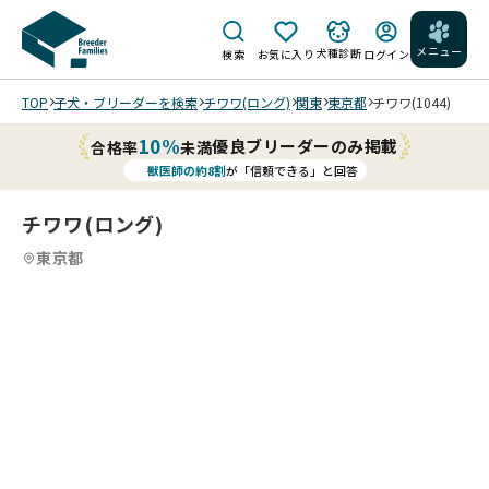
メニュー
犬種診断
検索
お気に入り
ログイン
TOP
子犬・ブリーダーを検索
チワワ(ロング)
関東
東京都
チワワ(1044)
10%
優良ブリーダーのみ掲載
合格率
未満
獣医師の約8割
が「信頼できる」と回答
チワワ(ロング)
東京都
2
12
5
12
6
12
7
12
8
12
9
10
12
11
12
12
12
12
12
/
/
/
/
/
/
/
/
/
202
202
202
202
202
202
202
202
202
202
202
202
6/0
6/0
6/0
6/0
6/0
6/0
6/0
6/0
6/0
6/0
6/0
6/0
2/0
2/0
2/0
2/0
1/2
1/2
1/2
1/1
1/1
1/1
1/1
1/1
3 撮
3 撮
3 撮
3 撮
5 撮
5 撮
5 撮
8 撮
8 撮
8 撮
8 撮
0 撮