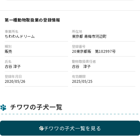
第一種動物取扱業の登録情報
事業所名
所在地
ちわわんドリーム
東京都 青梅市河辺町
種別
登録番号
販売
20東京都販 第102997号
氏名
動物取扱責任者
古谷 淳子
古谷 淳子
登録年月日
有効期限
2020/05/26
2025/05/25
チワワの子犬一覧
チワワの子犬一覧を見る