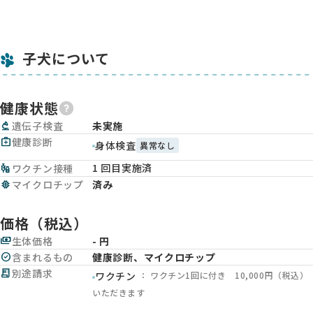
子犬について
健康状態
biotech
遺伝子検査
未実施
medical_services
健康診断
身体検査
異常なし
1 回目実施済
vaccines
ワクチン接種
memory
マイクロチップ
済み
価格（税込）
payments
生体価格
- 円
check_circle
含まれるもの
健康診断、マイクロチップ
receipt_long
別途請求
： ワクチン1回に付き 10,000円（税込）
ワクチン
いただきます