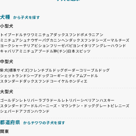
犬種
から子犬を探す
小型犬
トイプードル
チワワ
ミニチュアダックスフンド
ポメラニアン
ミニチュアシュナウザー
パグ
カニンヘンダックスフンド
シーズー
マルチーズ
ヨークシャーテリア
ビションフリーゼ
パピヨン
イタリアングレーハウンド
キャバリア
ミニチュアプードル
狆(チン)
日本スピッツ
中型犬
柴犬(標準サイズ)
フレンチブルドッグ
ボーダーコリー
ブルドッグ
シェットランドシープドッグ
コーギー
ミディアムプードル
スタンダードダックスフンド
コーイケルホンディエ
大型犬
ゴールデンレトリバー
ラブラドールレトリバー
シベリアンハスキー
スタンダードプードル
バーニーズ・マウンテン・ドッグ
グレートピレニーズ
シェパード
アフガンハウンド
都道府県
からチワワの子犬を探す
関東