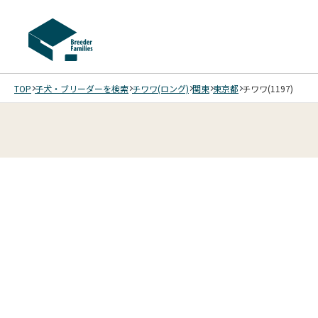
TOP
子犬・ブリーダーを検索
チワワ(ロング)
関東
東京都
チワワ(1197)
4
4
4
4
/
/