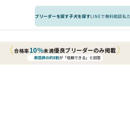
ブリーダーを探す
子犬を探す
LINEで無料相談
私
10%
優良ブリーダーのみ掲載
合格率
未満
獣医師の約8割
が「信頼できる」と回答