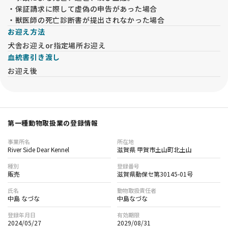
・保証請求に際して虚偽の申告があった場合
・獣医師の死亡診断書が提出されなかった場合
お迎え方法
犬舎お迎えor指定場所お迎え
血統書引き渡し
お迎え後
第一種動物取扱業の登録情報
事業所名
所在地
River Side Dear Kennel
滋賀県 甲賀市土山町北土山
種別
登録番号
販売
滋賀県動保セ第30145-01号
氏名
動物取扱責任者
中島 なづな
中島なづな
登録年月日
有効期限
2024/05/27
2029/08/31