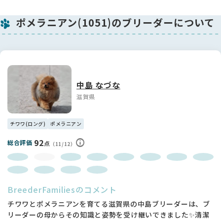
（見学時に見てあげて下さい）
非常に賢い事です❤️
ポメラニアン(1051)のブリーダーについて
素敵なご縁をお待ちしております♬
我が犬舎は スタンダードは勿論 性格の良い 賢く飼いやす
い お子様のおられるご家庭でも、初めてワンちゃんをお迎え
られるご家庭 または在住犬がいらっしゃるご家庭でも 安
心してお迎えいただけるように日々努力をし ママ犬とタック
中島 なづな
を組んで 愛情いっぱいで育てております。
滋賀県
チワワ(ロング)
ポメラニアン
92
総合評価
点
（11/12）
BreederFamiliesのコメント
チワワとポメラニアンを育てる滋賀県の中島ブリーダーは、ブ
リーダーの母からその知識と姿勢を受け継いできました✨清潔