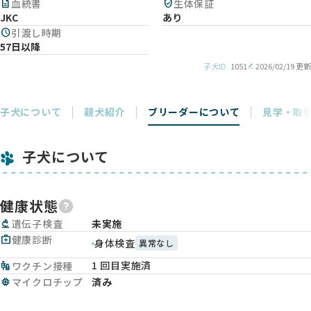
description
血統書
verified_user
生体保証
JKC
あり
schedule
引渡し時期
57日以降
子犬ID
1051
2026/02/19 更新
子犬について
親犬紹介
ブリーダーについて
見学・取
子犬について
健康状態
biotech
遺伝子検査
未実施
medical_services
健康診断
身体検査
異常なし
1 回目実施済
vaccines
ワクチン接種
memory
マイクロチップ
済み