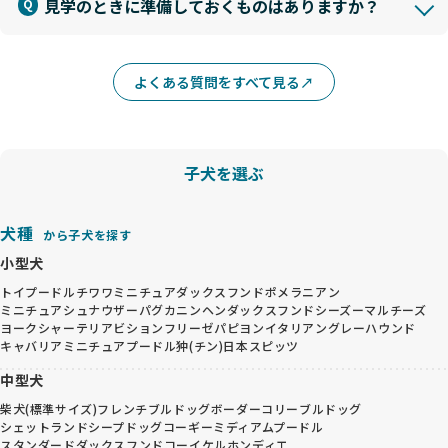
見学のときに準備しておくものはありますか？
よくある質問をすべて見る
子犬を選ぶ
犬種
から子犬を探す
小型犬
トイプードル
チワワ
ミニチュアダックスフンド
ポメラニアン
ミニチュアシュナウザー
パグ
カニンヘンダックスフンド
シーズー
マルチーズ
ヨークシャーテリア
ビションフリーゼ
パピヨン
イタリアングレーハウンド
キャバリア
ミニチュアプードル
狆(チン)
日本スピッツ
中型犬
柴犬(標準サイズ)
フレンチブルドッグ
ボーダーコリー
ブルドッグ
シェットランドシープドッグ
コーギー
ミディアムプードル
スタンダードダックスフンド
コーイケルホンディエ