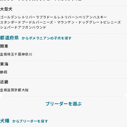
大型犬
ゴールデンレトリバー
ラブラドールレトリバー
シベリアンハスキー
スタンダードプードル
バーニーズ・マウンテン・ドッグ
グレートピレニーズ
シェパード
アフガンハウンド
都道府県
からポメラニアンの子犬を探す
関東
全県
埼玉
千葉
神奈川
東海
静岡
近畿
全県
滋賀
京都
大阪
ブリーダーを選ぶ
犬種
からブリーダーを探す