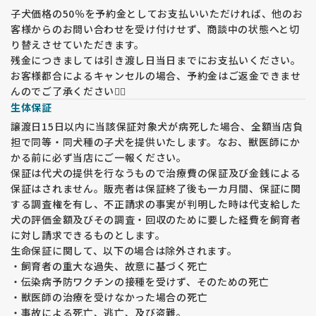
子犬価格の50％を予約金としてお支払いいただければ、他のお
客様からのお問い合わせを受け付けせず、商談中の状態へと切
り替えさせていただきます。
残金につきましては引き渡し日当日までにお支払いください。
お客様都合によるキャンセルの場合、予約金はご返金できませ
んのでご了承ください🙇‍♀️
生体保証
譲渡日15日以内に当該保証対象犬が病死した場合、全額当店負
担で同等・同犬種の子犬を提供いたします。なお、獣医師にか
かる前に必ず当店にご一報ください。
保証は代犬の提供を行なうもので治療費の保証及び金銭による
保証はされません。販売者は保証終了後も一カ月間、保証に関
する調査権を有し、不正請求の事実が判明した時は代支給した
犬の評価金額及びその調査・回収のために要した経費を飼育者
に対し請求できるものとします。
生命保証に関して、以下の場合は除外されます。
・飼育者の重大な過失、故意に基づく死亡
・伝染病予防ワクチンの接種を受けず、そのための死亡
・獣医師の治療を受けなかった場合の死亡
・事故による死亡、逃亡、及び盗難。