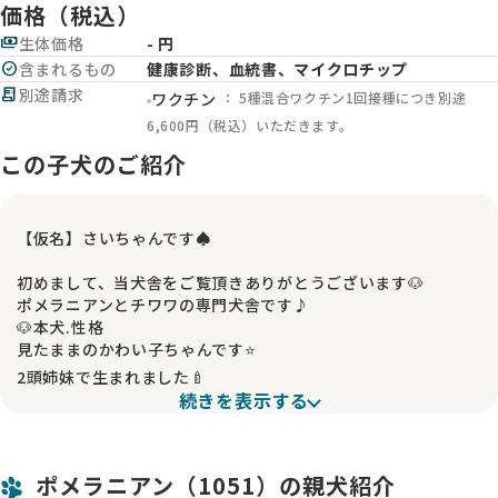
価格（税込）
payments
生体価格
- 円
check_circle
含まれるもの
健康診断、血統書、マイクロチップ
receipt_long
別途請求
： 5種混合ワクチン1回接種につき別途
ワクチン
6,600円（税込）いただきます。
この子犬のご紹介
【仮名】さいちゃんです♠️
初めまして、当犬舎をご覧頂きありがとうございます🐶
ポメラニアンとチワワの専門犬舎です♪
🐶本犬.性格
見たままのかわい子ちゃんです⭐️
2頭姉妹で生まれました🍼
続きを表示する
‼️🐻※月の輪グマ※🐻ではありません‼️
🐶本犬.性格
ポメラニアン（1051）の親犬紹介
見たままのかわい子ちゃんです⭐️