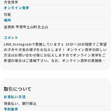
犬舎見学
オンライン見学
可能
場所
滋賀県 甲賀市土山町北土山
コメント
LINE,Instagramで実施しています📱 15分〜20分程度でご希望
の子犬や犬舎の様子をお伝えします！ オンライン見学の詳しい
方法はお問い合わせ後にお伝えしますのでオンライン見学をご
希望の場合はご連絡下さい。なお、オンライン見学の実施後で
も、必ずお迎え前には事業所内での「現物確認・対面説明」が
必要となるので、予めご承知おきください🙇‍♀️ 対面見学と同様
で、見学予約を入力された際は必ずお電話をください🙏
取引について
お支払い方法
現金払い、銀行振込
予約条件