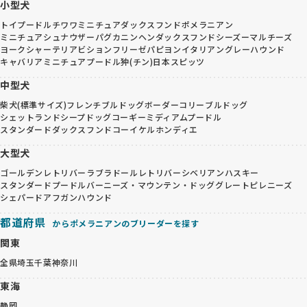
小型犬
トイプードル
チワワ
ミニチュアダックスフンド
ポメラニアン
ミニチュアシュナウザー
パグ
カニンヘンダックスフンド
シーズー
マルチーズ
ヨークシャーテリア
ビションフリーゼ
パピヨン
イタリアングレーハウンド
キャバリア
ミニチュアプードル
狆(チン)
日本スピッツ
中型犬
柴犬(標準サイズ)
フレンチブルドッグ
ボーダーコリー
ブルドッグ
シェットランドシープドッグ
コーギー
ミディアムプードル
スタンダードダックスフンド
コーイケルホンディエ
大型犬
ゴールデンレトリバー
ラブラドールレトリバー
シベリアンハスキー
スタンダードプードル
バーニーズ・マウンテン・ドッグ
グレートピレニーズ
シェパード
アフガンハウンド
都道府県
からポメラニアンのブリーダーを探す
関東
全県
埼玉
千葉
神奈川
東海
静岡