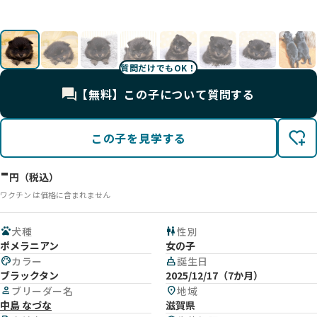
ん⭐️
ん⭐️
⭐💤
子💤
影
影
影
📸
質問だけでもOK！
【無料】この子について質問する
この子を見学する
-
円（税込）
ワクチン は価格に含まれません
pets
犬種
wc
性別
ポメラニアン
女の子
palette
カラー
cake
誕生日
ブラックタン
2025/12/17（7か月）
person
ブリーダー名
location_on
地域
中島 なづな
滋賀県