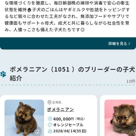
な環境づくりを徹底し、毎日朝昼晩の掃除や消毒で安心の衛生
状態を維持🏠子犬のごはんはヤギミルクや缶詰をトッピングす
るなど個々に合わせた工夫がなされ、無添加フードやサプリで
健康面もサポート🍚母犬、成犬と共に暮らしながら社会性を育
み、人懐っこさも備えた子犬たちです😊
詳細を見る
ポメラニアン（1051 ）のブリーダーの子犬
紹介
10件
滋賀県
ポメラニアン
400,000
円（税込）
オレンジセーブル
2026/06/14
(55日)