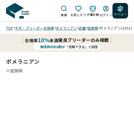
メニュー
犬種診断
検索
お気に入り
ログイン
TOP
子犬・ブリーダーを検索
ポメラニアン
近畿
滋賀県
ポメラニアン(1051)
10%
優良ブリーダーのみ掲載
合格率
未満
獣医師の約8割
が「信頼できる」と回答
ポメラニアン
滋賀県
8
4
8
5
8
6
8
7
8
8
8
8
/
/
/
/
/
/
ブ
ブ
ラ
ラ
初
ッ
ッ
202
乳
ク
ク
6/0
202
🍼
＆
＆
1/1
6/0
初
タ
タ
5 撮
2/1
め
ン
ン
影
0 撮
て
の
の
お
影
202
202
202
の
美
美
や
遊び
6/0
6/0
6/0
お
人
人
す
疲れ
1/2
1/1
1/1
写
さ
さ
み
た様
4 撮
5 撮
5 撮
真