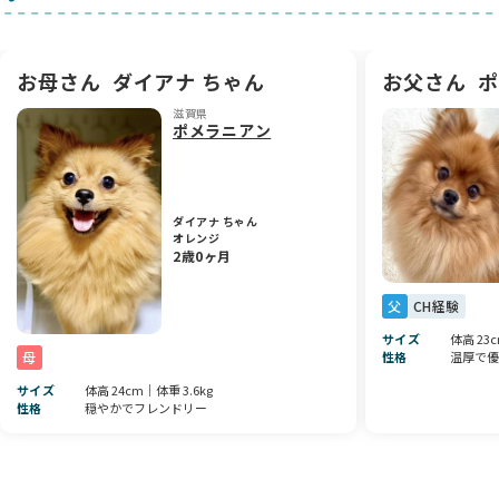
2頭姉妹で生まれました🍼
姉妹でじゃれ合い出しました。プロレスごっこです（笑）
毎日1分1秒がお勉強✏️
お母さん
ダイアナ ちゃん
お父さん
ポ
ママとも離れる時間を作り…1日の、大半を姉妹で過ごしてい
ます。
滋賀県
ポメラニアン
🐶健康状態:
健康上、特に問題や欠点等もございません。
ダイアナ ちゃん
オレンジ
ファーストワクチン
2歳0ヶ月
マイクロチップ装着
獣医師の健康診断 受診終了しております。
父
CH経験
各種証明書は、お迎え時にお渡しいたします。
サイズ
体高 23
🐶パパ紹介
性格
温厚で優
母
ポセイドンくん（3kg）
サイズ
体高 24cm｜体重 3.6kg
（見学時に見てあげて下さい）
性格
穏やかでフレンドリー
優しく大人しい性格の子です☘️
🐶ママ紹介
ダイアナちゃん（3.5kg）