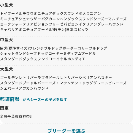
小型犬
トイプードル
チワワ
ミニチュアダックスフンド
ポメラニアン
ミニチュアシュナウザー
パグ
カニンヘンダックスフンド
シーズー
マルチーズ
ヨークシャーテリア
ビションフリーゼ
パピヨン
イタリアングレーハウンド
キャバリア
ミニチュアプードル
狆(チン)
日本スピッツ
中型犬
柴犬(標準サイズ)
フレンチブルドッグ
ボーダーコリー
ブルドッグ
シェットランドシープドッグ
コーギー
ミディアムプードル
スタンダードダックスフンド
コーイケルホンディエ
大型犬
ゴールデンレトリバー
ラブラドールレトリバー
シベリアンハスキー
スタンダードプードル
バーニーズ・マウンテン・ドッグ
グレートピレニーズ
シェパード
アフガンハウンド
都道府県
からシーズーの子犬を探す
関東
全県
千葉
東京
神奈川
ブリーダーを選ぶ