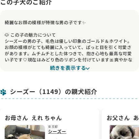
この子犬のご紹介
綺麗なお顔の模様が特徴な男の子です✨
🐶 この子の魅力について
シーズーの男の子、毛色は優しい印象のゴールド＆ホワイト。
お顔の模様がとても綺麗に入っていて、ぱっと目を引く可愛さ
があります。ムチムチとした体つきで、抱き心地も最高な可愛
い子です🤍現在はみどり色のリボンを付けています🎀爽やかな
カラーがよく似合っていますよ。
続きを表示する
🧸 性格と日々の様子
ムチムチボディでトコトコ歩く姿は思わず笑顔になってしまう
シーズー（1149）の親犬紹介
愛らしさです。人のそばにいると安心する様子で、優しく声を
かけるとじっと見つめてくれる表情がたまりません☺️穏やかで
甘えん坊な一面もあり、きっとご家族の癒しの存在になってく
れると思います。
お母さん
えれ ちゃん
お父さん
あ
🎁 お引き渡しについて
東京都
お引き渡しの際には、この子の匂いがついたタオルと、記念に
シーズー
なる肉球スタンプをプレゼントしています🎁新しいお家でも安