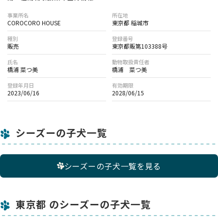
事業所名
所在地
COROCORO HOUSE
東京都 稲城市
種別
登録番号
販売
東京都販第103388号
氏名
動物取扱責任者
橋浦 菜つ美
橋浦 菜つ美
登録年月日
有効期限
2023/06/16
2028/06/15
シーズーの子犬一覧
シーズーの子犬一覧を見る
東京都 のシーズーの子犬一覧