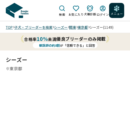
メニュー
犬種診断
検索
お気に入り
ログイン
TOP
子犬・ブリーダーを検索
シーズー
関東
東京都
シーズー(1149)
10%
優良ブリーダーのみ掲載
合格率
未満
獣医師の約8割
が「信頼できる」と回答
シーズー
東京都
2
12
5
12
6
12
7
12
8
12
9
10
12
11
12
12
12
12
12
/
/
/
/
/
/
/
/
/
202
6/0
3/0
9 撮
撮影
202
202
202
202
202
影
202
中は
202
202
202
202
6/0
6/0
6/0
6/0
6/0
カレ
6/0
爆睡
6/0
6/0
6/0
6/0
5/0
5/0
5/0
5/0
5/0
ンダ
3/0
でし
2/2
2/2
2/1
2/2
6 撮
6 撮
6 撮
2 撮
2 撮
ー撮
9 撮
た
2 撮
2 撮
4 撮
2 撮