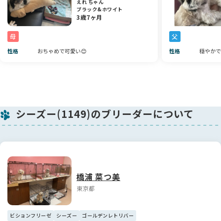
心して過ごせるように、そして成長の思い出として残していた
えれ ちゃん
ブラック&ホワイト
だけたら嬉しいです。
3歳7ヶ月
愛情たっぷり育てている大切な男の子です。素敵なご縁を心よ
母
父
りお待ちしております✨
性格
おちゃめで可愛い😊
性格
穏やかで
シーズー(1149)のブリーダーについて
橋浦 菜つ美
東京都
ビションフリーゼ
シーズー
ゴールデンレトリバー