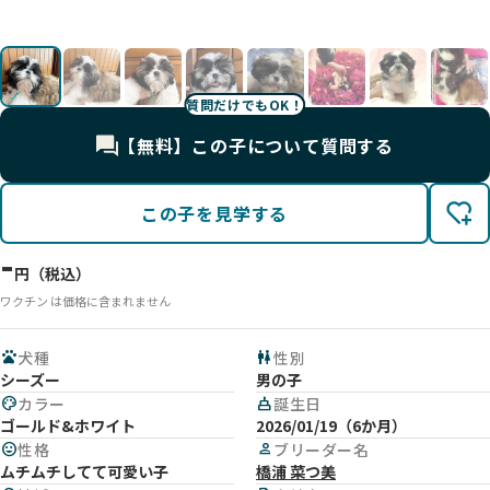
影
影
影
影
影
影💕
影
😴
影
影
影
影
質問だけでもOK！
【無料】この子について質問する
この子を見学する
-
円（税込）
ワクチン は価格に含まれません
pets
犬種
wc
性別
シーズー
男の子
palette
カラー
cake
誕生日
ゴールド&ホワイト
2026/01/19（6か月）
mood
性格
person
ブリーダー名
ムチムチしてて可愛い子
橋浦 菜つ美