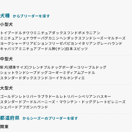
犬種
からブリーダーを探す
小型犬
トイプードル
チワワ
ミニチュアダックスフンド
ポメラニアン
ミニチュアシュナウザー
パグ
カニンヘンダックスフンド
シーズー
マルチーズ
ヨークシャーテリア
ビションフリーゼ
パピヨン
イタリアングレーハウンド
キャバリア
ミニチュアプードル
狆(チン)
日本スピッツ
中型犬
柴犬(標準サイズ)
フレンチブルドッグ
ボーダーコリー
ブルドッグ
シェットランドシープドッグ
コーギー
ミディアムプードル
スタンダードダックスフンド
コーイケルホンディエ
大型犬
ゴールデンレトリバー
ラブラドールレトリバー
シベリアンハスキー
スタンダードプードル
バーニーズ・マウンテン・ドッグ
グレートピレニーズ
シェパード
アフガンハウンド
都道府県
からシーズーのブリーダーを探す
関東