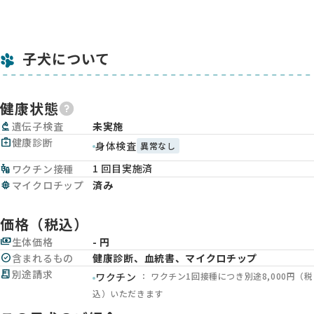
子犬について
健康状態
biotech
遺伝子検査
未実施
medical_services
健康診断
身体検査
異常なし
1 回目実施済
vaccines
ワクチン接種
memory
マイクロチップ
済み
価格（税込）
payments
生体価格
- 円
check_circle
含まれるもの
健康診断、血統書、マイクロチップ
receipt_long
別途請求
： ワクチン1回接種につき別途8,000円（税
ワクチン
込）いただきます