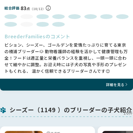
83
総合評価
点
（10/12）
BreederFamiliesのコメント
ビション、シーズー、ゴールデンを愛情たっぷりに育てる東京
の橋浦ブリーダー🐶 動物看護師の経験を活かして健康管理も万
全！フードは適正量と栄養バランスを重視し、一頭一頭に合わ
せて細やかに調整。お迎え時には子犬の写真や手形のプレゼン
トもくれる、 温かく信頼できるブリーダーさんです😊
詳細を見る
シーズー（1149 ）のブリーダーの子犬紹介
10件