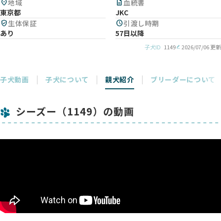
location_on
地域
description
血統書
東京都
JKC
verified_user
生体保証
schedule
引渡し時期
あり
57日以降
子犬ID
1149
2026/07/06 更新
子犬動画
子犬について
親犬紹介
ブリーダーについて
シーズー（1149）の動画