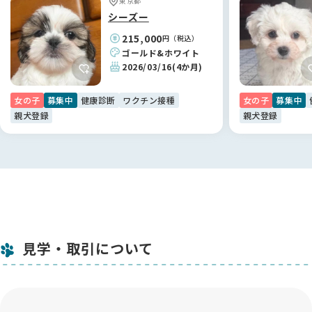
東京都
シーズー
215,000
円（税込）
ゴールド&ホワイト
2026/03/16
(4か月)
女の子
募集中
健康診断
ワクチン接種
女の子
募集中
親犬登録
親犬登録
見学・取引について