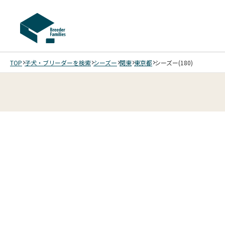
TOP
子犬・ブリーダーを検索
シーズー
関東
東京都
シーズー(180)
4
4
4
4
/
/