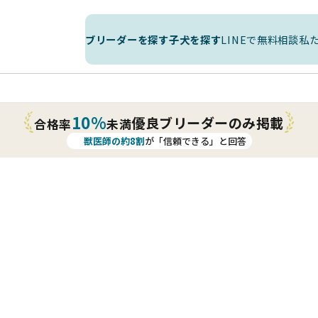
ブリーダーを探す
子犬を探す
LINEで無料相談
私
10%
優良ブリーダーのみ掲載
合格率
未満
獣医師の約8割
が「信頼できる」と回答