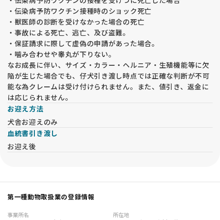
・伝染病予防ワクチンの接種を受けづに死亡した場合
となります。見学時に予約希望をお伝えいただいても、入金が
・伝染病予防ワクチン接種時のショック死亡
ない場合は予約とみなしません。
・獣医師の診断を受けなかった場合の死亡
・見学日時の変更を希望された場合、後からの申し込みと同様
・事故による死亡、逃亡、及び盗難。
の対応となります。
・保証請求に際して虚偽の申請があった場合。
・噛み合わせや睾丸が下りない。
【その他注意事項】
なお成長に伴い、サイズ・カラー・ヘルニア・生殖機能等に欠
・アパートや共同住宅にお住まいの場合、 動物飼育可能な証明
陥が生じた場合でも、仔犬引き渡し時点では正確な判断が不可
書 をご提示いただきます。ご提示がない場合は譲渡をお断りし
能な為クレームは受け付けられません。また、値引き、返金に
ます。
は応じられません。
・65歳以上の方やお一人暮らしの方は、将来の引受けが可能な
お迎え方法
方と同席いただき、承諾書に署名いただきます。（同居の親
犬舎お迎えのみ
族）
血統書引き渡し
・同業者の方は犬舎名を事前にご連絡ください。一度は犬舎に
お迎え後
お越しいただき、現物確認が必須です。これが難しい場合、譲
渡をお断りする場合があります。
【オンライン見学について】
・遠方の方を対象に、LINEを使用したオンライン見学を実施し
第一種動物取扱業の登録情報
ています。通常は関東地方（千葉県、東京都、神奈川県、埼玉
県、茨城県）の方は対象外となります。オンライン見学よりも
事業所名
所在地