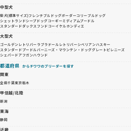
中型犬
柴犬(標準サイズ)
フレンチブルドッグ
ボーダーコリー
ブルドッグ
シェットランドシープドッグ
コーギー
ミディアムプードル
スタンダードダックスフンド
コーイケルホンディエ
大型犬
ゴールデンレトリバー
ラブラドールレトリバー
シベリアンハスキー
スタンダードプードル
バーニーズ・マウンテン・ドッグ
グレートピレニーズ
シェパード
アフガンハウンド
都道府県
からチワワのブリーダーを探す
関東
全県
千葉
東京
栃木
甲信越/北陸
新潟
東海
静岡
近畿