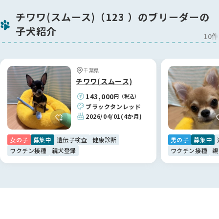
加納さんは、お迎えにあたってのルールなど、最初は「少し厳
チワワ(スムース)（123 ）のブリーダーの
しいのかな？」と緊張しましたが、すべては子犬への深い愛情
子犬紹介
ゆえ。理由を聞けば納得することばかりで、初めてのパピーを
10件
飼育する私にとって、細かく相談に乗っていただける体制は本
当に心強いです。
「甘やかしすぎだよ」と正直にアドバイスをいただける関係に
千葉県
なれたことも、加納さんの真摯なお人柄のおかげだと感謝して
チワワ(スムース)
います。✨
143,000
円（税込）
ブラックタンレッド
【BreederFamiliesへ】
2026/04/01
(4か月)
加納ブリーダー様との素敵なご縁を繋いでくれたのが、
BreederFamiliesでした！Instagramのリールがきっかけでし
女の子
募集中
遺伝子検査
健康診断
男の子
募集中
たが、サイトの「健全なブリーディング」への姿勢にとても安
ワクチン接種
親犬登録
ワクチン接種
親
心感を覚えました。
特に助かったのは、BreederFamiliesの方とLINEで直接繋がれ
る仕組みです😊
ブリーダーさん本人には少し聞きにくいような細かな質問も、
BreederFamiliesの方が間に入ってくださることでスムーズに
解決できました。