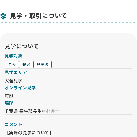
単なる仲介サイトではなく、お迎え側の不安に寄り添ってくれ
る素晴らしいプラットフォームです！利用して本当に良かった
見学・取引について
です。🐾
見学について
見学対象
子犬
親犬
兄弟犬
見学エリア
犬舎見学
オンライン見学
可能
場所
千葉県 長生郡長生村七井土
コメント
【実際の見学について】