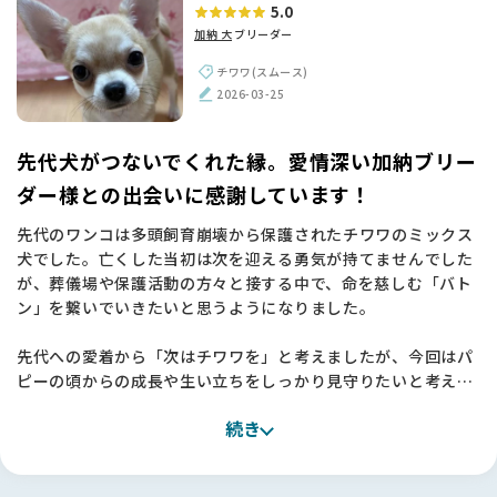
5.0
加納 大
ブリーダー
チワワ(スムース)
2026-03-25
先代犬がつないでくれた縁。愛情深い加納ブリー
ダー様との出会いに感謝しています！
先代のワンコは多頭飼育崩壊から保護されたチワワのミックス
犬でした。亡くした当初は次を迎える勇気が持てませんでした
が、葬儀場や保護活動の方々と接する中で、命を慈しむ「バト
ン」を繋いでいきたいと思うようになりました。
先代への愛着から「次はチワワを」と考えましたが、今回はパ
ピーの頃からの成長や生い立ちをしっかり見守りたいと考え、
信頼できるブリーダーさんからお迎えすることを決めました。
続き
関西圏では理想のスムースコートチワワになかなか出会えず、
関東まで視野を広げて探したところ、加納ブリーダー様の子に
直感で「この子だ！」と確信しました🐶