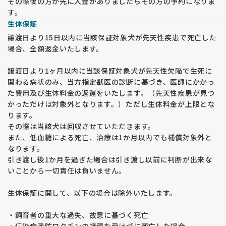
その際後の方が先に入金がありましたらその方の予約になりま
・コロナウイルス感染症が5類に分類された後も、マスク着用
す。
をお願いしています。マスク未着用の場合、見学をお断りいた
生体保証
します。
譲渡日より15日以内に当該保証対象犬が先天性疾患で死亡した
・玄関で体温測定を行います。体温が37度以上の場合や咳など
場合、全額返金いたします。
の症状がある場合、見学をお断りすることがあります。
・見学当日および1週間以内に発熱や風邪症状がある場合は、
譲渡日より1ヶ月以内に当該保証対象犬が先天性欠陥で生死に
事前に見学の変更をご連絡ください。
関わる病状のみ、当方指定獣医の診断に基づき、医師にかかっ
た費用及び生体料金の返還をいたします。（先天性疾患が見つ
【見学の注意点】
かっただけは対象外となります。）ただし生体料金が上限とな
・購入を前提とした方のみ見学を受け付けています。 子犬を抱
ります。
きたい、見たいだけの方はご遠慮ください。
その際は当該犬は回収させていただきます。
・見学希望の子犬の兄弟犬はご希望に応じてご覧いただけます
また、低血糖による死亡、治療は1か月以内でも補償対象外と
が、他に生まれている子犬を見たいというご要望にはお応えで
なります。
きません。その場合、一度キャンセルし、改めて見学の申し込
引き渡し後1か月を過ぎた場合は引き渡し以前に判断が出来な
みをお願いします。
いことから一切責任は負いません。
・ドッグショーや外掛けの予定により、見学時間の変更やお断
りをする場合がございます。
生体保証に関して、以下の場合は除外いたします。
【予約に関するルール】
・飼育者の重大な過失、故意に基づく死亡
・見学申込順ではなく、 予約金の半額の入金順 で正式な予約