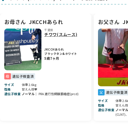
の優れた血統と愛らしい姿で、ご家族にたくさんの喜びを運ん
でくれると思います。
お母さん
JKCCHあられ
お父さん
J
ご興味があれば、ぜひお気軽にお問い合わせください✨
千葉県
チワワ(スムース)
JKCCHあられ
ブラックタン&ホワイト
5歳7ヶ月
母
遺伝子検査済
サイズ
体重 2.6kg
性格
甘えん坊💖
父
遺伝子検査済
遺伝子検査
ノーマル
PRA 進行性網膜萎縮症(prcd)
サイズ
体重 2.6
性格
甘えん坊
遺伝子検査
ノーマ
(CLN7