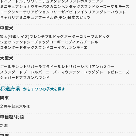
トイプードル
チワワ
ミニチュアダックスフンド
ポメラニアン
ミニチュアシュナウザー
パグ
カニンヘンダックスフンド
シーズー
マルチーズ
ヨークシャーテリア
ビションフリーゼ
パピヨン
イタリアングレーハウンド
キャバリア
ミニチュアプードル
狆(チン)
日本スピッツ
中型犬
柴犬(標準サイズ)
フレンチブルドッグ
ボーダーコリー
ブルドッグ
シェットランドシープドッグ
コーギー
ミディアムプードル
スタンダードダックスフンド
コーイケルホンディエ
大型犬
ゴールデンレトリバー
ラブラドールレトリバー
シベリアンハスキー
スタンダードプードル
バーニーズ・マウンテン・ドッグ
グレートピレニーズ
シェパード
アフガンハウンド
都道府県
からチワワの子犬を探す
関東
全県
千葉
東京
栃木
甲信越/北陸
新潟
東海