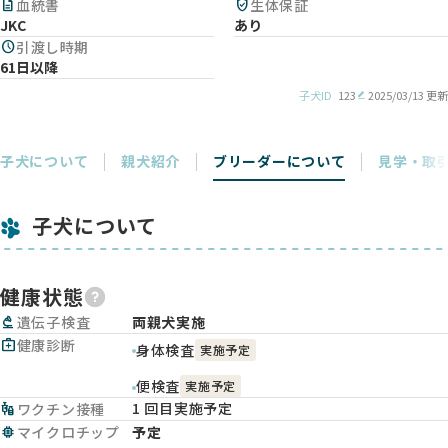
description
血統書
verified_user
生体保証
JKC
あり
schedule
引渡し時期
61日以降
子犬ID
123
2025/03/13 更新
子犬について
親犬紹介
ブリーダーについて
見学・取
子犬について
健康状態
biotech
遺伝子検査
両親犬実施
medical_services
健康診断
身体検査
実施予定
便検査
実施予定
1 回目実施予定
vaccines
ワクチン接種
memory
マイクロチップ
予定