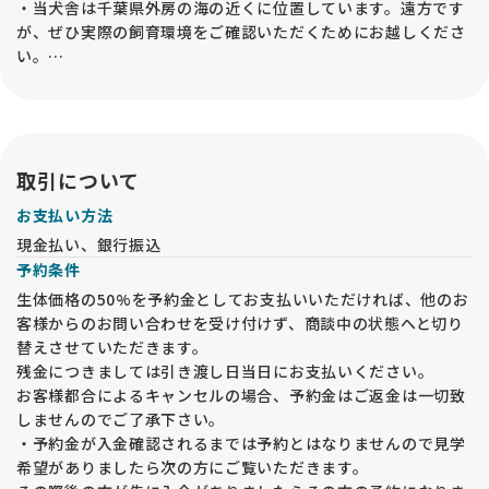
・当犬舎は千葉県外房の海の近くに位置しています。遠方です
が、ぜひ実際の飼育環境をご確認いただくためにお越しくださ
い。
・見学は 子犬飼育部屋 にて行います。母犬や兄弟犬を必ずご覧
いただき、祖父母犬もご確認いただくことで、子犬の将来の姿
を想像しやすくなります。
・父犬については外交配が中心のため、写真や血統書の写しを
ご覧いただけます。
取引について
お支払い方法
【見学予約の手続き】
現金払い、銀行振込
・見学は申込順に整理して対応いたします。日時未定の方は優
予約条件
先されませんので、必ず日時を指定してください。後から日時
を指定された方が優先される場合があります。
生体価格の50%を予約金としてお支払いいただければ、他のお
・見学日時の最終受付は 15時 です。
客様からのお問い合わせを受け付けず、商談中の状態へと切り
・見学の際は 人数や来舎方法 を事前に確認し、確定された方
替えさせていただきます。
にのみ住所の近隣案内をお伝えします。
残金につきましては引き渡し日当日にお支払いください。
・ナビに当犬舎の住所が出ないため、指定の近隣住所でご案内
お客様都合によるキャンセルの場合、予約金はご返金は一切致
します。
しませんのでご了承下さい。
・駐車場は1台分のみです。周辺に有料駐車場はありませんの
・予約金が入金確認されるまでは予約とはなりませんので見学
でご注意ください。
希望がありましたら次の方にご覧いただきます。
【健康管理と感染症対策】