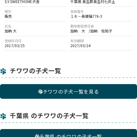
実際にお越しいただくことを推奨しています。
S.Y.SWEETHOME犬舎
千葉県 長生郡長生村七井土
・オンライン見学では30分～1時間程度、子犬や親犬、兄弟
種別
登録番号
犬、犬舎の様子をお伝えします。
販売
１６－長健福776-3
・実施には事前の確認事項への回答が必要です。内容によって
氏名
動物取扱責任者
はお断りする場合もございます。
加納 大
加納 大 /加納 佐知子
登録年月日
有効期限
【オンライン見学時の注意事項】
2017/03/25
2027/03/24
・オンライン見学後、予約を希望される場合は、 現物に違いが
あった場合のキャンセルやクレームは受け付けられません。
・詳しい手順はお問い合わせいただいた後にご案内します。
チワワの子犬一覧
チワワの子犬一覧を見る
千葉県 のチワワの子犬一覧
千葉県 のチワワの子犬一覧