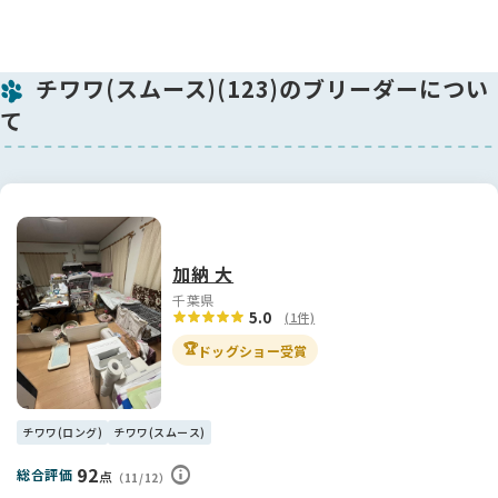
チワワ(スムース)(123)のブリーダーについ
て
加納 大
千葉県
5.0
(1件)
🏆
ドッグショー受賞
チワワ(ロング)
チワワ(スムース)
92
総合評価
点
（11/12）