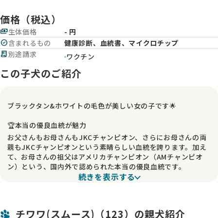
価格（税込）
payments
生体価格
- 円
check_circle
含まれるもの
健康診断、血統書、マイクロチップ
receipt_long
別途請求
ワクチン
この子犬のご紹介
ブラックタン&ホワイトの毛色が美しい女の子です🌟
🏆本当の優良血統が魅力
お父さんもお母さんもJKCチャンピオン、さらにお母さんの両
親もJKCチャンピオンという素晴らしい血統を誇ります。加え
て、お母さんの祖父はアメリカチャンピオン（AMチャンピオ
ン）という、国内外で認められた本当の優良血統です。
続きを表示する
両親ともに健康でしっかりとした体格を持ち、この子にもその
素晴らしい遺伝が受け継がれています。
💖新しい家族をお待ちしています
チワワ(スムース)（123）の親犬紹介
このブラックタン&ホワイトのスムースコートの女の子は、そ