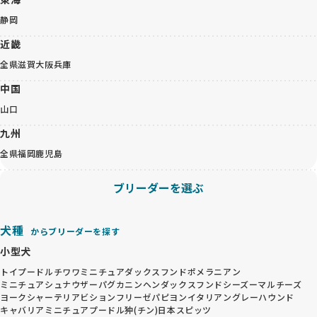
静岡
近畿
全県
滋賀
大阪
兵庫
中国
山口
九州
全県
福岡
鹿児島
ブリーダーを選ぶ
犬種
からブリーダーを探す
小型犬
トイプードル
チワワ
ミニチュアダックスフンド
ポメラニアン
ミニチュアシュナウザー
パグ
カニンヘンダックスフンド
シーズー
マルチーズ
ヨークシャーテリア
ビションフリーゼ
パピヨン
イタリアングレーハウンド
キャバリア
ミニチュアプードル
狆(チン)
日本スピッツ