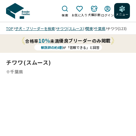
メニュー
犬種診断
検索
お気に入り
ログイン
TOP
子犬・ブリーダーを検索
チワワ(スムース)
関東
千葉県
チワワ(123)
10%
優良ブリーダーのみ掲載
合格率
未満
獣医師の約8割
が「信頼できる」と回答
チワワ(スムース)
千葉県
4
4
4
4
/
/