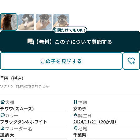
質問だけでもOK！
【無料】この子について質問する
この子を見学する
-
円（税込）
ワクチン は価格に含まれません
pets
犬種
wc
性別
チワワ(スムース)
女の子
palette
カラー
cake
誕生日
ブラックタン&ホワイト
2024/11/21（20か月）
person
ブリーダー名
location_on
地域
加納 大
千葉県