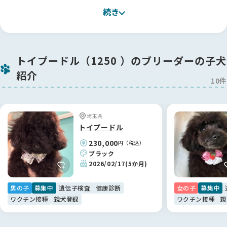
ダーを知り、そのお人柄や考え方に深く感銘を受けました。
続き
実際にお話をさせていただく中で、私たちの不安な気持ちをし
っかりと汲み取ってくださり、「江里川さんの元で育った子な
ら、安心してお迎えできる」と確信に変わりました。
今回はこちらの希望に沿って丁寧にご提案をいただき、本当に
トイプードル（1250 ）のブリーダーの子犬
感謝しております。
紹介
江里川ブリーダーに出会えて、心から良かったと思っていま
10件
す！🐶
【BreederFamiliesへ】
埼玉県
色々なサイトを見て回りましたが、こちらのBreederFamilies
トイプードル
は情報の透明性が高く、非常に信頼できるサイトだと感じまし
230,000
円（税込）
た。
ブラック
おかげさまで、江里川ブリーダーのような素敵な専門家と繋が
2026/02/17
(5か月)
ることができ、納得のいく形で新しい家族探しができていま
す。
男の子
募集中
遺伝子検査
健康診断
女の子
募集中
ありがとうございました。😊
ワクチン接種
親犬登録
ワクチン接種
親