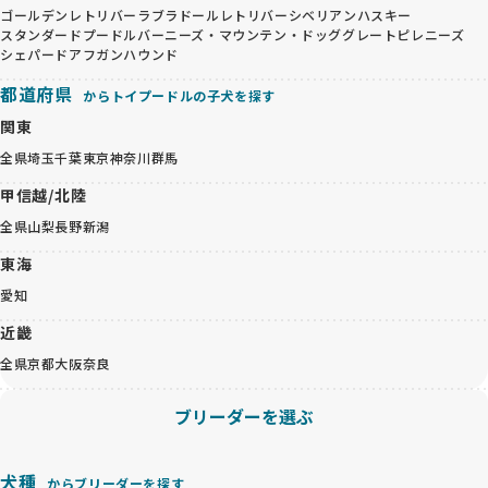
ゴールデンレトリバー
ラブラドールレトリバー
シベリアンハスキー
スタンダードプードル
バーニーズ・マウンテン・ドッグ
グレートピレニーズ
シェパード
アフガンハウンド
都道府県
からトイプードルの子犬を探す
関東
全県
埼玉
千葉
東京
神奈川
群馬
甲信越/北陸
全県
山梨
長野
新潟
東海
愛知
近畿
全県
京都
大阪
奈良
ブリーダーを選ぶ
犬種
からブリーダーを探す