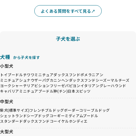
よくある質問をすべて見る
子犬を選ぶ
犬種
から子犬を探す
小型犬
トイプードル
チワワ
ミニチュアダックスフンド
ポメラニアン
ミニチュアシュナウザー
パグ
カニンヘンダックスフンド
シーズー
マルチーズ
ヨークシャーテリア
ビションフリーゼ
パピヨン
イタリアングレーハウンド
キャバリア
ミニチュアプードル
狆(チン)
日本スピッツ
中型犬
柴犬(標準サイズ)
フレンチブルドッグ
ボーダーコリー
ブルドッグ
シェットランドシープドッグ
コーギー
ミディアムプードル
スタンダードダックスフンド
コーイケルホンディエ
大型犬