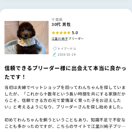
え後も里帰りをさせていただくなど、今でも繋がっていられる
のがとても心強いです。🐶
千葉県
【BreederFamiliesへ】
30代 男性
今回お世話になったBreederFamiliesさんは、他のサイトとは
5.0
違う「誠実さ」を感じました。派手な宣伝ではなく、ブリーダ
江里川 純子
ブリーダー
ーさんの想いや飼育環境といった「正しい情報」を丁寧に発信
している姿勢に、命を扱う責任感を感じて信頼できました。
トイプードル
おかげで、江里川さんのような素晴らしいブリーダーさんに出
2026-01-19
会えました。本当にありがとうございました！🌱
信頼できるブリーダー様に出会えて本当に良かっ
たです！
当初は夫婦でペットショップを回ってわんちゃんを探していま
したが、「これから十数年という長い時間を共にする家族だか
らこそ、信頼できる方の元で愛情深く育った子をお迎えした
い」と考えるようになり、ブリーダーさんを探し始めました。
初めてわんちゃんを飼うということもあり、知識不足で不安な
ことも多かったのですが、こちらのサイトで江里川純子ブリー