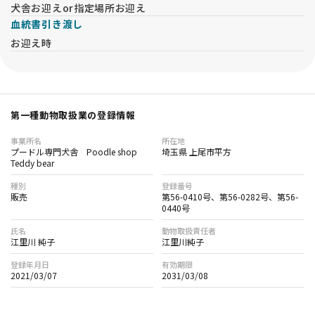
犬舎お迎えor指定場所お迎え
血統書引き渡し
お迎え時
第一種動物取扱業の登録情報
事業所名
所在地
プードル専門犬舎 Poodle shop
埼玉県 上尾市平方
Teddy bear
種別
登録番号
販売
第56-0410号、第56-0282号、第56-
0440号
氏名
動物取扱責任者
江里川 純子
江里川純子
登録年月日
有効期限
2021/03/07
2031/03/08