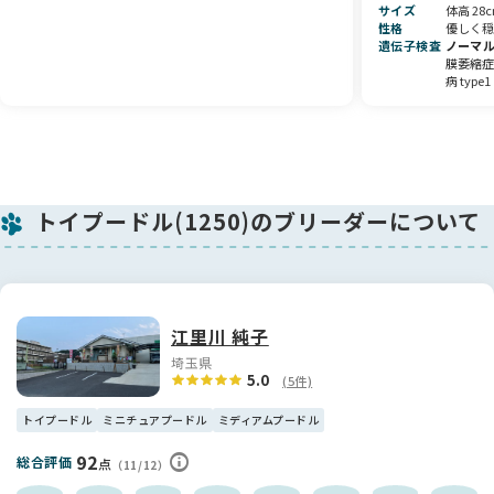
サイズ
体高 28
性格
優しく穏
遺伝子検査
ノーマ
膜萎縮症(
病 type1
トイプードル(1250)のブリーダーについて
江里川 純子
埼玉県
5.0
(5件)
トイプードル
ミニチュアプードル
ミディアムプードル
92
総合評価
点
（11/12）