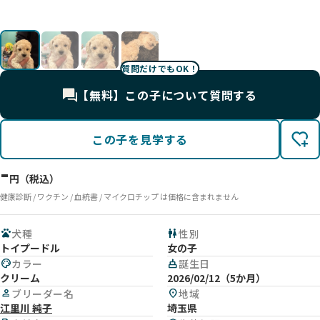
姉妹
顔
た。
UP
質問だけでもOK！
【無料】この子について質問する
この子を見学する
-
円（税込）
健康診断 / ワクチン / 血統書 / マイクロチップ は価格に含まれません
pets
犬種
wc
性別
トイプードル
女の子
palette
カラー
cake
誕生日
クリーム
2026/02/12（5か月）
person
ブリーダー名
location_on
地域
江里川 純子
埼玉県