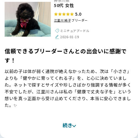
神奈川県
すい子に育っています。最近はすっかり肝も据わってきて、家
50代 女性
族の一員として毎日笑わせてくれています💕
5.0
江里川 純子
ブリーダー
江里川さん、本当にありがとうございました。
ミニチュアプードル
【BreederFamiliesへ】
2026-01-19
ブリーダーさんからお迎えしたいとは思っていたものの、本当
にいろいろな方がいらっしゃるので、「どうやっていいブリー
信頼できるブリーダーさんとの出会いに感謝で
ダーさんを見つければいいんだろう？」というのが一番の悩み
す！
でした。
以前の子は体が弱く通院が絶えなかったため、次は「小ささ」
ChatGPTに相談し、大手サイトものぞいてみたのですが、サ
よりも「健やかに育ってくれる子」を、と心に決めていまし
イトを見てすぐにBreederFamiliesさんで探そうと思いまし
た。ネットで探すとサイズや珍しさばかり強調する情報が多く
た。掲載基準もきちんと公開されていて、「ここなら信頼でき
不安でしたが、江里川さんは私の「健康で丈夫な子を」という
る」と思えました🌸
想いを真っ正面から受け止めてくださり、本当に安心できまし
た。✨
実際、江里川さんに出会えたのはBreederFamiliesのおかげで
す。
お迎えしたミニチュアプードルの子は、骨格もしっかりしてい
本当に、いいブリーダーさんにつないで頂いたなと、心から感
続き
て元気いっぱい！抱っこしたときの温かい重みを感じるたび
謝しています✨
に、江里川さんにお願いして良かったと実感しています。お迎