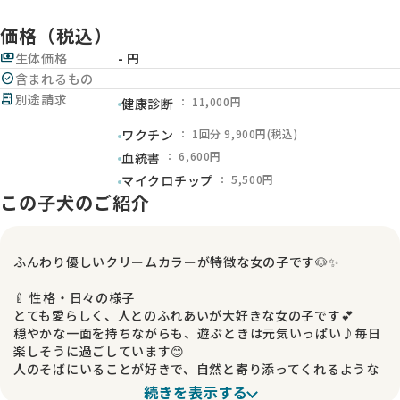
価格（税込）
payments
生体価格
- 円
check_circle
含まれるもの
receipt_long
別途請求
： 11,000円
健康診断
： 1回分 9,900円(税込)
ワクチン
： 6,600円
血統書
： 5,500円
マイクロチップ
この子犬のご紹介
ふんわり優しいクリームカラーが特徴な女の子です🐶✨
🍼 性格・日々の様子
とても愛らしく、人とのふれあいが大好きな女の子です💕
穏やかな一面を持ちながらも、遊ぶときは元気いっぱい♪毎日
楽しそうに過ごしています😊
人のそばにいることが好きで、自然と寄り添ってくれるような
可愛い子です✨
続きを表示する