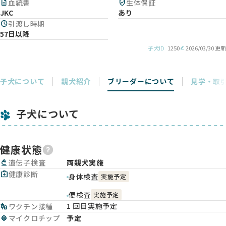
description
血統書
verified_user
生体保証
JKC
あり
schedule
引渡し時期
57日以降
子犬ID
1250
2026/03/30 更新
子犬について
親犬紹介
ブリーダーについて
見学・取
子犬について
健康状態
biotech
遺伝子検査
両親犬実施
medical_services
健康診断
身体検査
実施予定
便検査
実施予定
1 回目実施予定
vaccines
ワクチン接種
memory
マイクロチップ
予定