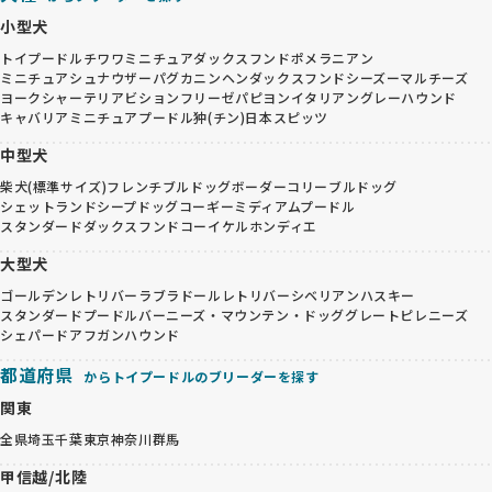
小型犬
トイプードル
チワワ
ミニチュアダックスフンド
ポメラニアン
ミニチュアシュナウザー
パグ
カニンヘンダックスフンド
シーズー
マルチーズ
ヨークシャーテリア
ビションフリーゼ
パピヨン
イタリアングレーハウンド
キャバリア
ミニチュアプードル
狆(チン)
日本スピッツ
中型犬
柴犬(標準サイズ)
フレンチブルドッグ
ボーダーコリー
ブルドッグ
シェットランドシープドッグ
コーギー
ミディアムプードル
スタンダードダックスフンド
コーイケルホンディエ
大型犬
ゴールデンレトリバー
ラブラドールレトリバー
シベリアンハスキー
スタンダードプードル
バーニーズ・マウンテン・ドッグ
グレートピレニーズ
シェパード
アフガンハウンド
都道府県
からトイプードルのブリーダーを探す
関東
全県
埼玉
千葉
東京
神奈川
群馬
甲信越/北陸