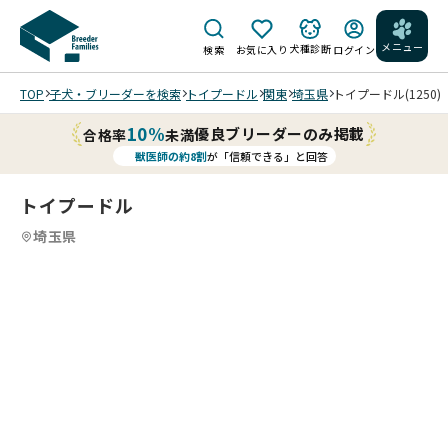
メニュー
犬種診断
検索
お気に入り
ログイン
TOP
子犬・ブリーダーを検索
トイプードル
関東
埼玉県
トイプードル(1250)
10%
優良ブリーダーのみ掲載
合格率
未満
獣医師の約8割
が「信頼できる」と回答
トイプードル
埼玉県
目
4
4
4
4
が
/
/
く
よく
り
寝て
っ
すく
と
すく
人気
大
成長
のク
き
中、
リー
な
離乳
ム色
可
食も
20
女の
愛
始ま
26/
子ふ
い
りま
03/
たり
お
し
20