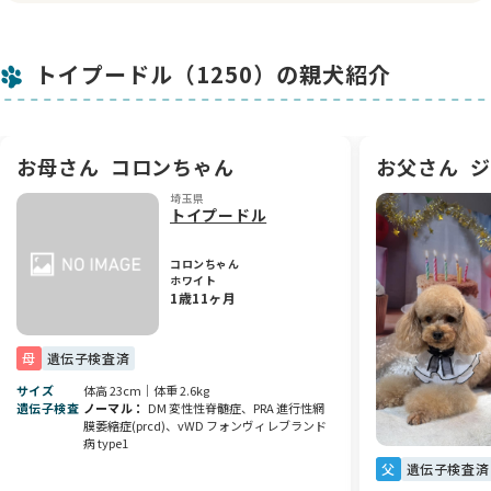
🎨 毛色の魅力
クリームのやわらかい毛色がとても優しい印象で、見ているだ
トイプードル（1250）の親犬紹介
けで癒される可愛さがあります🤍
トイプードルらしいふんわりした被毛で、将来ますます可愛ら
しく成長してくれそうです🐾
💖 性格・魅力ポイント
お母さん
コロンちゃん
お父さん
ジ
人懐っこく甘えん坊な一面もあり、ご家族にしっかり寄り添っ
埼玉県
てくれるタイプの子です💕
トイプードル
初めてわんちゃんをお迎えされる方にもおすすめできる、性格
の良い女の子です😊
コロンちゃん
日々の生活に癒しと笑顔を運んでくれる存在になってくれると
ホワイト
思います✨
1歳11ヶ月
🏡 ブリーダーよりひとこと
愛情をたっぷりかけて大切に育てていますので、人が大好きな
母
遺伝子検査済
子に育っています☺️
サイズ
体高 23cm｜体重 2.6kg
新しいご家族のもとでも、きっとたくさんの幸せを届けてくれ
遺伝子検査
ノーマル
DM 変性性脊髄症、PRA 進行性網
ると思います🍀
膜萎縮症(prcd)、vWD フォンヴィレブランド
素敵なご縁を心よりお待ちしております💐
病 type1
父
遺伝子検査済