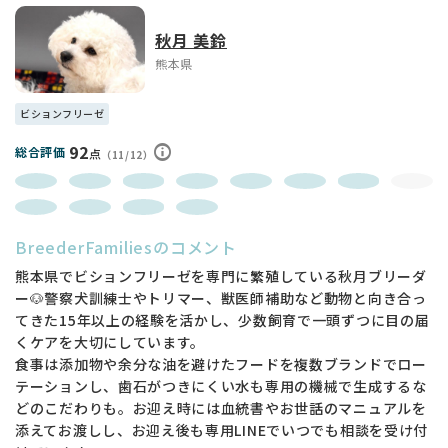
✅ 健康診断実施
秋月 美鈴
お迎えいただく前に、健康面の確認をしっかり行っておりま
す。 上記費用はすべて子犬代金に含まれておりますので、追加
熊本県
費用はございません。
ビションフリーゼ
ーーーーーーーーーーーー
92
総合評価
点
（11/12）
写真や動画では伝えきれない魅力がありますので、 ぜひ一
度、実際に会いにいらしてください☺️
「初めてで不安…」
「どんな子を選べばいいかわからない」 そんな方もご安心く
BreederFamiliesのコメント
ださい。
熊本県でビションフリーゼを専門に繁殖している秋月ブリーダ
ー🐶警察犬訓練士やトリマー、獣医師補助など動物と向き合っ
お迎え前からお迎え後まで、しっかりサポートさせていただき
てきた15年以上の経験を活かし、少数飼育で一頭ずつに目の届
ます。
くケアを大切にしています。
気になることや不安なことも、どんな小さなことでも大丈夫で
食事は添加物や余分な油を避けたフードを複数ブランドでロー
す。 お気軽にご相談ください💌
テーションし、歯石がつきにくい水も専用の機械で生成するな
どのこだわりも。お迎え時には血統書やお世話のマニュアルを
※成犬時の体重はあくまで目安となります。個体差がございま
添えてお渡しし、お迎え後も専用LINEでいつでも相談を受け付
すので予めご了承ください。