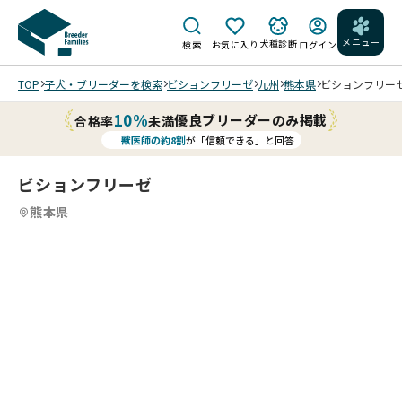
メニュー
犬種診断
検索
お気に入り
ログイン
TOP
子犬・ブリーダーを検索
ビションフリーゼ
九州
熊本県
ビションフリーゼ(
10%
優良ブリーダーのみ掲載
合格率
未満
獣医師の約8割
が「信頼できる」と回答
ビションフリーゼ
熊本県
4
4
4
4
/
/
202
202
202
202
6/0
6/0
6/0
6/0
4/0
4/0
4/0
3/1
5 撮
5 撮
5 撮
6 撮