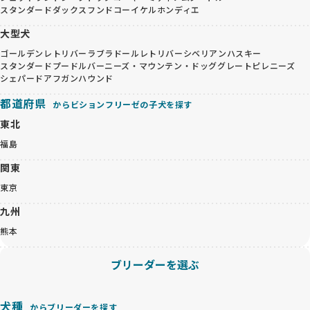
スタンダードダックスフンド
コーイケルホンディエ
大型犬
ゴールデンレトリバー
ラブラドールレトリバー
シベリアンハスキー
スタンダードプードル
バーニーズ・マウンテン・ドッグ
グレートピレニーズ
シェパード
アフガンハウンド
都道府県
からビションフリーゼの子犬を探す
東北
福島
関東
東京
九州
熊本
ブリーダーを選ぶ
犬種
からブリーダーを探す