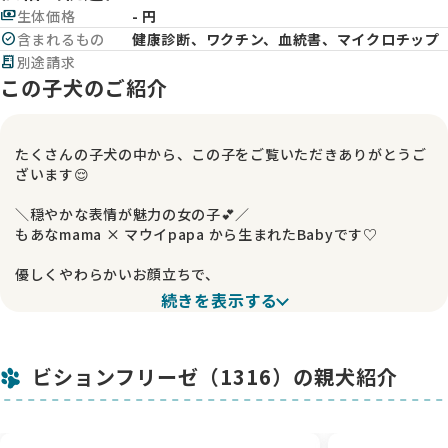
payments
生体価格
- 円
check_circle
含まれるもの
健康診断、ワクチン、血統書、マイクロチップ
receipt_long
別途請求
この子犬のご紹介
たくさんの子犬の中から、この子をご覧いただきありがとうご
ざいます😌
＼穏やかな表情が魅力の女の子💕／
もあなmama × マウイpapa から生まれたBabyです♡
優しくやわらかいお顔立ちで、
見ているだけでほっとするような、
続きを表示する
穏やかな雰囲気の子です(^^)
落ち着いた印象があり、これからの成長の中で
ビションフリーゼ（1316）の親犬紹介
さらに優しい性格の子に育っていきそうです✨
お鼻はまだ色が抜けていますが、
成長とともにしっかり黒くなっていきますのでご安心くださ