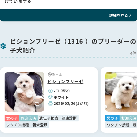
けています🍀
詳細を見る
ビションフリーゼ（1316 ）のブリーダーの
子犬紹介
4件
熊本県
ビションフリーゼ
-
円（税込）
ホワイト
2026/02/26
(5か月)
女の子
お迎え済
遺伝子検査
健康診断
男の子
お迎え済
ワクチン接種
親犬登録
ワクチン接種
親