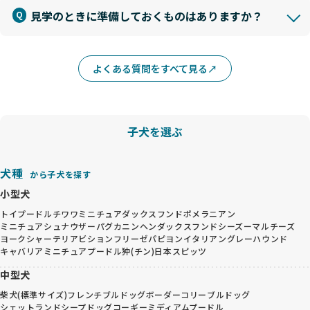
見学のときに準備しておくものはありますか？
よくある質問をすべて見る
子犬を選ぶ
犬種
から子犬を探す
小型犬
トイプードル
チワワ
ミニチュアダックスフンド
ポメラニアン
ミニチュアシュナウザー
パグ
カニンヘンダックスフンド
シーズー
マルチーズ
ヨークシャーテリア
ビションフリーゼ
パピヨン
イタリアングレーハウンド
キャバリア
ミニチュアプードル
狆(チン)
日本スピッツ
中型犬
柴犬(標準サイズ)
フレンチブルドッグ
ボーダーコリー
ブルドッグ
シェットランドシープドッグ
コーギー
ミディアムプードル