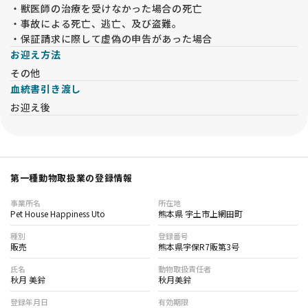
・獣医師の治療を受けなかった場合の死亡
・事故による死亡、逃亡、及び盗難。
・保証請求に際して虚偽の申告があった場合
お迎え方法
その他
血統書引き渡し
お迎え後
第一種動物取扱業の登録情報
事業所名
所在地
Pet House Happiness Uto
熊本県 宇土市上網田町
種別
登録番号
販売
熊本県宇保R7販第3号
氏名
動物取扱責任者
秋月 美鈴
秋月美鈴
登録年月日
有効期限