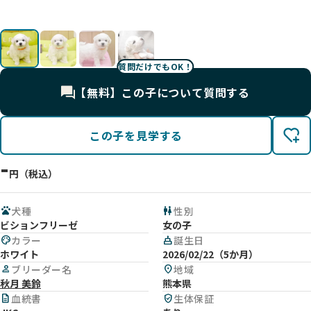
影
影
影
影
質問だけでもOK！
【無料】この子について質問する
この子を見学する
-
円（税込）
pets
犬種
wc
性別
ビションフリーゼ
女の子
palette
カラー
cake
誕生日
ホワイト
2026/02/22（5か月）
person
ブリーダー名
location_on
地域
秋月 美鈴
熊本県
description
血統書
verified_user
生体保証