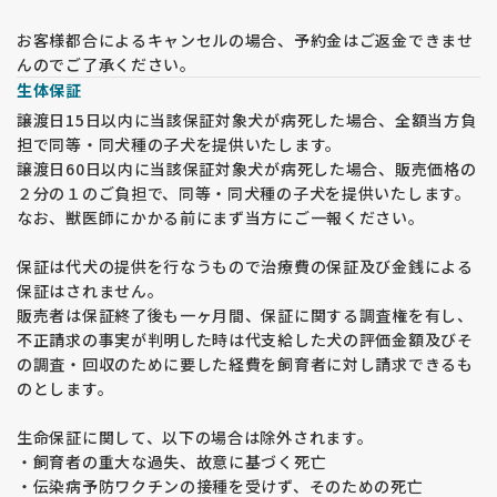
お客様都合によるキャンセルの場合、予約金はご返金できませ
んのでご了承ください。
生体保証
譲渡日15日以内に当該保証対象犬が病死した場合、全額当方負
担で同等・同犬種の子犬を提供いたします。
譲渡日60日以内に当該保証対象犬が病死した場合、販売価格の
２分の１のご負担で、同等・同犬種の子犬を提供いたします。
なお、獣医師にかかる前にまず当方にご一報ください。
保証は代犬の提供を行なうもので治療費の保証及び金銭による
保証はされません。
販売者は保証終了後も一ヶ月間、保証に関する調査権を有し、
不正請求の事実が判明した時は代支給した犬の評価金額及びそ
の調査・回収のために要した経費を飼育者に対し請求できるも
のとします。
生命保証に関して、以下の場合は除外されます。
・飼育者の重大な過失、故意に基づく死亡
・伝染病予防ワクチンの接種を受けず、そのための死亡