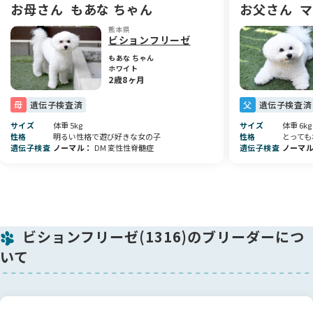
い。
お母さん
もあな ちゃん
お父さん
マ
熊本県
日々しっかりごはんも食べ、元気にすくすく成長中です♡
ビションフリーゼ
もあな ちゃん
ーーーーーーーーーーーー
ホワイト
2歳8ヶ月
🏠 犬舎について
当犬舎では、少数で一頭一頭にしっかりと目を向けながら、
母
遺伝子検査済
父
遺伝子検査済
日々たくさんの愛情をかけて育てています。
サイズ
体重 5kg
サイズ
体重 6kg
性格
明るい性格で遊び好きな女の子
性格
とっても
親犬・子犬ともに無理のない環境で過ごし、 人との触れ合い
遺伝子検査
ノーマル
DM 変性性脊髄症
遺伝子検査
ノーマ
を大切にしながら、穏やかで育てやすい性格になるよう心がけ
ています。
お迎え後も、その子に合った飼い方やお困りごとなど、しっか
りサポートさせていただきます。
ビションフリーゼ(1316)のブリーダーにつ
ーーーーーーーーーーーー
いて
💉 健康・医療面について
✅ 6種混合ワクチン接種
✅ マイクロチップ装着