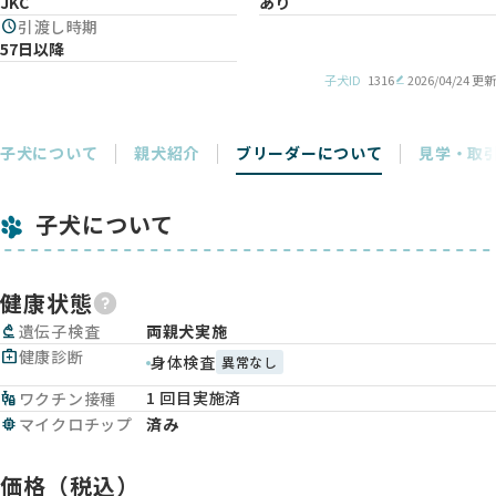
JKC
あり
schedule
引渡し時期
57日以降
子犬ID
1316
2026/04/24 更新
子犬について
親犬紹介
ブリーダーについて
見学・取
子犬について
健康状態
biotech
遺伝子検査
両親犬実施
medical_services
健康診断
身体検査
異常なし
1 回目実施済
vaccines
ワクチン接種
memory
マイクロチップ
済み
価格（税込）