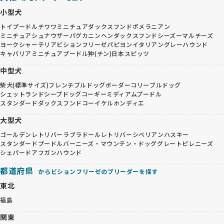
小型犬
トイプードル
チワワ
ミニチュアダックスフンド
ポメラニアン
ミニチュアシュナウザー
パグ
カニンヘンダックスフンド
シーズー
マルチーズ
ヨークシャーテリア
ビションフリーゼ
パピヨン
イタリアングレーハウンド
キャバリア
ミニチュアプードル
狆(チン)
日本スピッツ
中型犬
柴犬(標準サイズ)
フレンチブルドッグ
ボーダーコリー
ブルドッグ
シェットランドシープドッグ
コーギー
ミディアムプードル
スタンダードダックスフンド
コーイケルホンディエ
大型犬
ゴールデンレトリバー
ラブラドールレトリバー
シベリアンハスキー
スタンダードプードル
バーニーズ・マウンテン・ドッグ
グレートピレニーズ
シェパード
アフガンハウンド
都道府県
からビションフリーゼのブリーダーを探す
東北
福島
関東