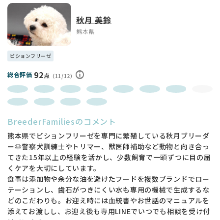
写真や動画では伝えきれない魅力がありますので、 ぜひ一
秋月 美鈴
度、実際に会いにいらしてください☺️
熊本県
「初めてで不安…」
「どんな子を選べばいいかわからない」 そんな方もご安心く
ビションフリーゼ
ださい。
92
総合評価
点
（11/12）
お迎え前からお迎え後まで、しっかりサポートさせていただき
ます。
気になることや不安なことも、どんな小さなことでも大丈夫で
BreederFamiliesのコメント
す。 お気軽にご相談ください💌
熊本県でビションフリーゼを専門に繁殖している秋月ブリーダ
※成犬時の体重はあくまで目安となります。個体差がございま
ー🐶警察犬訓練士やトリマー、獣医師補助など動物と向き合っ
すので予めご了承ください。
てきた15年以上の経験を活かし、少数飼育で一頭ずつに目の届
くケアを大切にしています。
食事は添加物や余分な油を避けたフードを複数ブランドでロー
テーションし、歯石がつきにくい水も専用の機械で生成するな
どのこだわりも。お迎え時には血統書やお世話のマニュアルを
添えてお渡しし、お迎え後も専用LINEでいつでも相談を受け付