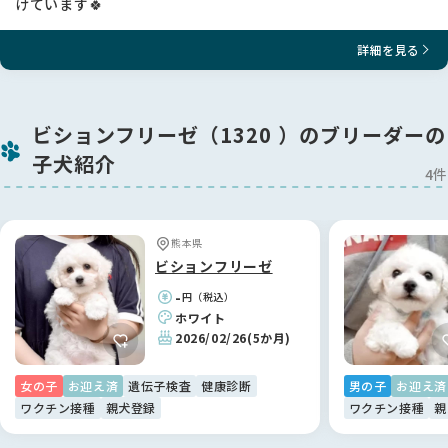
けています🍀
詳細を見る
ビションフリーゼ（1320 ）のブリーダーの
子犬紹介
4件
熊本県
ビションフリーゼ
-
円（税込）
ホワイト
2026/02/26
(5か月)
女の子
お迎え済
遺伝子検査
健康診断
男の子
お迎え済
ワクチン接種
親犬登録
ワクチン接種
親