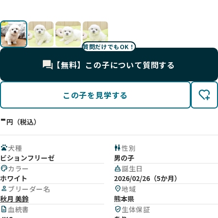
影
影
影
影
質問だけでもOK！
【無料】この子について質問する
この子を見学する
-
円（税込）
pets
犬種
wc
性別
ビションフリーゼ
男の子
palette
カラー
cake
誕生日
ホワイト
2026/02/26（5か月）
person
ブリーダー名
location_on
地域
秋月 美鈴
熊本県
description
血統書
verified_user
生体保証