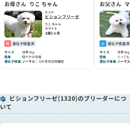
お母さん
りこ ちゃん
お父さん
マ
当犬舎では、少数で一頭一頭にしっかりと目を向けながら、
日々たくさんの愛情をかけて育てています。
熊本県
ビションフリーゼ
親犬・子犬ともに無理のない環境で過ごし、 人との触れ合い
りこ ちゃん
ホワイト
を大切にしながら、穏やかで育てやすい性格になるよう心がけ
2歳3ヶ月
ています。
母
遺伝子検査済
父
遺伝子検査済
お迎え後も、その子に合った飼い方やお困りごとなど、しっか
りサポートさせていただきます。
サイズ
体重 5kg
サイズ
体重 6kg
性格
穏やかな性格
性格
とっても
遺伝子検査
ノーマル
DM 変性性脊髄症
遺伝子検査
ノーマ
ーーーーーーーーーーーー
💉 健康・医療面について
✅ 6種混合ワクチン接種
✅ マイクロチップ装着
✅ 健康診断実施
ビションフリーゼ(1320)のブリーダーにつ
お迎えいただく前に、健康面の確認をしっかり行っておりま
いて
す。 上記費用はすべて子犬代金に含まれておりますので、追加
費用はございません。
ーーーーーーーーーーーー