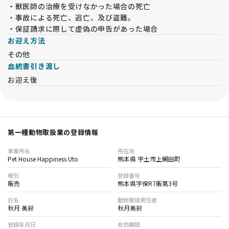
・獣医師の治療を受けなかった場合の死亡
・事故による死亡、逃亡、及び盗難。
・保証請求に際して虚偽の申告があった場合
お迎え方法
その他
血統書引き渡し
お迎え後
第一種動物取扱業の登録情報
事業所名
所在地
Pet House Happiness Uto
熊本県 宇土市上網田町
種別
登録番号
販売
熊本県宇保R7販第3号
氏名
動物取扱責任者
秋月 美鈴
秋月美鈴
登録年月日
有効期限