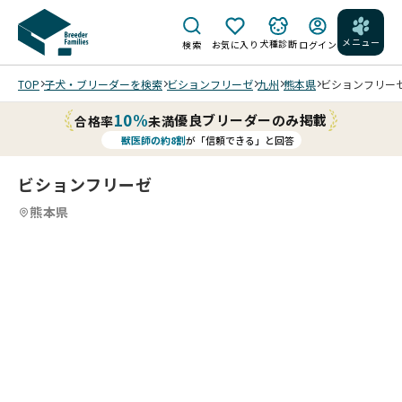
メニュー
犬種診断
検索
お気に入り
ログイン
TOP
子犬・ブリーダーを検索
ビションフリーゼ
九州
熊本県
ビションフリーゼ(
10%
優良ブリーダーのみ掲載
合格率
未満
獣医師の約8割
が「信頼できる」と回答
ビションフリーゼ
熊本県
4
4
4
4
/
/
202
202
202
202
6/0
6/0
6/0
6/0
4/0
4/0
4/0
4/0
5 撮
5 撮
5 撮
5 撮