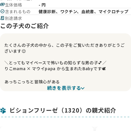
payments
生体価格
- 円
check_circle
含まれるもの
健康診断、ワクチン、血統書、マイクロチップ
receipt_long
別途請求
この子犬のご紹介
たくさんの子犬の中から、この子をご覧いただきありがとうご
ざいます😌
＼とってもマイペースで怖いもの知らずな男の子💕／
りこmama × マウイpapa から生まれたBabyです🕊️
あっちこっちと冒険心がある
続きを表示する
男の子らしい性格をしています☺️
とてもマイペースなので、
はじめての方でもお迎えしやすいタイプです❣️
ビションフリーゼ（1320）の親犬紹介
ーーーーーーーーーーーー
🏠 犬舎について