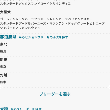
スタンダードダックスフンド
コーイケルホンディエ
大型犬
ゴールデンレトリバー
ラブラドールレトリバー
シベリアンハスキー
スタンダードプードル
バーニーズ・マウンテン・ドッグ
グレートピレニーズ
シェパード
アフガンハウンド
都道府県
からビションフリーゼの子犬を探す
東北
福島
関東
東京
九州
熊本
ブリーダーを選ぶ
犬種
からブリーダーを探す