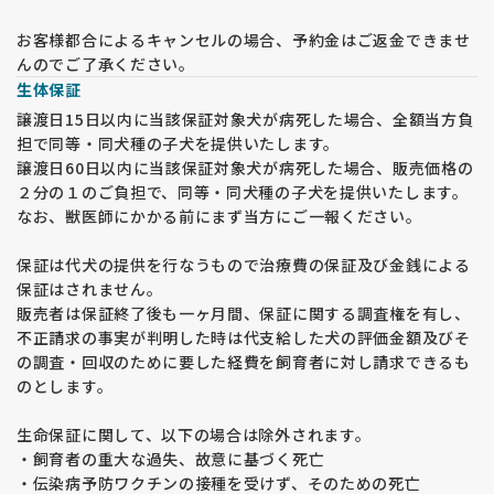
お客様都合によるキャンセルの場合、予約金はご返金できませ
んのでご了承ください。
生体保証
譲渡日15日以内に当該保証対象犬が病死した場合、全額当方負
担で同等・同犬種の子犬を提供いたします。
譲渡日60日以内に当該保証対象犬が病死した場合、販売価格の
２分の１のご負担で、同等・同犬種の子犬を提供いたします。
なお、獣医師にかかる前にまず当方にご一報ください。
保証は代犬の提供を行なうもので治療費の保証及び金銭による
保証はされません。
販売者は保証終了後も一ヶ月間、保証に関する調査権を有し、
不正請求の事実が判明した時は代支給した犬の評価金額及びそ
の調査・回収のために要した経費を飼育者に対し請求できるも
のとします。
生命保証に関して、以下の場合は除外されます。
・飼育者の重大な過失、故意に基づく死亡
・伝染病予防ワクチンの接種を受けず、そのための死亡