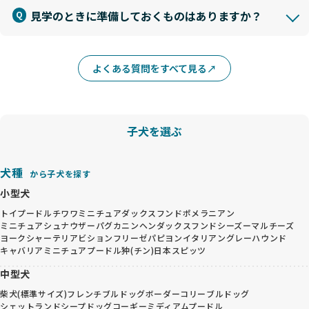
見学のときに準備しておくものはありますか？
よくある質問をすべて見る
子犬を選ぶ
犬種
から子犬を探す
小型犬
トイプードル
チワワ
ミニチュアダックスフンド
ポメラニアン
ミニチュアシュナウザー
パグ
カニンヘンダックスフンド
シーズー
マルチーズ
ヨークシャーテリア
ビションフリーゼ
パピヨン
イタリアングレーハウンド
キャバリア
ミニチュアプードル
狆(チン)
日本スピッツ
中型犬
柴犬(標準サイズ)
フレンチブルドッグ
ボーダーコリー
ブルドッグ
シェットランドシープドッグ
コーギー
ミディアムプードル