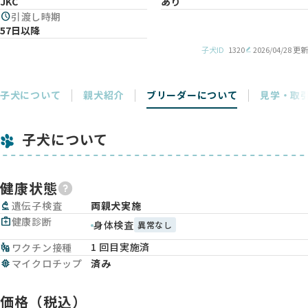
JKC
あり
schedule
引渡し時期
57日以降
子犬ID
1320
2026/04/28 更新
子犬について
親犬紹介
ブリーダーについて
見学・取
子犬について
健康状態
biotech
遺伝子検査
両親犬実施
medical_services
健康診断
身体検査
異常なし
1 回目実施済
vaccines
ワクチン接種
memory
マイクロチップ
済み
価格（税込）