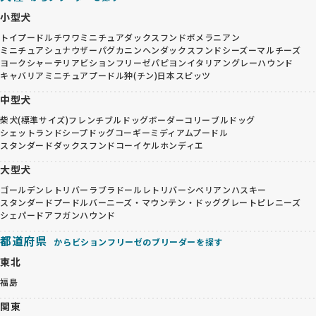
小型犬
トイプードル
チワワ
ミニチュアダックスフンド
ポメラニアン
ミニチュアシュナウザー
パグ
カニンヘンダックスフンド
シーズー
マルチーズ
ヨークシャーテリア
ビションフリーゼ
パピヨン
イタリアングレーハウンド
キャバリア
ミニチュアプードル
狆(チン)
日本スピッツ
中型犬
柴犬(標準サイズ)
フレンチブルドッグ
ボーダーコリー
ブルドッグ
シェットランドシープドッグ
コーギー
ミディアムプードル
スタンダードダックスフンド
コーイケルホンディエ
大型犬
ゴールデンレトリバー
ラブラドールレトリバー
シベリアンハスキー
スタンダードプードル
バーニーズ・マウンテン・ドッグ
グレートピレニーズ
シェパード
アフガンハウンド
都道府県
からビションフリーゼのブリーダーを探す
東北
福島
関東