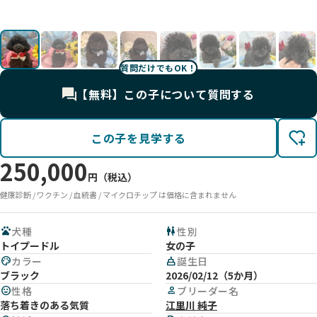
02
02
顔
UP
UP
UP
UP
UP
質問だけでもOK！
【無料】この子について質問する
この子を見学する
250,000
円（税込）
健康診断 / ワクチン / 血統書 / マイクロチップ は価格に含まれません
pets
犬種
wc
性別
トイプードル
女の子
palette
カラー
cake
誕生日
ブラック
2026/02/12（5か月）
mood
性格
person
ブリーダー名
落ち着きのある気質
江里川 純子