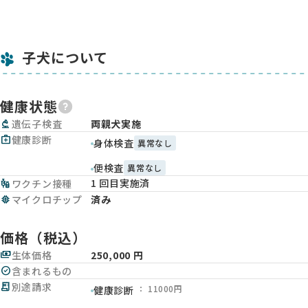
子犬について
健康状態
biotech
遺伝子検査
両親犬実施
medical_services
健康診断
身体検査
異常なし
便検査
異常なし
1 回目実施済
vaccines
ワクチン接種
memory
マイクロチップ
済み
価格（税込）
payments
生体価格
250,000 円
check_circle
含まれるもの
receipt_long
別途請求
： 11000円
健康診断