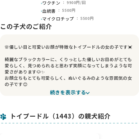
： 9900円/回
ワクチン
： 5500円
血統書
： 5500円
マイクロチップ
この子犬のご紹介
🌸優しい目と可愛いお顔が特徴なトイプードルの女の子です💓
綺麗なブラックカラーに、くりっとした優しいお目めがとても
愛らしく、見つめられると思わず笑顔になってしまうような可
愛さがあります🐶✨️
お顔立ちもとても可愛らしく、ぬいぐるみのような雰囲気の女
の子です😊
続きを表示する
優しい表情と愛らしい仕草が魅力で、そばにいるだけで癒され
るような存在です💕
これからの成長もとても楽しみな可愛い子になります✨️
トイプードル（1443）の親犬紹介
素敵なご家族様とのご縁を心よりお待ちしております🐶💓