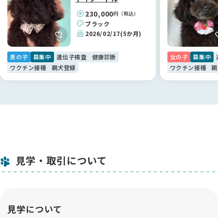
は情報の透明性が高く、非常に信頼できるサイトだと感じまし
230,000
円（税込）
た。
ブラック
おかげさまで、江里川ブリーダーのような素敵な専門家と繋が
2026/02/17
(5か月)
ることができ、納得のいく形で新しい家族探しができていま
す。
男の子
募集中
遺伝子検査
健康診断
女の子
募集中
ありがとうございました。😊
ワクチン接種
親犬登録
ワクチン接種
親
見学・取引について
見学について