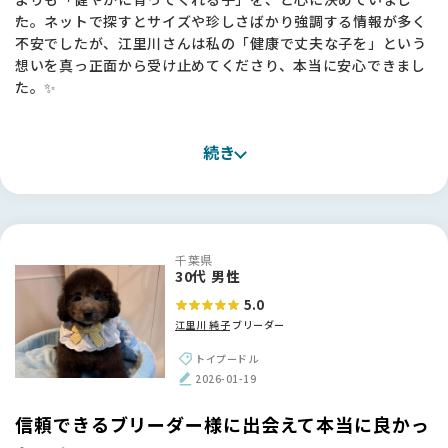
イトを見てすぐにBreederFamiliesさんで探そうと思いまし
た。ネットで探すとサイズや珍しさばかり強調する情報が多く
た。掲載基準もきちんと公開されていて、「ここなら信頼でき
不安でしたが、江里川さんは私の「健康で丈夫な子を」という
る」と思えました🌸
想いを真っ正面から受け止めてくださり、本当に安心できまし
た。✨
実際、江里川さんに出会えたのはBreederFamiliesのおかげで
す。
お迎えしたミニチュアプードルの子は、骨格もしっかりしてい
本当に、いいブリーダーさんにつないで頂いたなと、心から感
続き
て元気いっぱい！抱っこしたときの温かい重みを感じるたび
謝しています✨
に、江里川さんにお願いして良かったと実感しています。お迎
え後も里帰りをさせていただくなど、今でも繋がっていられる
のがとても心強いです。🐶
千葉県
【BreederFamiliesへ】
30代 男性
今回お世話になったBreederFamiliesさんは、他のサイトとは
5.0
違う「誠実さ」を感じました。派手な宣伝ではなく、ブリーダ
江里川 純子
ブリーダー
ーさんの想いや飼育環境といった「正しい情報」を丁寧に発信
している姿勢に、命を扱う責任感を感じて信頼できました。
トイプードル
おかげで、江里川さんのような素晴らしいブリーダーさんに出
2026-01-19
会えました。本当にありがとうございました！🌱
信頼できるブリーダー様に出会えて本当に良かっ