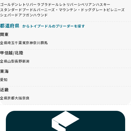
ゴールデンレトリバー
ラブラドールレトリバー
シベリアンハスキー
スタンダードプードル
バーニーズ・マウンテン・ドッグ
グレートピレニーズ
シェパード
アフガンハウンド
都道府県
からトイプードルのブリーダーを探す
関東
全県
埼玉
千葉
東京
神奈川
群馬
甲信越/北陸
全県
山梨
長野
新潟
東海
愛知
近畿
全県
京都
大阪
奈良