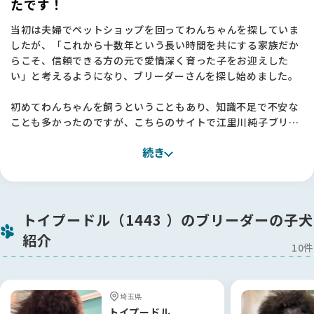
たです！
当初は夫婦でペットショップを回ってわんちゃんを探していま
したが、「これから十数年という長い時間を共にする家族だか
らこそ、信頼できる方の元で愛情深く育った子をお迎えした
い」と考えるようになり、ブリーダーさんを探し始めました。
初めてわんちゃんを飼うということもあり、知識不足で不安な
ことも多かったのですが、こちらのサイトで江里川純子ブリー
ダーを知り、そのお人柄や考え方に深く感銘を受けました。
続き
実際にお話をさせていただく中で、私たちの不安な気持ちをし
っかりと汲み取ってくださり、「江里川さんの元で育った子な
ら、安心してお迎えできる」と確信に変わりました。
今回はこちらの希望に沿って丁寧にご提案をいただき、本当に
トイプードル（1443 ）のブリーダーの子犬
感謝しております。
紹介
江里川ブリーダーに出会えて、心から良かったと思っていま
10件
す！🐶
【BreederFamiliesへ】
埼玉県
色々なサイトを見て回りましたが、こちらのBreederFamilies
トイプードル