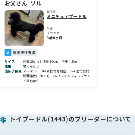
お父さん
ソル
埼玉県
ミニチュアプードル
ソル
ブラック
3歳0ヶ月
父
遺伝子検査済
サイズ
体高 29cm｜体長 30cm｜体重 4.2kg
性格
甘えんぼう
遺伝子検査
ノーマル
DM 変性性脊髄症、PRA 進行性網
膜萎縮症(CNGB1)、vWD フォンヴィレブラン
ド病 type1
トイプードル(1443)のブリーダーについて