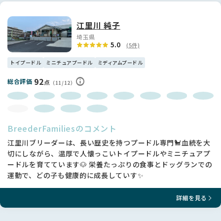
江里川 純子
埼玉県
5.0
(5件)
トイプードル
ミニチュアプードル
ミディアムプードル
92
総合評価
点
（11/12）
BreederFamiliesのコメント
江里川ブリーダーは、長い歴史を持つプードル専門🐩血統を大
切にしながら、温厚で人懐っこいトイプードルやミニチュアプ
ードルを育てています🐶 栄養たっぷりの食事とドッグランでの
運動で、どの子も健康的に成長していす✨
詳細を見る