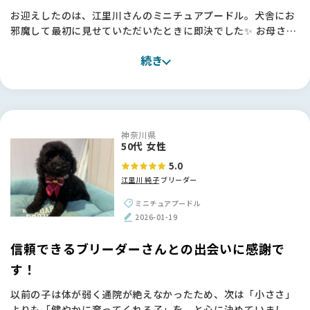
お迎えしたのは、江里川さんのミニチュアプードル。犬舎にお
邪魔して最初に見せていただいたときに即決でした✨ お母さん
ワンちゃんもとても元気で、一緒にいる他のワンちゃんたちも
続き
みんな健康で穏やか。「本当にすごくいい環境で育てていらっ
しゃるんだな」と、言葉にしなくても伝わってきたんです。
お迎えしてからも、うちの子はとても穏やかで、お母さんとし
っかり一緒に過ごさせてもらっていたおかげか、本当に飼いや
神奈川県
すい子に育っています。最近はすっかり肝も据わってきて、家
50代 女性
族の一員として毎日笑わせてくれています💕
5.0
江里川 純子
ブリーダー
江里川さん、本当にありがとうございました。
ミニチュアプードル
【BreederFamiliesへ】
2026-01-19
ブリーダーさんからお迎えしたいとは思っていたものの、本当
にいろいろな方がいらっしゃるので、「どうやっていいブリー
信頼できるブリーダーさんとの出会いに感謝で
ダーさんを見つければいいんだろう？」というのが一番の悩み
す！
でした。
以前の子は体が弱く通院が絶えなかったため、次は「小ささ」
ChatGPTに相談し、大手サイトものぞいてみたのですが、サ
よりも「健やかに育ってくれる子」を、と心に決めていまし