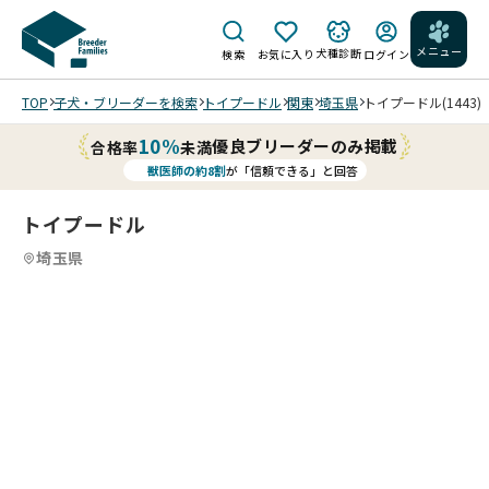
メニュー
犬種診断
検索
お気に入り
ログイン
TOP
子犬・ブリーダーを検索
トイプードル
関東
埼玉県
トイプードル(1443)
10%
優良ブリーダーのみ掲載
合格率
未満
獣医師の約8割
が「信頼できる」と回答
トイプードル
埼玉県
8
4
8
5
8
6
8
7
8
8
8
8
/
/
/
/
/
/
202
6/0
6/0
4
UP
20
20
優
20
20
20
20
20
26
26
し
26/
26/
26/
26/
26/
/0
/0
い
06/
05/
05/
05/
05/
7/
7/
お
04
18
18
18
18