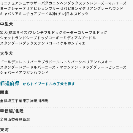
ミニチュアシュナウザー
パグ
カニンヘンダックスフンド
シーズー
マルチーズ
ヨークシャーテリア
ビションフリーゼ
パピヨン
イタリアングレーハウンド
キャバリア
ミニチュアプードル
狆(チン)
日本スピッツ
中型犬
柴犬(標準サイズ)
フレンチブルドッグ
ボーダーコリー
ブルドッグ
シェットランドシープドッグ
コーギー
ミディアムプードル
スタンダードダックスフンド
コーイケルホンディエ
大型犬
ゴールデンレトリバー
ラブラドールレトリバー
シベリアンハスキー
スタンダードプードル
バーニーズ・マウンテン・ドッグ
グレートピレニーズ
シェパード
アフガンハウンド
都道府県
からトイプードルの子犬を探す
関東
全県
埼玉
千葉
東京
神奈川
群馬
甲信越/北陸
全県
山梨
長野
新潟
東海