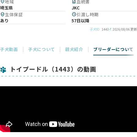
location_on
地域
description
血統書
埼玉県
JKC
verified_user
生体保証
schedule
引渡し時期
あり
57日以降
子犬ID
1443
2026/08/06 更新
子犬動画
子犬について
親犬紹介
ブリーダーについて
トイプードル（1443）の動画