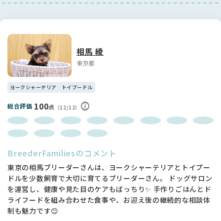
ています。
当犬舎では、「しっかり食べられるヨークシャーテリア」を大
切にしています。
小ささだけを重視するのではなく、オーナー様が安心して長く
相馬 綾
一緒に暮らせる健康的な身体作りを心掛けています。
東京都
実際にお迎え後、
「こんなによく食べてくれるなんて驚きました！」
ヨークシャーテリア
トイプードル
と嬉しいお声をいただくこともあります。
100
総合評価
点
（12/12）
また、健康管理のしやすさを考え、食事は時間を決めて与える
習慣をつけています。
置きっぱなしにはせず、“ご飯の時間にしっかり食べる”という
生活リズムを大切にしています。
BreederFamiliesのコメント
日頃からドライフードだけではなく、簡単な手作りご飯も取り
東京の相馬ブリーダーさんは、ヨークシャーテリアとトイプー
入れて育てていますので、食べることが大好きな子達です。
ドルを少数飼育で大切に育てるブリーダーさん。 ドッグサロン
を運営し、健康や見た目のケアもばっちり✨ 手作りごはんとド
ケージには入れて育てておりません、法改正の後の指定広さよ
ライフードを組み合わせた食事や、お迎え後の継続的な相談体
りも広く場所を取り過ごしています。
制も魅力です😊