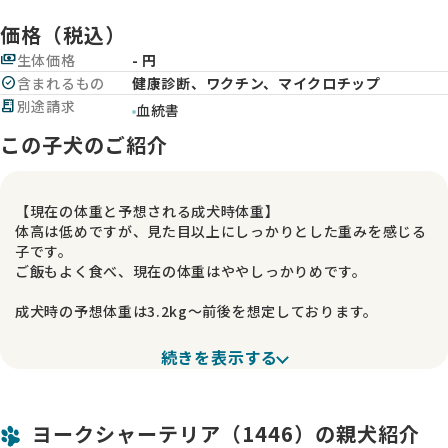
価格（税込）
payments
生体価格
- 円
check_circle
含まれるもの
健康診断、ワクチン、マイクロチップ
receipt_long
別途請求
血統書
この子犬のご紹介
【現在の体重と予想される成犬時体重】
体高は低めですが、見た目以上にしっかりとした重みを感じる
子です。
ご飯もよく食べ、現在の体重はややしっかりめです。
成犬時の予想体重は3.2kg〜前後を想定しております。
よく食べ遊び、コロコロムチムチさんです
続きを表示する
呼べば来るようになりました！
ヨークシャーテリア（1446）の親犬紹介