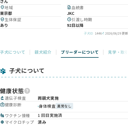
さん
location_on
地域
description
血統書
東京都
JKC
verified_user
生体保証
schedule
引渡し時期
あり
92日以降
子犬ID
1446
2026/06/29 更新
子犬について
親犬紹介
ブリーダーについて
見学・取
子犬について
健康状態
biotech
遺伝子検査
両親犬実施
medical_services
健康診断
身体検査
異常なし
1 回目実施済
vaccines
ワクチン接種
memory
マイクロチップ
済み