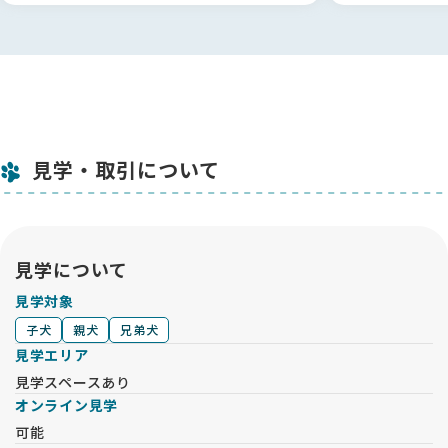
ワクチン接種時に簡易チェックを行い、お渡し前に改めて全身
の健康チェックを実施いたします。
（心臓・パテラ・ペコ等の確認を含みます。）
■ ワクチン接種（2〜3回）
適切な時期に必要な回数、種類で行います。
■ サロンケア・お散歩練習
見学・取引について
幼少期よりシャンプーやトリミング練習を行っております。
季節に応じてお散歩練習も開始しております。
見学について
【お迎え後のサービス】
見学対象
■ 子犬専用ファイル
子犬
親犬
兄弟犬
医療記録や今後必要となる情報をまとめた個別ファイルです。
見学エリア
■ フード
見学スペースあり
普段食べているフードを約1ヶ月分お渡しいたします。
オンライン見学
ドライフード 800〜1kg程度
可能