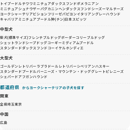
トイプードル
チワワ
ミニチュアダックスフンド
ポメラニアン
ミニチュアシュナウザー
パグ
カニンヘンダックスフンド
シーズー
マルチーズ
ヨークシャーテリア
ビションフリーゼ
パピヨン
イタリアングレーハウンド
キャバリア
ミニチュアプードル
狆(チン)
日本スピッツ
中型犬
柴犬(標準サイズ)
フレンチブルドッグ
ボーダーコリー
ブルドッグ
シェットランドシープドッグ
コーギー
ミディアムプードル
スタンダードダックスフンド
コーイケルホンディエ
大型犬
ゴールデンレトリバー
ラブラドールレトリバー
シベリアンハスキー
スタンダードプードル
バーニーズ・マウンテン・ドッグ
グレートピレニーズ
シェパード
アフガンハウンド
都道府県
からヨークシャーテリアの子犬を探す
関東
全県
埼玉
東京
中国
広島