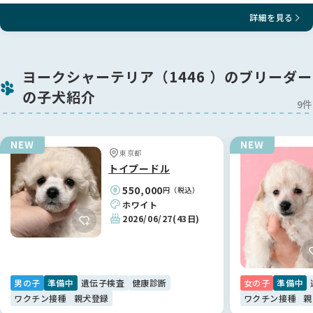
お父さん、お母さんはご見学、お引き渡し時に同席可能です。
詳細を見る
【お引き渡しについて】
ヨークシャーテリア（1446 ）のブリーダー
お引き渡し前には最終健康診断を行い、その結果をご確認いた
だいたうえで、お迎えの最終判断をしていただけます。
の子犬紹介
9件
当方に起因する問題があった場合には、ご予約金は全額返金い
たします。
なお、お客様都合によるキャンセルにつきましては、ご予約金
東京都
の返金はいたしかねます。
トイプードル
550,000
円（税込）
ホワイト
【表示価格に含まれる費用】
2026/06/27
(43日)
■ マイクロチップ装着
法律に基づき、全ての子犬へ装着しております。
（お引き渡し後に必要となる所有者変更のお手続きもサポート
男の子
準備中
遺伝子検査
健康診断
女の子
準備中
可能です。）
ワクチン接種
親犬登録
ワクチン接種
親
■ 健康診断