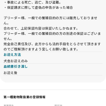
・事故による死亡、逃亡、及び盗難。
お迎え時に必要となります。
・保証請求に際して虚偽の申告があった場合
※別途「パピーお迎えセット」のご用意もございます。
ブリーダー様、一般での繁殖目的の方には販売しておりませ
内容によってはお取り寄せにお時間をいただく場合がございま
す。
ん。
合わせて、上記保証内容は保証いたしかねます。
ブリーダー様、一般での繁殖目的の方の別途の保証はございま
せん。
当犬舎はドッグサロンを併設しております。
完全自己責任及び、此方からも法的手段をとらさせて頂きます
お迎え後も継続して美容をご利用くださるオーナー様が多くい
のでご理解頂けますよう宜しくお願い致します。
らっしゃいます。
お迎え方法
シャンプーやトリミングにつきましても、お気軽にご相談くだ
犬舎お迎えのみ
さい。
血統書引き渡し
お迎え後
【下記に該当する場合はお断りする場合がございます】
・飼育可能住宅である確認が取れない場合
第一種動物取扱業の登録情報
・未成年の方のみでのご契約
・64歳以上の方
事業所名
所在地