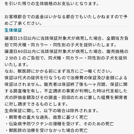
を引いた残りの生体価格のお支払いとなります。
適切な時期での避妊・去勢手術をこちらの指定病院にて行って
いただく場合のみ費用負担可能です。
お客様都合での返金はいかなる都合でもいたしかねますので予
・東京 墨田区
めご了承ください。
・神奈川 横浜
生体保証
・千葉
・茨城
譲渡日15日以内に当該保証対象犬が病死した場合、全額当方負
担で同犬種・同カラー・同性別の子犬を提供いたします。
■ 遺伝子検査
譲渡日60日以内に当該保証対象犬が病死した場合、販売価格の
検査費用および結果表をお渡しいたします。
２分の１のご負担で、同犬種・同カラー・同性別の子犬を提供
いたします。
両親ともに当犬舎所有犬の場合は、親犬の検査結果をご確認い
なお、獣医師にかかる前にまず当方にご一報ください。
ただく形となります。
保証は代犬の提供を行なうもので治療費の保証及び金銭による
必要に応じてコピーをお渡ししております。
保証はされません。販売者は保証終了後も一ヶ月間、保証に関
する調査権を有し、不正請求の事実が判明した時は代支給した
犬の評価金額及びその調査・回収のために要した経費を飼育者
【ご用意いただくもの】
に対し請求できるものとします。
生命保証に関して、以下の場合は除外されます。
■ ケージ
・飼育者の重大な過失、故意に基づく死亡
適度なサイズのものをご用意ください。
・伝染病予防ワクチンの接種を受けず、そのための死亡
・獣医師の治療を受けなかった場合の死亡
■ バリケン