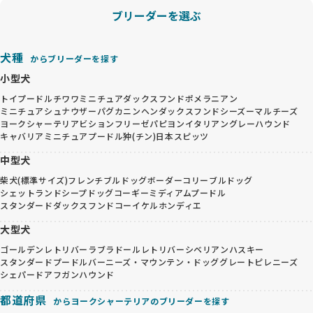
ブリーダーを選ぶ
犬種
からブリーダーを探す
小型犬
トイプードル
チワワ
ミニチュアダックスフンド
ポメラニアン
ミニチュアシュナウザー
パグ
カニンヘンダックスフンド
シーズー
マルチーズ
ヨークシャーテリア
ビションフリーゼ
パピヨン
イタリアングレーハウンド
キャバリア
ミニチュアプードル
狆(チン)
日本スピッツ
中型犬
柴犬(標準サイズ)
フレンチブルドッグ
ボーダーコリー
ブルドッグ
シェットランドシープドッグ
コーギー
ミディアムプードル
スタンダードダックスフンド
コーイケルホンディエ
大型犬
ゴールデンレトリバー
ラブラドールレトリバー
シベリアンハスキー
スタンダードプードル
バーニーズ・マウンテン・ドッグ
グレートピレニーズ
シェパード
アフガンハウンド
都道府県
からヨークシャーテリアのブリーダーを探す