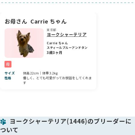
【両親の体重・性格・毛色】
父犬：スティールブルー 4kg
脚長さん、運動神経抜群
明るく元気で天真爛漫
お母さん
Carrie ちゃん
主要3項目 PRA prcd, DM vWD1 遺伝子検査済み
東京都
ヨークシャーテリア
母犬：スティールブルー 3.5kg
短足さん、運動神経抜群
Carrie ちゃん
スティールブルーアンドタン
明るく元気でおもちゃが大好き
3歳3ヶ月
主要3項目 PRA prcd, DM vWD1 遺伝子検査済み
母
子犬達は主要3項目 PRA prcd, DM vWD1 遺伝性疾患に関し
ては発症いたしません。
サイズ
体高 22cm｜体重 3.2kg
性格
優しく、とても可愛がってお世話をしてくれま
す
両親ともに社交性があり、とても甘えん坊な性格です。
当犬舎の子たちは特にオーナー様に対して愛情深く、甘えん坊
な子が多い傾向にあります。
遊び好きな子も多いため、アウトドアやアジリティーなどを楽
しまれているオーナー様もいらっしゃいます。
ヨークシャーテリア(1446)のブリーダーに
両親ともに食欲旺盛で明るい性格の子達です。
ついて
子犬達も毎日たくさん食べ、たくさん遊びながら元気に成長し