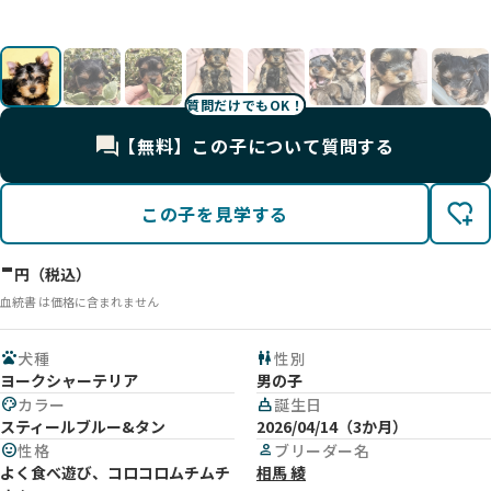
❤️
影
影
影
影
す
影
影
影
影
0
た！
影
す
た
影
影
影
影
影
影
質問だけでもOK！
【無料】この子について質問する
この子を見学する
-
円（税込）
血統書 は価格に含まれません
pets
犬種
wc
性別
ヨークシャーテリア
男の子
palette
カラー
cake
誕生日
スティールブルー&タン
2026/04/14（3か月）
mood
性格
person
ブリーダー名
よく食べ遊び、コロコロムチムチ
相馬 綾