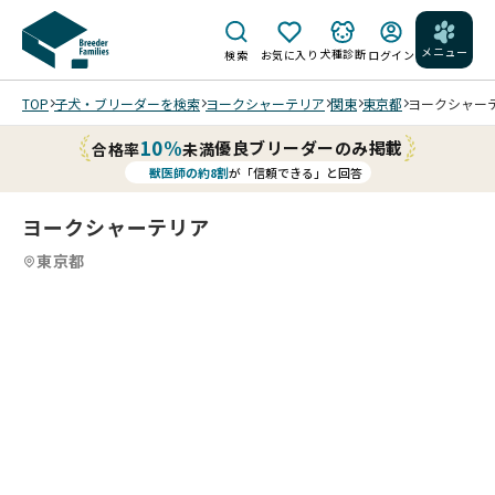
メニュー
犬種診断
検索
お気に入り
ログイン
TOP
子犬・ブリーダーを検索
ヨークシャーテリア
関東
東京都
ヨークシャーテリ
10%
優良ブリーダーのみ掲載
合格率
未満
獣医師の約8割
が「信頼できる」と回答
ヨークシャーテリア
東京都
フ
06/
ァ
20
1
21
5
21
6
21
7
21
8
21
9
10
21
11
21
12
21
13
21
14
21
15
21
16
21
17
21
18
21
19
21
20
21
21
21
21
21
ー
/
/
/
/
/
/
/
/
/
/
/
/
/
/
/
/
/
/
明
マイ
ス
る
クロ
ト
く
チッ
05/
シ
可
202
プ、
20
ャ
愛
6/0
ファ
撮影
ン
ら
5/1
ース
とっ
プ
し
2 撮
トワ
ても
ー
い
202
202
202
202
影
202
202
202
202
クチ
202
食い
を
202
202
202
202
202
202
子
6/0
6/0
6/0
6/0
左
6/0
6/0
6/0
6/0
ンを
6/0
しん
し
6/0
6/0
6/0
6/0
6/0
6/0
で
5/1
5/1
5/1
5/1
側
5/1
5/2
6/2
6/2
06
しま
6/1
坊さ
ま
5/1
5/1
5/1
5/1
5/1
5/1
す
4 撮
4 撮
2 撮
2 撮
で
2 撮
0 撮
0 撮
0 撮
/2
し
0 撮
んで
し
4 撮
4 撮
4 撮
4 撮
2 撮
2 撮