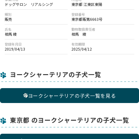
（終生飼養を重視しております。）
ドッグサロン リアルシング
東京都 江東区東陽
・ご家族の同意が得られていない場合
・一般の方による繁殖目的でのご購入
種別
登録番号
販売
東京都販第6663号
・お散歩をしない飼育環境
・毎月の飼育予算が極端に少ない場合
氏名
動物取扱責任者
・毎月のトリミング・シャンプーが難しい場合
相馬 綾
相馬 綾
（目安：月4,000〜10,000円程度）
登録年月日
有効期限
・健康面に配慮したフードの継続が難しい場合
2019/04/13
2025/04/12
（目安：月4,000〜5,000円程度）
・長時間のお留守番が日常的にある場合
（例：毎日12時間以上）
・現実的に飼育継続が難しいと判断される場合
ヨークシャーテリアの子犬一覧
ヨークシャーテリアの子犬一覧を見る
特別に厳しい条件ではなく、ワンちゃんが幸せに暮らしていけ
る環境を大切に考えております。
ご相談やご質問などございましたら、どうぞお気軽にご連絡く
東京都 のヨークシャーテリアの子犬一覧
ださい。