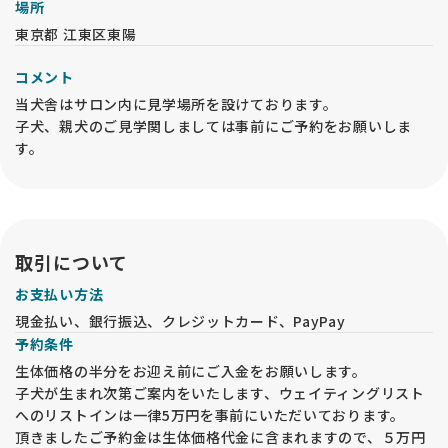
場所
■ サプリメント
子犬期からおすすめしている、お腹用サプリメント等をお付け
東京都 江東区東陽
しております。
コメント
■ お散歩グッズ
当犬舎はサロン内に見学場所を設けております。
リードやハーネスなど、すぐにお散歩を始められる用品です。
子犬、親犬のご見学関しましては事前にご予約をお願いしま
す。
■ ご相談サポート
24時間ご連絡可能な専用番号をお渡ししております。
〜上記費用はすべて表示価格に含まれており、追加費用はござ
いません。〜
取引について
お支払い方法
【場合により含まれるもの】
現金払い、銀行振込、クレジットカード、PayPay
予約条件
■ 避妊・去勢手術
生体価格の半分をお迎え前にご入金をお願いします。
本契約後、すぐに実施できる場合は提携動物病院にて実施いた
します。
子犬が生まれ次第ご案内をいたします、ウェイティングリスト
術後1週間ほど経過し、投薬終了後のお引き渡しとなります。
へのリストインは一律5万円を事前にいただいております。
同時に残存乳歯がある場合は抜歯も込み
頂きましたご予約金は生体価格代金に含まれますので、５万円