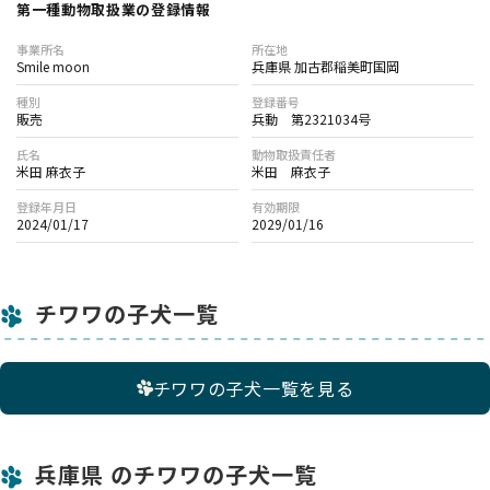
第一種動物取扱業の登録情報
事業所名
所在地
Smile moon
兵庫県 加古郡稲美町国岡
種別
登録番号
販売
兵動 第2321034号
氏名
動物取扱責任者
米田 麻衣子
米田 麻衣子
登録年月日
有効期限
2024/01/17
2029/01/16
チワワの子犬一覧
チワワの子犬一覧を見る
兵庫県 のチワワの子犬一覧