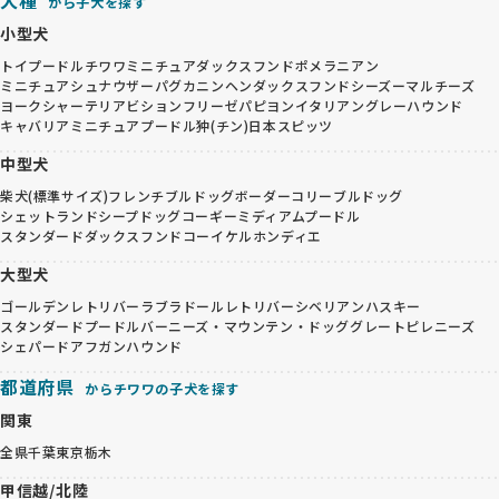
から子犬を探す
小型犬
トイプードル
チワワ
ミニチュアダックスフンド
ポメラニアン
ミニチュアシュナウザー
パグ
カニンヘンダックスフンド
シーズー
マルチーズ
ヨークシャーテリア
ビションフリーゼ
パピヨン
イタリアングレーハウンド
キャバリア
ミニチュアプードル
狆(チン)
日本スピッツ
中型犬
柴犬(標準サイズ)
フレンチブルドッグ
ボーダーコリー
ブルドッグ
シェットランドシープドッグ
コーギー
ミディアムプードル
スタンダードダックスフンド
コーイケルホンディエ
大型犬
ゴールデンレトリバー
ラブラドールレトリバー
シベリアンハスキー
スタンダードプードル
バーニーズ・マウンテン・ドッグ
グレートピレニーズ
シェパード
アフガンハウンド
都道府県
からチワワの子犬を探す
関東
全県
千葉
東京
栃木
甲信越/北陸