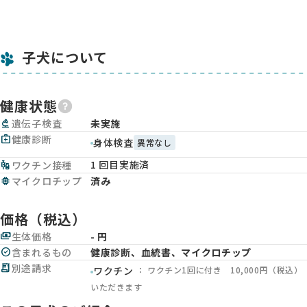
子犬について
健康状態
biotech
遺伝子検査
未実施
medical_services
健康診断
身体検査
異常なし
1 回目実施済
vaccines
ワクチン接種
memory
マイクロチップ
済み
価格（税込）
payments
生体価格
- 円
check_circle
含まれるもの
健康診断、血統書、マイクロチップ
receipt_long
別途請求
： ワクチン1回に付き 10,000円（税込）
ワクチン
いただきます