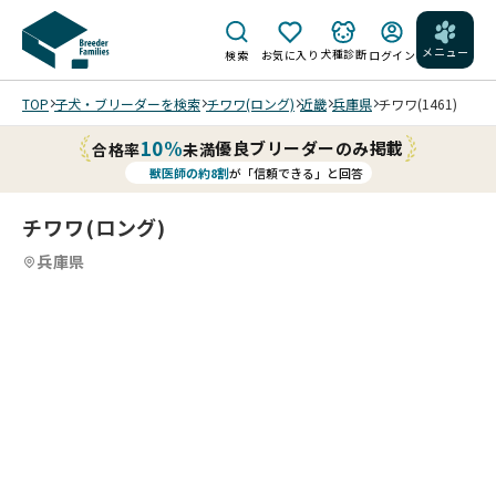
メニュー
犬種診断
検索
お気に入り
ログイン
TOP
子犬・ブリーダーを検索
チワワ(ロング)
近畿
兵庫県
チワワ(1461)
10%
優良ブリーダーのみ掲載
合格率
未満
獣医師の約8割
が「信頼できる」と回答
チワワ(ロング)
兵庫県
8
4
8
5
8
6
8
7
8
8
8
8
/
/
/
/
/
/
202
202
202
202
202
202
202
202
6/0
6/0
6/0
6/0
6/0
6/0
6/0
6/0
5/2
5/2
5/2
5/2
5/2
5/1
5/2
5/2
8 撮
8 撮
8 撮
8 撮
4 撮
6 撮
4 撮
0 撮