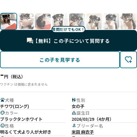
影
影
影
影
影
影
影
影
質問だけでもOK！
【無料】この子について質問する
この子を見学する
-
円（税込）
ワクチン は価格に含まれません
pets
犬種
wc
性別
チワワ(ロング)
女の子
palette
カラー
cake
誕生日
ブラックタンホワイト
2026/03/29（4か月）
mood
性格
person
ブリーダー名
明るくて犬より人が大好き
米田 麻衣子