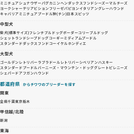
ミニチュアシュナウザー
パグ
カニンヘンダックスフンド
シーズー
マルチーズ
ヨークシャーテリア
ビションフリーゼ
パピヨン
イタリアングレーハウンド
キャバリア
ミニチュアプードル
狆(チン)
日本スピッツ
中型犬
柴犬(標準サイズ)
フレンチブルドッグ
ボーダーコリー
ブルドッグ
シェットランドシープドッグ
コーギー
ミディアムプードル
スタンダードダックスフンド
コーイケルホンディエ
大型犬
ゴールデンレトリバー
ラブラドールレトリバー
シベリアンハスキー
スタンダードプードル
バーニーズ・マウンテン・ドッグ
グレートピレニーズ
シェパード
アフガンハウンド
都道府県
からチワワのブリーダーを探す
関東
全県
千葉
東京
栃木
甲信越/北陸
新潟
東海