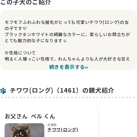
この子犬のご紹介
モフモフふわふわな被毛がとっても可愛いチワワ(ロング)の女
の子です🩷
ブラックタンホワイトの綺麗なカラーに、愛らしいお顔立ちが
とても魅力的な子になります☺️
🌸性格について
明るく人懐っこい性格で、わんちゃんよりも人が大好きな甘え
ん坊さんです🐶💕
続きを表示する
そばに来ては尻尾をフリフリしてくれる愛嬌たっぷりな姿に、
毎日癒されています✨
チワワ(ロング)（1461）の親犬紹介
初めて会う人にも比較的慣れやすく、コミュニケーションを取
るのがとても上手な子です☺️
食べムラもなく、ごはんもしっかり食べてくれるので育てやす
い子ですよ🍚✨
お父さん
ベル くん
🌸成長の様子
兵庫県
毎日元気いっぱいに遊びながら、のびのび成長しております♪
チワワ(ロング)
モフモフな毛量もこれからさらに豊かになっていくのが楽しみ