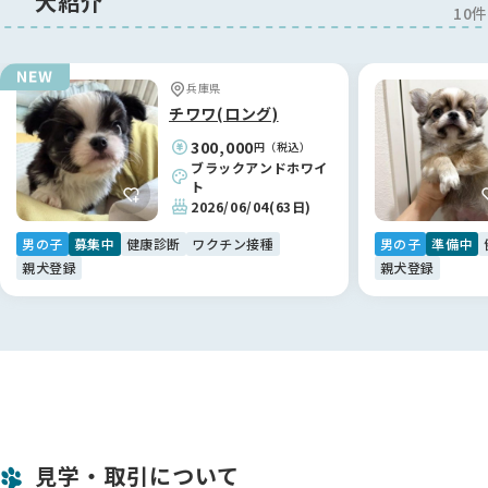
犬紹介
10件
兵庫県
チワワ(ロング)
300,000
円（税込）
ブラックアンドホワイ
ト
2026/06/04
(63日)
男の子
募集中
健康診断
ワクチン接種
男の子
準備中
親犬登録
親犬登録
見学・取引について