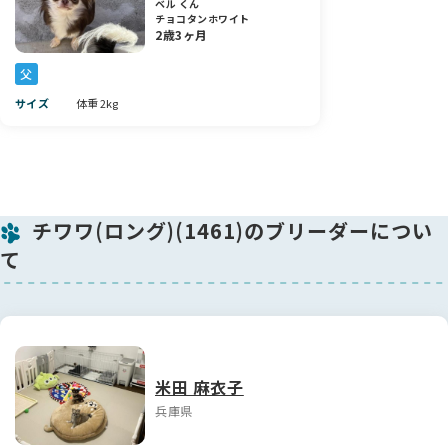
な女の子です🩷
ベル くん
チョコタンホワイト
2歳3ヶ月
愛情いっぱいに育てておりますので、素敵なご家族とのご縁を
心よりお待ちしております✨
父
サイズ
体重 2kg
チワワ(ロング)(1461)のブリーダーについ
て
米田 麻衣子
兵庫県