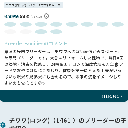
チワワ(ロング)
パグ
チワワ(スムース)
83
総合評価
点
（10/12）
BreederFamiliesのコメント
庫県の米田ブリーダーは、チワワへの深い愛情からスタートし
た専門ブリーダーです。犬舎はリフォームした建物で、毎日4回
の掃除・消毒を徹底し、24時間エアコンで温度管理も万全🏠フ
ードやおやつは質にこだわり、健康を第一に考えた工夫がいっ
ぱい🍚親犬や兄弟犬にも会えるので、未来の姿をイメージしや
すいのも安心です🐶✨
詳細を見る
チワワ(ロング)（1461 ）のブリーダーの子