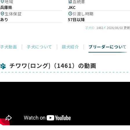
location_on
地域
description
血統書
兵庫県
JKC
verified_user
生体保証
schedule
引渡し時期
あり
57日以降
子犬ID
1461
2026/06/02 更新
子犬動画
子犬について
親犬紹介
ブリーダーについて
チワワ(ロング)（1461）の動画