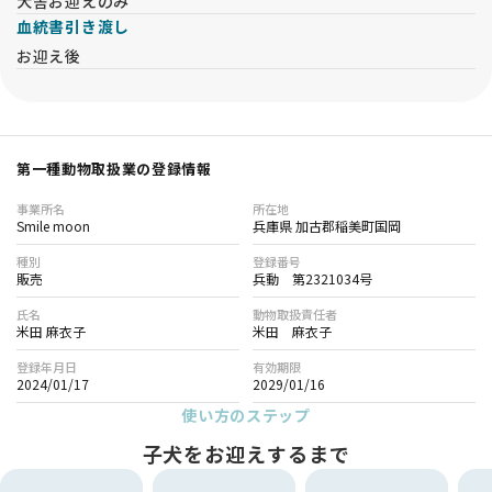
犬舎お迎えのみ
血統書引き渡し
お迎え後
第一種動物取扱業の登録情報
事業所名
所在地
Smile moon
兵庫県 加古郡稲美町国岡
種別
登録番号
販売
兵動 第2321034号
氏名
動物取扱責任者
米田 麻衣子
米田 麻衣子
登録年月日
有効期限
2024/01/17
2029/01/16
使い方のステップ
子犬をお迎えするまで