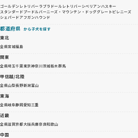
ゴールデンレトリバー
ラブラドールレトリバー
シベリアンハスキー
スタンダードプードル
バーニーズ・マウンテン・ドッグ
グレートピレニーズ
シェパード
アフガンハウンド
都道府県
から子犬を探す
東北
全県
宮城
福島
関東
全県
埼玉
千葉
東京
神奈川
茨城
栃木
群馬
甲信越/北陸
全県
山梨
長野
新潟
富山
東海
全県
岐阜
静岡
愛知
三重
近畿
全県
滋賀
京都
大阪
兵庫
奈良
和歌山
中国