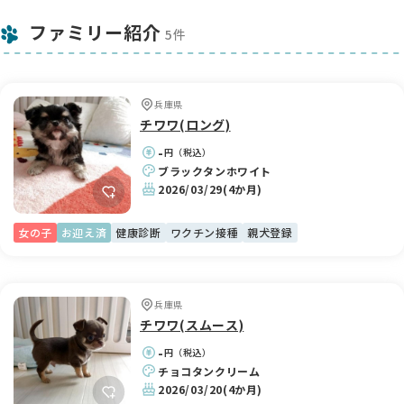
ファミリー紹介
5件
兵庫県
チワワ(ロング)
-
円（税込）
ブラックタンホワイト
2026/03/29
(4か月)
女の子
お迎え済
健康診断
ワクチン接種
親犬登録
兵庫県
チワワ(スムース)
-
円（税込）
チョコタンクリーム
2026/03/20
(4か月)