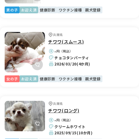
男の子
お迎え済
健康診断
ワクチン接種
親犬登録
兵庫県
チワワ(スムース)
-
円（税込）
チョコタンパーティ
2026/03/20
(4か月)
女の子
お迎え済
健康診断
ワクチン接種
親犬登録
兵庫県
チワワ(ロング)
-
円（税込）
クリームホワイト
2025/09/15
(10か月)