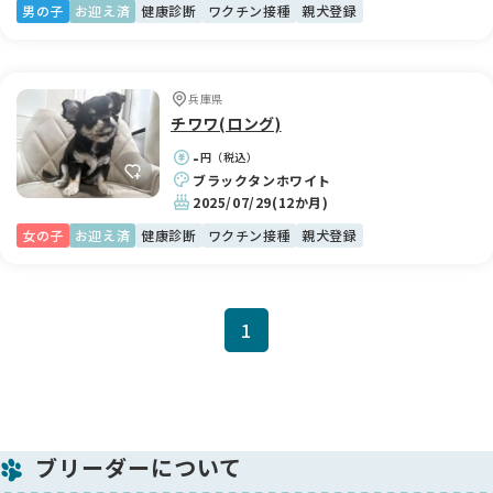
男の子
お迎え済
健康診断
ワクチン接種
親犬登録
兵庫県
チワワ(ロング)
-
円（税込）
ブラックタンホワイト
2025/07/29
(12か月)
女の子
お迎え済
健康診断
ワクチン接種
親犬登録
1
ブリーダーについて