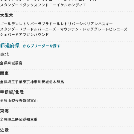
スタンダードダックスフンド
コーイケルホンディエ
大型犬
ゴールデンレトリバー
ラブラドールレトリバー
シベリアンハスキー
スタンダードプードル
バーニーズ・マウンテン・ドッグ
グレートピレニーズ
シェパード
アフガンハウンド
都道府県
からブリーダーを探す
東北
全県
宮城
福島
関東
全県
埼玉
千葉
東京
神奈川
茨城
栃木
群馬
甲信越/北陸
全県
山梨
長野
新潟
富山
東海
全県
岐阜
静岡
愛知
三重
近畿