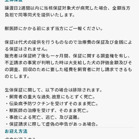
譲渡日2週間以内に当核保証対象犬が病死した場合、全額当方
負担で同等同犬を提供いたします。
獣医師にかかる前にまず当方にご一報ください。
保証は代犬の提供を行うものなので治療費の保証及び金銭によ
る保証はされません。
販売者は保証終了後も一ヶ月間、保証に関する調査権を有し、
不正請求の事実が判明した時は大支給した犬の評価金額及びそ
の調査、回収のために要した経費を飼育者に対し請求できるも
のとします。
生体保証に関して、以下の場合は排除されます。
・飼育者の重大な過失.故意にもとずく死亡。
・伝染病予防ワクチンを受けずそのまま死亡。
・獣医師の治療を受けず、そのまま死亡。
・事故による死亡、逃亡、及び盗難。
・保証請求に際して虚偽の申告があっあ場合。
お迎え方法