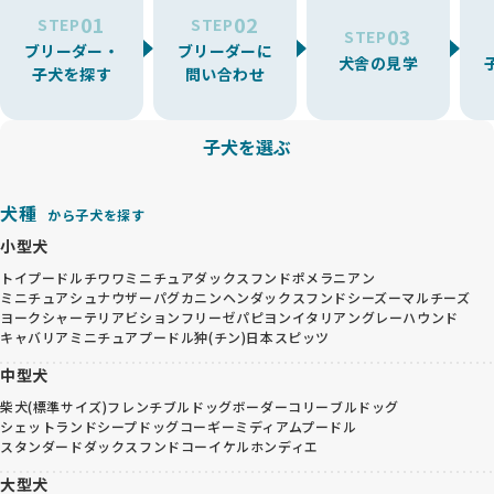
01
02
STEP
STEP
03
STEP
ブリーダー・
ブリーダーに
犬舎の見学
子犬を探す
問い合わせ
子犬を選ぶ
犬種
から子犬を探す
小型犬
トイプードル
チワワ
ミニチュアダックスフンド
ポメラニアン
ミニチュアシュナウザー
パグ
カニンヘンダックスフンド
シーズー
マルチーズ
ヨークシャーテリア
ビションフリーゼ
パピヨン
イタリアングレーハウンド
キャバリア
ミニチュアプードル
狆(チン)
日本スピッツ
中型犬
柴犬(標準サイズ)
フレンチブルドッグ
ボーダーコリー
ブルドッグ
シェットランドシープドッグ
コーギー
ミディアムプードル
スタンダードダックスフンド
コーイケルホンディエ
大型犬