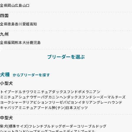
全県
岡山
広島
山口
四国
全県
徳島
香川
愛媛
高知
九州
全県
福岡
熊本
大分
鹿児島
ブリーダーを選ぶ
犬種
からブリーダーを探す
小型犬
トイプードル
チワワ
ミニチュアダックスフンド
ポメラニアン
ミニチュアシュナウザー
パグ
カニンヘンダックスフンド
シーズー
マルチーズ
ヨークシャーテリア
ビションフリーゼ
パピヨン
イタリアングレーハウンド
キャバリア
ミニチュアプードル
狆(チン)
日本スピッツ
中型犬
柴犬(標準サイズ)
フレンチブルドッグ
ボーダーコリー
ブルドッグ
シェットランドシープドッグ
コーギー
ミディアムプードル