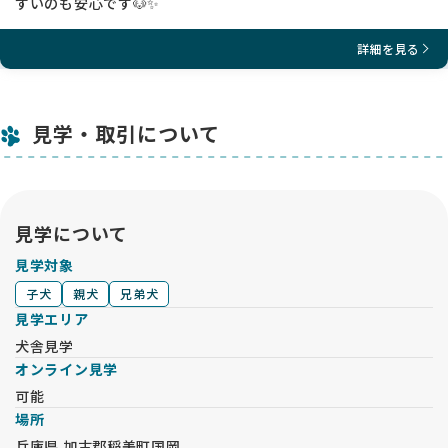
すいのも安心です🐶✨
詳細を見る
見学・取引について
見学について
見学対象
子犬
親犬
兄弟犬
見学エリア
犬舎見学
オンライン見学
可能
場所
兵庫県 加古郡稲美町国岡