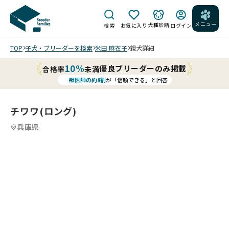
メニュー
犬種診断
検索
お気に入り
ログイン
TOP
子犬・ブリーダーを検索
米田 麻衣子
親犬詳細
10%
優良ブリーダーのみ掲載
合格率
未満
獣医師の約8割
が「信頼できる」と回答
チワワ(ロング)
兵庫県