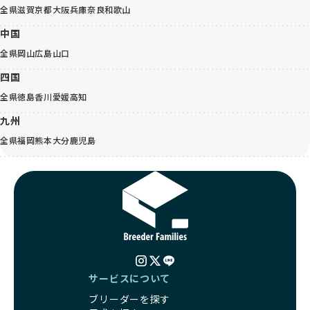
全県
滋賀
京都
大阪
兵庫
奈良
和歌山
中国
全県
岡山
広島
山口
四国
全県
徳島
香川
愛媛
高知
九州
全県
福岡
熊本
大分
鹿児島
サービスについて
ブリーダーを探す