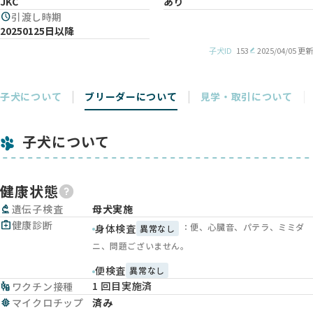
JKC
あり
schedule
引渡し時期
20250125日以降
子犬ID
153
2025/04/05 更新
子犬について
ブリーダーについて
見学・取引について
子犬について
健康状態
biotech
遺伝子検査
母犬実施
medical_services
健康診断
：便、心臓音、パテラ、ミミダ
身体検査
異常なし
ニ、問題ございません。
便検査
異常なし
1 回目実施済
vaccines
ワクチン接種
memory
マイクロチップ
済み