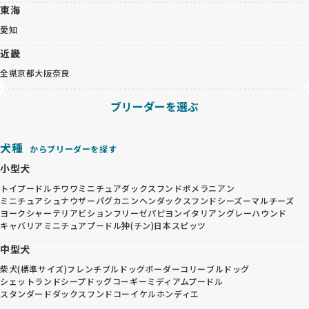
東海
愛知
近畿
全県
京都
大阪
奈良
ブリーダーを選ぶ
犬種
からブリーダーを探す
小型犬
トイプードル
チワワ
ミニチュアダックスフンド
ポメラニアン
ミニチュアシュナウザー
パグ
カニンヘンダックスフンド
シーズー
マルチーズ
ヨークシャーテリア
ビションフリーゼ
パピヨン
イタリアングレーハウンド
キャバリア
ミニチュアプードル
狆(チン)
日本スピッツ
中型犬
柴犬(標準サイズ)
フレンチブルドッグ
ボーダーコリー
ブルドッグ
シェットランドシープドッグ
コーギー
ミディアムプードル
スタンダードダックスフンド
コーイケルホンディエ