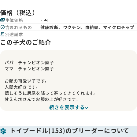
価格（税込）
payments
生体価格
- 円
check_circle
含まれるもの
健康診断、ワクチン、血統書、マイクロチップ
receipt_long
別途請求
この子犬のご紹介
パパ チャンピオン直子
ママ チャンピオン直子
お顔の可愛い子です。
人間大好きです。
嬉しそうに尻尾を降って寄ってきてくれます。
甘えん坊さんでお膝の上が好きです。
凶暴性なくとても良い子です。
続きを表示する
犬も大好き。フレンドリーで、どんな性格な子とでも仲良く出
来ます。遊び好きです。
トイプードル(153)のブリーダーについて
成犬時の予想サイズは、3.5kg前後。