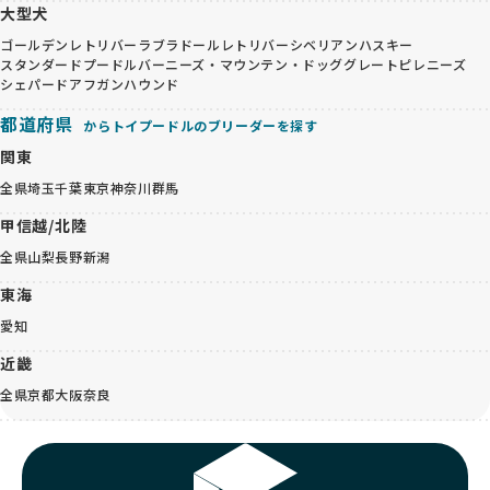
大型犬
ゴールデンレトリバー
ラブラドールレトリバー
シベリアンハスキー
スタンダードプードル
バーニーズ・マウンテン・ドッグ
グレートピレニーズ
シェパード
アフガンハウンド
都道府県
からトイプードルのブリーダーを探す
関東
全県
埼玉
千葉
東京
神奈川
群馬
甲信越/北陸
全県
山梨
長野
新潟
東海
愛知
近畿
全県
京都
大阪
奈良