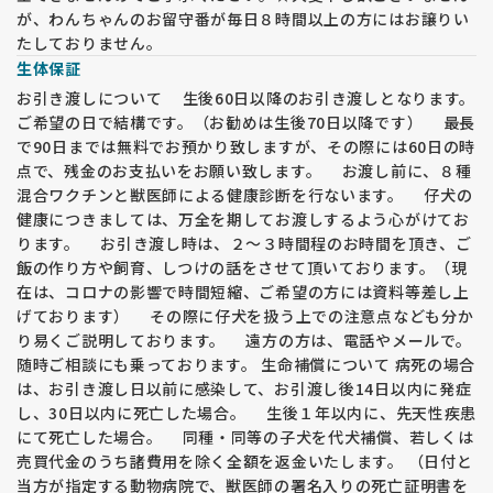
が、わんちゃんのお留守番が毎日８時間以上の方にはお譲りい
たしておりません。
生体保証
お引き渡しについて 生後60日以降のお引き渡しとなります。
ご希望の日で結構です。（お勧めは生後70日以降です） 最長
で90日までは無料でお預かり致しますが、その際には60日の時
点で、残金のお支払いをお願い致します。 お渡し前に、８種
混合ワクチンと獣医師による健康診断を行ないます。 仔犬の
健康につきましては、万全を期してお渡しするよう心がけてお
ります。 お引き渡し時は、２〜３時間程のお時間を頂き、ご
飯の作り方や飼育、しつけの話をさせて頂いております。（現
在は、コロナの影響で時間短縮、ご希望の方には資料等差し上
げております） その際に仔犬を扱う上での注意点なども分か
り易くご説明しております。 遠方の方は、電話やメールで。
随時ご相談にも乗っております。 生命補償について 病死の場合
は、お引き渡し日以前に感染して、お引渡し後14日以内に発症
し、30日以内に死亡した場合。 生後１年以内に、先天性疾患
にて死亡した場合。 同種・同等の子犬を代犬補償、若しくは
売買代金のうち諸費用を除く全額を返金いたします。 （日付と
当方が指定する動物病院で、獣医師の署名入りの死亡証明書を