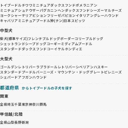
トイプードル
チワワ
ミニチュアダックスフンド
ポメラニアン
ミニチュアシュナウザー
パグ
カニンヘンダックスフンド
シーズー
マルチーズ
ヨークシャーテリア
ビションフリーゼ
パピヨン
イタリアングレーハウンド
キャバリア
ミニチュアプードル
狆(チン)
日本スピッツ
中型犬
柴犬(標準サイズ)
フレンチブルドッグ
ボーダーコリー
ブルドッグ
シェットランドシープドッグ
コーギー
ミディアムプードル
スタンダードダックスフンド
コーイケルホンディエ
大型犬
ゴールデンレトリバー
ラブラドールレトリバー
シベリアンハスキー
スタンダードプードル
バーニーズ・マウンテン・ドッグ
グレートピレニーズ
シェパード
アフガンハウンド
都道府県
からトイプードルの子犬を探す
関東
全県
埼玉
千葉
東京
神奈川
群馬
甲信越/北陸
全県
山梨
長野
新潟