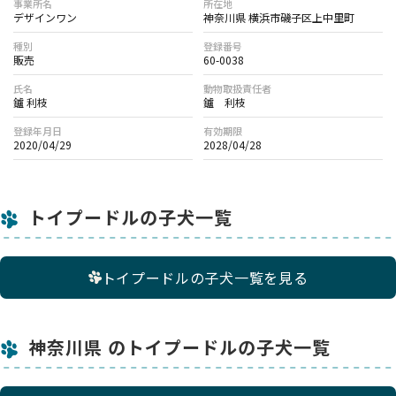
事業所名
所在地
デザインワン
神奈川県 横浜市磯子区上中里町
種別
登録番号
販売
60-0038
氏名
動物取扱責任者
鑪 利枝
鑪 利枝
登録年月日
有効期限
2020/04/29
2028/04/28
トイプードルの子犬一覧
トイプードルの子犬一覧を見る
神奈川県 のトイプードルの子犬一覧