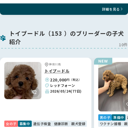
トリミングやホテルもしております。我が家出身の子は割引し
詳細を見る
ております。
ドッグトレーナーが、お引渡し後のアフターをいたします。年
をとってからも食事、接し方、病気などのご相談受けておりま
す。いつでもお気軽にご連絡ください。
トイプードル（153 ）のブリーダーの子犬
犬を飼うのが初めての方でも安心です。
紹介
10件
愛情を持って、親も子も育てております。
ご予約の上、お気軽にご見学にいらしてください。
神奈川県
お支払いにはQRコード決済、各種クレジットカード使えます。
トイプードル
ご予約金（５万円内金）は現金のみとさせていただいておりま
す。
220,000
円（税込）
レッドフォーン
★★他の犬舎、ペットショップへお立ち寄り後のご見学は、伝
2026/05/24
(77日)
染病感染等の理由によりお断りさせていただいております。
★★ブリーダーや繁殖目的の方、及び、毎日のお留守番が８時
間を超える方（多頭飼いを除く）にはお譲りいたしませんので
ご了承ください。
男の子
準備中
最後までご覧いただきありがとうございます。
女の子
募集中
遺伝子検査
健康診断
親犬登録
ワクチン接種
親