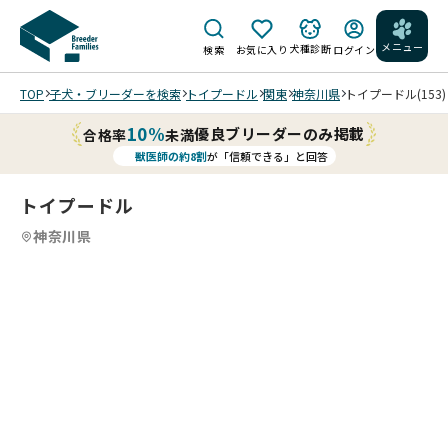
メニュー
犬種診断
検索
お気に入り
ログイン
TOP
子犬・ブリーダーを検索
トイプードル
関東
神奈川県
トイプードル(153)
10%
優良ブリーダーのみ掲載
合格率
未満
獣医師の約8割
が「信頼できる」と回答
トイプードル
神奈川県
3
3
/