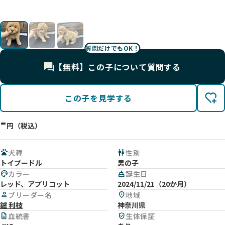
質問だけでもOK！
【無料】この子について質問する
この子を見学する
-
円（税込）
pets
犬種
wc
性別
トイプードル
男の子
palette
カラー
cake
誕生日
レッド、アプリコット
2024/11/21（20か月）
person
ブリーダー名
location_on
地域
鑪 利枝
神奈川県
description
血統書
verified_user
生体保証