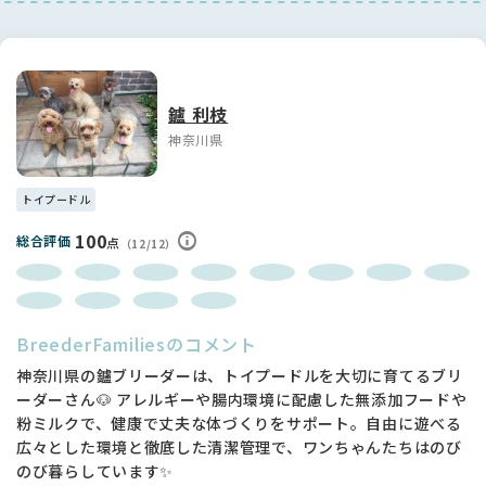
骨太で体はしっかりとしています。
お膝も入っています。
無駄吠えございません。
パパとママをお見せすることができます。お顔可愛く甘えん坊
鑪 利枝
さんで可愛い子たちです。
神奈川県
お客様が来ても、子犬がいるからといって吠えたりしません。
性格良いです。
子犬は親に性格が似ますので、お見せすることはとても大事だ
トイプードル
と考えております。
ぜひご家族でご見学にいらしてください。
100
総合評価
点
（12/12）
トイプードルの三大遺伝性疾患ですが、【PRA進行性網膜萎縮
症（prcd）・変性性脊髄症（DM）・フォンビルブランド病
type1（VWD）】を発症することはありません（若いうちに遺
BreederFamiliesのコメント
伝的疾患により目が見えなくなる心配がありません）
神奈川県の鑪ブリーダーは、トイプードルを大切に育てるブリ
獣医師による混合ワクチン証明書、健康診断証明書をお渡し致
ーダーさん🐶 アレルギーや腸内環境に配慮した無添加フードや
します。
粉ミルクで、健康で丈夫な体づくりをサポート。自由に遊べる
広々とした環境と徹底した清潔管理で、ワンちゃんたちはのび
お引き渡し時には、躾、お手入れ、食事、お散歩、接し方等の
のび暮らしています✨
お話を２〜３時間ほどさせていただいております。