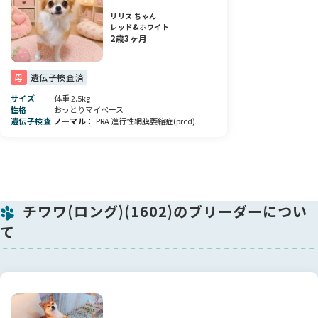
リリス ちゃん
レッド&ホワイト
2歳3ヶ月
母
遺伝子検査済
サイズ
体重 2.5kg
性格
おっとりマイペース
遺伝子検査
ノーマル
PRA 進行性網膜萎縮症(prcd)
チワワ(ロング)(1602)のブリーダーについ
て