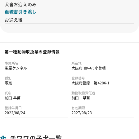
犬舎お迎えのみ
血統書引き渡し
お迎え後
第一種動物取扱業の登録情報
事業所名
所在地
柴屋ケンネル
大阪府 豊中市小曽根
種別
登録番号
販売
大阪府登録 第4286-1
氏名
動物取扱責任者
前田 早苗
前田 早苗
登録年月日
有効期限
2022/08/24
2027/08/23
チワワの子犬一覧