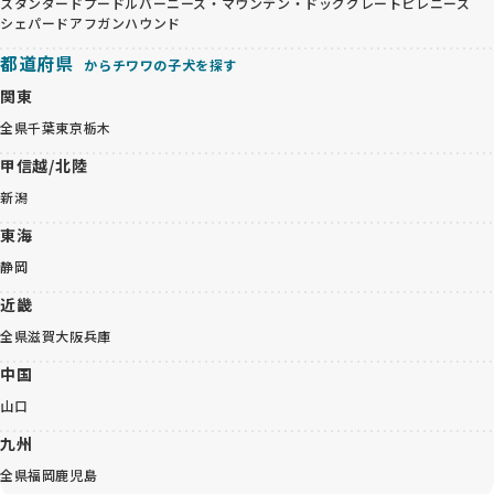
スタンダードプードル
バーニーズ・マウンテン・ドッグ
グレートピレニーズ
シェパード
アフガンハウンド
都道府県
からチワワの子犬を探す
関東
全県
千葉
東京
栃木
甲信越/北陸
新潟
東海
静岡
近畿
全県
滋賀
大阪
兵庫
中国
山口
九州
全県
福岡
鹿児島