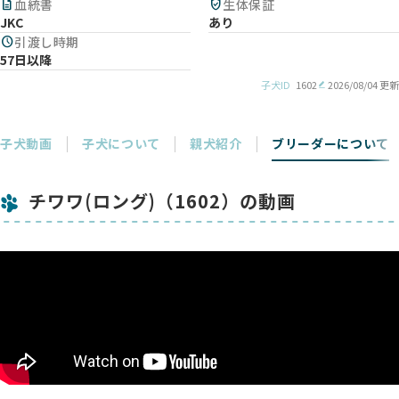
description
血統書
verified_user
生体保証
JKC
あり
schedule
引渡し時期
57日以降
子犬ID
1602
2026/08/04 更新
子犬動画
子犬について
親犬紹介
ブリーダーについて
チワワ(ロング)（1602）の動画