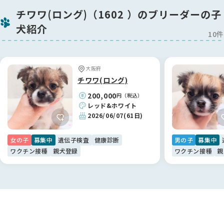
チワワ(ロング)（1602 ）のブリーダーの子
犬紹介
10件
大阪府
チワワ(ロング)
200,000
円（税込）
レッド&ホワイト
2026/06/07
(61日)
女の子
募集中
遺伝子検査
健康診断
男の子
募集中
ワクチン接種
親犬登録
ワクチン接種
親