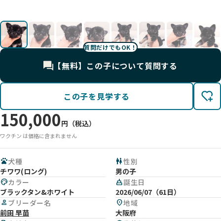
影
影
影
影
2
2
2
2
影
影
影
影
影
影
影
影
影
影
影
影
質問だけでもOK！
【無料】この子について質問する
この子を見学する
150,000
円（税込）
ワクチン は価格に含まれません
pets
犬種
wc
性別
チワワ(ロング)
男の子
palette
カラー
cake
誕生日
ブラックタン&ホワイト
2026/06/07（61日）
person
ブリーダー名
location_on
地域
前田 早苗
大阪府