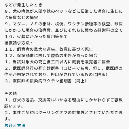
などが発生したとき
８、犬の病気が人間や他のペットなどに伝染した場合に生じた
治療費などの損害
９、マダニ、ノミの駆除、検便、ワクチン接種等の検査、獣医
にかかった場合の治療費、並びにそれらに関わる慰謝料の全て
１０、火葬にかかった費用等全て
補償請求方法・
１１、飼育者の重大な過失、故意に基づく死亡
１２、保証請求に際して虚偽の申告があった場合
１、当該対象犬の死亡後三日以内に概要を販売者に報告
２、獣医師発行の死亡診断書（コピーでも可、但し、獣医師の
住所が明記されており、押印がされているものに限る）
３、獣医師の伝染病ワクチン証明書（同上）
その他
１、仔犬の返品、交換等はいかなる理由にもかかわらずご容赦
願います。
２、本件ご契約はクーリングオフの対象外とさせていただきま
す。
お迎え方法