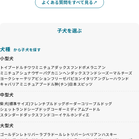
よくある質問をすべて見る
子犬を選ぶ
犬種
から子犬を探す
小型犬
トイプードル
チワワ
ミニチュアダックスフンド
ポメラニアン
ミニチュアシュナウザー
パグ
カニンヘンダックスフンド
シーズー
マルチーズ
ヨークシャーテリア
ビションフリーゼ
パピヨン
イタリアングレーハウンド
キャバリア
ミニチュアプードル
狆(チン)
日本スピッツ
中型犬
柴犬(標準サイズ)
フレンチブルドッグ
ボーダーコリー
ブルドッグ
シェットランドシープドッグ
コーギー
ミディアムプードル
スタンダードダックスフンド
コーイケルホンディエ
大型犬
ゴールデンレトリバー
ラブラドールレトリバー
シベリアンハスキー