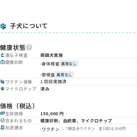
子犬について
健康状態
biotech
遺伝子検査
両親犬実施
medical_services
健康診断
身体検査
異常なし
便検査
異常なし
1 回目実施済
vaccines
ワクチン接種
memory
マイクロチップ
済み
価格（税込）
payments
生体価格
150,000 円
check_circle
含まれるもの
健康診断、血統書、マイクロチップ
receipt_long
別途請求
： 7種混合ワクチン 各1回10,000円
ワクチン