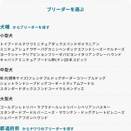
ブリーダーを選ぶ
犬種
からブリーダーを探す
小型犬
トイプードル
チワワ
ミニチュアダックスフンド
ポメラニアン
ミニチュアシュナウザー
パグ
カニンヘンダックスフンド
シーズー
マルチーズ
ヨークシャーテリア
ビションフリーゼ
パピヨン
イタリアングレーハウンド
キャバリア
ミニチュアプードル
狆(チン)
日本スピッツ
中型犬
柴犬(標準サイズ)
フレンチブルドッグ
ボーダーコリー
ブルドッグ
シェットランドシープドッグ
コーギー
ミディアムプードル
スタンダードダックスフンド
コーイケルホンディエ
大型犬
ゴールデンレトリバー
ラブラドールレトリバー
シベリアンハスキー
スタンダードプードル
バーニーズ・マウンテン・ドッグ
グレートピレニーズ
シェパード
アフガンハウンド
都道府県
からチワワのブリーダーを探す