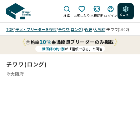
メニュー
犬種診断
検索
お気に入り
ログイン
TOP
子犬・ブリーダーを検索
チワワ(ロング)
近畿
大阪府
チワワ(1602)
10%
優良ブリーダーのみ掲載
合格率
未満
獣医師の約8割
が「信頼できる」と回答
チワワ(ロング)
大阪府
0
20
5
20
6
20
7
20
8
20
9
10
20
11
20
12
20
13
20
14
20
15
20
16
20
17
20
18
20
19
20
20
20
20
20
/
/
/
/
/
/
/
/
/
/
/
/
/
/
/
/
/
202
202
202
202
202
202
6/0
202
202
202
202
202
202
202
202
202
202
6/0
6/0
6/0
6/0
6/0
7/1
6/0
6/0
6/0
6/0
6/0
6/0
6/0
6/0
6/0
6/0
8/0
8/0
8/0
8/0
7/
7/
7/
7/
7/1
7
7/0
7/1
7/1
7/1
7/1
7/0
7/0
7/0
7/0
7/0
1 撮
1 撮
1 撮
1 撮
2
2
2
2
7 撮
撮
7 撮
2 撮
2 撮
2 撮
2 撮
7 撮
7 撮
7 撮
7 撮
7 撮