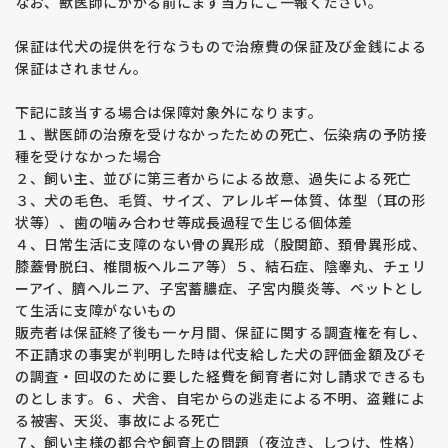
なお、獣医師にかかる前にまず当方にご一報ください。
保証は代犬の提供を行なうもので治療費の保証及び金銭による
保証はされません。
下記に該当する場合は保障対象外になります。
１、獣医師の治療を受けなかったための死亡、伝染病の予防接
種を受けなかった場合
２、飼い主、並びに第三者からによる故意、過失による死亡
３、犬の毛色、毛質、サイズ、アレルギー体質、体型（耳の形
状等）、歯の噛み合わせ等成長過程で生じる個体差
４、日常生活に支障のない骨の異形成（股関節、頚骨異形成、
膝蓋骨脱臼、椎間板ヘルニア等）５、結石症、陰睾丸、チェリ
ーアイ、臍ヘルニア、子宮蓄膿症、子宮内膜炎等、ペットとし
て生活に支障がないもの
販売者は保証終了後も一ヶ月間、保証に関する調査権を有し、
不正請求の事実が判明した時は代支給した犬の評価金額及びそ
の調査・回収のために要した経費を飼育者に対し請求できるも
のとします。６、犬舎、自宅からの逃走による不明、盗難によ
る被害、天災、事故による死亡
７、飼い主様の都合や飼育上の問題（夜泣き、しつけ、性格）