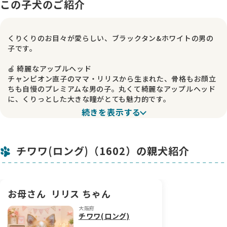
この子犬のご紹介
くりくりのお目々が愛らしい、ブラックタン&ホワイトの男の
子です。
🍎 綺麗なアップルヘッド
チャンピオン直子のママ・リリスから生まれた、骨格もお顔立
ちも自慢のプレミアムな男の子。丸くて綺麗なアップルヘッド
に、くりっとした大きな瞳がとても魅力的です。
続きを表示する
🐾 すくすく成長中
お母さんの愛情をたっぷり受けて、ムチムチと元気に育ってい
ます。お顔立ちへのこだわりはもちろん、健康面にも気を配り
チワワ(ロング)（1602）の親犬紹介
ながら、我が子のように大切に育てました。
こだわって育てたこの子との出会いを、心よりお待ちしており
ます🩵
お母さん
リリス ちゃん
大阪府
チワワ(ロング)