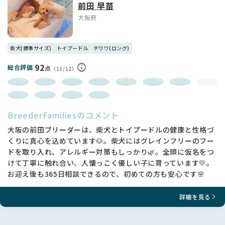
前田 早苗
大阪府
柴犬(標準サイズ)
トイプードル
チワワ(ロング)
92
総合評価
点
（11/12）
BreederFamiliesのコメント
大阪の前田ブリーダーは、柴犬とトイプードルの健康と性格づ
くりに真心を込めています🐶。柴犬にはグレインフリーのフー
ドを取り入れ、アレルギー対策もしっかり🌿。全頭に仮名をつ
けて丁寧に触れ合い、人懐っこく優しい子に育っています💛。
お迎え後も365日相談できるので、初めての方も安心です🌸
詳細を見る