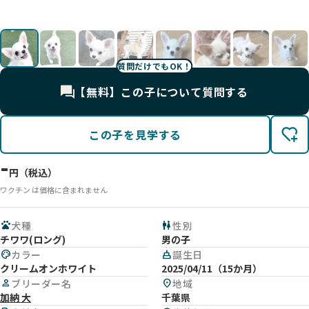
度
す。
て
姿
^)
🌼
🐻
🐶
質問だけでもOK！
【無料】この子について質問する
この子を見学する
-
円（税込）
ワクチン は価格に含まれません
pets
犬種
wc
性別
チワワ(ロング)
男の子
palette
カラー
cake
誕生日
クリームオンホワイト
2025/04/11（15か月）
person
ブリーダー名
location_on
地域
加納 大
千葉県