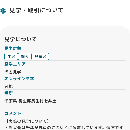
単なる仲介サイトではなく、お迎え側の不安に寄り添ってくれ
る素晴らしいプラットフォームです！利用して本当に良かった
見学・取引について
です。🐾
見学について
見学対象
子犬
親犬
兄弟犬
見学エリア
犬舎見学
オンライン見学
可能
場所
千葉県 長生郡長生村七井土
コメント
【実際の見学について】
・当犬舎は千葉県外房の海の近くに位置しています。遠方です