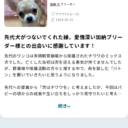
加納 大
ブリーダー
チワワ(スムース)
2026-03-25
先代犬がつないでくれた縁。愛情深い加納ブリー
ダー様との出会いに感謝しています！
先代のワンコは多頭飼育崩壊から保護されたチワワのミックス
犬でした。亡くした当初は次を迎える勇気が持てませんでした
が、葬儀場や保護活動の方々と接する中で、命を慈しむ「バト
ン」を繋いでいきたいと思うようになりました。
先代への愛着から「次はチワワを」と考えましたが、今回はパ
ピーの頃からの成長や生い立ちをしっかり見守りたいと考え、
信頼できるブリーダーさんからお迎えすることを決めました。
続き
関西圏では理想のスムースコートチワワになかなか出会えず、
関東まで視野を広げて探したところ、加納ブリーダー様の子に
直感で「この子だ！」と確信しました🐶