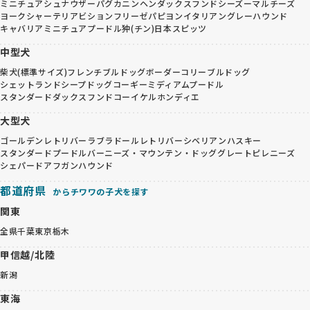
ミニチュアシュナウザー
パグ
カニンヘンダックスフンド
シーズー
マルチーズ
ヨークシャーテリア
ビションフリーゼ
パピヨン
イタリアングレーハウンド
キャバリア
ミニチュアプードル
狆(チン)
日本スピッツ
中型犬
柴犬(標準サイズ)
フレンチブルドッグ
ボーダーコリー
ブルドッグ
シェットランドシープドッグ
コーギー
ミディアムプードル
スタンダードダックスフンド
コーイケルホンディエ
大型犬
ゴールデンレトリバー
ラブラドールレトリバー
シベリアンハスキー
スタンダードプードル
バーニーズ・マウンテン・ドッグ
グレートピレニーズ
シェパード
アフガンハウンド
都道府県
からチワワの子犬を探す
関東
全県
千葉
東京
栃木
甲信越/北陸
新潟
東海