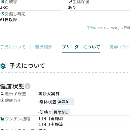
description
血統書
verified_user
生体保証
JKC
あり
schedule
引渡し時期
61日以降
子犬ID
292
2025/09/09 更新
子犬について
親犬紹介
ブリーダーについて
見学・取
子犬について
健康状態
biotech
遺伝子検査
両親犬実施
medical_services
健康診断
身体検査
異常なし
便検査
異常なし
1 回目実施済
vaccines
ワクチン接種
2 回目実施済