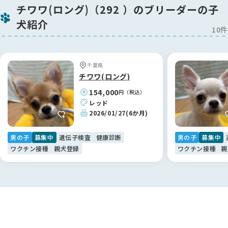
加納さんは、お迎えにあたってのルールなど、最初は「少し厳
チワワ(ロング)（292 ）のブリーダーの子
しいのかな？」と緊張しましたが、すべては子犬への深い愛情
犬紹介
ゆえ。理由を聞けば納得することばかりで、初めてのパピーを
10件
飼育する私にとって、細かく相談に乗っていただける体制は本
当に心強いです。
「甘やかしすぎだよ」と正直にアドバイスをいただける関係に
千葉県
なれたことも、加納さんの真摯なお人柄のおかげだと感謝して
チワワ(ロング)
います。✨
154,000
円（税込）
レッド
【BreederFamiliesへ】
2026/01/27
(6か月)
加納ブリーダー様との素敵なご縁を繋いでくれたのが、
BreederFamiliesでした！Instagramのリールがきっかけでし
男の子
募集中
遺伝子検査
健康診断
男の子
募集中
たが、サイトの「健全なブリーディング」への姿勢にとても安
ワクチン接種
親犬登録
ワクチン接種
親
心感を覚えました。
特に助かったのは、BreederFamiliesの方とLINEで直接繋がれ
る仕組みです😊
ブリーダーさん本人には少し聞きにくいような細かな質問も、
BreederFamiliesの方が間に入ってくださることでスムーズに
解決できました。