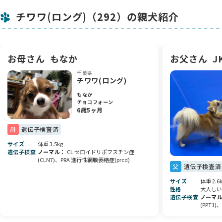
お父さんはチャンピオン、お母さんはチャンピオン直子とい
チワワ(ロング)（292）の親犬紹介
う、どちらも確かな血筋を持つ優良血統の子です。お母さんは
体格がしっかりした大きめの子なので、この男の子も将来的に
は2.6kg以上のやや大きめなサイズになるかと思います。小さ
すぎる子と比べて体も丈夫になりやすく、抱き心地も安心感が
あります🐾
お母さん
もなか
お父さん
J
千葉県
😊性格と日々の様子
チワワ(ロング)
性格はとっても穏やかで甘えん坊。人のそばが大好きで、すぐ
にしっぽを振って寄ってくるような、愛嬌たっぷりの子です。
もなか
チョコフォーン
兄弟や他の犬とも仲良く遊べるので、性格の面でもとても育て
6歳5ヶ月
やすいタイプだと思います🐕💕 これからもっと人との関わりを
覚えていく大事な時期なので、たくさん愛情を注いであげたい
母
遺伝子検査済
ですね。
サイズ
体重 3.5kg
遺伝子検査
ノーマル
CL セロイドリポフスチン症
🏠ご家族に迎えてくださる方へ
(CLN7)、PRA 進行性網膜萎縮症(prcd)
父
遺伝子検査済
健康面や日々のケアにはしっかり気を配って育てていますの
で、安心してお迎えいただけます。この子が新しいご家族のも
サイズ
体重 2.6
とで、たくさんの笑顔と幸せを運んでくれますようにと願って
性格
大人しい
遺伝子検査
ノーマ
います🌸
(PPT1
ご質問や気になる点がありましたら、いつでもお気軽にご連絡