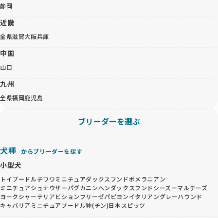
静岡
近畿
全県
滋賀
大阪
兵庫
中国
山口
九州
全県
福岡
鹿児島
ブリーダーを選ぶ
犬種
からブリーダーを探す
小型犬
トイプードル
チワワ
ミニチュアダックスフンド
ポメラニアン
ミニチュアシュナウザー
パグ
カニンヘンダックスフンド
シーズー
マルチーズ
ヨークシャーテリア
ビションフリーゼ
パピヨン
イタリアングレーハウンド
キャバリア
ミニチュアプードル
狆(チン)
日本スピッツ