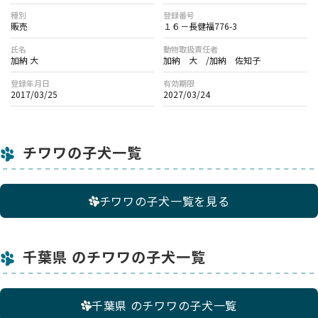
・オンライン見学では30分～1時間程度、子犬や親犬、兄弟
種別
登録番号
犬、犬舎の様子をお伝えします。
販売
１６－長健福776-3
・実施には事前の確認事項への回答が必要です。内容によって
氏名
動物取扱責任者
はお断りする場合もございます。
加納 大
加納 大 /加納 佐知子
登録年月日
有効期限
【オンライン見学時の注意事項】
2017/03/25
2027/03/24
・オンライン見学後、予約を希望される場合は、 現物に違いが
あった場合のキャンセルやクレームは受け付けられません。
・詳しい手順はお問い合わせいただいた後にご案内します。
チワワの子犬一覧
チワワの子犬一覧を見る
千葉県 のチワワの子犬一覧
千葉県 のチワワの子犬一覧