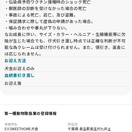
・伝染病予防ワクチン接種時のショック死亡
ない場合は予約とみなしません。
・獣医師の診断を受けなかった場合の死亡
・見学日時の変更を希望された場合、後からの申し込みと同様
・事故による死亡、逃亡、及び盗難。
の対応となります。
・保証請求に際して虚偽の申請があった場合。
・噛み合わせや睾丸が下りない。
【その他注意事項】
なお成長に伴い、サイズ・カラー・ヘルニア・生殖機能等に欠
・アパートや共同住宅にお住まいの場合、 動物飼育可能な証明
陥が生じた場合でも、仔犬引き渡し時点では正確な判断が不可
書 をご提示いただきます。ご提示がない場合は譲渡をお断りし
能な為クレームは受け付けられません。また、値引き、返金に
ます。
は応じられません。
・65歳以上の方やお一人暮らしの方は、将来の引受けが可能な
お迎え方法
方と同席いただき、承諾書に署名いただきます。（同居の親
犬舎お迎えのみ
族）
血統書引き渡し
・同業者の方は犬舎名を事前にご連絡ください。一度は犬舎に
お迎え後
お越しいただき、現物確認が必須です。これが難しい場合、譲
渡をお断りする場合があります。
【オンライン見学について】
・遠方の方を対象に、LINEを使用したオンライン見学を実施し
第一種動物取扱業の登録情報
ています。通常は関東地方（千葉県、東京都、神奈川県、埼玉
県、茨城県）の方は対象外となります。オンライン見学よりも
事業所名
所在地
実際にお越しいただくことを推奨しています。
S.Y.SWEETHOME犬舎
千葉県 長生郡長生村七井土