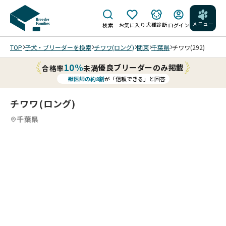
メニュー
犬種診断
検索
お気に入り
ログイン
TOP
子犬・ブリーダーを検索
チワワ(ロング)
関東
千葉県
チワワ(292)
10%
優良ブリーダーのみ掲載
合格率
未満
獣医師の約8割
が「信頼できる」と回答
チワワ(ロング)
千葉県
2
12
5
12
6
12
7
12
8
12
9
10
12
11
12
12
12
12
12
/
/
/
/
/
/
/
/
/
202
202
生
マ
5/0
5/0
後
庭
マ
8/2
8/2
142
を
の
生後
5 撮
5 撮
日
走
庭
顔
136
202
影
影
。
り
で
を
日。
5/0
オ
見
現
回
上
見
可愛
8/2
モ
上
在2
っ
を
上
い男
5 撮
チ
げ
キ
て
見
げ
の子
影
ャ
た
ロ
い
上
て
です
横
遊
感
丁
ま
げ
横
(^｡
顔
び
じ