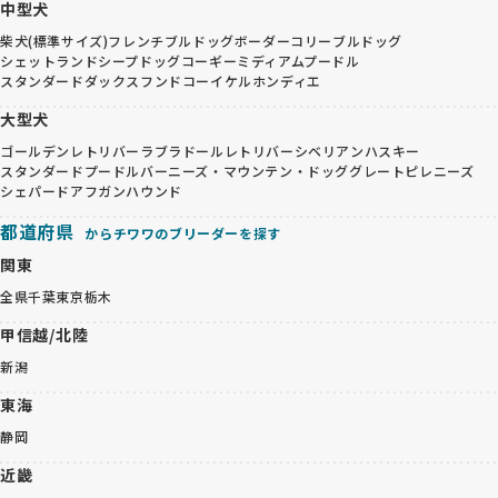
中型犬
柴犬(標準サイズ)
フレンチブルドッグ
ボーダーコリー
ブルドッグ
シェットランドシープドッグ
コーギー
ミディアムプードル
スタンダードダックスフンド
コーイケルホンディエ
大型犬
ゴールデンレトリバー
ラブラドールレトリバー
シベリアンハスキー
スタンダードプードル
バーニーズ・マウンテン・ドッグ
グレートピレニーズ
シェパード
アフガンハウンド
都道府県
からチワワのブリーダーを探す
関東
全県
千葉
東京
栃木
甲信越/北陸
新潟
東海
静岡
近畿