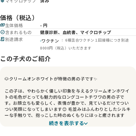
memory
マイクロチップ
済み
価格（税込）
payments
生体価格
- 円
check_circle
含まれるもの
健康診断、血統書、マイクロチップ
receipt_long
別途請求
： 6種混合ワクチン１回接種につき別途
ワクチン
8000円（税込）いただきます
この子犬のご紹介
🐶クリームオンホワイトが特徴の男の子です✨
この子は、やわらかく優しい印象を与えるクリームオンホワイ
トの毛色がとっても魅力的なロングコートチワワの男の子で
す。お顔立ちも愛らしく、表情が豊かで、見ているだけでつい
つい笑顔になってしまいます😊 毛並みはふんわりとしたシルキ
ーな手触りで、抱っこした時のぬくもりにほっと癒されます
よ。
続きを表示する
🌟しっかりした血統です