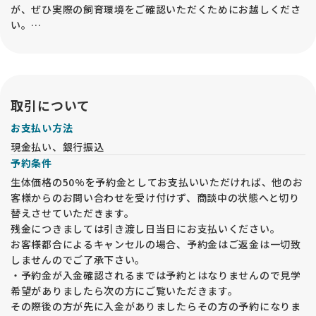
が、ぜひ実際の飼育環境をご確認いただくためにお越しくださ
い。
・見学は 子犬飼育部屋 にて行います。母犬や兄弟犬を必ずご覧
いただき、祖父母犬もご確認いただくことで、子犬の将来の姿
を想像しやすくなります。
・父犬については外交配が中心のため、写真や血統書の写しを
ご覧いただけます。
取引について
お支払い方法
【見学予約の手続き】
現金払い、銀行振込
・見学は申込順に整理して対応いたします。日時未定の方は優
予約条件
先されませんので、必ず日時を指定してください。後から日時
を指定された方が優先される場合があります。
生体価格の50%を予約金としてお支払いいただければ、他のお
・見学日時の最終受付は 15時 です。
客様からのお問い合わせを受け付けず、商談中の状態へと切り
・見学の際は 人数や来舎方法 を事前に確認し、確定された方
替えさせていただきます。
にのみ住所の近隣案内をお伝えします。
残金につきましては引き渡し日当日にお支払いください。
・ナビに当犬舎の住所が出ないため、指定の近隣住所でご案内
お客様都合によるキャンセルの場合、予約金はご返金は一切致
します。
しませんのでご了承下さい。
・駐車場は1台分のみです。周辺に有料駐車場はありませんの
・予約金が入金確認されるまでは予約とはなりませんので見学
でご注意ください。
希望がありましたら次の方にご覧いただきます。
【健康管理と感染症対策】
その際後の方が先に入金がありましたらその方の予約になりま