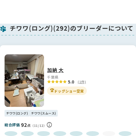
くださいね！
チワワ(ロング)(292)のブリーダーについて
加納 大
千葉県
5.0
(1件)
🏆
ドッグショー受賞
チワワ(ロング)
チワワ(スムース)
92
総合評価
点
（11/12）