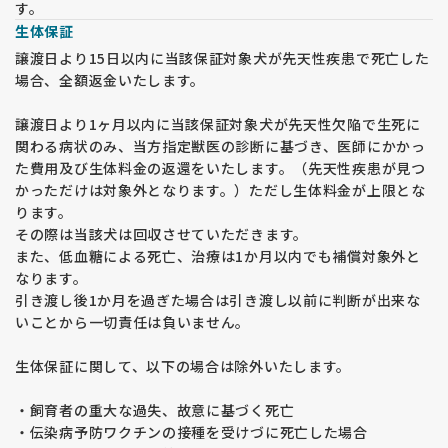
・コロナウイルス感染症が5類に分類された後も、マスク着用
す。
をお願いしています。マスク未着用の場合、見学をお断りいた
生体保証
します。
譲渡日より15日以内に当該保証対象犬が先天性疾患で死亡した
・玄関で体温測定を行います。体温が37度以上の場合や咳など
場合、全額返金いたします。
の症状がある場合、見学をお断りすることがあります。
・見学当日および1週間以内に発熱や風邪症状がある場合は、
譲渡日より1ヶ月以内に当該保証対象犬が先天性欠陥で生死に
事前に見学の変更をご連絡ください。
関わる病状のみ、当方指定獣医の診断に基づき、医師にかかっ
た費用及び生体料金の返還をいたします。（先天性疾患が見つ
【見学の注意点】
かっただけは対象外となります。）ただし生体料金が上限とな
・購入を前提とした方のみ見学を受け付けています。 子犬を抱
ります。
きたい、見たいだけの方はご遠慮ください。
その際は当該犬は回収させていただきます。
・見学希望の子犬の兄弟犬はご希望に応じてご覧いただけます
また、低血糖による死亡、治療は1か月以内でも補償対象外と
が、他に生まれている子犬を見たいというご要望にはお応えで
なります。
きません。その場合、一度キャンセルし、改めて見学の申し込
引き渡し後1か月を過ぎた場合は引き渡し以前に判断が出来な
みをお願いします。
いことから一切責任は負いません。
・ドッグショーや外掛けの予定により、見学時間の変更やお断
りをする場合がございます。
生体保証に関して、以下の場合は除外いたします。
【予約に関するルール】
・飼育者の重大な過失、故意に基づく死亡
・見学申込順ではなく、 予約金の半額の入金順 で正式な予約
・伝染病予防ワクチンの接種を受けづに死亡した場合
となります。見学時に予約希望をお伝えいただいても、入金が