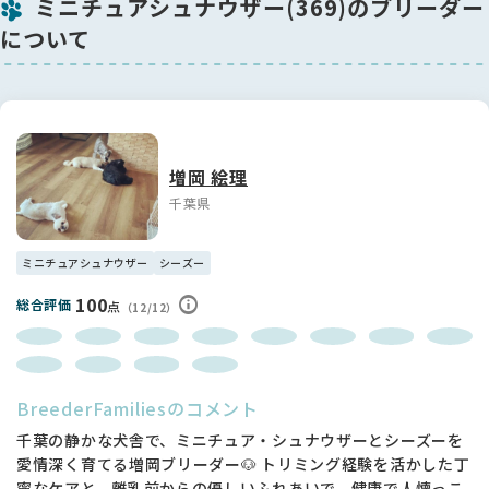
ミニチュアシュナウザー(369)のブリーダー
🏥 【健康状態と今後の予定】
について
生後8週頃に以下の処置を予定しています：
✔ ファーストワクチン接種
✔ マイクロチップ挿入
✔ 健康診断
現在のところ、健康面で気になる点は一切ありません。
増岡 絵理
みんな元気に成長中で、やや「大きめちゃん」です。
小柄なサイズに強くこだわりがある方にはご希望に沿えない場
千葉県
合がございますので、ご了承ください。
💤 【母犬について】
ミニチュアシュナウザー
シーズー
100
総合評価
点
ママ犬はとても甘えん坊で、
（12/12）
普段は人間の布団にもぐり込んで枕を一緒に使って眠るような
家族思いの性格です💗
そんなママが一生懸命に育ててくれた青リボンくん。
BreederFamiliesのコメント
次は、その愛情をしっかり受け継いでくれる温かいご家庭との
出会いを願っています🍀
千葉の静かな犬舎で、ミニチュア・シュナウザーとシーズーを
愛情深く育てる増岡ブリーダー🐶 トリミング経験を活かした丁
🏡 【見学についてのご案内】
寧なケアと、離乳前からの優しいふれあいで、健康で人懐っこ