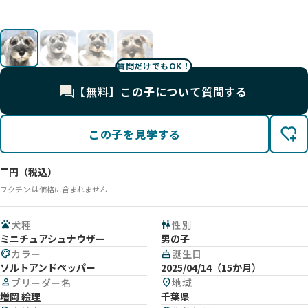
質問だけでもOK！
【無料】この子について質問する
この子を見学する
-
円（税込）
ワクチン は価格に含まれません
pets
犬種
wc
性別
ミニチュアシュナウザー
男の子
palette
カラー
cake
誕生日
ソルトアンドペッパー
2025/04/14（15か月）
person
ブリーダー名
location_on
地域
増岡 絵理
千葉県