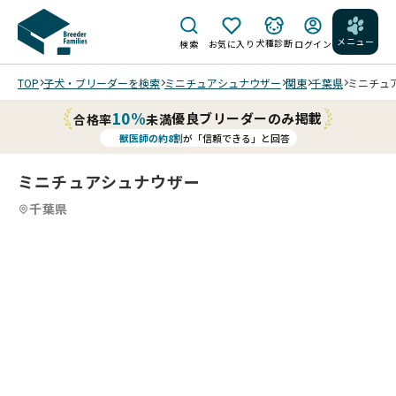
メニュー
犬種診断
検索
お気に入り
ログイン
TOP
子犬・ブリーダーを検索
ミニチュアシュナウザー
関東
千葉県
ミニチュア
10%
優良ブリーダーのみ掲載
合格率
未満
獣医師の約8割
が「信頼できる」と回答
ミニチュアシュナウザー
千葉県
4
4
4
4
/
/