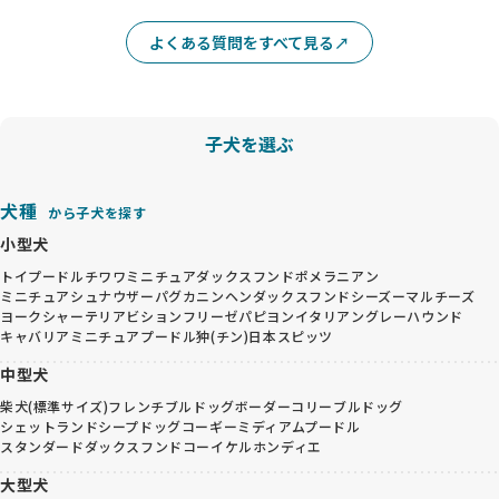
よくある質問をすべて見る
子犬を選ぶ
犬種
から子犬を探す
小型犬
トイプードル
チワワ
ミニチュアダックスフンド
ポメラニアン
ミニチュアシュナウザー
パグ
カニンヘンダックスフンド
シーズー
マルチーズ
ヨークシャーテリア
ビションフリーゼ
パピヨン
イタリアングレーハウンド
キャバリア
ミニチュアプードル
狆(チン)
日本スピッツ
中型犬
柴犬(標準サイズ)
フレンチブルドッグ
ボーダーコリー
ブルドッグ
シェットランドシープドッグ
コーギー
ミディアムプードル
スタンダードダックスフンド
コーイケルホンディエ
大型犬