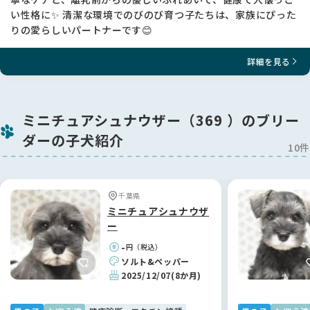
い性格に✨ 清潔な環境でのびのび育つ子たちは、家族にぴった
🔸 感染症予防のため、見学前後にペットショップ等へは立ち寄
りの愛らしいパートナーです😊
らずにお越しください。
🔸 先住ペットを連れての見学はご遠慮ください。
詳細を見る
🔸 ご見学は、ご家族全員の同意のもとで、実際に飼育される
方・決定権をお持ちの方がご連絡・ご来訪ください。
🔸 本気でご検討されている方のみのご見学とさせていただきま
す。
ミニチュアシュナウザー（369 ）のブリー
📱 オンライン見学（ビデオ通話）も可能です！
ダーの子犬紹介
10件
遠方の方やお時間の限られている方も、お気軽にお問い合わせ
ください。
🛡 【病気・ケガの保証について】
千葉県
ミニチュアシュナウザ
お引き渡し日から1ヶ月間の補償保険を、当方の負担でお付け
ー
いたします。
-
円（税込）
2ヶ月目以降の加入もお引き渡し時にお手続きいただけます
ソルト&ペッパー
が、加入は任意ですのでご安心ください。
2025/12/07
(8か月)
※この保険は、「みんなのブリーダー」様が提供しているアニ
コム社のものとは異なります。