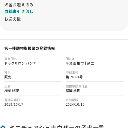
犬舎お迎えのみ
血統書引き渡し
お迎え後
第一種動物取扱業の登録情報
事業所名
所在地
ドッグサロン パンナ
千葉県 柏市十余二
種別
登録番号
販売
第19-1-4号
氏名
動物取扱責任者
増岡 絵理
増岡 絵理
登録年月日
有効期限
2019/10/17
2024/10/16
ミニチュアシュナウザーの子犬一覧