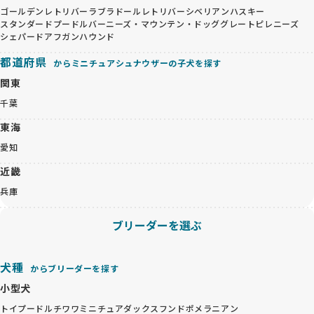
ゴールデンレトリバー
ラブラドールレトリバー
シベリアンハスキー
スタンダードプードル
バーニーズ・マウンテン・ドッグ
グレートピレニーズ
シェパード
アフガンハウンド
都道府県
からミニチュアシュナウザーの子犬を探す
関東
千葉
東海
愛知
近畿
兵庫
ブリーダーを選ぶ
犬種
からブリーダーを探す
小型犬
トイプードル
チワワ
ミニチュアダックスフンド
ポメラニアン