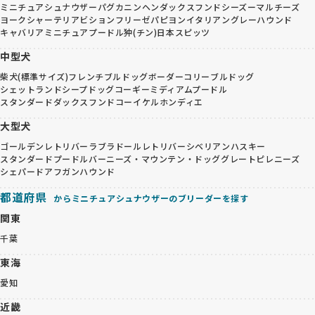
ミニチュアシュナウザー
パグ
カニンヘンダックスフンド
シーズー
マルチーズ
ヨークシャーテリア
ビションフリーゼ
パピヨン
イタリアングレーハウンド
キャバリア
ミニチュアプードル
狆(チン)
日本スピッツ
中型犬
柴犬(標準サイズ)
フレンチブルドッグ
ボーダーコリー
ブルドッグ
シェットランドシープドッグ
コーギー
ミディアムプードル
スタンダードダックスフンド
コーイケルホンディエ
大型犬
ゴールデンレトリバー
ラブラドールレトリバー
シベリアンハスキー
スタンダードプードル
バーニーズ・マウンテン・ドッグ
グレートピレニーズ
シェパード
アフガンハウンド
都道府県
からミニチュアシュナウザーのブリーダーを探す
関東
千葉
東海
愛知
近畿