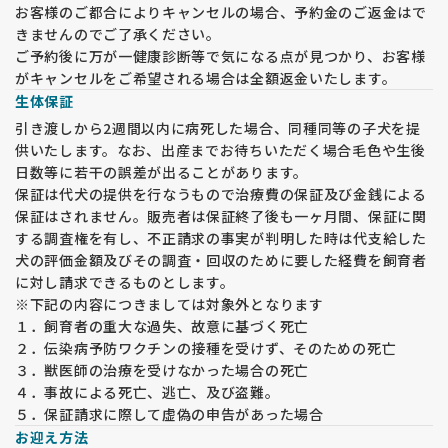
お客様のご都合によりキャンセルの場合、予約金のご返金はで
きませんのでご了承ください。
ご予約後に万が一健康診断等で気になる点が見つかり、お客様
がキャンセルをご希望される場合は全額返金いたします。
生体保証
引き渡しから2週間以内に病死した場合、同種同等の子犬を提
供いたします。なお、出産までお待ちいただく場合毛色や生後
日数等に若干の誤差が出ることがあります。
保証は代犬の提供を行なうもので治療費の保証及び金銭による
保証はされません。販売者は保証終了後も一ヶ月間、保証に関
する調査権を有し、不正請求の事実が判明した時は代支給した
犬の評価金額及びその調査・回収のために要した経費を飼育者
に対し請求できるものとします。
※下記の内容につきましては対象外となります
１．飼育者の重大な過失、故意に基づく死亡
２．伝染病予防ワクチンの接種を受けず、そのための死亡
３．獣医師の治療を受けなかった場合の死亡
４．事故による死亡、逃亡、及び盗難。
５．保証請求に際して虚偽の申告があった場合
お迎え方法