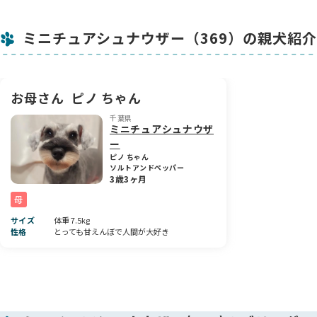
母犬：ソルト＆ペッパー
ミニチュアシュナウザー（369）の親犬紹介
たっぷりの愛情と栄養を受けてすくすく成長中！
青リボンくんは第二子として、4月14日 午前7:55 に誕生しまし
た💙
良血統ならではの整った顔立ちで、とても可愛らしい表情を見
お母さん
ピノ ちゃん
せてくれます♪
千葉県
音の出るおもちゃや、きょうだいとのひっぱりっこ遊びが大好
ミニチュアシュナウザ
き！
ー
手を差し出すとしっぽを振りながら元気に寄ってくる甘えん坊
ピノ ちゃん
さんです🐾
ソルトアンドペッパー
3歳3ヶ月
🦴 【ナチュラルテールの魅力】
母
当方では動物愛護の観点から断尾を行っておりません。
サイズ
体重 7.5kg
性格
とっても甘えんぼで人間が大好き
しっぽにはたくさんの感情が表れ、生後間もない時期からママ
のおっぱいを飲みながらもふりふりと動かしてくれます🍼
ミニチュアシュナウザーでは珍しい、自然で長いしっぽが感情
を豊かに伝えてくれる愛らしいチャームポイントです。