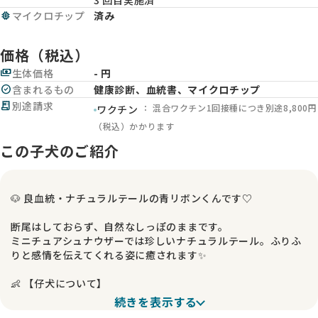
3 回目実施済
memory
マイクロチップ
済み
価格（税込）
payments
生体価格
- 円
check_circle
含まれるもの
健康診断、血統書、マイクロチップ
receipt_long
別途請求
： 混合ワクチン1回接種につき別途8,800円
ワクチン
（税込）かかります
この子犬のご紹介
🐶 良血統・ナチュラルテールの青リボンくんです♡
断尾はしておらず、自然なしっぽのままです。
ミニチュアシュナウザーでは珍しいナチュラルテール。ふりふ
りと感情を伝えてくれる姿に癒されます✨
👶 【仔犬について】
続きを表示する
父犬：ソルト＆ペッパー（他犬舎様所属）