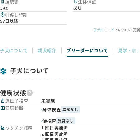
description
血統書
verified_user
生体保証
JKC
あり
schedule
引渡し時期
57日以降
子犬ID
369
2025/08/28 更新
子犬について
親犬紹介
ブリーダーについて
見学・取
子犬について
健康状態
biotech
遺伝子検査
未実施
medical_services
健康診断
身体検査
異常なし
便検査
異常なし
1 回目実施済
vaccines
ワクチン接種
2 回目実施済