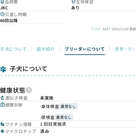
description
血統書
verified_user
生体保証
JKC
あり
schedule
引渡し時期
60日以降
子犬ID
434
2025/11/03 更新
子犬について
親犬紹介
ブリーダーについて
見学・取
子犬について
健康状態
biotech
遺伝子検査
未実施
medical_services
健康診断
身体検査
異常なし
便検査
異常なし
1 回目実施済
vaccines
ワクチン接種
memory
マイクロチップ
済み