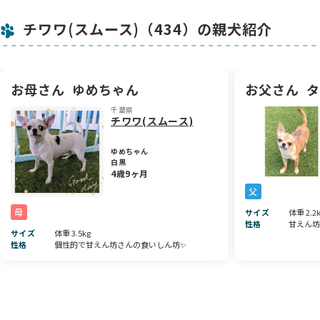
みな美形くん✨
チワワ(スムース)（434）の親犬紹介
フォーン＆ホワイトのコントラストもきれいに入っていて、お
顔周りがぱっと華やかに見えます。
そして体つきはムチムチむっちり！健康そのもののしっかりし
た体格で、抱っこしたときのフィット感はたまりません☺️
お母さん
ゆめちゃん
お父さん
タ
💖性格と様子
千葉県
チワワ(スムース)
今のところおっとりとした印象で、落ち着いた雰囲気も持ちな
がら、ちゃんと人が大好きな甘えん坊な一面もあります♪
ゆめちゃん
優しいお顔でじっと見つめてくる姿に、思わず「うちの子
白黒
に…！」と思ってしまう方も多いはず🐶✨
4歳9ヶ月
これからさらに性格もはっきりしてくる時期なので、成長を一
父
緒に楽しんでいただけるご家族に出会えると嬉しいです😊
母
サイズ
体重 2.2
性格
甘えん坊
🏡最後に
サイズ
体重 3.5kg
性格
個性的で甘えん坊さんの食いしん坊✨
見た目も性格も王子様級の可愛さを持った美形のチワワくん👑
健康的なムチムチボディと人懐っこい性格で、きっとたくさん
の幸せを運んでくれます。ぜひ一度、このプリンスに会いにい
らしてくださいね💕