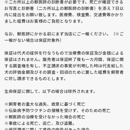
※二カ所以上の獣医師の診断書が必要です。死亡が確認できる
お写真と診断書（二カ所以上の獣医師の診断書）を添え７日以
内に提出をお願い致します。医療費、検査費、交通費等かかり
ました経費はお客様のご負担となります。
なお、獣医師にかかる前にまず当店にご一報ください。（※ご
一報がない場合は保証対象外）
保証は代犬の提供を行なうもので治療費の保証及び金銭による
保証はされません。販売者は保証終了後も一カ月間、保証に関
する調査権を有し、不正請求の事実が判明した時は代支給した
犬の評価金額及びその調査・回収のために要した経費を飼育者
に対し請求できるものとします。
生命保証に関して、以下の場合は除外されます。
※飼育者の重大な過失、故意に基づく死亡
※伝染病予防ワクチンの接種を受けず、そのための死亡
※獣医師の治療を受けなかった場合の死亡
※事故による死亡、逃亡、及び盗難。
※保証請求に際して虚偽の申告があった場合