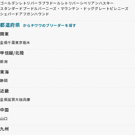
ゴールデンレトリバー
ラブラドールレトリバー
シベリアンハスキー
スタンダードプードル
バーニーズ・マウンテン・ドッグ
グレートピレニーズ
シェパード
アフガンハウンド
都道府県
からチワワのブリーダーを探す
関東
全県
千葉
東京
栃木
甲信越/北陸
新潟
東海
静岡
近畿
全県
滋賀
大阪
兵庫
中国
山口
九州