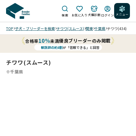
メニュー
犬種診断
検索
お気に入り
ログイン
TOP
子犬・ブリーダーを検索
チワワ(スムース)
関東
千葉県
チワワ(434)
10%
優良ブリーダーのみ掲載
合格率
未満
獣医師の約8割
が「信頼できる」と回答
チワワ(スムース)
千葉県
1
11
5
11
6
11
7
11
8
11
9
10
11
11
11
11
11
/
/
/
/
/
/
/
/
202
5/1
0/0
6 撮
僕と
僕と
影
目が
目が
は
合っ
合っ
じ
たね
たね
め
♡甘
202
202
202
♡甘
202
ま
えん
5/0
5/0
5/0
えん
5/0
ち
上手
8/2
8/2
8/2
上手
8/2
て
なん
7 撮
7 撮
7 撮
なん
0 撮