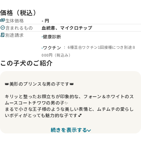
価格（税込）
payments
生体価格
- 円
check_circle
含まれるもの
血統書、マイクロチップ
receipt_long
別途請求
健康診断
： 6種混合ワクチン1回接種につき別途８
ワクチン
000円（税込み）
この子犬のご紹介
👑美形のプリンスな男の子です👑
キリッと整ったお顔立ちが印象的な、フォーン＆ホワイトのス
ムースコートチワワの男の子✨
まるで小さな王子様のような美しい表情と、ムチムチの愛らし
いボディがとっても魅力的な子です💕
🐾見た目の魅力
続きを表示する
この子は、お顔のバランスがとても良く、将来がとっても楽し