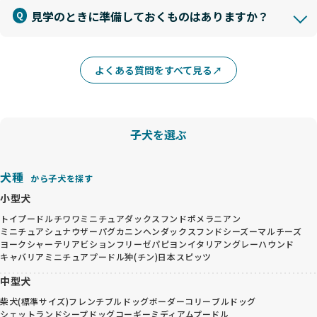
見学のときに準備しておくものはありますか？
よくある質問をすべて見る
子犬を選ぶ
犬種
から子犬を探す
小型犬
トイプードル
チワワ
ミニチュアダックスフンド
ポメラニアン
ミニチュアシュナウザー
パグ
カニンヘンダックスフンド
シーズー
マルチーズ
ヨークシャーテリア
ビションフリーゼ
パピヨン
イタリアングレーハウンド
キャバリア
ミニチュアプードル
狆(チン)
日本スピッツ
中型犬
柴犬(標準サイズ)
フレンチブルドッグ
ボーダーコリー
ブルドッグ
シェットランドシープドッグ
コーギー
ミディアムプードル