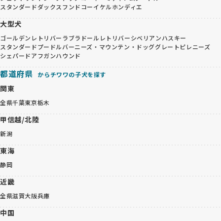
スタンダードダックスフンド
コーイケルホンディエ
大型犬
ゴールデンレトリバー
ラブラドールレトリバー
シベリアンハスキー
スタンダードプードル
バーニーズ・マウンテン・ドッグ
グレートピレニーズ
シェパード
アフガンハウンド
都道府県
からチワワの子犬を探す
関東
全県
千葉
東京
栃木
甲信越/北陸
新潟
東海
静岡
近畿
全県
滋賀
大阪
兵庫
中国