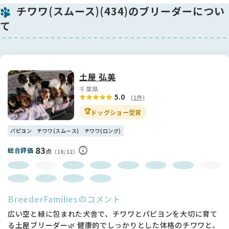
チワワ(スムース)(434)のブリーダーについ
て
土屋 弘美
千葉県
5.0
(1件)
🏆
ドッグショー受賞
パピヨン
チワワ(スムース)
チワワ(ロング)
83
総合評価
点
（10/12）
BreederFamiliesのコメント
広い空と緑に包まれた犬舎で、チワワとパピヨンを大切に育て
る土屋ブリーダー🌿 健康的でしっかりとした体格のチワワと、