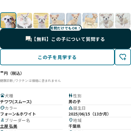
。
だ♡
影
影
影
だ♡
影
質問だけでもOK！
【無料】この子について質問する
この子を見学する
-
円（税込）
健康診断 / ワクチン は価格に含まれません
pets
犬種
wc
性別
チワワ(スムース)
男の子
palette
カラー
cake
誕生日
フォーン&ホワイト
2025/06/15（13か月）
person
ブリーダー名
location_on
地域
土屋 弘美
千葉県