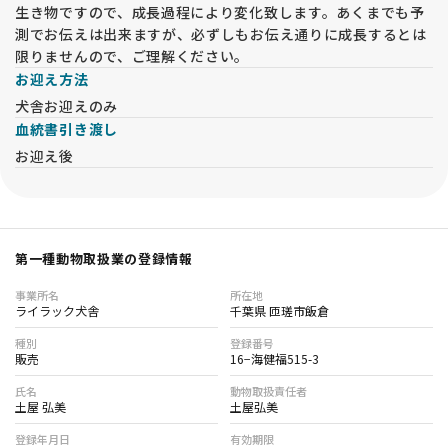
生き物ですので、成長過程により変化致します。あくまでも予
測でお伝えは出来ますが、必ずしもお伝え通りに成長するとは
限りませんので、ご理解ください。
お迎え方法
犬舎お迎えのみ
血統書引き渡し
お迎え後
第一種動物取扱業の登録情報
事業所名
所在地
ライラック犬舎
千葉県 匝瑳市飯倉
種別
登録番号
販売
16−海健福515-3
氏名
動物取扱責任者
土屋 弘美
土屋弘美
登録年月日
有効期限