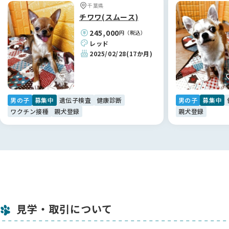
話の仕方や生活の様子まで詳しくお話しいただけました。お引
千葉県
き渡しのときには「申し訳ない」というくらい、本当に大切に
チワワ(スムース)
育ててこられたんだなと感じました ✨
245,000
円（税込）
レッド
お迎えした子はとっても活発で、ケージから出たくてしょうが
2025/02/28
(17か月)
ないみたいです。食事もしっかり食べてくれて、元気に過ごし
ています 💕
【BreederFamiliesへ】
男の子
募集中
遺伝子検査
健康診断
男の子
募集中
正直、最初はブリーダーさんを探すのにとても迷いました。大
ワクチン接種
親犬登録
親犬登録
手のサイトだとブリーダーさんがたくさん出てきて、口コミも
あるけれどピンとこなくて、どこで選べばいいのかわからない
状態でした。
そんなとき「他にいいサイトはないかな」と探していて出会っ
たのがBreederFamiliesさんでした。サイトの内容をじっくり
読んでいくと、ブリーダーさんをしっかりチェックしているの
が伝わってきて、チェックリストのような情報もとても参考に
なりました。
見学・取引について
「ここなら信頼できるブリーダーさんに出会える」と思えたの
が決め手です。