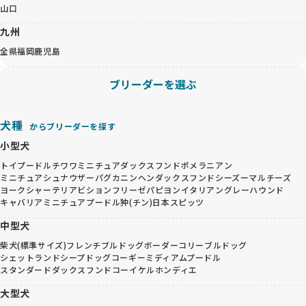
山口
九州
全県
福岡
鹿児島
ブリーダーを選ぶ
犬種
からブリーダーを探す
小型犬
トイプードル
チワワ
ミニチュアダックスフンド
ポメラニアン
ミニチュアシュナウザー
パグ
カニンヘンダックスフンド
シーズー
マルチーズ
ヨークシャーテリア
ビションフリーゼ
パピヨン
イタリアングレーハウンド
キャバリア
ミニチュアプードル
狆(チン)
日本スピッツ
中型犬
柴犬(標準サイズ)
フレンチブルドッグ
ボーダーコリー
ブルドッグ
シェットランドシープドッグ
コーギー
ミディアムプードル
スタンダードダックスフンド
コーイケルホンディエ
大型犬