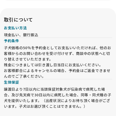
も、動物愛護法により、必ずお迎え前には「現物確認・対面説
明」をブリーダー等の第一種動物取扱業者の事業所内で行うこ
とが必要です。予めご了承ください。
取引について
お支払い方法
現金払い、銀行振込
予約条件
子犬価格の50％を予約金としてお支払いいただければ、他のお
客様からのお問い合わせを受け付けせず、商談中の状態へと切
り替えさせていただきます。
残金につきましては引き渡し日当日にお支払いください。
お客様都合によるキャンセルの場合、予約金はご返金できませ
んのでご了承ください。
生体保証
譲渡日より7日以内に当該保証対象犬が伝染病で病死した場
合、及び先天病で30日以内に病死した場合、同等・同犬種の子
犬を提供いたします。（出産状況によりお待ち頂く場合がござ
います。子犬はお選び頂くことはできません。）