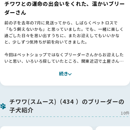
チワワとの運命の出会いをくれた、温かいブリー
ダーさん
前の子を去年の7月に見送ってから、しばらくペットロスで
「もう飼えないかも」と思っていました。でも、一緒に楽しく
過ごした日々を思い出すうちに、またお迎えしてもいいかな
と、少しずつ気持ちが前を向いてきました。
今回はペットショップではなくブリーダーさんからお迎えした
いと思い、いろいろ探していたところ、関東近辺で土屋さんを
見つけました。プロフィールから誠実さが伝わってきて、犬た
続き
ちを家族のように大切に育てていらっしゃるこだわりも書かれ
ていて、「この方なら」と思い見学をお願いしました 🐶
実際にお伺いするのは、ブリーダーさんのところに行くのは初
めてだったので少し緊張していたのですが、土屋さんはすごく
チワワ(スムース)（434 ）のブリーダーの
気さくに対応してくださいました。お目当ての子だけでなく、
子犬紹介
お母さん犬や兄弟犬も連れてきてくださって、一頭一頭の性格
10件
の違いまで丁寧に教えてくださったんです。
他に気になっていた子のことも全部説明してくださって、お世