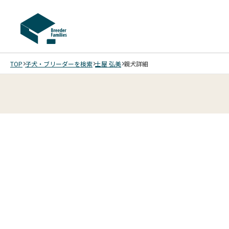
TOP
子犬・ブリーダーを検索
土屋 弘美
親犬詳細
4
4
4
4
/
/