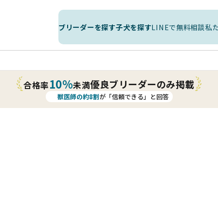
ブリーダーを探す
子犬を探す
LINEで無料相談
私
10%
優良ブリーダーのみ掲載
合格率
未満
獣医師の約8割
が「信頼できる」と回答