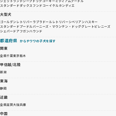
シェットランドシープドッグ
コーギー
ミディアムプードル
スタンダードダックスフンド
コーイケルホンディエ
大型犬
ゴールデンレトリバー
ラブラドールレトリバー
シベリアンハスキー
スタンダードプードル
バーニーズ・マウンテン・ドッグ
グレートピレニーズ
シェパード
アフガンハウンド
都道府県
からチワワの子犬を探す
関東
全県
千葉
東京
栃木
甲信越/北陸
新潟
東海
静岡
近畿
全県
滋賀
大阪
兵庫
中国