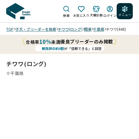
メニュー
犬種診断
検索
お気に入り
ログイン
TOP
子犬・ブリーダーを検索
チワワ(ロング)
関東
千葉県
チワワ(448)
10%
優良ブリーダーのみ掲載
合格率
未満
獣医師の約8割
が「信頼できる」と回答
チワワ(ロング)
千葉県
4
4
4
4
/
/