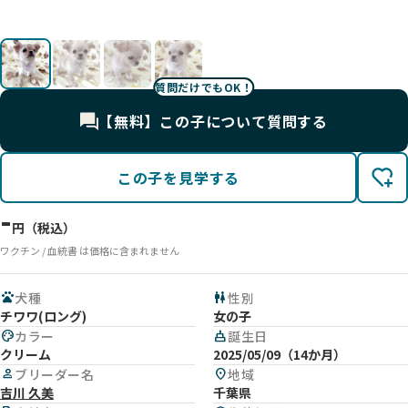
質問だけでもOK！
【無料】この子について質問する
この子を見学する
-
円（税込）
ワクチン / 血統書 は価格に含まれません
pets
犬種
wc
性別
チワワ(ロング)
女の子
palette
カラー
cake
誕生日
クリーム
2025/05/09（14か月）
person
ブリーダー名
location_on
地域
吉川 久美
千葉県