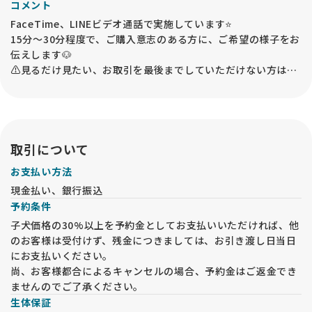
コメント
FaceTime、LINEビデオ通話で実施しています⭐️
15分～30分程度で、ご購入意志のある方に、ご希望の様子をお
伝えします🐶
⚠️見るだけ見たい、お取引を最後までしていただけない方はお
断りさせていただきます。
オンライン見学の詳しい方法はお問い合わせ後にお伝えします
ので、オンライン見学をご希望の場合はご連絡ください。
なお、オンライン見学の実施後でも、必ずお迎えの前には事業
所内での「現物確認・対面説明」が必要となるので、予めご承
取引について
知おきください。
お支払い方法
現金払い、銀行振込
予約条件
子犬価格の30%以上を予約金としてお支払いいただければ、他
のお客様は受付けず、残金につきましては、お引き渡し日当日
にお支払いください。
尚、お客様都合によるキャンセルの場合、予約金はご返金でき
ませんのでご了承ください。
生体保証