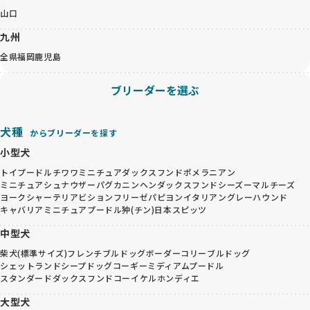
山口
九州
全県
福岡
鹿児島
ブリーダーを選ぶ
犬種
からブリーダーを探す
小型犬
トイプードル
チワワ
ミニチュアダックスフンド
ポメラニアン
ミニチュアシュナウザー
パグ
カニンヘンダックスフンド
シーズー
マルチーズ
ヨークシャーテリア
ビションフリーゼ
パピヨン
イタリアングレーハウンド
キャバリア
ミニチュアプードル
狆(チン)
日本スピッツ
中型犬
柴犬(標準サイズ)
フレンチブルドッグ
ボーダーコリー
ブルドッグ
シェットランドシープドッグ
コーギー
ミディアムプードル
スタンダードダックスフンド
コーイケルホンディエ
大型犬