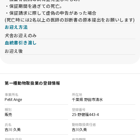
・保証期間を過ぎての死亡。
・保証請求に際して虚偽の申告があった場合
(死亡時には2名以上の医師の診断書の原本提出をお願いします)
お迎え方法
犬舎お迎えのみ
血統書引き渡し
お迎え後
第一種動物取扱業の登録情報
事業所名
所在地
Petit Ange
千葉県 野田市清水
種別
登録番号
販売
25-野健福443-4
氏名
動物取扱責任者
吉川 久美
吉川久美
登録年月日
有効期限