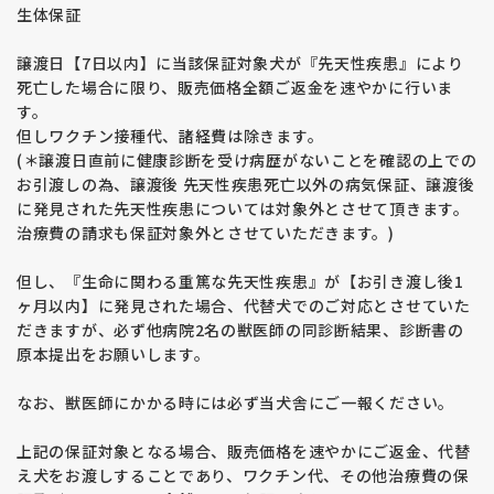
生体保証
譲渡日【7日以内】に当該保証対象犬が『先天性疾患』により
死亡した場合に限り、販売価格全額ご返金を速やかに行いま
す。
但しワクチン接種代、諸経費は除きます。
(＊譲渡日直前に健康診断を受け病歴がないことを確認の上での
お引渡しの為、譲渡後 先天性疾患死亡以外の病気保証、譲渡後
に発見された先天性疾患については対象外とさせて頂きます。
治療費の請求も保証対象外とさせていただきます。)
但し、『生命に関わる重篤な先天性疾患』が【お引き渡し後1
ヶ月以内】に発見された場合、代替犬でのご対応とさせていた
だきますが、必ず他病院2名の獣医師の同診断結果、診断書の
原本提出をお願いします。
なお、獣医師にかかる時には必ず当犬舎にご一報ください。
上記の保証対象となる場合、販売価格を速やかにご返金、代替
え犬をお渡しすることであり、ワクチン代、その他治療費の保