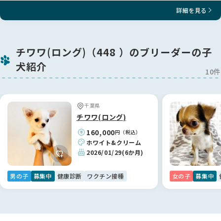
⚠️見学の際、他犬舎様、ペットショップへのお立ち寄りはご遠
詳細を見る
慮下さい。仔犬ちゃんへの感染症予防のためご協力お願いしま
す。
⚠️先住犬がいらっしゃる方は双方の感染防止の為、当犬舎内に
チワワ(ロング)（448 ）のブリーダーの子
は連れて入れませんので、ご自宅でお留守番をお願いしており
犬紹介
ます。
10件
⚠️ワンちゃんは生き物ですので完璧を求められる方はご遠慮下
さい。
千葉県
🍀🍀素敵なご縁となります様に🍀🍀
チワワ(ロング)
160,000
円（税込）
ホワイト&クリーム
2026/01/29
(6か月)
男の子
募集中
健康診断
ワクチン接種
女の子
募集中