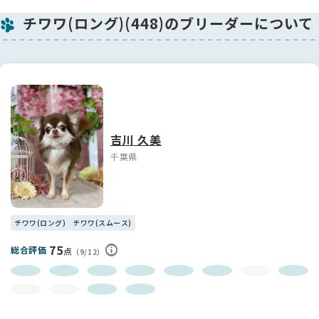
🐶健康状態:
チワワ(ロング)(448)のブリーダーについて
ご飯もしっかり食べ、健康上特に問題、
ございません。
6月29日
✅健康診断 特に問題なし
✅6種混合ワクチン済
✅マイクロチップ装着済
8月12日
✅6種混合ワクチン2回目接種済
吉川 久美
千葉県
🐶パパ→ブラックタンホワイト(空くん)
🐶ママ→パーティー(苺ちゃん)
❤️可愛い子ですので、ご見学でお写真以上に、可愛い姿をご覧
チワワ(ロング)
チワワ(スムース)
になり、ご検討下さい。チワワちゃん大好きな方、自信を持っ
75
総合評価
点
てお勧めできます❤️
（9/12）
‼️お願い‼️