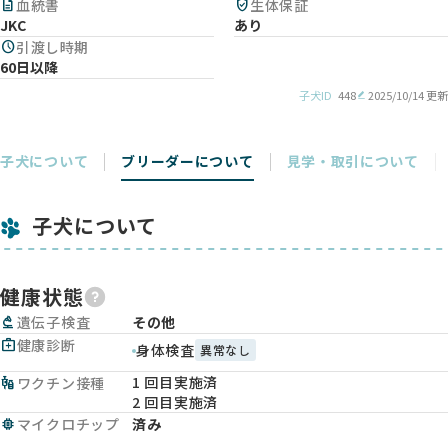
description
血統書
verified_user
生体保証
JKC
あり
schedule
引渡し時期
60日以降
子犬ID
448
2025/10/14 更新
子犬について
ブリーダーについて
見学・取引について
子犬について
健康状態
biotech
遺伝子検査
その他
medical_services
健康診断
身体検査
異常なし
1 回目実施済
vaccines
ワクチン接種
2 回目実施済
memory
マイクロチップ
済み