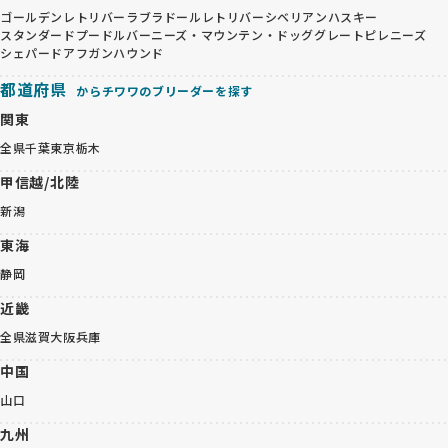
ゴールデンレトリバー
ラブラドールレトリバー
シベリアンハスキー
スタンダードプードル
バーニーズ・マウンテン・ドッグ
グレートピレニーズ
シェパード
アフガンハウンド
都道府県
からチワワのブリーダーを探す
関東
全県
千葉
東京
栃木
甲信越/北陸
新潟
東海
静岡
近畿
全県
滋賀
大阪
兵庫
中国
山口
九州