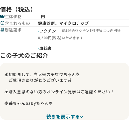
価格（税込）
payments
生体価格
- 円
check_circle
含まれるもの
健康診断、マイクロチップ
receipt_long
別途請求
： 6種混合ワクチン1回接種につき別途
ワクチン
8,500円(税込)いただきます
血統書
この子犬のご紹介
🍎初めまして、当犬舎のチワワちゃんを
ご覧頂きありがとうございます🍎
⚠️購入意思のない方のオンライン見学はご遠慮ください！
🍓苺ちゃんbabyちゃん🍓
🐶性格:
続きを表示する
温厚な性格で天真爛漫な子！