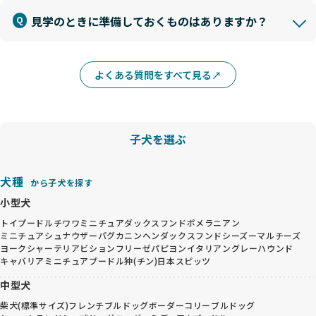
見学のときに準備しておくものはありますか？
よくある質問をすべて見る
子犬を選ぶ
犬種
から子犬を探す
小型犬
トイプードル
チワワ
ミニチュアダックスフンド
ポメラニアン
ミニチュアシュナウザー
パグ
カニンヘンダックスフンド
シーズー
マルチーズ
ヨークシャーテリア
ビションフリーゼ
パピヨン
イタリアングレーハウンド
キャバリア
ミニチュアプードル
狆(チン)
日本スピッツ
中型犬
柴犬(標準サイズ)
フレンチブルドッグ
ボーダーコリー
ブルドッグ