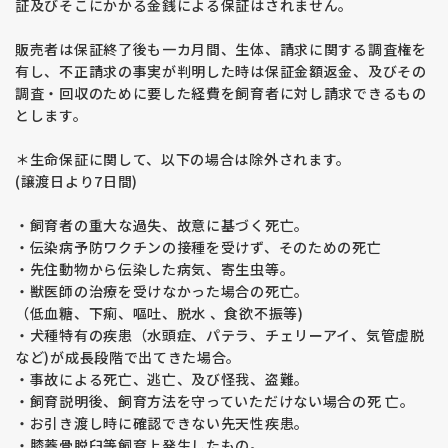
証及びそこにかかる金銭による保証はされません。
販売者は保証終了後も一カ月間、生体、請求に関する調査権を
有し、不正請求の事実が判明した時は保証金額返金、及びその
調査・回収のために要した経費を飼育者に対し請求できるもの
とします。
＊生命保証に関して、以下の場合は除外されます。
(譲渡日より7日間)
・飼育者の重大な過失、故意に基づく死亡。
・伝染病予防ワクチンの接種を受けず、そのための死亡
・先住動物から伝染した病気、寄生虫等。
・獣医師の治療を受けなかった場合の死亡。
（低血糖、下痢、嘔吐、脱水 、食欲不振等)
・犬種特有の疾患（水頭症、パテラ、チェリーアイ、気管虚脱
など)が成長段階で出てきた場合。
・事故による死亡、逃亡、及び怪我、盗難。
・飼育説明後、飼育方法を守っていただけない場合の死 亡。
・お引き渡し時に確認できない先天性疾患。
・膝蓋骨脱臼等飼育上発生したもの。