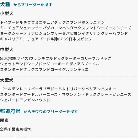
犬種
からブリーダーを探す
小型犬
トイプードル
チワワ
ミニチュアダックスフンド
ポメラニアン
ミニチュアシュナウザー
パグ
カニンヘンダックスフンド
シーズー
マルチーズ
ヨークシャーテリア
ビションフリーゼ
パピヨン
イタリアングレーハウンド
キャバリア
ミニチュアプードル
狆(チン)
日本スピッツ
中型犬
柴犬(標準サイズ)
フレンチブルドッグ
ボーダーコリー
ブルドッグ
シェットランドシープドッグ
コーギー
ミディアムプードル
スタンダードダックスフンド
コーイケルホンディエ
大型犬
ゴールデンレトリバー
ラブラドールレトリバー
シベリアンハスキー
スタンダードプードル
バーニーズ・マウンテン・ドッグ
グレートピレニーズ
シェパード
アフガンハウンド
都道府県
からチワワのブリーダーを探す
関東
全県
千葉
東京
栃木