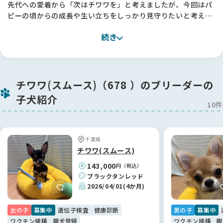
先代への愛着から「次はチワワを」と考えましたが、今回はパ
ピーの頃からの成長や生い立ちをしっかり見守りたいと考え、
信頼できるブリーダーさんからお迎えすることを決めました。
続き
関西圏では理想のスムースコートチワワになかなか出会えず、
関東まで視野を広げて探したところ、加納ブリーダー様の子に
直感で「この子だ！」と確信しました🐶
加納さんは、お迎えにあたってのルールなど、最初は「少し厳
チワワ(スムース)（678 ）のブリーダーの
しいのかな？」と緊張しましたが、すべては子犬への深い愛情
子犬紹介
ゆえ。理由を聞けば納得することばかりで、初めてのパピーを
10件
飼育する私にとって、細かく相談に乗っていただける体制は本
当に心強いです。
「甘やかしすぎだよ」と正直にアドバイスをいただける関係に
千葉県
なれたことも、加納さんの真摯なお人柄のおかげだと感謝して
チワワ(スムース)
います。✨
143,000
円（税込）
ブラックタンレッド
【BreederFamiliesへ】
2026/04/01
(4か月)
加納ブリーダー様との素敵なご縁を繋いでくれたのが、
BreederFamiliesでした！Instagramのリールがきっかけでし
女の子
募集中
遺伝子検査
健康診断
男の子
募集中
たが、サイトの「健全なブリーディング」への姿勢にとても安
ワクチン接種
親犬登録
ワクチン接種
親