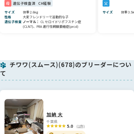
母
遺伝子検査済
CH経験
父
サイズ
体重 2.6kg
サイズ
体重 3.5
性格
大変フレンドリーで活動的な子
遺伝子検査
ノーマル
CL セロイドリポフスチン症
(CLN7)、PRA 進行性網膜萎縮症(prcd)
チワワ(スムース)(678)のブリーダーについ
て
加納 大
千葉県
5.0
(1件)