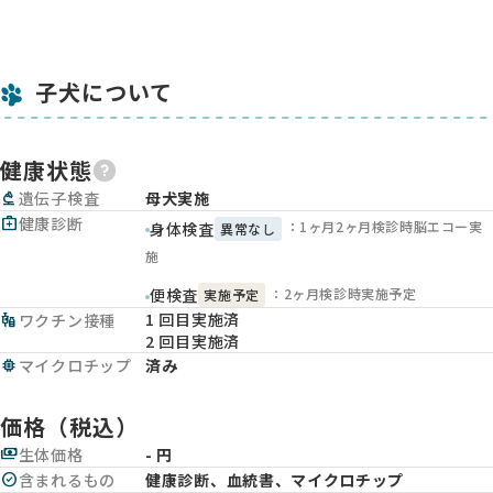
子犬について
健康状態
biotech
遺伝子検査
母犬実施
medical_services
健康診断
：1ヶ月2ヶ月検診時脳エコー実
身体検査
異常なし
施
：2ヶ月検診時実施予定
便検査
実施予定
1 回目実施済
vaccines
ワクチン接種
2 回目実施済
memory
マイクロチップ
済み
価格（税込）
payments
生体価格
- 円
check_circle
含まれるもの
健康診断、血統書、マイクロチップ