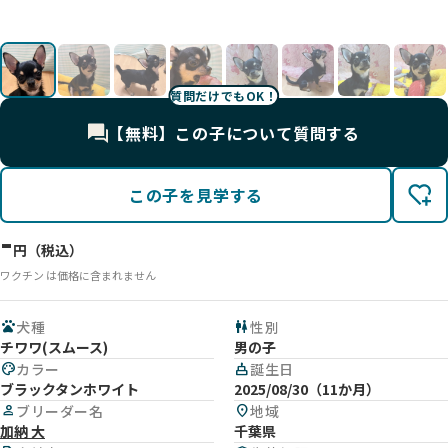
🐟
🐟
す!
🍌
🐾
影
🐾
🐾
🐶
す。
🐾
🐾
質問だけでもOK！
【無料】この子について質問する
この子を見学する
-
円（税込）
ワクチン は価格に含まれません
pets
犬種
wc
性別
チワワ(スムース)
男の子
palette
カラー
cake
誕生日
ブラックタンホワイト
2025/08/30（11か月）
person
ブリーダー名
location_on
地域
加納 大
千葉県