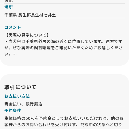
可能
場所
千葉県 長生郡長生村七井土
コメント
【実際の見学について】
・当犬舎は千葉県外房の海の近くに位置しています。遠方です
が、ぜひ実際の飼育環境をご確認いただくためにお越しくださ
い。
・見学は 子犬飼育部屋 にて行います。母犬や兄弟犬を必ずご覧
いただき、祖父母犬もご確認いただくことで、子犬の将来の姿
を想像しやすくなります。
・父犬については外交配が中心のため、写真や血統書の写しを
ご覧いただけます。
取引について
お支払い方法
【見学予約の手続き】
現金払い、銀行振込
・見学は申込順に整理して対応いたします。日時未定の方は優
予約条件
先されませんので、必ず日時を指定してください。後から日時
を指定された方が優先される場合があります。
生体価格の50%を予約金としてお支払いいただければ、他のお
・見学日時の最終受付は 15時 です。
客様からのお問い合わせを受け付けず、商談中の状態へと切り