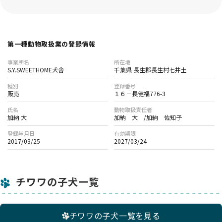
渡をお断りする場合があります。
【オンライン見学について】
・遠方の方を対象に、LINEを使用したオンライン見学を実施し
第一種動物取扱業の登録情報
ています。通常は関東地方（千葉県、東京都、神奈川県、埼玉
県、茨城県）の方は対象外となります。オンライン見学よりも
事業所名
所在地
実際にお越しいただくことを推奨しています。
S.Y.SWEETHOME犬舎
千葉県 長生郡長生村七井土
・オンライン見学では30分～1時間程度、子犬や親犬、兄弟
種別
登録番号
犬、犬舎の様子をお伝えします。
販売
１６－長健福776-3
・実施には事前の確認事項への回答が必要です。内容によって
氏名
動物取扱責任者
はお断りする場合もございます。
加納 大
加納 大 /加納 佐知子
登録年月日
有効期限
【オンライン見学時の注意事項】
2017/03/25
2027/03/24
・オンライン見学後、予約を希望される場合は、 現物に違いが
あった場合のキャンセルやクレームは受け付けられません。
・詳しい手順はお問い合わせいただいた後にご案内します。
チワワの子犬一覧
チワワの子犬一覧を見る