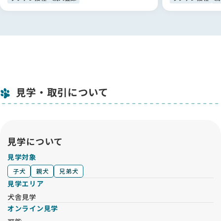
心感を覚えました。
特に助かったのは、BreederFamiliesの方とLINEで直接繋がれ
る仕組みです😊
ブリーダーさん本人には少し聞きにくいような細かな質問も、
BreederFamiliesの方が間に入ってくださることでスムーズに
解決できました。
単なる仲介サイトではなく、お迎え側の不安に寄り添ってくれ
る素晴らしいプラットフォームです！利用して本当に良かった
見学・取引について
です。🐾
見学について
見学対象
子犬
親犬
兄弟犬
見学エリア
犬舎見学
オンライン見学