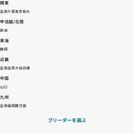
関東
全県
千葉
東京
栃木
甲信越/北陸
新潟
東海
静岡
近畿
全県
滋賀
大阪
兵庫
中国
山口
九州
全県
福岡
鹿児島
ブリーダーを選ぶ