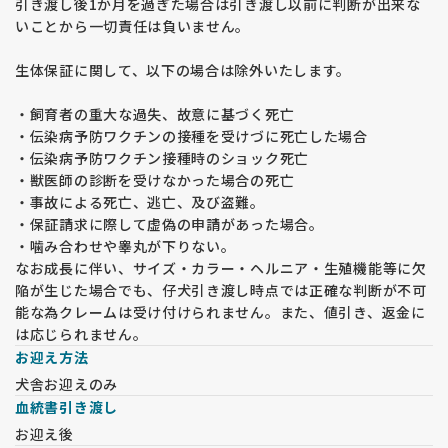
引き渡し後1か月を過ぎた場合は引き渡し以前に判断が出来な
みをお願いします。
いことから一切責任は負いません。
・ドッグショーや外掛けの予定により、見学時間の変更やお断
りをする場合がございます。
生体保証に関して、以下の場合は除外いたします。
【予約に関するルール】
・飼育者の重大な過失、故意に基づく死亡
・見学申込順ではなく、 予約金の半額の入金順 で正式な予約
・伝染病予防ワクチンの接種を受けづに死亡した場合
となります。見学時に予約希望をお伝えいただいても、入金が
・伝染病予防ワクチン接種時のショック死亡
ない場合は予約とみなしません。
・獣医師の診断を受けなかった場合の死亡
・見学日時の変更を希望された場合、後からの申し込みと同様
・事故による死亡、逃亡、及び盗難。
の対応となります。
・保証請求に際して虚偽の申請があった場合。
・噛み合わせや睾丸が下りない。
【その他注意事項】
なお成長に伴い、サイズ・カラー・ヘルニア・生殖機能等に欠
・アパートや共同住宅にお住まいの場合、 動物飼育可能な証明
陥が生じた場合でも、仔犬引き渡し時点では正確な判断が不可
書 をご提示いただきます。ご提示がない場合は譲渡をお断りし
能な為クレームは受け付けられません。また、値引き、返金に
ます。
は応じられません。
・65歳以上の方やお一人暮らしの方は、将来の引受けが可能な
お迎え方法
方と同席いただき、承諾書に署名いただきます。（同居の親
犬舎お迎えのみ
族）
血統書引き渡し
・同業者の方は犬舎名を事前にご連絡ください。一度は犬舎に
お迎え後
お越しいただき、現物確認が必須です。これが難しい場合、譲