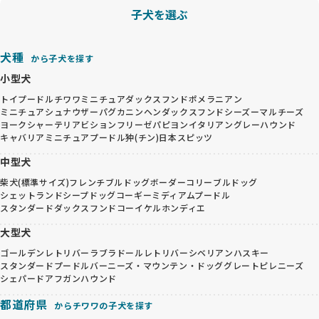
子犬を選ぶ
犬種
から子犬を探す
小型犬
トイプードル
チワワ
ミニチュアダックスフンド
ポメラニアン
ミニチュアシュナウザー
パグ
カニンヘンダックスフンド
シーズー
マルチーズ
ヨークシャーテリア
ビションフリーゼ
パピヨン
イタリアングレーハウンド
キャバリア
ミニチュアプードル
狆(チン)
日本スピッツ
中型犬
柴犬(標準サイズ)
フレンチブルドッグ
ボーダーコリー
ブルドッグ
シェットランドシープドッグ
コーギー
ミディアムプードル
スタンダードダックスフンド
コーイケルホンディエ
大型犬
ゴールデンレトリバー
ラブラドールレトリバー
シベリアンハスキー
スタンダードプードル
バーニーズ・マウンテン・ドッグ
グレートピレニーズ
シェパード
アフガンハウンド
都道府県
からチワワの子犬を探す