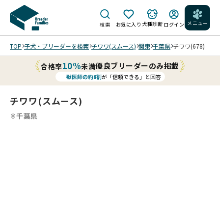
メニュー
犬種診断
検索
お気に入り
ログイン
TOP
子犬・ブリーダーを検索
チワワ(スムース)
関東
千葉県
チワワ(678)
10%
優良ブリーダーのみ掲載
合格率
未満
獣医師の約8割
が「信頼できる」と回答
チワワ(スムース)
千葉県
生
2
12
5
12
6
12
7
12
8
12
9
10
12
11
12
12
12
12
12
母
後
/
/
/
/
/
/
/
/
/
親
202
202
202
162
202
横
に
6/0
6/0
6/0
日
6/0
顔
似
2/2
2/1
2/1
。
2/0
202
202
🏵️
て
3 撮
202
3 撮
3 撮
可
8 撮
202
6/0
6/0
運
影
6/0
影
影
愛
食
影
6/0
2/2
2/1
動
ベ
2/2
上
見
い
欲
上
2/0
3 撮
3 撮
神
ッ
3 撮
を
上
男
旺
を
8 撮
影
影
経
ド
影
202
見
げ
の
盛
見
影
オモ
オモ
抜
の
横
6/0
つ
た
子
な
つ
横
チャ
チャ
群
上
全
2/1
め
感
で
子
め
全
遊び
遊び
で
で
体
3 撮
て
じ
す
で
て
体