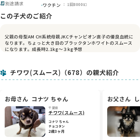
receipt_long
別途請求
： 1回8000💴
ワクチン
この子犬のご紹介
父親の母型AM CH系統母親JKCチャンピオン直子の優良血統に
なります。ちょっと大き目のブラックタンホワイトのスムース
になります。成長時2.1kg〜３kg予想
チワワ(スムース)（678）の親犬紹介
お母さん
コナツ ちゃん
お父さん
し
千葉県
チワワ(スムース)
コナツ ちゃん
チョコタン
2歳3ヶ月