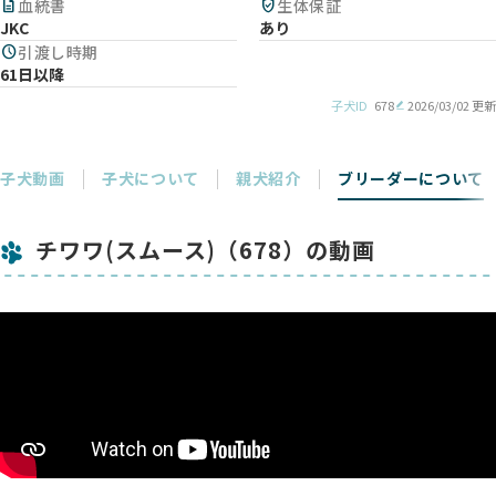
description
血統書
verified_user
生体保証
JKC
あり
schedule
引渡し時期
61日以降
子犬ID
678
2026/03/02 更新
子犬動画
子犬について
親犬紹介
ブリーダーについて
チワワ(スムース)（678）の動画