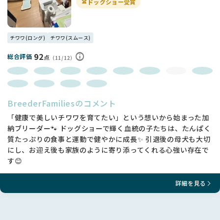
🏆
ドッグショー受賞
チワワ(ロング)
チワワ(スムース)
92
総合評価
点
（11/12）
BreederFamiliesのコメント
「健康で美しいチワワを育てたい」という想いから始まった加
納ブリーダー🐾 ドッグショーで輝く血統の子たちは、たんぱく
質たっぷりの食事と運動で健やかに成長✨ 引退後の母犬も大切
にし、お迎え後も家族のように寄り添ってくれる心強い存在で
す😊
詳細を見る