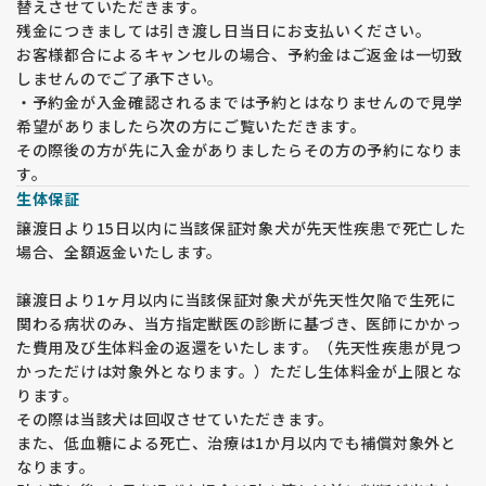
・見学の際は 人数や来舎方法 を事前に確認し、確定された方
替えさせていただきます。
にのみ住所の近隣案内をお伝えします。
残金につきましては引き渡し日当日にお支払いください。
・ナビに当犬舎の住所が出ないため、指定の近隣住所でご案内
お客様都合によるキャンセルの場合、予約金はご返金は一切致
します。
しませんのでご了承下さい。
・駐車場は1台分のみです。周辺に有料駐車場はありませんの
・予約金が入金確認されるまでは予約とはなりませんので見学
でご注意ください。
希望がありましたら次の方にご覧いただきます。
【健康管理と感染症対策】
その際後の方が先に入金がありましたらその方の予約になりま
・コロナウイルス感染症が5類に分類された後も、マスク着用
す。
をお願いしています。マスク未着用の場合、見学をお断りいた
生体保証
します。
譲渡日より15日以内に当該保証対象犬が先天性疾患で死亡した
・玄関で体温測定を行います。体温が37度以上の場合や咳など
場合、全額返金いたします。
の症状がある場合、見学をお断りすることがあります。
・見学当日および1週間以内に発熱や風邪症状がある場合は、
譲渡日より1ヶ月以内に当該保証対象犬が先天性欠陥で生死に
事前に見学の変更をご連絡ください。
関わる病状のみ、当方指定獣医の診断に基づき、医師にかかっ
た費用及び生体料金の返還をいたします。（先天性疾患が見つ
【見学の注意点】
かっただけは対象外となります。）ただし生体料金が上限とな
・購入を前提とした方のみ見学を受け付けています。 子犬を抱
ります。
きたい、見たいだけの方はご遠慮ください。
その際は当該犬は回収させていただきます。
・見学希望の子犬の兄弟犬はご希望に応じてご覧いただけます
また、低血糖による死亡、治療は1か月以内でも補償対象外と
が、他に生まれている子犬を見たいというご要望にはお応えで
なります。
きません。その場合、一度キャンセルし、改めて見学の申し込