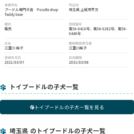
事業所名
所在地
プードル専門犬舎 Poodle shop
埼玉県 上尾市平方
Teddy bear
種別
登録番号
販売
第56-0410号、第56-0282号、第56-
0440号
氏名
動物取扱責任者
江里川 純子
江里川純子
登録年月日
有効期限
2021/03/07
2031/03/08
トイプードルの子犬一覧
トイプードルの子犬一覧を見る
埼玉県 のトイプードルの子犬一覧