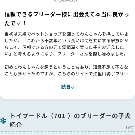
2026-01-19
会えました。本当にありがとうございました！🌱
信頼できるブリーダー様に出会えて本当に良かっ
たです！
当初は夫婦でペットショップを回ってわんちゃんを探していま
したが、「これから十数年という長い時間を共にする家族だか
らこそ、信頼できる方の元で愛情深く育った子をお迎えした
い」と考えるようになり、ブリーダーさんを探し始めました。
初めてわんちゃんを飼うということもあり、知識不足で不安な
ことも多かったのですが、こちらのサイトで江里川純子ブリー
ダーを知り、そのお人柄や考え方に深く感銘を受けました。
続き
実際にお話をさせていただく中で、私たちの不安な気持ちをし
っかりと汲み取ってくださり、「江里川さんの元で育った子な
ら、安心してお迎えできる」と確信に変わりました。
今回はこちらの希望に沿って丁寧にご提案をいただき、本当に
トイプードル（701 ）のブリーダーの子犬
感謝しております。
紹介
江里川ブリーダーに出会えて、心から良かったと思っていま
10件
す！🐶