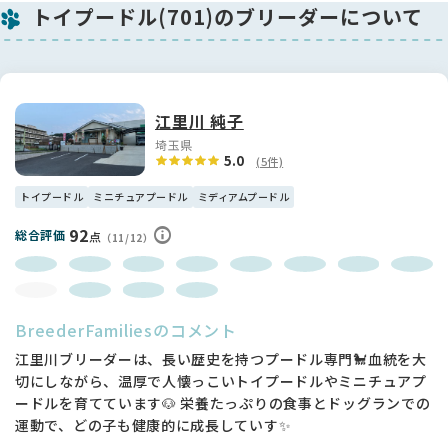
トイプードル(701)のブリーダーについて
とても賢く、物覚えの良いタイプです。
人の言葉や動きをよく観察していて、「ちゃんと理解してるの
かな？」と思うほど😊
人懐っこく、そばにいるだけで癒される存在です。
🍀将来が楽しみな男の子🍀
江里川 純子
毛量が豊かなので、カットスタイルも自在に楽しめます✂️
埼玉県
おしゃれを楽しみたい方にもおすすめの子です💎
5.0
(5件)
ご家族の一員として、たくさんの幸せを運んでくれること間違
いなしです💕
トイプードル
ミニチュアプードル
ミディアムプードル
92
気になる方は、ぜひ一度この子に会いに来てくださいね☺️
総合評価
点
（11/12）
BreederFamiliesのコメント
江里川ブリーダーは、長い歴史を持つプードル専門🐩血統を大
切にしながら、温厚で人懐っこいトイプードルやミニチュアプ
ードルを育てています🐶 栄養たっぷりの食事とドッグランでの
運動で、どの子も健康的に成長していす✨