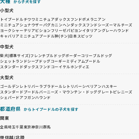
犬種
から子犬を探す
小型犬
トイプードル
チワワ
ミニチュアダックスフンド
ポメラニアン
ミニチュアシュナウザー
パグ
カニンヘンダックスフンド
シーズー
マルチーズ
ヨークシャーテリア
ビションフリーゼ
パピヨン
イタリアングレーハウンド
キャバリア
ミニチュアプードル
狆(チン)
日本スピッツ
中型犬
柴犬(標準サイズ)
フレンチブルドッグ
ボーダーコリー
ブルドッグ
シェットランドシープドッグ
コーギー
ミディアムプードル
スタンダードダックスフンド
コーイケルホンディエ
大型犬
ゴールデンレトリバー
ラブラドールレトリバー
シベリアンハスキー
スタンダードプードル
バーニーズ・マウンテン・ドッグ
グレートピレニーズ
シェパード
アフガンハウンド
都道府県
からトイプードルの子犬を探す
関東
全県
埼玉
千葉
東京
神奈川
群馬
甲信越/北陸