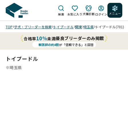
メニュー
犬種診断
検索
お気に入り
ログイン
TOP
子犬・ブリーダーを検索
トイプードル
関東
埼玉県
トイプードル(701)
10%
優良ブリーダーのみ掲載
合格率
未満
獣医師の約8割
が「信頼できる」と回答
トイプードル
埼玉県
4
4
4
4
/
/
20
20
20
20
25/
25/
25/
25/
10/
10/
10/
10/
04
04
04
04