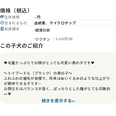
価格（税込）
payments
生体価格
- 円
check_circle
含まれるもの
血統書、マイクロチップ
receipt_long
別途請求
健康診断
： 8,800円/回
ワクチン
この子犬のご紹介
🖤毛量たっぷりでお顔がとっても可愛い男の子です🖤
🐾トイプードル（ブラック）の男の子🐾
ふわふわの被毛が自慢で、将来はぬいぐるみのような仕上がり
が期待できる子です✨
お顔立ちはバランスが良く、ぱっちりとした瞳がとても印象的
👀💖
見つめられると、思わず笑顔になってしまうような可愛さがあ
続きを表示する
ります。
🌟性格も魅力いっぱい🌟