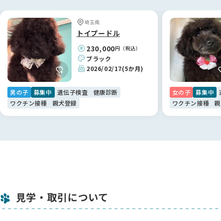
【BreederFamiliesへ】
埼玉県
色々なサイトを見て回りましたが、こちらのBreederFamilies
トイプードル
は情報の透明性が高く、非常に信頼できるサイトだと感じまし
230,000
円（税込）
た。
ブラック
おかげさまで、江里川ブリーダーのような素敵な専門家と繋が
2026/02/17
(5か月)
ることができ、納得のいく形で新しい家族探しができていま
す。
男の子
募集中
遺伝子検査
健康診断
女の子
募集中
ありがとうございました。😊
ワクチン接種
親犬登録
ワクチン接種
親
見学・取引について