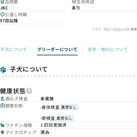
description
血統書
verified_user
生体保証
JKC
あり
schedule
引渡し時期
57日以降
子犬ID
701
2025/11/03 更新
子犬について
ブリーダーについて
見学・取引について
子犬について
健康状態
biotech
遺伝子検査
未実施
medical_services
健康診断
身体検査
異常なし
便検査
異常なし
1 回目実施済
vaccines
ワクチン接種
memory
マイクロチップ
済み