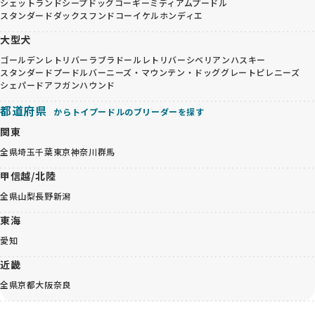
シェットランドシープドッグ
コーギー
ミディアムプードル
スタンダードダックスフンド
コーイケルホンディエ
大型犬
ゴールデンレトリバー
ラブラドールレトリバー
シベリアンハスキー
スタンダードプードル
バーニーズ・マウンテン・ドッグ
グレートピレニーズ
シェパード
アフガンハウンド
都道府県
からトイプードルのブリーダーを探す
関東
全県
埼玉
千葉
東京
神奈川
群馬
甲信越/北陸
全県
山梨
長野
新潟
東海
愛知
近畿
全県
京都
大阪
奈良