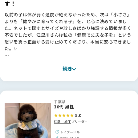
す！
でした。
以前の子は体が弱く通院が絶えなかったため、次は「小ささ」
ChatGPTに相談し、大手サイトものぞいてみたのですが、サ
よりも「健やかに育ってくれる子」を、と心に決めていまし
イトを見てすぐにBreederFamiliesさんで探そうと思いまし
た。ネットで探すとサイズや珍しさばかり強調する情報が多く
た。掲載基準もきちんと公開されていて、「ここなら信頼でき
不安でしたが、江里川さんは私の「健康で丈夫な子を」という
る」と思えました🌸
想いを真っ正面から受け止めてくださり、本当に安心できまし
た。✨
実際、江里川さんに出会えたのはBreederFamiliesのおかげで
す。
お迎えしたミニチュアプードルの子は、骨格もしっかりしてい
本当に、いいブリーダーさんにつないで頂いたなと、心から感
続き
て元気いっぱい！抱っこしたときの温かい重みを感じるたび
謝しています✨
に、江里川さんにお願いして良かったと実感しています。お迎
え後も里帰りをさせていただくなど、今でも繋がっていられる
のがとても心強いです。🐶
千葉県
【BreederFamiliesへ】
30代 男性
今回お世話になったBreederFamiliesさんは、他のサイトとは
5.0
違う「誠実さ」を感じました。派手な宣伝ではなく、ブリーダ
江里川 純子
ブリーダー
ーさんの想いや飼育環境といった「正しい情報」を丁寧に発信
している姿勢に、命を扱う責任感を感じて信頼できました。
トイプードル
おかげで、江里川さんのような素晴らしいブリーダーさんに出