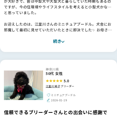
が大好きで、昔は中型犬や大型犬と暮らしていた時期もあるの
ですが、今の住環境やライフスタイルを考えると小型犬かな…
と思っていました。
お迎えしたのは、江里川さんのミニチュアプードル。犬舎にお
邪魔して最初に見せていただいたときに即決でした✨ お母さん
ワンちゃんもとても元気で、一緒にいる他のワンちゃんたちも
続き
みんな健康で穏やか。「本当にすごくいい環境で育てていらっ
しゃるんだな」と、言葉にしなくても伝わってきたんです。
お迎えしてからも、うちの子はとても穏やかで、お母さんとし
っかり一緒に過ごさせてもらっていたおかげか、本当に飼いや
神奈川県
すい子に育っています。最近はすっかり肝も据わってきて、家
50代 女性
族の一員として毎日笑わせてくれています💕
5.0
江里川 純子
ブリーダー
江里川さん、本当にありがとうございました。
ミニチュアプードル
【BreederFamiliesへ】
2026-01-19
ブリーダーさんからお迎えしたいとは思っていたものの、本当
にいろいろな方がいらっしゃるので、「どうやっていいブリー
信頼できるブリーダーさんとの出会いに感謝で
ダーさんを見つければいいんだろう？」というのが一番の悩み