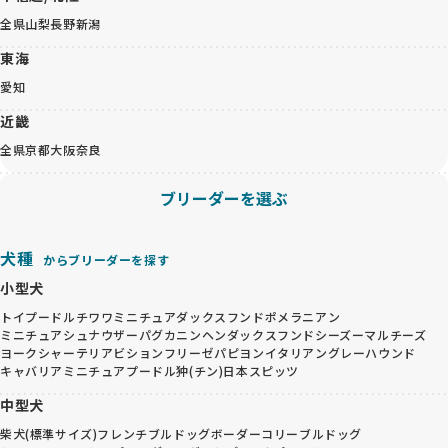
全県
山梨
長野
新潟
東海
愛知
近畿
全県
京都
大阪
奈良
ブリーダーを選ぶ
犬種
からブリーダーを探す
小型犬
トイプードル
チワワ
ミニチュアダックスフンド
ポメラニアン
ミニチュアシュナウザー
パグ
カニンヘンダックスフンド
シーズー
マルチーズ
ヨークシャーテリア
ビションフリーゼ
パピヨン
イタリアングレーハウンド
キャバリア
ミニチュアプードル
狆(チン)
日本スピッツ
中型犬
柴犬(標準サイズ)
フレンチブルドッグ
ボーダーコリー
ブルドッグ