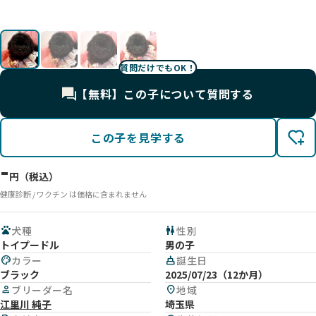
UP
UP
UP
UP
質問だけでもOK！
【無料】この子について質問する
この子を見学する
-
円（税込）
健康診断 / ワクチン は価格に含まれません
pets
犬種
wc
性別
トイプードル
男の子
palette
カラー
cake
誕生日
ブラック
2025/07/23（12か月）
person
ブリーダー名
location_on
地域
江里川 純子
埼玉県