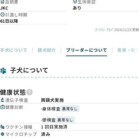
description
血統書
verified_user
生体保証
JKC
あり
schedule
引渡し時期
61日以降
子犬ID
71
2024/11/23 更新
子犬について
親犬紹介
ブリーダーについて
見学・取
子犬について
健康状態
biotech
遺伝子検査
両親犬実施
medical_services
健康診断
身体検査
異常なし
便検査
異常なし
1 回目実施済
vaccines
ワクチン接種
memory
マイクロチップ
済み