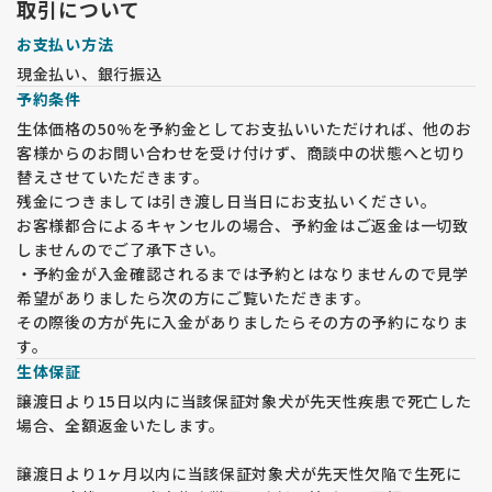
ご覧いただけます。
取引について
お支払い方法
【見学予約の手続き】
現金払い、銀行振込
・見学は申込順に整理して対応いたします。日時未定の方は優
予約条件
先されませんので、必ず日時を指定してください。後から日時
を指定された方が優先される場合があります。
生体価格の50%を予約金としてお支払いいただければ、他のお
・見学日時の最終受付は 15時 です。
客様からのお問い合わせを受け付けず、商談中の状態へと切り
・見学の際は 人数や来舎方法 を事前に確認し、確定された方
替えさせていただきます。
にのみ住所の近隣案内をお伝えします。
残金につきましては引き渡し日当日にお支払いください。
・ナビに当犬舎の住所が出ないため、指定の近隣住所でご案内
お客様都合によるキャンセルの場合、予約金はご返金は一切致
します。
しませんのでご了承下さい。
・駐車場は1台分のみです。周辺に有料駐車場はありませんの
・予約金が入金確認されるまでは予約とはなりませんので見学
でご注意ください。
希望がありましたら次の方にご覧いただきます。
【健康管理と感染症対策】
その際後の方が先に入金がありましたらその方の予約になりま
・コロナウイルス感染症が5類に分類された後も、マスク着用
す。
をお願いしています。マスク未着用の場合、見学をお断りいた
生体保証
します。
譲渡日より15日以内に当該保証対象犬が先天性疾患で死亡した
・玄関で体温測定を行います。体温が37度以上の場合や咳など
場合、全額返金いたします。
の症状がある場合、見学をお断りすることがあります。
・見学当日および1週間以内に発熱や風邪症状がある場合は、
譲渡日より1ヶ月以内に当該保証対象犬が先天性欠陥で生死に
事前に見学の変更をご連絡ください。