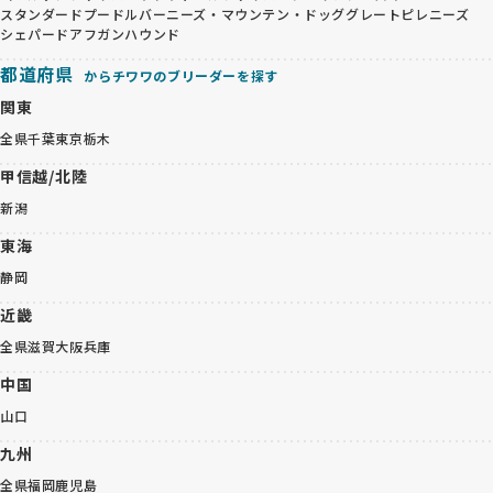
スタンダードプードル
バーニーズ・マウンテン・ドッグ
グレートピレニーズ
シェパード
アフガンハウンド
都道府県
からチワワのブリーダーを探す
関東
全県
千葉
東京
栃木
甲信越/北陸
新潟
東海
静岡
近畿
全県
滋賀
大阪
兵庫
中国
山口
九州
全県
福岡
鹿児島