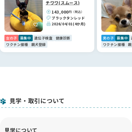
なれたことも、加納さんの真摯なお人柄のおかげだと感謝して
チワワ(スムース)
います。✨
143,000
円（税込）
ブラックタンレッド
【BreederFamiliesへ】
2026/04/01
(4か月)
加納ブリーダー様との素敵なご縁を繋いでくれたのが、
BreederFamiliesでした！Instagramのリールがきっかけでし
女の子
募集中
遺伝子検査
健康診断
男の子
募集中
たが、サイトの「健全なブリーディング」への姿勢にとても安
ワクチン接種
親犬登録
ワクチン接種
親
心感を覚えました。
特に助かったのは、BreederFamiliesの方とLINEで直接繋がれ
る仕組みです😊
ブリーダーさん本人には少し聞きにくいような細かな質問も、
BreederFamiliesの方が間に入ってくださることでスムーズに
解決できました。
単なる仲介サイトではなく、お迎え側の不安に寄り添ってくれ
る素晴らしいプラットフォームです！利用して本当に良かった
見学・取引について
です。🐾
見学について