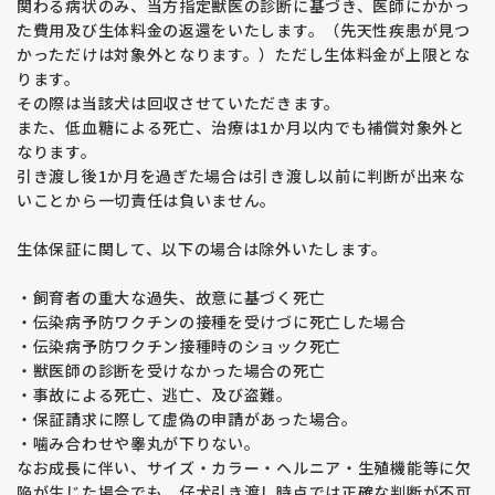
関わる病状のみ、当方指定獣医の診断に基づき、医師にかかっ
た費用及び生体料金の返還をいたします。（先天性疾患が見つ
【見学の注意点】
かっただけは対象外となります。）ただし生体料金が上限とな
・購入を前提とした方のみ見学を受け付けています。 子犬を抱
ります。
きたい、見たいだけの方はご遠慮ください。
その際は当該犬は回収させていただきます。
・見学希望の子犬の兄弟犬はご希望に応じてご覧いただけます
また、低血糖による死亡、治療は1か月以内でも補償対象外と
が、他に生まれている子犬を見たいというご要望にはお応えで
なります。
きません。その場合、一度キャンセルし、改めて見学の申し込
引き渡し後1か月を過ぎた場合は引き渡し以前に判断が出来な
みをお願いします。
いことから一切責任は負いません。
・ドッグショーや外掛けの予定により、見学時間の変更やお断
りをする場合がございます。
生体保証に関して、以下の場合は除外いたします。
【予約に関するルール】
・飼育者の重大な過失、故意に基づく死亡
・見学申込順ではなく、 予約金の半額の入金順 で正式な予約
・伝染病予防ワクチンの接種を受けづに死亡した場合
となります。見学時に予約希望をお伝えいただいても、入金が
・伝染病予防ワクチン接種時のショック死亡
ない場合は予約とみなしません。
・獣医師の診断を受けなかった場合の死亡
・見学日時の変更を希望された場合、後からの申し込みと同様
・事故による死亡、逃亡、及び盗難。
の対応となります。
・保証請求に際して虚偽の申請があった場合。
・噛み合わせや睾丸が下りない。
【その他注意事項】
なお成長に伴い、サイズ・カラー・ヘルニア・生殖機能等に欠
・アパートや共同住宅にお住まいの場合、 動物飼育可能な証明
陥が生じた場合でも、仔犬引き渡し時点では正確な判断が不可