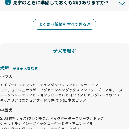
見学のときに準備しておくものはありますか？
よくある質問をすべて見る
子犬を選ぶ
犬種
から子犬を探す
小型犬
トイプードル
チワワ
ミニチュアダックスフンド
ポメラニアン
ミニチュアシュナウザー
パグ
カニンヘンダックスフンド
シーズー
マルチーズ
ヨークシャーテリア
ビションフリーゼ
パピヨン
イタリアングレーハウンド
キャバリア
ミニチュアプードル
狆(チン)
日本スピッツ
中型犬
柴犬(標準サイズ)
フレンチブルドッグ
ボーダーコリー
ブルドッグ
シェットランドシープドッグ
コーギー
ミディアムプードル
スタンダードダックスフンド
コーイケルホンディエ