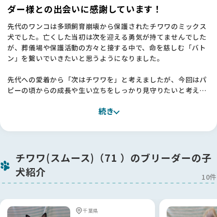
ダー様との出会いに感謝しています！
先代のワンコは多頭飼育崩壊から保護されたチワワのミックス
犬でした。亡くした当初は次を迎える勇気が持てませんでした
が、葬儀場や保護活動の方々と接する中で、命を慈しむ「バト
ン」を繋いでいきたいと思うようになりました。
先代への愛着から「次はチワワを」と考えましたが、今回はパ
ピーの頃からの成長や生い立ちをしっかり見守りたいと考え、
信頼できるブリーダーさんからお迎えすることを決めました。
続き
関西圏では理想のスムースコートチワワになかなか出会えず、
関東まで視野を広げて探したところ、加納ブリーダー様の子に
直感で「この子だ！」と確信しました🐶
加納さんは、お迎えにあたってのルールなど、最初は「少し厳
チワワ(スムース)（71 ）のブリーダーの子
しいのかな？」と緊張しましたが、すべては子犬への深い愛情
犬紹介
ゆえ。理由を聞けば納得することばかりで、初めてのパピーを
10件
飼育する私にとって、細かく相談に乗っていただける体制は本
当に心強いです。
「甘やかしすぎだよ」と正直にアドバイスをいただける関係に
千葉県