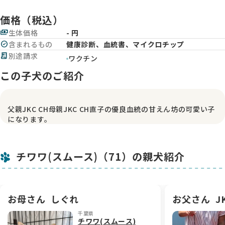
価格（税込）
payments
生体価格
- 円
check_circle
含まれるもの
健康診断、血統書、マイクロチップ
receipt_long
別途請求
ワクチン
この子犬のご紹介
父親JKC CH母親JKC CH直子の優良血統の甘えん坊の可愛い子
になります。
チワワ(スムース)（71）の親犬紹介
お母さん
しぐれ
お父さん
J
千葉県
チワワ(スムース)