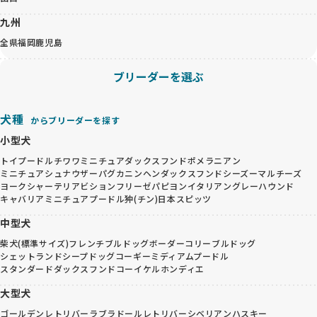
九州
全県
福岡
鹿児島
ブリーダーを選ぶ
犬種
からブリーダーを探す
小型犬
トイプードル
チワワ
ミニチュアダックスフンド
ポメラニアン
ミニチュアシュナウザー
パグ
カニンヘンダックスフンド
シーズー
マルチーズ
ヨークシャーテリア
ビションフリーゼ
パピヨン
イタリアングレーハウンド
キャバリア
ミニチュアプードル
狆(チン)
日本スピッツ
中型犬
柴犬(標準サイズ)
フレンチブルドッグ
ボーダーコリー
ブルドッグ
シェットランドシープドッグ
コーギー
ミディアムプードル
スタンダードダックスフンド
コーイケルホンディエ
大型犬
ゴールデンレトリバー
ラブラドールレトリバー
シベリアンハスキー