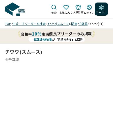
メニュー
犬種診断
検索
お気に入り
ログイン
TOP
子犬・ブリーダーを検索
チワワ(スムース)
関東
千葉県
チワワ(71)
10%
優良ブリーダーのみ掲載
合格率
未満
獣医師の約8割
が「信頼できる」と回答
チワワ(スムース)
千葉県
4
4
4
4
/
/