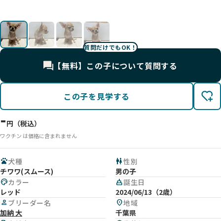
質問だけでもOK！
【無料】この子について質問する
この子を見学する
-
円（税込）
ワクチン は価格に含まれません
pets
犬種
wc
性別
チワワ(スムース)
男の子
palette
カラー
cake
誕生日
レッド
2024/06/13（2歳）
person
ブリーダー名
location_on
地域
加納 大
千葉県