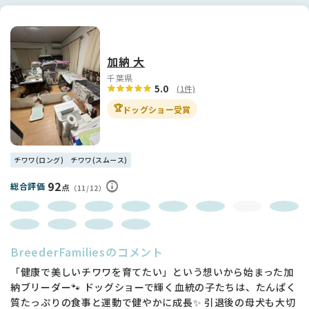
加納 大
千葉県
5.0
(1件)
🏆
ドッグショー受賞
チワワ(ロング)
チワワ(スムース)
92
総合評価
点
（11/12）
BreederFamiliesのコメント
「健康で美しいチワワを育てたい」という想いから始まった加
納ブリーダー🐾 ドッグショーで輝く血統の子たちは、たんぱく
質たっぷりの食事と運動で健やかに成長✨ 引退後の母犬も大切