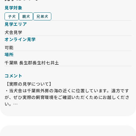
見学対象
子犬
親犬
兄弟犬
見学エリア
犬舎見学
オンライン見学
可能
場所
千葉県 長生郡長生村七井土
コメント
【実際の見学について】
・当犬舎は千葉県外房の海の近くに位置しています。遠方です
が、ぜひ実際の飼育環境をご確認いただくためにお越しくださ
い。
・見学は 子犬飼育部屋 にて行います。母犬や兄弟犬を必ずご覧
いただき、祖父母犬もご確認いただくことで、子犬の将来の姿
を想像しやすくなります。
・父犬については外交配が中心のため、写真や血統書の写しを