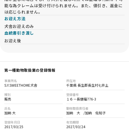
書 をご提示いただきます。ご提示がない場合は譲渡をお断りし
能な為クレームは受け付けられません。また、値引き、返金に
ます。
は応じられません。
・65歳以上の方やお一人暮らしの方は、将来の引受けが可能な
お迎え方法
方と同席いただき、承諾書に署名いただきます。（同居の親
犬舎お迎えのみ
族）
血統書引き渡し
・同業者の方は犬舎名を事前にご連絡ください。一度は犬舎に
お迎え後
お越しいただき、現物確認が必須です。これが難しい場合、譲
渡をお断りする場合があります。
【オンライン見学について】
・遠方の方を対象に、LINEを使用したオンライン見学を実施し
第一種動物取扱業の登録情報
ています。通常は関東地方（千葉県、東京都、神奈川県、埼玉
県、茨城県）の方は対象外となります。オンライン見学よりも
事業所名
所在地
実際にお越しいただくことを推奨しています。
S.Y.SWEETHOME犬舎
千葉県 長生郡長生村七井土
・オンライン見学では30分～1時間程度、子犬や親犬、兄弟
種別
登録番号
犬、犬舎の様子をお伝えします。
販売
１６－長健福776-3
・実施には事前の確認事項への回答が必要です。内容によって
氏名
動物取扱責任者
はお断りする場合もございます。
加納 大
加納 大 /加納 佐知子
登録年月日
有効期限
【オンライン見学時の注意事項】
2017/03/25
2027/03/24