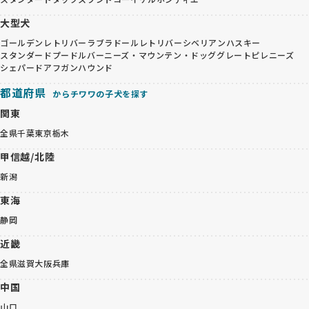
大型犬
ゴールデンレトリバー
ラブラドールレトリバー
シベリアンハスキー
スタンダードプードル
バーニーズ・マウンテン・ドッグ
グレートピレニーズ
シェパード
アフガンハウンド
都道府県
からチワワの子犬を探す
関東
全県
千葉
東京
栃木
甲信越/北陸
新潟
東海
静岡
近畿
全県
滋賀
大阪
兵庫
中国
山口