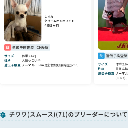
しぐれ
クリームオンホワイト
4歳8ヶ月
母
遺伝子検査済
CH経験
父
遺伝子検査済
サイズ
体重 2.6kg
性格
人懐っこい子
サイズ
体重 2.6
遺伝子検査
ノーマル
PRA 進行性網膜萎縮症(prcd)
性格
甘えん坊
遺伝子検査
ノーマ
(CLN7
チワワ(スムース)(71)のブリーダーについて