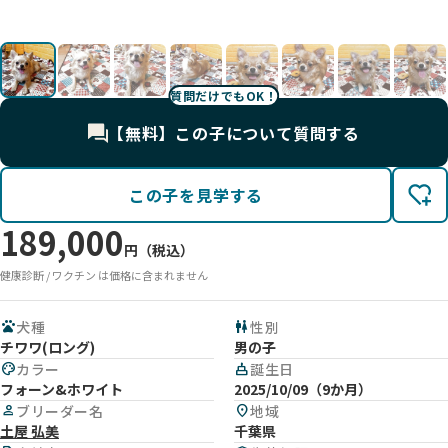
影
影
影
影
よ🩵
影
影
影
影
影
影
影
影
影
影
影
影
影
影
影
質問だけでもOK！
【無料】この子について質問する
この子を見学する
189,000
円（税込）
健康診断 / ワクチン は価格に含まれません
pets
犬種
wc
性別
チワワ(ロング)
男の子
palette
カラー
cake
誕生日
フォーン&ホワイト
2025/10/09（9か月）
person
ブリーダー名
location_on
地域
土屋 弘美
千葉県