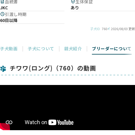
description
血統書
verified_user
生体保証
JKC
あり
schedule
引渡し時期
60日以降
子犬ID
760
2026/08/03 更新
子犬動画
子犬について
親犬紹介
ブリーダーについて
チワワ(ロング)（760）の動画