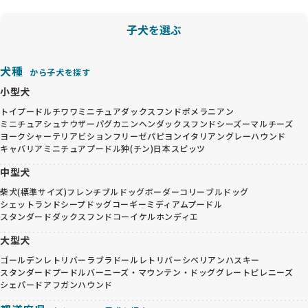
子犬を選ぶ
犬種
から子犬を探す
小型犬
トイプードル
チワワ
ミニチュアダックスフンド
ポメラニアン
ミニチュアシュナウザー
パグ
カニンヘンダックスフンド
シーズー
マルチーズ
ヨークシャーテリア
ビションフリーゼ
パピヨン
イタリアングレーハウンド
キャバリア
ミニチュアプードル
狆(チン)
日本スピッツ
中型犬
柴犬(標準サイズ)
フレンチブルドッグ
ボーダーコリー
ブルドッグ
シェットランドシープドッグ
コーギー
ミディアムプードル
スタンダードダックスフンド
コーイケルホンディエ
大型犬
ゴールデンレトリバー
ラブラドールレトリバー
シベリアンハスキー
スタンダードプードル
バーニーズ・マウンテン・ドッグ
グレートピレニーズ
シェパード
アフガンハウンド