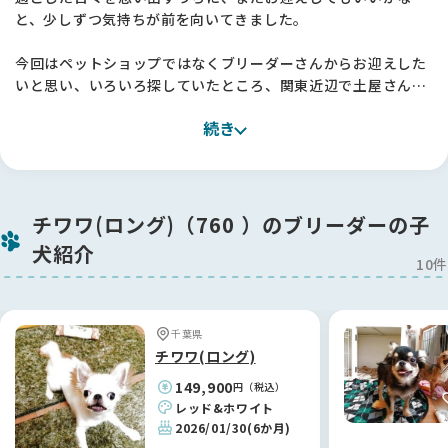
と、少しずつ気持ちが前を向いてきました。
今回はペットショップではなくブリーダーさんからお迎えした
いと思い、いろいろ探していたところ、関東近辺で土屋さんを
見つけました。プロフィールから誠実さが伝わってきて、犬た
続き
ちを家族のように大切に育てていらっしゃるこだわりも書かれ
ていて、「この方なら」と思い見学をお願いしました 🐶
実際にお伺いするのは、ブリーダーさんのところに行くのは初
めてだったので少し緊張していたのですが、土屋さんはすごく
チワワ(ロング)（760 ）のブリーダーの子
気さくに対応してくださいました。お目当ての子だけでなく、
犬紹介
お母さん犬や兄弟犬も連れてきてくださって、一頭一頭の性格
10件
の違いまで丁寧に教えてくださったんです。
他に気になっていた子のことも全部説明してくださって、お世
話の仕方や生活の様子まで詳しくお話しいただけました。お引
千葉県
き渡しのときには「申し訳ない」というくらい、本当に大切に
チワワ(ロング)
育ててこられたんだなと感じました ✨
149,900
円（税込）
レッド&ホワイト
お迎えした子はとっても活発で、ケージから出たくてしょうが
2026/01/30
(6か月)
ないみたいです。食事もしっかり食べてくれて、元気に過ごし