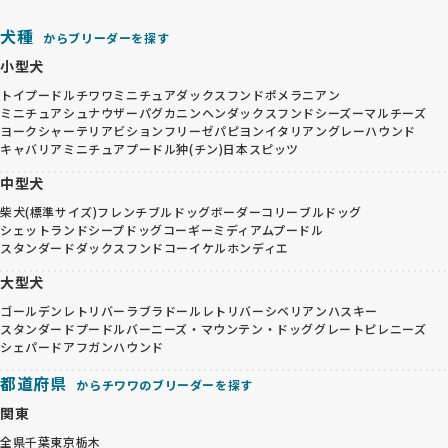
犬種
からブリーダーを探す
小型犬
トイプードル
チワワ
ミニチュアダックスフンド
ポメラニアン
ミニチュアシュナウザー
パグ
カニンヘンダックスフンド
シーズー
マルチーズ
ヨークシャーテリア
ビションフリーゼ
パピヨン
イタリアングレーハウンド
キャバリア
ミニチュアプードル
狆(チン)
日本スピッツ
中型犬
柴犬(標準サイズ)
フレンチブルドッグ
ボーダーコリー
ブルドッグ
シェットランドシープドッグ
コーギー
ミディアムプードル
スタンダードダックスフンド
コーイケルホンディエ
大型犬
ゴールデンレトリバー
ラブラドールレトリバー
シベリアンハスキー
スタンダードプードル
バーニーズ・マウンテン・ドッグ
グレートピレニーズ
シェパード
アフガンハウンド
都道府県
からチワワのブリーダーを探す
関東
全県
千葉
東京
栃木