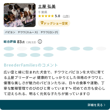
土屋 弘美
千葉県
5.0
(1件)
🏆
ドッグショー受賞
パピヨン
チワワ(スムース)
チワワ(ロング)
83
総合評価
点
（10/12）
BreederFamiliesのコメント
広い空と緑に包まれた犬舎で、チワワとパピヨンを大切に育て
る土屋ブリーダー🌿 健康的でしっかりとした体格のチワワと、
優雅な美しさが魅力のパピヨンたちは、日々の食事や運動、丁
寧な繁殖管理でのびのびと育っています🐾 初めての方も安心し
て迎えられる、明るく元気な子たちが揃っています😊
詳細を見る