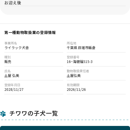
お迎え後
第一種動物取扱業の登録情報
事業所名
所在地
ライラック犬舎
千葉県 匝瑳市飯倉
種別
登録番号
販売
16−海健福515-3
氏名
動物取扱責任者
土屋 弘美
土屋弘美
登録年月日
有効期限
2028/11/27
2026/11/26
チワワの子犬一覧