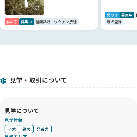
ています 💕
男の子
募集中
【BreederFamiliesへ】
女の子
募集中
健康診断
ワクチン接種
親犬登録
正直、最初はブリーダーさんを探すのにとても迷いました。大
手のサイトだとブリーダーさんがたくさん出てきて、口コミも
あるけれどピンとこなくて、どこで選べばいいのかわからない
状態でした。
そんなとき「他にいいサイトはないかな」と探していて出会っ
たのがBreederFamiliesさんでした。サイトの内容をじっくり
読んでいくと、ブリーダーさんをしっかりチェックしているの
が伝わってきて、チェックリストのような情報もとても参考に
見学・取引について
なりました。
「ここなら信頼できるブリーダーさんに出会える」と思えたの
が決め手です。
しっかり運営されているサービスだと感じましたし、安心して
見学について
お迎えまで進むことができました 🌸
見学対象
子犬
親犬
兄弟犬
見学エリア