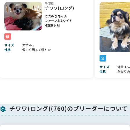
千葉県
感”が増していくことでしょう🌈👑
チワワ(ロング)
こだぬき ちゃん
フォーン&ホワイト
4歳0ヶ月
母
サイズ
体重 4kg
性格
優しく明るく穏やか
父
サイズ
体重 3.5
性格
かなりの
チワワ(ロング)(760)のブリーダーについて