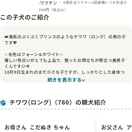
： 6種混合ワクチン1回接種につき別途８
ワクチン
000円（税込み）
この子犬のご紹介
👑美系のぷくぷくプリンスのようなチワワ（ロング）の男の子
です💖
✨毛色はフォーン＆ホワイト✨
優しい色合いがとても上品で、整ったお顔立ちが際立つ美男子
くんです🐶🌟
10月9日生まれのまだ小さな子ですが、しっかりとした身体つ
きをしており、健康的で安心感のある成長を見せてくれていま
続きを表示する
す💪💫
ふんわり柔らかい毛並みと、ぷくぷくとした可愛らしいボディ
チワワ(ロング)（760）の親犬紹介
がなんとも魅力的🥰
抱っこするとずっしりとした心地よい重みがあり、穏やかで人
懐っこい性格も相まって、思わず離したくなくなるような存在
です💕
お母さん
こだぬき ちゃん
お父さん
ア
これからの成長でさらに表情豊かになり、ますます“王子様