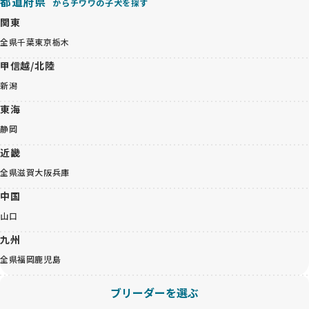
都道府県
からチワワの子犬を探す
関東
全県
千葉
東京
栃木
甲信越/北陸
新潟
東海
静岡
近畿
全県
滋賀
大阪
兵庫
中国
山口
九州
全県
福岡
鹿児島
ブリーダーを選ぶ