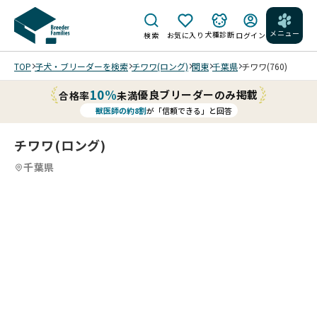
メニュー
犬種診断
検索
お気に入り
ログイン
TOP
子犬・ブリーダーを検索
チワワ(ロング)
関東
千葉県
チワワ(760)
10%
優良ブリーダーのみ掲載
合格率
未満
獣医師の約8割
が「信頼できる」と回答
チワワ(ロング)
千葉県
0
20
5
20
6
20
7
20
8
20
9
10
20
11
20
12
20
13
20
14
20
15
20
16
20
17
20
18
20
19
20
20
20
20
20
/
/
/
/
/
/
/
/
/
/
/
/
/
/
/
/
/
僕は
元気
いっ
ぱい
の子
202
202
202
202
狸っ
202
202
202
202
202
202
202
202
202
202
202
202
202
202
202
6/0
6/0
6/0
6/0
子♡
6/0
6/0
6/0
6/0
6/0
6/0
6/0
6/0
6/0
6/0
6/0
5/1
5/1
5/1
5/1
6/1
6/1
6/1
6/1
すぐ
6/0
6/0
6/0
2/2
2/2
2/2
2/2
1/1
1/1
1/1
1/1
2/2
2/2
2/2
2/2
6 撮
6 撮
6 撮
6 撮
るだ
7 撮
7 撮
7 撮
2 撮
2 撮
2 撮
2 撮
4 撮
4 撮
4 撮
4 撮
0 撮
0 撮
0 撮
0 撮