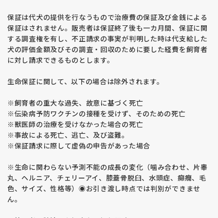
保証は代犬の提供を行なうもので治療費の保証及び金銭による
保証はされません。販売者は保証終了後も一カ月間、保証に関
する調査権を有し、不正請求の事実が判明した時は代支給した
犬の評価金額及びその調査・回収のために要した経費を飼育者
に対し請求できるものとします。
生命保証に関して、以下の場合は除外されます。
※飼育者の重大な過失、故意に基づく死亡
※伝染病予防ワクチンの接種を受けず、そのための死亡
※獣医師の治療を受けなかった場合の死亡
※事故による死亡、逃亡、及び盗難。
※保証請求に際して虚偽の申告があった場合
※生命に関わらない予測不能の成長の変化（噛み合わせ、片睾
丸、ヘルニア、チェリーアイ、膝蓋骨脱臼、水頭症、癲癇、毛
色、サイズ、性格等）◉お引き渡し時点では判別ができませ
ん。