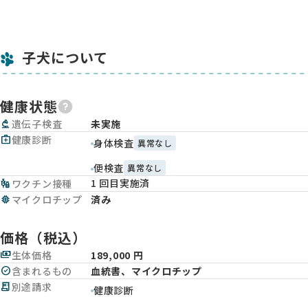
子犬について
健康状態
biotech
遺伝子検査
未実施
medical_services
健康診断
身体検査
異常なし
便検査
異常なし
1 回目実施済
vaccines
ワクチン接種
memory
マイクロチップ
済み
価格（税込）
payments
生体価格
189,000 円
check_circle
含まれるもの
血統書、マイクロチップ
receipt_long
別途請求
健康診断