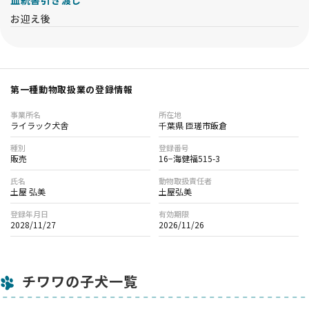
血統書引き渡し
お迎え後
第一種動物取扱業の登録情報
事業所名
所在地
ライラック犬舎
千葉県 匝瑳市飯倉
種別
登録番号
販売
16−海健福515-3
氏名
動物取扱責任者
土屋 弘美
土屋弘美
登録年月日
有効期限
2028/11/27
2026/11/26
チワワの子犬一覧