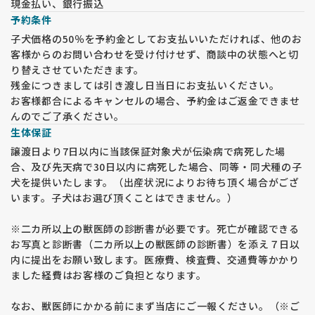
現金払い、銀行振込
予約条件
子犬価格の50％を予約金としてお支払いいただければ、他のお
客様からのお問い合わせを受け付けせず、商談中の状態へと切
り替えさせていただきます。
残金につきましては引き渡し日当日にお支払いください。
お客様都合によるキャンセルの場合、予約金はご返金できませ
んのでご了承ください。
生体保証
譲渡日より7日以内に当該保証対象犬が伝染病で病死した場
合、及び先天病で30日以内に病死した場合、同等・同犬種の子
犬を提供いたします。（出産状況によりお待ち頂く場合がござ
います。子犬はお選び頂くことはできません。）
※二カ所以上の獣医師の診断書が必要です。死亡が確認できる
お写真と診断書（二カ所以上の獣医師の診断書）を添え７日以
内に提出をお願い致します。医療費、検査費、交通費等かかり
ました経費はお客様のご負担となります。
なお、獣医師にかかる前にまず当店にご一報ください。（※ご