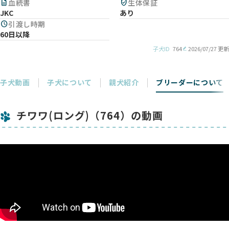
description
血統書
verified_user
生体保証
JKC
あり
schedule
引渡し時期
60日以降
子犬ID
764
2026/07/27 更新
子犬動画
子犬について
親犬紹介
ブリーダーについて
チワワ(ロング)（764）の動画