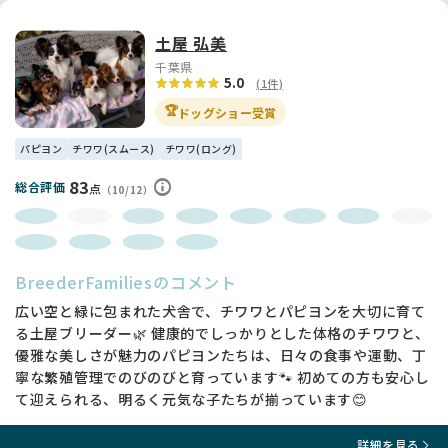
土屋 弘美
千葉県
5.0
(1件)
🏆
ドッグショー受賞
パピヨン
チワワ(スムース)
チワワ(ロング)
83
総合評価
点
（10/12）
BreederFamiliesのコメント
広い空と緑に包まれた犬舎で、チワワとパピヨンを大切に育て
る土屋ブリーダー🌿 健康的でしっかりとした体格のチワワと、
優雅な美しさが魅力のパピヨンたちは、日々の食事や運動、丁
寧な繁殖管理でのびのびと育っています🐾 初めての方も安心し
て迎えられる、明るく元気な子たちが揃っています😊
詳細を見る