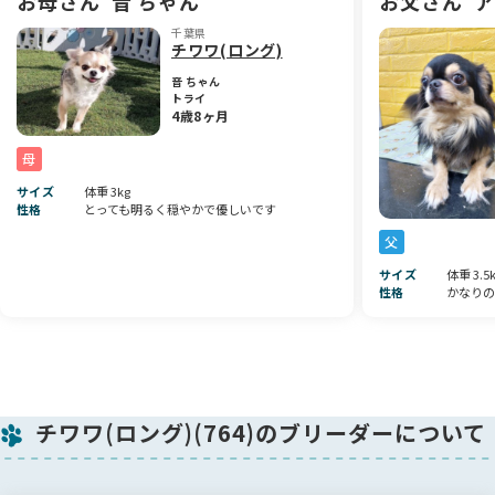
お母さん
音 ちゃん
お父さん
ア
さなお姫様です👸💞
千葉県
これから成長とともに、ますます表情も豊かになり、可愛さと
チワワ(ロング)
魅力がどんどん増していくと思います🌈
音 ちゃん
トライ
新しいご家族のもとでも、たくさんの愛を受けながら幸せいっ
4歳8ヶ月
ぱいに育ってくれることでしょう💐💕
母
サイズ
体重 3kg
性格
とっても明るく穏やかで優しいです
父
サイズ
体重 3.5
性格
かなりの
チワワ(ロング)(764)のブリーダーについて