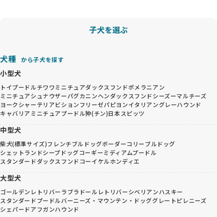
子犬を選ぶ
犬種
から子犬を探す
小型犬
トイプードル
チワワ
ミニチュアダックスフンド
ポメラニアン
ミニチュアシュナウザー
パグ
カニンヘンダックスフンド
シーズー
マルチーズ
ヨークシャーテリア
ビションフリーゼ
パピヨン
イタリアングレーハウンド
キャバリア
ミニチュアプードル
狆(チン)
日本スピッツ
中型犬
柴犬(標準サイズ)
フレンチブルドッグ
ボーダーコリー
ブルドッグ
シェットランドシープドッグ
コーギー
ミディアムプードル
スタンダードダックスフンド
コーイケルホンディエ
大型犬
ゴールデンレトリバー
ラブラドールレトリバー
シベリアンハスキー
スタンダードプードル
バーニーズ・マウンテン・ドッグ
グレートピレニーズ
シェパード
アフガンハウンド