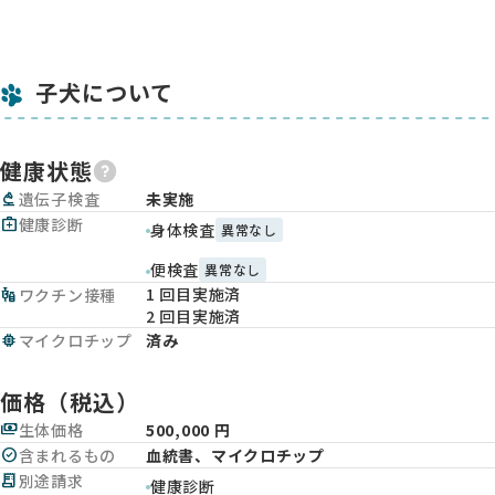
子犬について
健康状態
biotech
遺伝子検査
未実施
medical_services
健康診断
身体検査
異常なし
便検査
異常なし
1 回目実施済
vaccines
ワクチン接種
2 回目実施済
memory
マイクロチップ
済み
価格（税込）
payments
生体価格
500,000 円
check_circle
含まれるもの
血統書、マイクロチップ
receipt_long
別途請求
健康診断