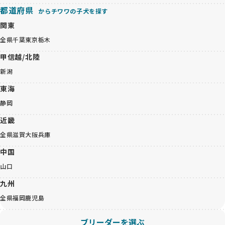
都道府県
からチワワの子犬を探す
関東
全県
千葉
東京
栃木
甲信越/北陸
新潟
東海
静岡
近畿
全県
滋賀
大阪
兵庫
中国
山口
九州
全県
福岡
鹿児島
ブリーダーを選ぶ