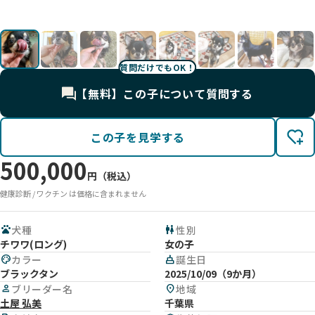
影
影
影
影
影
影
影
影
影
影
影
影
影
影
影
影
影
影
影
質問だけでもOK！
【無料】この子について質問する
この子を見学する
500,000
円（税込）
健康診断 / ワクチン は価格に含まれません
pets
犬種
wc
性別
チワワ(ロング)
女の子
palette
カラー
cake
誕生日
ブラックタン
2025/10/09（9か月）
person
ブリーダー名
location_on
地域
土屋 弘美
千葉県