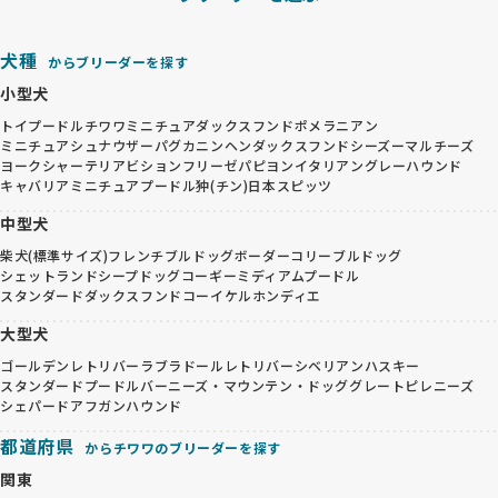
犬種
からブリーダーを探す
小型犬
トイプードル
チワワ
ミニチュアダックスフンド
ポメラニアン
ミニチュアシュナウザー
パグ
カニンヘンダックスフンド
シーズー
マルチーズ
ヨークシャーテリア
ビションフリーゼ
パピヨン
イタリアングレーハウンド
キャバリア
ミニチュアプードル
狆(チン)
日本スピッツ
中型犬
柴犬(標準サイズ)
フレンチブルドッグ
ボーダーコリー
ブルドッグ
シェットランドシープドッグ
コーギー
ミディアムプードル
スタンダードダックスフンド
コーイケルホンディエ
大型犬
ゴールデンレトリバー
ラブラドールレトリバー
シベリアンハスキー
スタンダードプードル
バーニーズ・マウンテン・ドッグ
グレートピレニーズ
シェパード
アフガンハウンド
都道府県
からチワワのブリーダーを探す
関東