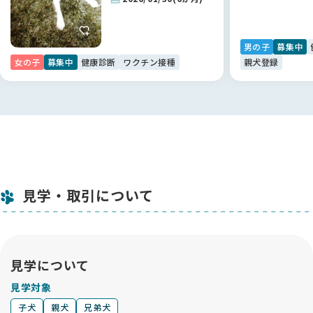
ないみたいです。食事もしっかり食べてくれて、元気に過ごし
ています 💕
男の子
募集中
【BreederFamiliesへ】
女の子
募集中
健康診断
ワクチン接種
親犬登録
正直、最初はブリーダーさんを探すのにとても迷いました。大
手のサイトだとブリーダーさんがたくさん出てきて、口コミも
あるけれどピンとこなくて、どこで選べばいいのかわからない
状態でした。
そんなとき「他にいいサイトはないかな」と探していて出会っ
たのがBreederFamiliesさんでした。サイトの内容をじっくり
読んでいくと、ブリーダーさんをしっかりチェックしているの
が伝わってきて、チェックリストのような情報もとても参考に
見学・取引について
なりました。
「ここなら信頼できるブリーダーさんに出会える」と思えたの
が決め手です。
しっかり運営されているサービスだと感じましたし、安心して
見学について
お迎えまで進むことができました 🌸
見学対象
子犬
親犬
兄弟犬