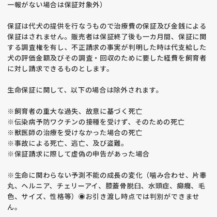
一報がない場合は保証対象外）
保証は代犬の提供を行なうもので治療費の保証及び金銭による
保証はされません。販売者は保証終了後も一カ月間、保証に関
する調査権を有し、不正請求の事実が判明した時は代支給した
犬の評価金額及びその調査・回収のために要した経費を飼育者
に対し請求できるものとします。
生命保証に関して、以下の場合は除外されます。
※飼育者の重大な過失、故意に基づく死亡
※伝染病予防ワクチンの接種を受けず、そのための死亡
※獣医師の治療を受けなかった場合の死亡
※事故による死亡、逃亡、及び盗難。
※保証請求に際して虚偽の申告があった場合
※生命に関わらない予測不能の成長の変化（噛み合わせ、片睾
丸、ヘルニア、チェリーアイ、膝蓋骨脱臼、水頭症、癲癇、毛
色、サイズ、性格等）◉お引き渡し時点では判別ができませ
ん。