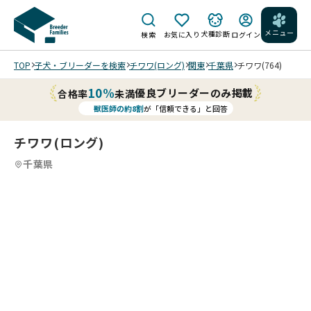
メニュー
犬種診断
検索
お気に入り
ログイン
TOP
子犬・ブリーダーを検索
チワワ(ロング)
関東
千葉県
チワワ(764)
10%
優良ブリーダーのみ掲載
合格率
未満
獣医師の約8割
が「信頼できる」と回答
チワワ(ロング)
千葉県
9
19
5
19
6
19
7
19
8
19
9
10
19
11
19
12
19
13
19
14
19
15
19
16
19
17
19
18
19
19
19
19
19
/
/
/
/
/
/
/
/
/
/
/
/
/
/
/
/
202
202
202
202
202
202
202
202
202
202
202
202
202
202
202
202
202
202
202
6/0
6/0
6/0
6/0
6/0
6/0
6/0
6/0
6/0
6/0
6/0
6/0
6/0
6/0
6/0
5/1
5/1
5/1
5/1
7/2
7/2
7/2
6/1
6/1
6/1
6/1
2/0
2/0
2/0
2/0
1/0
1/0
1/0
1/0
2/1
2/0
2/0
2/0
5 撮
5 撮
5 撮
6 撮
6 撮
6 撮
6 撮
3 撮
3 撮
3 撮
3 撮
8 撮
8 撮
8 撮
8 撮
5 撮
3 撮
3 撮
3 撮