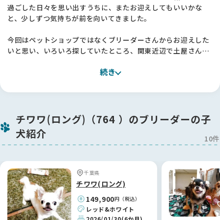
過ごした日々を思い出すうちに、またお迎えしてもいいかな
と、少しずつ気持ちが前を向いてきました。
今回はペットショップではなくブリーダーさんからお迎えした
いと思い、いろいろ探していたところ、関東近辺で土屋さんを
見つけました。プロフィールから誠実さが伝わってきて、犬た
続き
ちを家族のように大切に育てていらっしゃるこだわりも書かれ
ていて、「この方なら」と思い見学をお願いしました 🐶
実際にお伺いするのは、ブリーダーさんのところに行くのは初
めてだったので少し緊張していたのですが、土屋さんはすごく
チワワ(ロング)（764 ）のブリーダーの子
気さくに対応してくださいました。お目当ての子だけでなく、
犬紹介
お母さん犬や兄弟犬も連れてきてくださって、一頭一頭の性格
10件
の違いまで丁寧に教えてくださったんです。
他に気になっていた子のことも全部説明してくださって、お世
話の仕方や生活の様子まで詳しくお話しいただけました。お引
千葉県
き渡しのときには「申し訳ない」というくらい、本当に大切に
チワワ(ロング)
育ててこられたんだなと感じました ✨
149,900
円（税込）
レッド&ホワイト
お迎えした子はとっても活発で、ケージから出たくてしょうが
2026/01/30
(6か月)