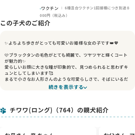
： 6種混合ワクチン1回接種につき別途８
ワクチン
000円（税込み）
この子犬のご紹介
✨よちよち歩きがとっても可愛いお姫様な女の子です👑💖
🩷ブラックタンの毛色がとても綺麗で、ツヤツヤと輝くコート
が魅力的✨
愛らしいお顔に大きな瞳が印象的で、見つめられると思わずキ
ュンとしてしまいます🥰
まるで小さなお人形さんのような可愛らしさで、そばにいるだ
けで心がほっこりします🌸
続きを表示する
🐾まだ小さな体でよちよちと歩く姿が本当に愛らしく、毎日少
しずつできることが増えていく姿に成長を感じます😊✨
チワワ(ロング)（764）の親犬紹介
抱っこが大好きで、人のぬくもりを感じながら安心したように
目を細める姿もとっても可愛いんですよ💕
🌼性格は優しく穏やかで、どこかおっとりとした雰囲気✨
甘えん坊な一面もあり、そっと寄り添ってくれる姿はまさに小