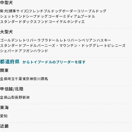
中型犬
柴犬(標準サイズ)
フレンチブルドッグ
ボーダーコリー
ブルドッグ
シェットランドシープドッグ
コーギー
ミディアムプードル
スタンダードダックスフンド
コーイケルホンディエ
大型犬
ゴールデンレトリバー
ラブラドールレトリバー
シベリアンハスキー
スタンダードプードル
バーニーズ・マウンテン・ドッグ
グレートピレニーズ
シェパード
アフガンハウンド
都道府県
からトイプードルのブリーダーを探す
関東
全県
埼玉
千葉
東京
神奈川
群馬
甲信越/北陸
全県
山梨
長野
新潟
東海
愛知
近畿