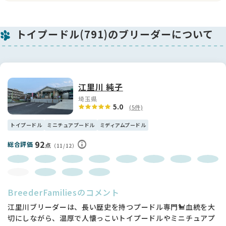
で、そっと寄り添ってくれる姿がたまりません🌸
💪体つきはバランスが良く、骨格や関節がしっかりしていて健
トイプードル(791)のブリーダーについて
康的✨
小さな体でも安定感があり、元気いっぱいにぴょんぴょんと遊
ぶ姿がとても愛らしいです🐾
食欲もあり、すくすくと順調に成長しています🍀
🌼毛色は人気の高いレッド❤️
江里川 純子
艶があり、光に当たるとふんわり輝くような美しいカラーです
埼玉県
✨
5.0
(5件)
これから毛量も増えていくので、ふわふわのテディベアカット
もとっても似合いそう✂️🎀
トイプードル
ミニチュアプードル
ミディアムプードル
92
総合評価
点
💕人が大好きで、いつも楽しそうに尻尾をふってくれる可愛い
（11/12）
女の子。
新しいご家族にもすぐに懐いて、たくさんの癒しと笑顔を届け
てくれることでしょう☺️
BreederFamiliesのコメント
これからの成長がますます楽しみな、優しくて可愛いトイプー
ドルの女の子です🌸✨
江里川ブリーダーは、長い歴史を持つプードル専門🐩血統を大
切にしながら、温厚で人懐っこいトイプードルやミニチュアプ