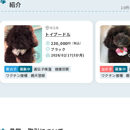
感謝しております。
紹介
江里川ブリーダーに出会えて、心から良かったと思っていま
10件
す！🐶
【BreederFamiliesへ】
埼玉県
色々なサイトを見て回りましたが、こちらのBreederFamilies
トイプードル
は情報の透明性が高く、非常に信頼できるサイトだと感じまし
230,000
円（税込）
た。
ブラック
おかげさまで、江里川ブリーダーのような素敵な専門家と繋が
2026/02/17
(5か月)
ることができ、納得のいく形で新しい家族探しができていま
す。
男の子
募集中
遺伝子検査
健康診断
女の子
募集中
ありがとうございました。😊
ワクチン接種
親犬登録
ワクチン接種
親