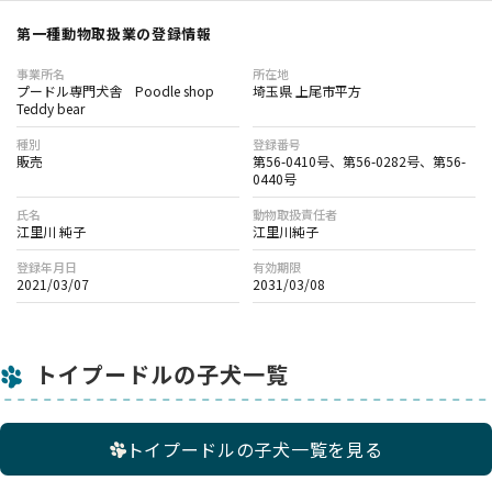
第一種動物取扱業の登録情報
事業所名
所在地
プードル専門犬舎 Poodle shop
埼玉県 上尾市平方
Teddy bear
種別
登録番号
販売
第56-0410号、第56-0282号、第56-
0440号
氏名
動物取扱責任者
江里川 純子
江里川純子
登録年月日
有効期限
2021/03/07
2031/03/08
トイプードルの子犬一覧
トイプードルの子犬一覧を見る