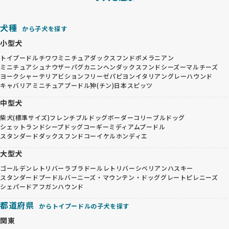
犬種
から子犬を探す
小型犬
トイプードル
チワワ
ミニチュアダックスフンド
ポメラニアン
ミニチュアシュナウザー
パグ
カニンヘンダックスフンド
シーズー
マルチーズ
ヨークシャーテリア
ビションフリーゼ
パピヨン
イタリアングレーハウンド
キャバリア
ミニチュアプードル
狆(チン)
日本スピッツ
中型犬
柴犬(標準サイズ)
フレンチブルドッグ
ボーダーコリー
ブルドッグ
シェットランドシープドッグ
コーギー
ミディアムプードル
スタンダードダックスフンド
コーイケルホンディエ
大型犬
ゴールデンレトリバー
ラブラドールレトリバー
シベリアンハスキー
スタンダードプードル
バーニーズ・マウンテン・ドッグ
グレートピレニーズ
シェパード
アフガンハウンド
都道府県
からトイプードルの子犬を探す
関東