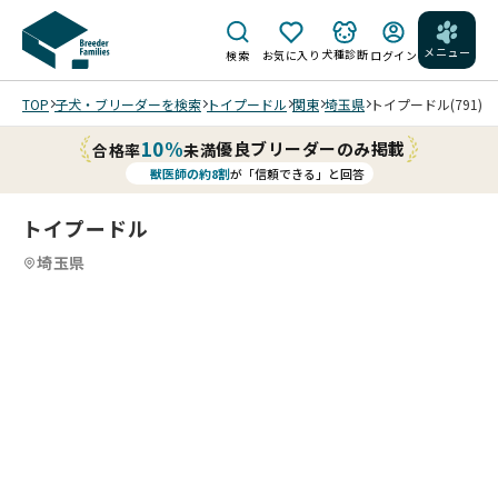
メニュー
犬種診断
検索
お気に入り
ログイン
TOP
子犬・ブリーダーを検索
トイプードル
関東
埼玉県
トイプードル(791)
10%
優良ブリーダーのみ掲載
合格率
未満
獣医師の約8割
が「信頼できる」と回答
トイプードル
埼玉県
4
4
4
4
/
/
20
20
20
20
25/
25/
25/
25/
11/
11/
11/
11/
04
04
04
04