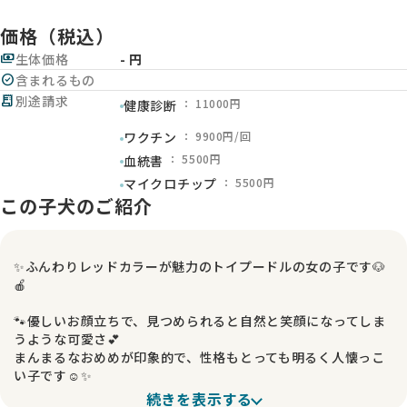
価格（税込）
payments
生体価格
- 円
check_circle
含まれるもの
receipt_long
別途請求
： 11000円
健康診断
： 9900円/回
ワクチン
： 5500円
血統書
： 5500円
マイクロチップ
この子犬のご紹介
✨ふんわりレッドカラーが魅力のトイプードルの女の子です🐶
🍎
🐾優しいお顔立ちで、見つめられると自然と笑顔になってしま
うような可愛さ💕
まんまるなおめめが印象的で、性格もとっても明るく人懐っこ
い子です☺️✨
抱っこをすると安心したように落ち着いてくれる甘えん坊さん
続きを表示する