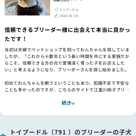
ーさんの想いや飼育環境といった「正しい情報」を丁寧に発信
している姿勢に、命を扱う責任感を感じて信頼できました。
トイプードル
おかげで、江里川さんのような素晴らしいブリーダーさんに出
2026-01-19
会えました。本当にありがとうございました！🌱
信頼できるブリーダー様に出会えて本当に良かっ
たです！
当初は夫婦でペットショップを回ってわんちゃんを探していま
したが、「これから十数年という長い時間を共にする家族だか
らこそ、信頼できる方の元で愛情深く育った子をお迎えした
い」と考えるようになり、ブリーダーさんを探し始めました。
初めてわんちゃんを飼うということもあり、知識不足で不安な
ことも多かったのですが、こちらのサイトで江里川純子ブリー
ダーを知り、そのお人柄や考え方に深く感銘を受けました。
続き
実際にお話をさせていただく中で、私たちの不安な気持ちをし
っかりと汲み取ってくださり、「江里川さんの元で育った子な
ら、安心してお迎えできる」と確信に変わりました。
今回はこちらの希望に沿って丁寧にご提案をいただき、本当に
トイプードル（791 ）のブリーダーの子犬