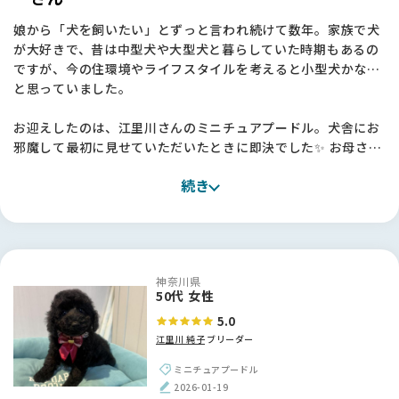
娘から「犬を飼いたい」とずっと言われ続けて数年。家族で犬
が大好きで、昔は中型犬や大型犬と暮らしていた時期もあるの
ですが、今の住環境やライフスタイルを考えると小型犬かな…
と思っていました。
お迎えしたのは、江里川さんのミニチュアプードル。犬舎にお
邪魔して最初に見せていただいたときに即決でした✨ お母さん
ワンちゃんもとても元気で、一緒にいる他のワンちゃんたちも
続き
みんな健康で穏やか。「本当にすごくいい環境で育てていらっ
しゃるんだな」と、言葉にしなくても伝わってきたんです。
お迎えしてからも、うちの子はとても穏やかで、お母さんとし
っかり一緒に過ごさせてもらっていたおかげか、本当に飼いや
神奈川県
すい子に育っています。最近はすっかり肝も据わってきて、家
50代 女性
族の一員として毎日笑わせてくれています💕
5.0
江里川 純子
ブリーダー
江里川さん、本当にありがとうございました。
ミニチュアプードル
【BreederFamiliesへ】
2026-01-19