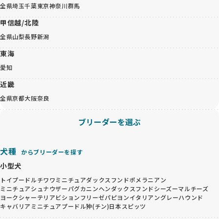
全県
埼玉
千葉
東京
神奈川
群馬
甲信越/北陸
全県
山梨
長野
新潟
東海
愛知
近畿
全県
京都
大阪
奈良
ブリーダーを選ぶ
犬種
からブリーダーを探す
小型犬
トイプードル
チワワ
ミニチュアダックスフンド
ポメラニアン
ミニチュアシュナウザー
パグ
カニンヘンダックスフンド
シーズー
マルチーズ
ヨークシャーテリア
ビションフリーゼ
パピヨン
イタリアングレーハウンド
キャバリア
ミニチュアプードル
狆(チン)
日本スピッツ