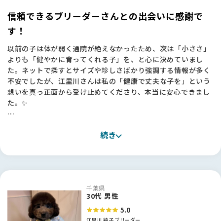
ブリーダーさんからお迎えしたいとは思っていたものの、本当
にいろいろな方がいらっしゃるので、「どうやっていいブリー
信頼できるブリーダーさんとの出会いに感謝で
ダーさんを見つければいいんだろう？」というのが一番の悩み
す！
でした。
以前の子は体が弱く通院が絶えなかったため、次は「小ささ」
ChatGPTに相談し、大手サイトものぞいてみたのですが、サ
よりも「健やかに育ってくれる子」を、と心に決めていまし
イトを見てすぐにBreederFamiliesさんで探そうと思いまし
た。ネットで探すとサイズや珍しさばかり強調する情報が多く
た。掲載基準もきちんと公開されていて、「ここなら信頼でき
不安でしたが、江里川さんは私の「健康で丈夫な子を」という
る」と思えました🌸
想いを真っ正面から受け止めてくださり、本当に安心できまし
た。✨
実際、江里川さんに出会えたのはBreederFamiliesのおかげで
す。
お迎えしたミニチュアプードルの子は、骨格もしっかりしてい
本当に、いいブリーダーさんにつないで頂いたなと、心から感
続き
て元気いっぱい！抱っこしたときの温かい重みを感じるたび
謝しています✨
に、江里川さんにお願いして良かったと実感しています。お迎
え後も里帰りをさせていただくなど、今でも繋がっていられる
のがとても心強いです。🐶
千葉県
【BreederFamiliesへ】
30代 男性
今回お世話になったBreederFamiliesさんは、他のサイトとは
5.0
違う「誠実さ」を感じました。派手な宣伝ではなく、ブリーダ
江里川 純子
ブリーダー