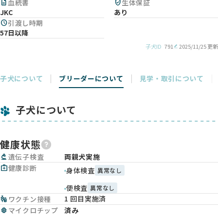
description
血統書
verified_user
生体保証
JKC
あり
schedule
引渡し時期
57日以降
子犬ID
791
2025/11/25 更新
子犬について
ブリーダーについて
見学・取引について
子犬について
健康状態
biotech
遺伝子検査
両親犬実施
medical_services
健康診断
身体検査
異常なし
便検査
異常なし
1 回目実施済
vaccines
ワクチン接種
memory
マイクロチップ
済み