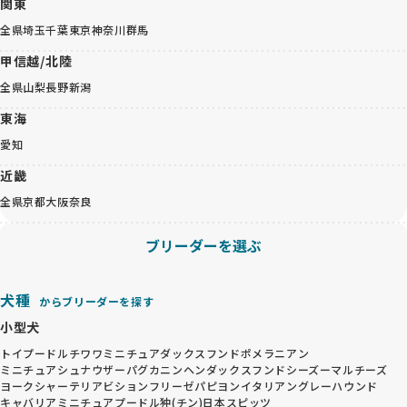
関東
全県
埼玉
千葉
東京
神奈川
群馬
甲信越/北陸
全県
山梨
長野
新潟
東海
愛知
近畿
全県
京都
大阪
奈良
ブリーダーを選ぶ
犬種
からブリーダーを探す
小型犬
トイプードル
チワワ
ミニチュアダックスフンド
ポメラニアン
ミニチュアシュナウザー
パグ
カニンヘンダックスフンド
シーズー
マルチーズ
ヨークシャーテリア
ビションフリーゼ
パピヨン
イタリアングレーハウンド
キャバリア
ミニチュアプードル
狆(チン)
日本スピッツ