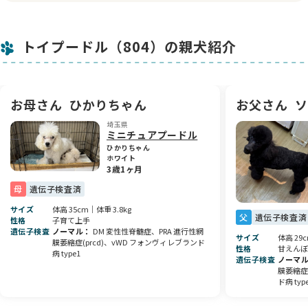
🎀お顔立ちもばっちり！
くりくりのお目目に、整ったお顔立ちがとっても可愛く、今後
トイプードル（804）の親犬紹介
ますますイケメンに育ってくれそうです✨
シルバーの被毛は成長とともに美しく変化していくので、大人
になる頃にはさらに魅力が増すこと間違いなし。
ふわふわの毛質で、トリミング次第でいろんなスタイルを楽し
めます✂️
お母さん
ひかりちゃん
お父さん
ソ
埼玉県
🏡新しいご家族との出会いをお待ちしています
ミニチュアプードル
性格も健康状態もばっちりな男の子なので、初めてワンちゃん
ひかりちゃん
を迎える方にも安心しておすすめできます。
ホワイト
この子と一緒に過ごす毎日が、笑顔にあふれるかけがえのない
3歳1ヶ月
時間になりますように🍀
母
遺伝子検査済
ぜひ一度、この子に会いに来てくださいね♪
サイズ
体高 35cm｜体重 3.8kg
父
遺伝子検査済
性格
子育て上手
素敵なご縁を心よりお待ちしております😊
遺伝子検査
ノーマル
DM 変性性脊髄症、PRA 進行性網
サイズ
体高 29
膜萎縮症(prcd)、vWD フォンヴィレブランド
性格
甘えんぼ
病 type1
遺伝子検査
ノーマ
膜萎縮症
ド病 typ