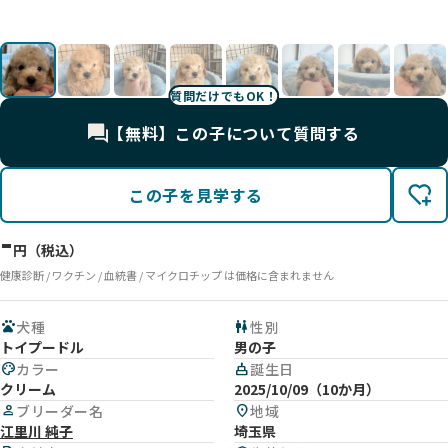
UP
UP
UP
UP
UP
質問だけでもOK！
【無料】この子について質問する
この子を見学する
-
円（税込）
健康診断 / ワクチン / 血統書 / マイクロチップ は価格に含まれません
pets
犬種
wc
性別
トイプードル
男の子
palette
カラー
cake
誕生日
クリーム
2025/10/09（10か月）
person
ブリーダー名
location_on
地域
江里川 純子
埼玉県