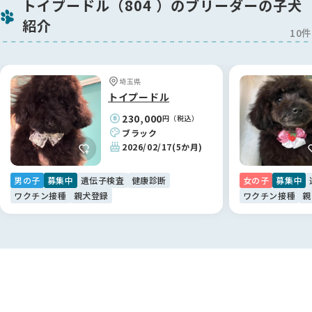
今回はこちらの希望に沿って丁寧にご提案をいただき、本当に
トイプードル（804 ）のブリーダーの子犬
感謝しております。
紹介
江里川ブリーダーに出会えて、心から良かったと思っていま
10件
す！🐶
【BreederFamiliesへ】
埼玉県
色々なサイトを見て回りましたが、こちらのBreederFamilies
トイプードル
は情報の透明性が高く、非常に信頼できるサイトだと感じまし
230,000
円（税込）
た。
ブラック
おかげさまで、江里川ブリーダーのような素敵な専門家と繋が
2026/02/17
(5か月)
ることができ、納得のいく形で新しい家族探しができていま
す。
男の子
募集中
遺伝子検査
健康診断
女の子
募集中
ありがとうございました。😊
ワクチン接種
親犬登録
ワクチン接種
親