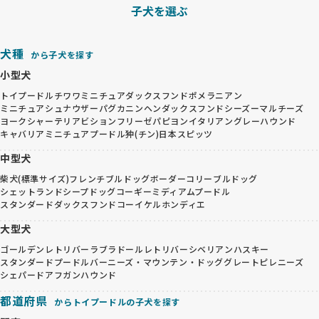
子犬を選ぶ
犬種
から子犬を探す
小型犬
トイプードル
チワワ
ミニチュアダックスフンド
ポメラニアン
ミニチュアシュナウザー
パグ
カニンヘンダックスフンド
シーズー
マルチーズ
ヨークシャーテリア
ビションフリーゼ
パピヨン
イタリアングレーハウンド
キャバリア
ミニチュアプードル
狆(チン)
日本スピッツ
中型犬
柴犬(標準サイズ)
フレンチブルドッグ
ボーダーコリー
ブルドッグ
シェットランドシープドッグ
コーギー
ミディアムプードル
スタンダードダックスフンド
コーイケルホンディエ
大型犬
ゴールデンレトリバー
ラブラドールレトリバー
シベリアンハスキー
スタンダードプードル
バーニーズ・マウンテン・ドッグ
グレートピレニーズ
シェパード
アフガンハウンド
都道府県
からトイプードルの子犬を探す