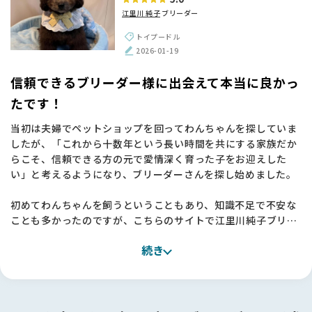
違う「誠実さ」を感じました。派手な宣伝ではなく、ブリーダ
江里川 純子
ブリーダー
ーさんの想いや飼育環境といった「正しい情報」を丁寧に発信
している姿勢に、命を扱う責任感を感じて信頼できました。
トイプードル
おかげで、江里川さんのような素晴らしいブリーダーさんに出
2026-01-19
会えました。本当にありがとうございました！🌱
信頼できるブリーダー様に出会えて本当に良かっ
たです！
当初は夫婦でペットショップを回ってわんちゃんを探していま
したが、「これから十数年という長い時間を共にする家族だか
らこそ、信頼できる方の元で愛情深く育った子をお迎えした
い」と考えるようになり、ブリーダーさんを探し始めました。
初めてわんちゃんを飼うということもあり、知識不足で不安な
ことも多かったのですが、こちらのサイトで江里川純子ブリー
ダーを知り、そのお人柄や考え方に深く感銘を受けました。
続き
実際にお話をさせていただく中で、私たちの不安な気持ちをし
っかりと汲み取ってくださり、「江里川さんの元で育った子な
ら、安心してお迎えできる」と確信に変わりました。