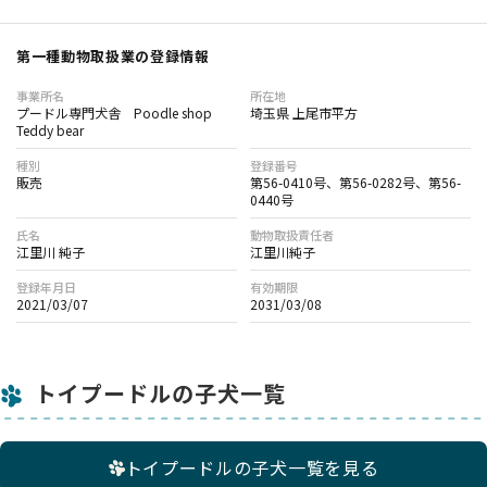
第一種動物取扱業の登録情報
事業所名
所在地
プードル専門犬舎 Poodle shop
埼玉県 上尾市平方
Teddy bear
種別
登録番号
販売
第56-0410号、第56-0282号、第56-
0440号
氏名
動物取扱責任者
江里川 純子
江里川純子
登録年月日
有効期限
2021/03/07
2031/03/08
トイプードルの子犬一覧
トイプードルの子犬一覧を見る