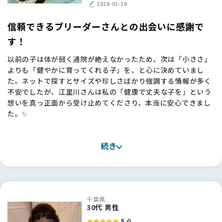
【BreederFamiliesへ】
2026-01-19
ブリーダーさんからお迎えしたいとは思っていたものの、本当
にいろいろな方がいらっしゃるので、「どうやっていいブリー
信頼できるブリーダーさんとの出会いに感謝で
ダーさんを見つければいいんだろう？」というのが一番の悩み
す！
でした。
以前の子は体が弱く通院が絶えなかったため、次は「小ささ」
ChatGPTに相談し、大手サイトものぞいてみたのですが、サ
よりも「健やかに育ってくれる子」を、と心に決めていまし
イトを見てすぐにBreederFamiliesさんで探そうと思いまし
た。ネットで探すとサイズや珍しさばかり強調する情報が多く
た。掲載基準もきちんと公開されていて、「ここなら信頼でき
不安でしたが、江里川さんは私の「健康で丈夫な子を」という
る」と思えました🌸
想いを真っ正面から受け止めてくださり、本当に安心できまし
た。✨
実際、江里川さんに出会えたのはBreederFamiliesのおかげで
す。
お迎えしたミニチュアプードルの子は、骨格もしっかりしてい
本当に、いいブリーダーさんにつないで頂いたなと、心から感
続き
て元気いっぱい！抱っこしたときの温かい重みを感じるたび
謝しています✨
に、江里川さんにお願いして良かったと実感しています。お迎
え後も里帰りをさせていただくなど、今でも繋がっていられる
のがとても心強いです。🐶
千葉県
【BreederFamiliesへ】
30代 男性
今回お世話になったBreederFamiliesさんは、他のサイトとは
5.0