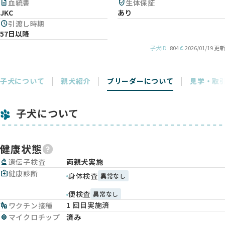
description
血統書
verified_user
生体保証
JKC
あり
schedule
引渡し時期
57日以降
子犬ID
804
2026/01/19 更新
子犬について
親犬紹介
ブリーダーについて
見学・取
子犬について
健康状態
biotech
遺伝子検査
両親犬実施
medical_services
健康診断
身体検査
異常なし
便検査
異常なし
1 回目実施済
vaccines
ワクチン接種
memory
マイクロチップ
済み