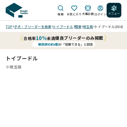
メニュー
犬種診断
検索
お気に入り
ログイン
TOP
子犬・ブリーダーを検索
トイプードル
関東
埼玉県
トイプードル(804)
10%
優良ブリーダーのみ掲載
合格率
未満
獣医師の約8割
が「信頼できる」と回答
トイプードル
埼玉県
9
4
9
5
9
6
9
7
9
8
9
9
9
9
/
/
/
/
/
/
/
20
20
20
20
20
26/
25/
25/
25/
25/
01/
12/
12/
12/
12/
07
08
08
08
08