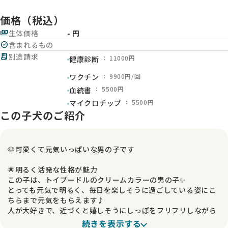
価格（税込）
payments
生体価格
- 円
check_circle
含まれるもの
receipt_long
別途請求
： 11000円
健康診断
： 9900円/回
ワクチン
： 5500円
血統書
： 5500円
マイクロチップ
この子犬のご紹介
🐶可愛くて元気いっぱいな男の子です
🌟明るく活発な性格が魅力
この子は、トイプードルのクリームカラーの男の子✨
とっても元気で明るく、毎日を楽しそうに過ごしている姿にこ
ちらまで元気をもらえます♪
人が大好きで、近づくと嬉しそうにしっぽをフリフリしながら
駆け寄ってきてくれる、愛嬌たっぷりの子です😊
続きを表示する