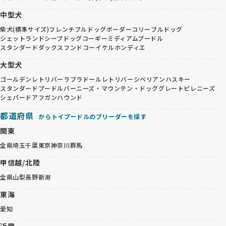
中型犬
柴犬(標準サイズ)
フレンチブルドッグ
ボーダーコリー
ブルドッグ
シェットランドシープドッグ
コーギー
ミディアムプードル
スタンダードダックスフンド
コーイケルホンディエ
大型犬
ゴールデンレトリバー
ラブラドールレトリバー
シベリアンハスキー
スタンダードプードル
バーニーズ・マウンテン・ドッグ
グレートピレニーズ
シェパード
アフガンハウンド
都道府県
からトイプードルのブリーダーを探す
関東
全県
埼玉
千葉
東京
神奈川
群馬
甲信越/北陸
全県
山梨
長野
新潟
東海
愛知