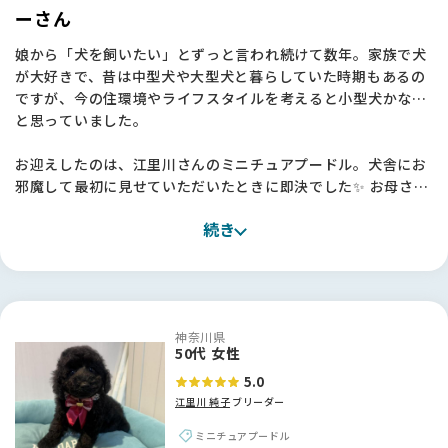
ーさん
娘から「犬を飼いたい」とずっと言われ続けて数年。家族で犬
が大好きで、昔は中型犬や大型犬と暮らしていた時期もあるの
ですが、今の住環境やライフスタイルを考えると小型犬かな…
と思っていました。
お迎えしたのは、江里川さんのミニチュアプードル。犬舎にお
邪魔して最初に見せていただいたときに即決でした✨ お母さん
ワンちゃんもとても元気で、一緒にいる他のワンちゃんたちも
続き
みんな健康で穏やか。「本当にすごくいい環境で育てていらっ
しゃるんだな」と、言葉にしなくても伝わってきたんです。
お迎えしてからも、うちの子はとても穏やかで、お母さんとし
っかり一緒に過ごさせてもらっていたおかげか、本当に飼いや
神奈川県
すい子に育っています。最近はすっかり肝も据わってきて、家
50代 女性
族の一員として毎日笑わせてくれています💕
5.0
江里川 純子
ブリーダー
江里川さん、本当にありがとうございました。
ミニチュアプードル