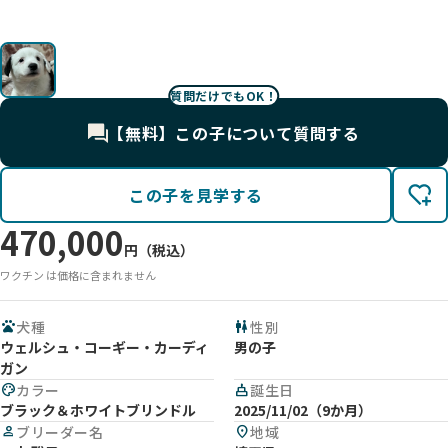
質問だけでもOK！
【無料】この子について質問する
この子を見学する
470,000
円（税込）
ワクチン は価格に含まれません
pets
犬種
wc
性別
ウェルシュ・コーギー・カーディ
男の子
ガン
palette
カラー
cake
誕生日
ブラック＆ホワイトブリンドル
2025/11/02（9か月）
person
ブリーダー名
location_on
地域