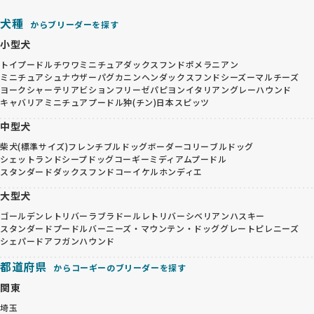
犬種
からブリーダーを探す
小型犬
トイプードル
チワワ
ミニチュアダックスフンド
ポメラニアン
ミニチュアシュナウザー
パグ
カニンヘンダックスフンド
シーズー
マルチーズ
ヨークシャーテリア
ビションフリーゼ
パピヨン
イタリアングレーハウンド
キャバリア
ミニチュアプードル
狆(チン)
日本スピッツ
中型犬
柴犬(標準サイズ)
フレンチブルドッグ
ボーダーコリー
ブルドッグ
シェットランドシープドッグ
コーギー
ミディアムプードル
スタンダードダックスフンド
コーイケルホンディエ
大型犬
ゴールデンレトリバー
ラブラドールレトリバー
シベリアンハスキー
スタンダードプードル
バーニーズ・マウンテン・ドッグ
グレートピレニーズ
シェパード
アフガンハウンド
都道府県
からコーギーのブリーダーを探す
関東
埼玉