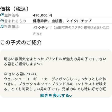
価格（税込）
payments
生体価格
470,000 円
check_circle
含まれるもの
健康診断、血統書、マイクロチップ
receipt_long
別途請求
： 2回目以降のワクチン接種は別途いただ
ワクチン
きます
この子犬のご紹介
明るい雰囲気をまとったブリンドルが魅力の男の子です、きい
ろ君をご紹介します🐾✨
🐶 きいろ君について
ウェルシュ・コーギー・カーディガンらしいしっかりとした体
つきに、ブラック＆ホワイトブリンドルのコントラストが映え
る、とても可愛らしい男の子です。兄弟の中でも特に好奇心旺
盛で、新しいものを見ると真っ先にトコトコ近づいていくよう
続きを表示する
な天真爛漫な性格をしています😊
人のことも好きで、名前を呼ぶと嬉しそうにしっぽを振りなが
ら寄ってきてくれる甘え上手さんです。成長とともに毛色がさ