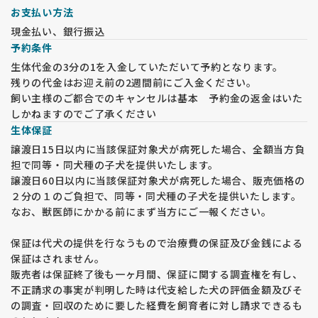
お支払い方法
現金払い、銀行振込
予約条件
生体代金の3分の1を入金していただいて予約となります。
残りの代金はお迎え前の2週間前にご入金ください。
飼い主様のご都合でのキャンセルは基本 予約金の返金はいた
しかねますのでご了承ください
生体保証
譲渡日15日以内に当該保証対象犬が病死した場合、全額当方負
担で同等・同犬種の子犬を提供いたします。
譲渡日60日以内に当該保証対象犬が病死した場合、販売価格の
２分の１のご負担で、同等・同犬種の子犬を提供いたします。
なお、獣医師にかかる前にまず当方にご一報ください。
保証は代犬の提供を行なうもので治療費の保証及び金銭による
保証はされません。
販売者は保証終了後も一ヶ月間、保証に関する調査権を有し、
不正請求の事実が判明した時は代支給した犬の評価金額及びそ
の調査・回収のために要した経費を飼育者に対し請求できるも