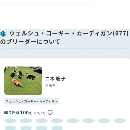
🏡 お迎え時期について
お迎えは生後3ヶ月以降となります。追加ワクチンをご希望の
場合は別途承ります。
また、飼い主さまのご都合でお迎えが生後4ヶ月に延びる場合
ウェルシュ・コーギー・カーディガン(877)
には、預かり料が発生いたしますのでご了承ください😊
のブリーダーについて
きいろ君が新しいご家族のもとで幸せに過ごせるよう、最後ま
で丁寧にサポートさせていただきます🐾💛
二木 聡子
埼玉県
ウェルシュ・コーギー・カーディガン
100
総合評価
点
（12/12）