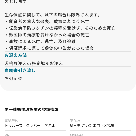
のとします。
生命保証に関して、以下の場合は除外されます。
・飼育者の重大な過失、故意に基づく死亡
・伝染病予防ワクチンの接種を受けず、そのための死亡
・獣医師の治療を受けなかった場合の死亡
・事故による死亡、逃亡、及び盗難。
・保証請求に際して虚偽の申告があった場合
お迎え方法
犬舎お迎えor指定場所お迎え
血統書引き渡し
お迎え後
第一種動物取扱業の登録情報
事業所名
所在地
トゥルース クレバー ケネル
埼玉県 さいたま市西区指扇
種別
登録番号