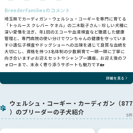
BreederFamiliesのコメント
埼玉県でカーディガン・ウェルシュ・コーギーを専門に育てる
「トゥルース クレバー ケネル」の二木聡子さん✨珍しい犬種に
深い愛情を注ぎ、年1回のエコーや血液検査など徹底した健康
管理と、専門病院の使い分けでワンちゃんの健康を守っていま
す🐶遺伝子検査やドッグショーへの出陳を通じて良質な血統を
大切にし、資格を持つ3名体制の少数飼育で一頭一頭に丁寧に
向き合います🌿お迎えセットやシャンプー講座、お迎え後のフ
ォローまで、末永く寄り添うサポートも魅力です🏡
詳細を見る
ウェルシュ・コーギー・カーディガン（877
）のブリーダーの子犬紹介
5件