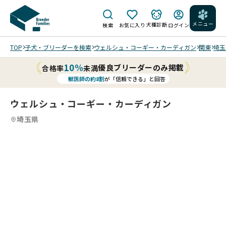
メニュー
犬種診断
検索
お気に入り
ログイン
TOP
子犬・ブリーダーを検索
ウェルシュ・コーギー・カーディガン
関東
埼玉
10%
優良ブリーダーのみ掲載
合格率
未満
獣医師の約8割
が「信頼できる」と回答
ウェルシュ・コーギー・カーディガン
埼玉県