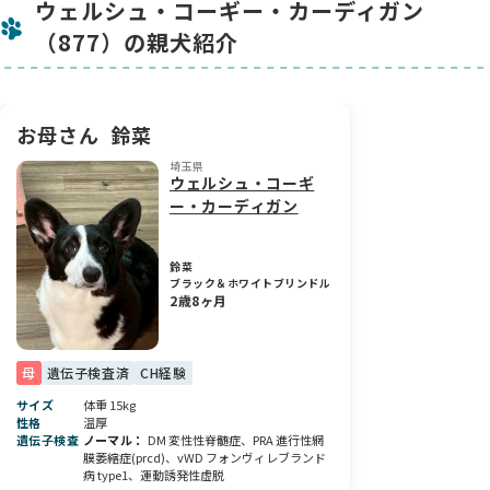
ウェルシュ・コーギー・カーディガン
らに深まり、ぐっと大人っぽい雰囲気になってくるのが楽しみ
です。
（877）の親犬紹介
👑 優秀な血統について
きいろ君も、チャンピオン同士の素晴らしい両親から生まれま
した。
お母さん
鈴菜
ママ犬は JKC Jr.チャンピオン、インターナショナルJr.チャン
ピオン、JKCチャンピオン の三タイトルを持ち、
埼玉県
パパ犬も ベラルーシJr.チャンピオン、JKC Jr.チャンピオン、
ウェルシュ・コーギ
JKCチャンピオン と豊富な実績のある男の子です✨
ー・カーディガン
優れた血統をしっかり受け継いでいるので、外見・性格ともに
今後の成長がとても楽しみな子です。
鈴菜
ブラック＆ホワイトブリンドル
🧾 価格に含まれる内容について
2歳8ヶ月
以下の内容をすべて含めてお渡しいたします✨
・1回目のワクチン(10種)
・マイクロチップ挿入料および初期登録料
母
遺伝子検査済
CH経験
・血統書
・健康診断（お迎え前の健康診断時には診断書付き）
サイズ
体重 15kg
・駆虫予防料
性格
温厚
遺伝子検査
ノーマル
DM 変性性脊髄症、PRA 進行性網
・お持たせセット
膜萎縮症(prcd)、vWD フォンヴィレブランド
※ご希望の方には、コールネーム登録も別途お受けしていま
病 type1、運動誘発性虚脱
す。