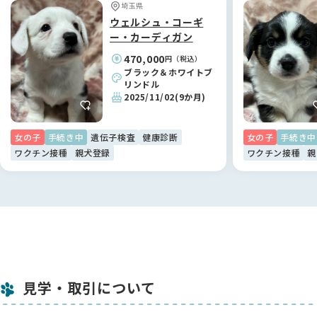
埼玉県
ウェルシュ・コーギ
ー・カーディガン
470,000
円（税込）
ブラック＆ホワイトブ
リンドル
2025/11/02
(9か月)
女の子
手続き中
遺伝子検査
健康診断
女の子
手続き中
ワクチン接種
親犬登録
ワクチン接種
親
見学・取引について