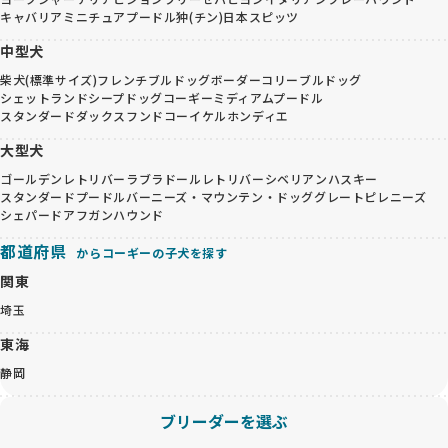
キャバリア
ミニチュアプードル
狆(チン)
日本スピッツ
中型犬
柴犬(標準サイズ)
フレンチブルドッグ
ボーダーコリー
ブルドッグ
シェットランドシープドッグ
コーギー
ミディアムプードル
スタンダードダックスフンド
コーイケルホンディエ
大型犬
ゴールデンレトリバー
ラブラドールレトリバー
シベリアンハスキー
スタンダードプードル
バーニーズ・マウンテン・ドッグ
グレートピレニーズ
シェパード
アフガンハウンド
都道府県
からコーギーの子犬を探す
関東
埼玉
東海
静岡
ブリーダーを選ぶ