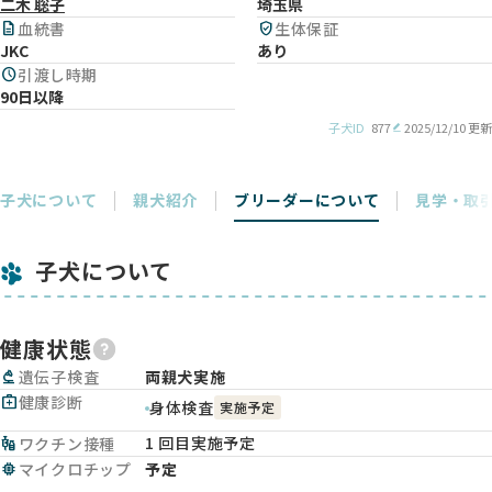
二木 聡子
埼玉県
description
血統書
verified_user
生体保証
JKC
あり
schedule
引渡し時期
90日以降
子犬ID
877
2025/12/10 更新
子犬について
親犬紹介
ブリーダーについて
見学・取
子犬について
健康状態
biotech
遺伝子検査
両親犬実施
medical_services
健康診断
身体検査
実施予定
1 回目実施予定
vaccines
ワクチン接種
memory
マイクロチップ
予定