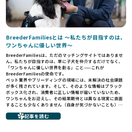
BreederFamiliesとは 〜私たちが目指すのは、
ワンちゃんに優しい世界〜
BreederFamiliesは、ただのマッチングサイトではありませ
ん。私たちが目指すのは、単に子犬を仲介するだけでなく、
「ワンちゃんに優しい世界を創る」こと——これが
BreederFamiliesの使命です。
ペット業界やブリーディングの現場には、未解決の社会課題
が多く残されています。そして、そのような情報はブラック
ボックス化され、消費者に正しい情報が届いていないため、
ワンちゃんをお迎えし、その結果期待とは異なる現実に直面
することも少なくありません（自身が気づかないことも）。
たとえば、ペットショップで購入した子犬が劣悪な環境で育
記事を読む
ち、健康面や社会性に問題を抱えていたり、またブリーダー
サイトで子犬だけを可愛く掲載されているものの、裏側では
親犬が乱繁殖によって体力を削られ、苦しい環境で過ごして