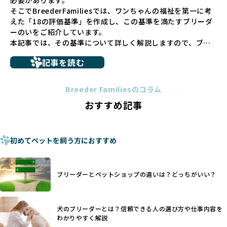
は言えません。
そこでBreederFamiliesでは、ワンちゃんの福祉を第一に考
こうした背景から、BreederFamiliesはペットショップを介
えた「18の評価基準」を作成し、この基準を満たすブリーダ
さない直接販売を採用するとともに、ペットオークションや
ーのいをご紹介しています。
ペットショップを利用するブリーダーの掲載も行ってしませ
本記事では、その基準について詳しく解説しますので、ブリ
ん。
ーダー選びの参考にしていただければ幸いです。
ペットショップを避けた方がいい理由の詳細はこちら
記事を読む
トイプードルやコーギーなどの犬種では、見た目のためだけ
多くのブリーダーサイトでは、掲載するブリーダーの審査が
に断尾（しっぽを切る）や断耳（耳を切る）が行われている
法令レベルの最低基準にとどまっていることが問題です。こ
Breeder Familiesのコラム
ことがあります。
の法令レベルの基準はブリーディング環境の最低限を定める
おすすめ記事
これは痛みを伴う処置で、ワンちゃんの身体的な負担が大き
ものに過ぎず、ワンちゃんの心身の福祉やブリーダーの責任
く、慢性的な痛みや不安感を引き起こす可能性もあります。
ある姿勢を十分に保障するものではありません。そのため、
また、しっぽや耳はワンちゃんの重要なコミュニケーション
厳格なチェックを経ていないブリーダーが掲載されることも
手段でもあるため、切断されることで他の犬や人間との意思
初めてペットを飼う方におすすめ
少なくなく、消費者にとって選択の判断が難しい現状があり
疎通が難しくなることもあります。
ます。
ヨーロッパ諸国ではこうした処置が禁止されている一方で、
さらに、書類審査のみで掲載が許可されるサイトが多く、実
日本ではいまだ行われる場合があります。
際の飼育環境やブリーダーの姿勢が見えにくい点も課題で
ブリーダーとペットショップの違いは？どっちがいい？
優良ブリーダーは動物福祉を優先し、ワンちゃんの自然な姿
す。こうしたサイトでは、ブリーダーが記載する情報が主で
を大切にするため断尾・断耳を行いません。
あり、実際の現場や日々のケアの状況がわからないため、営
一方、営利優先ブリーダーでは「見た目が良く売れやすい」
利優先の「悪徳ブリーダー」が含まれるリスクが高まりま
犬のブリーダーとは？信頼できる人の選び方や仕事内容を
ことを理由に断尾や断耳を行うことがあり、中には麻酔なし
す。
わかりやすく解説
で処置するケースも見受けられます。
BreederFamiliesでは、ワンちゃんを大切にする「優良ブリ