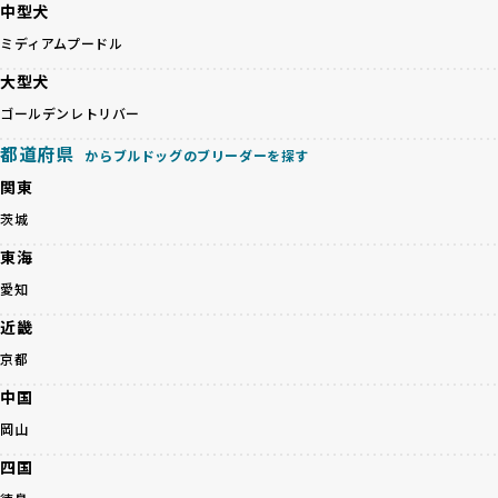
中型犬
ど、健康を犠牲にした管理がされることもあります。このよ
でなく、すべてのワンちゃんに優しい未来を創るための大き
うな方法では、ワンちゃんの免疫力や体力が低下し、飼い主
ミディアムプードル
な一歩です。ユーザーの皆さんがBreederFamiliesを通じて
にとっても将来的な医療費やケアの負担が増える恐れがあり
子犬をお迎えすることで、こうした社会貢献活動を間接的に
大型犬
ます。
支えることができます。
優良ブリーダーは、こうした流行に流されず、ワンちゃんの
ゴールデンレトリバー
健康を最優先に考えています。特に小さいワンちゃんやレア
BreederFamiliesに登録されているブリーダーは、子犬が心
都道府県
カラーの子犬を販売する場合は、健康リスクを十分に理解
からブルドッグのブリーダーを探す
身ともに健康に育つための環境づくりに全力を注いでいま
し、飼い主にそのリスクについて丁寧に説明しています。食
す。
関東
事管理もしっかり行い、成長に必要な栄養を確保するなど、
遺伝的なリスクを最小限に抑えた繁殖計画、栄養バランスが
茨城
ワンちゃんの健康を第一にした繁殖を心がけています。
考えられた食事、子犬がのびのびと動ける適度な運動環境、
「見た目以上に健康重視」の詳細はこちら
さらに獣医師と連携した健康管理まで徹底しています。
東海
その結果、BreederFamiliesを通じてお迎えする子犬は、元
愛知
引退犬とは、繁殖期を終えたワンちゃんたちのことを指しま
気で健康なスタートを切れることが大きな魅力です。
す。
子犬の社会性は、家庭でのしつけをスムーズにする重要なポ
近畿
優良ブリーダーは、引退犬も家族の一員として、彼らの幸せ
イントです。BreederFamiliesのブリーダーは、母犬や兄弟
京都
を願っています。よって、引退後も自宅で飼育を続けるか、
犬、人との触れ合いの時間をしっかり確保し、子犬が自然に
信頼できる相手に譲渡するなど、ワンちゃんが幸せに暮らせ
コミュニケーション能力を身につけられるよう育てていま
中国
るように配慮します。
す。
岡山
一方、営利優先ブリーダーは引退犬を「コスト」として考
家庭に迎えたその日から、すでに社会性の基盤ができている
え、早く手放すことを考えます。場合によっては、悪徳保護
ため、新しい環境にもスムーズに適応できます。
四国
団体に引き渡されることもあり、ワンちゃんの生活が不安定
これにより、飼い主さんにとっても安心してスタートできる