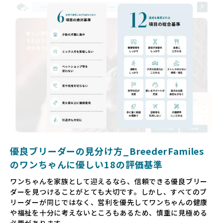
いるというケースもあります。こうした問題は、消費者にと
っても大きな負担であり、ワンちゃん自身にとっても非常に
望ましくない環境です。
だからこそ、私たちは正しい情報と安心して選べる場所を提
供すべきだと考えています。BreederFamiliesでは、ワンち
ゃんを家族のように愛する「優良ブリーダー」のみを独自の
厳しい基準で厳選し、その評価基準や評価結果をオープンに
しています。これにより、消費者の皆様が安心して子犬やブ
リーダーを選べる環境を整えています。
そして、消費者の皆様が正しい情報をもとに優良ブリーダー
を求めることで、ワンちゃんを家族のように愛する優良ブリ
ーダーが増え、営利優先の「悪徳ブリーダー」が自然と淘汰
される社会を目指しています。目の前の子犬だけでなく、親
犬や引退犬も大切にされる環境を作り上げ、すべてのワンち
優良ブリーダーの見分け方_BreederFamiles
ゃんに優しい世界を築いていきたいと考えています。
のワンちゃんに優しい18の評価基準
ペットショップでの生体販売では、ワンちゃんが健やかに成
ワンちゃんを家族として迎えるなら、信頼できる優良ブリー
長するための環境が十分に整っていない場合が多く、販売ま
ダーを見つけることがとても大切です。しかし、すべてのブ
での間に過密な環境や長距離移動のストレスを受けることが
リーダーが同じではなく、営利を優先してワンちゃんの健康
少なくありません。このような環境は、健康リスクや社会性
や福祉を十分に考えないところもあるため、慎重に見極める
の問題につながりやすく、ワンちゃんにとっても望ましいと
必要があります。