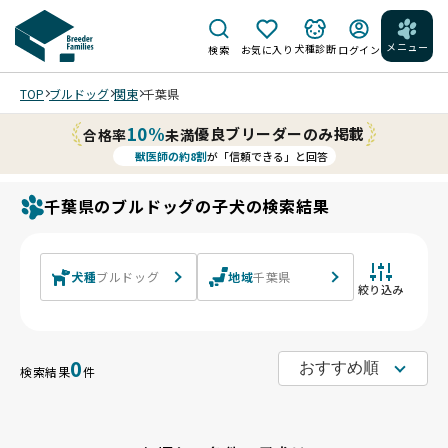
メニュー
犬種診断
検索
お気に入り
ログイン
TOP
ブルドッグ
関東
千葉県
10%
優良ブリーダーのみ掲載
合格率
未満
獣医師の約8割
が「信頼できる」と回答
千葉県のブルドッグの子犬の検索結果
犬種
ブルドッグ
地域
千葉県
絞り込み
0
検索結果
件