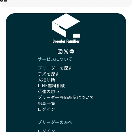
徳島
になる可能性が高まります。
でしょう。
引退犬に対する扱いがどうなっているかも、優良ブリーダー
BreederFamiliesのブリーダーは、犬種に関する豊富な知識
を見分けるポイントとなります。
と経験を持っています。そのため、子犬を迎えた後の健康管
「引退犬も大切に」の詳細はこちら
理やしつけ、生活スタイルに合わせた育て方について、丁寧
なアドバイスを受けられます。「この犬種ならではの特徴
社会化とは、ワンちゃんが人間や他の犬、日常の環境にスム
は？」「食事はどうしたらいい？」など、疑問や悩みがあれ
ーズに適応できるようにするプロセスです。ワンちゃんの社
ば、専門的な視点から解決のヒントをもらえるのも安心でき
会化は、生後3週間から12週間頃の「社会化期」と呼ばれる
るポイントです。
時期が特に重要です。この期間は、ブリーダーが飼育してい
BreederFamiliesでは、すべてのブリーダーが厳しい基準を
る時期と重なるため、ワンちゃんが人や他の犬、家庭環境に
サービスについて
クリアした方々だけです。運営チームがブリーダーに直接ヒ
対して適応力を高めるための基礎を築く貴重な機会となりま
アリングを行い、現地確認を経て透明性の高い情報を公開し
ブリーダーを探す
す。
ています。
子犬を探す
優良ブリーダーは、母犬との愛情ある触れ合いや、兄弟犬や
これにより、ユーザーは見た目だけでなく、育成環境や健康
犬種診断
他の犬との遊び、人や日常的な家庭環境への慣れを促すこと
管理体制、社会性の取り組みといった客観的なデータを基に
LINE無料相談
で社会化を進めています。これにより、新しい家族に迎えら
安心して子犬を選ぶことができます。
私達の想い
れた後もストレスなく過ごせるようサポートします。
子犬のお迎えまでのやりとりに不安を感じる方も多いかもし
ブリーダー評価基準について
営利優先ブリーダーは、母犬から早期に分離し、ケージ内で
れませんが、BreederFamiliesならその心配は無用です。
記事一覧
の生活が中心となるため、ワンちゃんが他の犬や人と触れ合
運営チームがブリーダーとのやりとりを全面的にサポートし
ログイン
う機会が少なく、社会性が十分に育たないことがあります。
ます。不明点やトラブルが発生した場合も迅速に対応するた
こうしたワンちゃんは、家庭環境に適応しづらくなるリスク
め、安心してお迎え準備を進められます。
ブリーダーの方へ
が高まります。
さらに、LINEでの無料相談も提供しており、気軽に質問でき
ログイン
「社会化にこだわる」の詳細はこちら