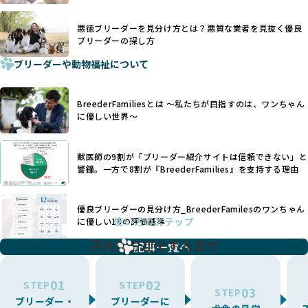
「耳やしっぽを切らない」詳細はこちら
ーダー」のみを紹介するために、法令を超えた独自の基準を
設け、ブリーダーの理念や飼育環境の厳格なチェックを行っ
悪徳ブリーダーを見分け方とは？悪質な業者を見抜く優良
犬種ごとに異なる健康リスクや育て方のポイントを理解し、
ブリーダーの探し方
ています。
適切に対応するためには、深い知識と豊富な経験が欠かせま
ブリーダーや動物福祉について
せん。現在、犬種は200種類以上あり、それぞれに特有の健康
一部の営利優先のブリーディングでは、母犬の出産負担を考
リスクや性格特性が存在します。
えずに大量繁殖が行われ、親犬が心身ともに疲弊するケース
たとえば、パグは呼吸器系のトラブルを抱えやすく、ラブラ
が見られます。さらに、コストカットのために食事を減らし
BreederFamiliesとは 〜私たちが目指すのは、ワンちゃん
ドール・レトリバーには股関節形成不全への注意が必要で
たり、栄養のない食事を与える、適切な健康管理が行われな
に優しい世界〜
す。このような犬種ごとの違いを熟知し、適切なケアを提供
いなど、ワンちゃんの健康と福祉が犠牲にされることも少な
できるかどうかは、ブリーダーの専門性に大きく関わりま
くありません。
す。
獣医師の9割が「ブリーダー紹介サイトは信頼できない」と
また、健康リスクが予測しづらいミックス犬の繁殖や、愛情
優良ブリーダーは、少数の犬種（一般的に3種以内）に絞って
警鐘。一方で8割が『BreederFamilies』を支持する理由
が行き届かない多頭飼育等も問題です。これらのブリーディ
繁殖を行い、各犬種の特徴を熟知しています。これにより、
ング手法は、ワンちゃんの福祉を無視し、利益のみを追求す
犬種ごとの健康管理や繁殖において質の高いケアを提供する
るブリーダーによるものが多く、消費者にとっても深刻な課
優良ブリーダーの見分け方_BreederFamilesのワンちゃん
ことが可能です。
題となっています。
使い方のステップ
に優しい18の評価基準
一方、営利優先ブリーダーは流行や需要に応じて扱う犬種を
BreederFamiliesでは、こうしたワンちゃんに優しくないブ
増やす傾向があり、犬種ごとに異なる健康問題や適切な育成
子犬をお迎えするまで
リーディングをなくすため、すべてのワンちゃんを家族のよ
記事一覧へ
環境を十分に考慮しない場合があります。こうしたブリーダ
うに大切に飼育・繁殖を行っている「優良ブリーダー」のみ
ーでは、ワンちゃんが適切なケアを受けられず、健康を損ね
を厳選しています。
01
02
たりストレスを抱えたりするリスクが高まります。
STEP
STEP
03
STEP
「少数の犬種に集中」の詳細はこちら
ブリーダー・
ブリーダーに
BreederFamiliesでは、アニマルウェルフェアを最優先に考