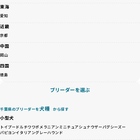
BreederFamiliesでは、すべてのブリーダーを書類審査、直
東海
ちゃんの社会性や基本的なしつけにも悪影響を与える可能性
接のヒアリング、現地確認を通じて厳しく評価しています。
があります。
このプロセスにより、育成環境や健康管理だけでなく、ブリ
愛知
優良ブリーダーは、ワンちゃんの健康と幸せを第一に考え、
ーダー自身の理念や姿勢までも丁寧に確認しています。
近畿
ペットショップやオークションを介さずに直接飼い主に渡す
さらに、こうした評価結果は透明性を持って公開されている
ことを大切にしています。また、彼らはお迎え先を自身で確
ため、どのブリーダーを選んでも安心して子犬をお迎えいた
京都
認し、ワンちゃんが安心して暮らせる環境を整えるために直
だけます。
中国
接の引き渡しを基本とします。
徹底した透明性こそが、BreederFamiliesの大きな特徴で
一方で、営利優先ブリーダーは、広範囲に販売するためにペ
す。
岡山
ットショップやオークションを活用し、子犬の心身への影響
四国
を軽視しがちです。
BreederFamiliesは、ペット業界が抱える命の大量生産・大
「ペットショップ等を使わない」の詳細はこちら
量販売、負担の大きい流通構造、劣悪な飼育環境といった課
徳島
題に真摯に向き合っています。優良ブリーダーとの直接取引
近年、「小さくて可愛い」「珍しい毛色」という見た目の特
を促進することで、無駄な命の消費を減らし、命を大切にす
ブリーダーを選ぶ
徴が人気を集め、高値で取引されることが多くなっていま
る社会の実現を目指しています。
す。しかし、こうした特徴には健康リスクが伴う場合が少な
さらに、売上の一部を保護団体や保護団体を支援する公益法
くありません。極小サイズは骨や心臓に負担がかかりやす
人へ寄付しています。多くのペット販売業者が、動物福祉へ
犬種
千葉県のブリーダーを
から探す
く、レアカラーには遺伝疾患のリスクが高まることがありま
の取り組みが不十分であることを理由に寄付を断られる中、
小型犬
す。
BreederFamiliesはその姿勢が評価され、寄付が実現してい
営利優先ブリーダーは、このような流行や需要に応じて無理
ます。この活動により、保護が必要なワンちゃんの救済や保
トイプードル
チワワ
ポメラニアン
ミニチュアシュナウザー
パグ
シーズー
な繁殖を行いがちです。小柄な母犬を繁殖に多用して体に負
パピヨン
イタリアングレーハウンド
護活動の支援にも貢献しています。
担をかけたり、子犬を小さく見せるために食事を減らすな
BreederFamiliesのこうした取り組みは、目の前の子犬だけ