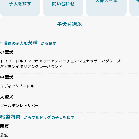
犬舎の見学
子犬を探す
問い合わせ
えた6つの絶対基準と12の総合基準を設定しています。これに
近年、ミックス犬はユニークな見た目や性格で人気がありま
より、ワンちゃんが心身ともに健やかに過ごせる環境で育つ
すが、無計画な交配には健康リスクが伴います。異なる犬種
ことを徹底しています。
の特徴を持つことで予測しにくい健康問題が発生する可能性
子犬を選ぶ
BreederFamiliesでは、以下の6項目を必須条件とし、これら
が高く、診断や治療も複雑化する場合があります。また、ミ
を満たすブリーダーのみを選定しています：
ックス犬は成長後の性格や体格が予測しづらく、飼い主が期
これらの基準により、ワンちゃんの健全な成長と動物福祉に
待する理想と現実が大きく異なることも少なくありません。
犬種
基づいた責任あるブリーディングを確保しています。
千葉県の子犬を
から探す
優良ブリーダーは、犬種ごとの遺伝的特徴を守り、安定した
さらに、健康管理、社会性の育成、遺伝子検査、食事や運動
小型犬
健康と性格を次世代に引き継ぐために、ミックス犬の繁殖を
の質など、ワンちゃんの心身に配慮した飼育環境が整ってい
避けます。無計画な交配がもたらすリスクを理解し、飼い主
トイプードル
チワワ
ポメラニアン
ミニチュアシュナウザー
パグ
シーズー
るかを評価する12項目の総合基準を設けています。これによ
パピヨン
イタリアングレーハウンド
への十分な説明とアフターフォローを確保できる範囲での繁
り、より高い基準をクリアしたブリーダーだけを厳選してい
殖を徹底しているのです。
ます。
中型犬
一方、営利優先ブリーダーは流行や需要に応じて安易にミッ
その結果、合格率10%未満という厳しい基準をクリアした優
ミディアムプードル
クス犬を繁殖し、健康管理や飼い主への配慮が不十分なこと
良ブリーダーのみが登録されています。
が多く見受けられます。場合によっては、チワワ×ハスキー
BreederFamiliesでは、法令に準拠するだけでなく、ワンち
大型犬
等体格の異なるリスクの高い交配を行うこともあります。
ゃんを家族のように愛するという理念を共有するブリーダー
ゴールデンレトリバー
「ミックス犬を繁殖しない」の詳細はこちら
のみを厳選しています。これにより、ユーザーの皆さんに安
心して選べる選択肢を提供しています。
都道府県
からブルドッグの子犬を探す
ペットショップやペットオークションは、流通過程でワンち
「BreederFamilesのワンちゃんに優しい18の評価基準」は
関東
ゃんが長時間の輸送を強いられたり、狭いケージに閉じ込め
こちら
られるなど、心身に大きな負担がかかります。このような環
茨城
境は、ストレスや感染リスクを増大させるだけでなく、ワン