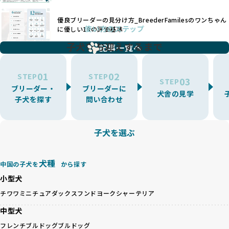
繁殖を行い、各犬種の特徴を熟知しています。これにより、
ング手法は、ワンちゃんの福祉を無視し、利益のみを追求す
犬種ごとの健康管理や繁殖において質の高いケアを提供する
るブリーダーによるものが多く、消費者にとっても深刻な課
優良ブリーダーの見分け方_BreederFamilesのワンちゃん
ことが可能です。
題となっています。
使い方のステップ
に優しい18の評価基準
一方、営利優先ブリーダーは流行や需要に応じて扱う犬種を
BreederFamiliesでは、こうしたワンちゃんに優しくないブ
増やす傾向があり、犬種ごとに異なる健康問題や適切な育成
子犬をお迎えするまで
リーディングをなくすため、すべてのワンちゃんを家族のよ
記事一覧へ
環境を十分に考慮しない場合があります。こうしたブリーダ
うに大切に飼育・繁殖を行っている「優良ブリーダー」のみ
ーでは、ワンちゃんが適切なケアを受けられず、健康を損ね
を厳選しています。
01
02
たりストレスを抱えたりするリスクが高まります。
STEP
STEP
03
STEP
「少数の犬種に集中」の詳細はこちら
ブリーダー・
ブリーダーに
BreederFamiliesでは、アニマルウェルフェアを最優先に考
犬舎の見学
子犬を探す
問い合わせ
えた6つの絶対基準と12の総合基準を設定しています。これに
近年、ミックス犬はユニークな見た目や性格で人気がありま
より、ワンちゃんが心身ともに健やかに過ごせる環境で育つ
すが、無計画な交配には健康リスクが伴います。異なる犬種
ことを徹底しています。
の特徴を持つことで予測しにくい健康問題が発生する可能性
子犬を選ぶ
BreederFamiliesでは、以下の6項目を必須条件とし、これら
が高く、診断や治療も複雑化する場合があります。また、ミ
を満たすブリーダーのみを選定しています：
ックス犬は成長後の性格や体格が予測しづらく、飼い主が期
これらの基準により、ワンちゃんの健全な成長と動物福祉に
待する理想と現実が大きく異なることも少なくありません。
犬種
基づいた責任あるブリーディングを確保しています。
中国の子犬を
から探す
優良ブリーダーは、犬種ごとの遺伝的特徴を守り、安定した
さらに、健康管理、社会性の育成、遺伝子検査、食事や運動
小型犬
健康と性格を次世代に引き継ぐために、ミックス犬の繁殖を
の質など、ワンちゃんの心身に配慮した飼育環境が整ってい
避けます。無計画な交配がもたらすリスクを理解し、飼い主
チワワ
ミニチュアダックスフンド
ヨークシャーテリア
るかを評価する12項目の総合基準を設けています。これによ
への十分な説明とアフターフォローを確保できる範囲での繁
り、より高い基準をクリアしたブリーダーだけを厳選してい
中型犬
殖を徹底しているのです。
ます。
一方、営利優先ブリーダーは流行や需要に応じて安易にミッ
フレンチブルドッグ
ブルドッグ
その結果、合格率10%未満という厳しい基準をクリアした優