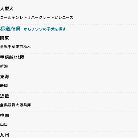
クス犬を繁殖し、健康管理や飼い主への配慮が不十分なこと
良ブリーダーのみが登録されています。
大型犬
が多く見受けられます。場合によっては、チワワ×ハスキー
BreederFamiliesでは、法令に準拠するだけでなく、ワンち
等体格の異なるリスクの高い交配を行うこともあります。
ゴールデンレトリバー
グレートピレニーズ
ゃんを家族のように愛するという理念を共有するブリーダー
「ミックス犬を繁殖しない」の詳細はこちら
のみを厳選しています。これにより、ユーザーの皆さんに安
都道府県
からチワワの子犬を探す
心して選べる選択肢を提供しています。
ペットショップやペットオークションは、流通過程でワンち
関東
「BreederFamilesのワンちゃんに優しい18の評価基準」は
ゃんが長時間の輸送を強いられたり、狭いケージに閉じ込め
こちら
全県
千葉
東京
栃木
られるなど、心身に大きな負担がかかります。このような環
境は、ストレスや感染リスクを増大させるだけでなく、ワン
甲信越/北陸
BreederFamiliesでは、すべてのブリーダーを書類審査、直
ちゃんの社会性や基本的なしつけにも悪影響を与える可能性
接のヒアリング、現地確認を通じて厳しく評価しています。
新潟
があります。
このプロセスにより、育成環境や健康管理だけでなく、ブリ
優良ブリーダーは、ワンちゃんの健康と幸せを第一に考え、
東海
ーダー自身の理念や姿勢までも丁寧に確認しています。
ペットショップやオークションを介さずに直接飼い主に渡す
さらに、こうした評価結果は透明性を持って公開されている
静岡
ことを大切にしています。また、彼らはお迎え先を自身で確
ため、どのブリーダーを選んでも安心して子犬をお迎えいた
認し、ワンちゃんが安心して暮らせる環境を整えるために直
近畿
だけます。
接の引き渡しを基本とします。
徹底した透明性こそが、BreederFamiliesの大きな特徴で
全県
滋賀
大阪
兵庫
一方で、営利優先ブリーダーは、広範囲に販売するためにペ
す。
ットショップやオークションを活用し、子犬の心身への影響
中国
を軽視しがちです。
BreederFamiliesは、ペット業界が抱える命の大量生産・大
山口
「ペットショップ等を使わない」の詳細はこちら
量販売、負担の大きい流通構造、劣悪な飼育環境といった課
九州
題に真摯に向き合っています。優良ブリーダーとの直接取引