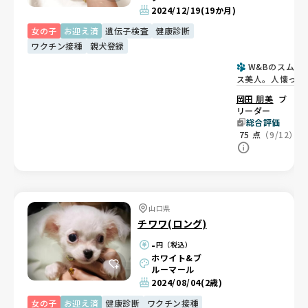
2024/12/19
(19か月)
女の子
お迎え済
遺伝子検査
健康診断
ワクチン接種
親犬登録
W&Bのスムー
ス美人。人懐っこ
く食欲旺盛、チャ
岡田 朋美
ブ
ンプ血統🏆
リーダー
総合評価
75
点
（9/12）
山口県
チワワ(ロング)
-
円（税込）
ホワイト&ブ
ルーマール
2024/08/04
(2歳)
女の子
お迎え済
健康診断
ワクチン接種