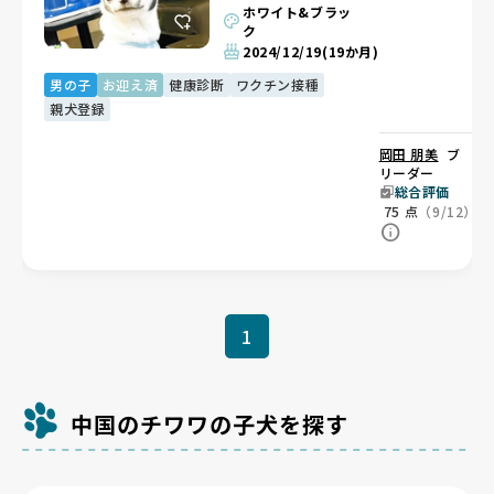
ホワイト&ブラッ
ク
2024/12/19
(19か月)
男の子
お迎え済
健康診断
ワクチン接種
親犬登録
岡田 朋美
ブ
リーダー
総合評価
75
点
（9/12）
1
中国のチワワの子犬を探す