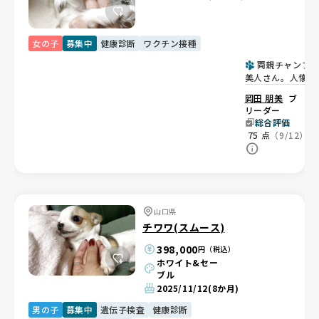
女の子
募集中
健康診断
ワクチン接種
両親チャンプ
美人さん。人懐っ
こい甘えん坊♡👑
岡田 朋美
ブ
リーダー
総合評価
75
点
（9/12）
山口県
チワワ(スムース)
398,000
円（税込）
ホワイト&セー
ブル
2025/11/12
(8か月)
男の子
募集中
遺伝子検査
健康診断