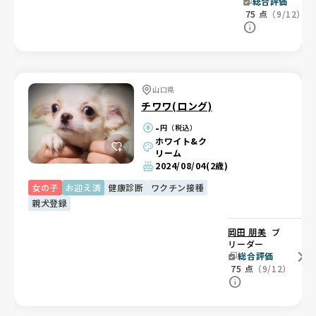
総合評価
75
点
（9/12）
山口県
チワワ(ロング)
-
円（税込）
ホワイト&ク
リーム
2024/08/04
(2歳)
女の子
お迎え済
健康診断
ワクチン接種
親犬登録
岡田 朋美
ブ
リーダー
総合評価
75
点
（9/12）