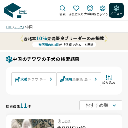
メニュー
犬種診断
検索
お気に入り
ログイン
TOP
チワワ
中国
10%
優良ブリーダーのみ掲載
合格率
未満
獣医師の約8割
が「信頼できる」と回答
中国のチワワの子犬の検索結果
犬種
チワワ チワワ(ロング) チワワ(スムース)
地域
鳥取県 島根県 岡山県 広島県 山口
絞り込み
11
検索結果
件
山口県
チワワ(ロング)