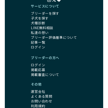
他の犬との遊び、人や日常的な家庭環境への慣れを促すこと
管理体制、社会性の取り組みといった客観的なデータを基に
サービスについて
で社会化を進めています。これにより、新しい家族に迎えら
安心して子犬を選ぶことができます。
ブリーダーを探す
れた後もストレスなく過ごせるようサポートします。
子犬のお迎えまでのやりとりに不安を感じる方も多いかもし
子犬を探す
営利優先ブリーダーは、母犬から早期に分離し、ケージ内で
れませんが、BreederFamiliesならその心配は無用です。
犬種診断
の生活が中心となるため、ワンちゃんが他の犬や人と触れ合
運営チームがブリーダーとのやりとりを全面的にサポートし
LINE無料相談
う機会が少なく、社会性が十分に育たないことがあります。
ます。不明点やトラブルが発生した場合も迅速に対応するた
私達の想い
こうしたワンちゃんは、家庭環境に適応しづらくなるリスク
め、安心してお迎え準備を進められます。
ブリーダー評価基準について
が高まります。
さらに、LINEでの無料相談も提供しており、気軽に質問でき
記事一覧
「社会化にこだわる」の詳細はこちら
るのもBreederFamiliesならではの魅力です。
ログイン
出産は母犬にとって大きな負担がかかる命がけの行為であ
BreederFamiliesは、厳しい基準と徹底した審査プロセスを
ブリーダーの方へ
り、その健康状態が子犬にも影響を与えます。出産時に母犬
通じて「ワンちゃんに優しい世界を創る」ことを目指してい
が健康であることは、母犬自身の負担を軽減するだけでな
ログイン
ます。単なる仲介サービスを超え、ワンちゃんの健康と幸
く、生まれてくる子犬の健康や成長にも大きく影響します。
掲載応募
福、飼い主様の安心を第一に考えるプラットフォームとし
よって、母犬の健康を配慮した出産管理が非常に重要です。
掲載審査について
て、ワンちゃんを家族のように愛する優良ブリーダーのみを
優良ブリーダーは、母犬の健康状態に細心の注意を払い、獣
厳選し紹介しています。
その他
医師と相談しながら出産のタイミングや間隔を適切に決定し
この取り組みにより、BreederFamiliesでは、飼い主様がワ
ます。法令を基本としつつも、母犬の体調を第一に考え、初
ンちゃんを安心して迎え入れられる出会いを提供していま
運営会社
回の出産時期や出産間隔を慎重に管理し、生涯での出産回数
す。また、私たちが育成環境やブリーダーの姿勢を直接確認
よくある質問
も制限しています。
することで、飼い主様はリアルな情報をもとに自信を持って
お問い合わせ
また、出産後には母犬が体調をしっかりと回復できるよう十
利用規約
選ぶことができます。