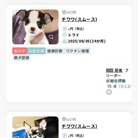
山口県
チワワ(スムース)
-
円（税込）
トライ
2025/06/05
(14か月)
女の子
お迎え済
健康診断
ワクチン接種
親犬登録
岡田 朋美
ブ
リーダー
総合評価
75
点
（9/12）
山口県
チワワ(スムース)
-
円（税込）