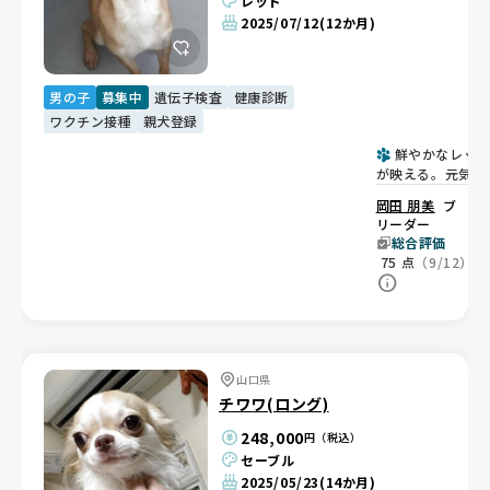
レッド
2025/07/12
(12か月)
男の子
募集中
遺伝子検査
健康診断
ワクチン接種
親犬登録
鮮やかなレッ
が映える。元気で
食欲旺盛な男の子
岡田 朋美
ブ
💙
リーダー
総合評価
75
点
（9/12）
山口県
チワワ(ロング)
248,000
円（税込）
セーブル
2025/05/23
(14か月)