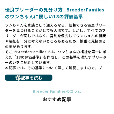
犬や引退犬も大切にされる環境を作り上げ、すべてのワンち
優良ブリーダーの見分け方_BreederFamiles
ゃんに優しい世界を築いていきたいと考えています。
のワンちゃんに優しい18の評価基準
ペットショップでの生体販売では、ワンちゃんが健やかに成
ワンちゃんを家族として迎えるなら、信頼できる優良ブリー
長するための環境が十分に整っていない場合が多く、販売ま
ダーを見つけることがとても大切です。しかし、すべてのブ
での間に過密な環境や長距離移動のストレスを受けることが
リーダーが同じではなく、営利を優先してワンちゃんの健康
少なくありません。このような環境は、健康リスクや社会性
や福祉を十分に考えないところもあるため、慎重に見極める
の問題につながりやすく、ワンちゃんにとっても望ましいと
必要があります。
は言えません。
そこでBreederFamiliesでは、ワンちゃんの福祉を第一に考
こうした背景から、BreederFamiliesはペットショップを介
えた「18の評価基準」を作成し、この基準を満たすブリーダ
さない直接販売を採用するとともに、ペットオークションや
ーのいをご紹介しています。
ペットショップを利用するブリーダーの掲載も行ってしませ
本記事では、その基準について詳しく解説しますので、ブリ
ん。
ーダー選びの参考にしていただければ幸いです。
ペットショップを避けた方がいい理由の詳細はこちら
記事を読む
トイプードルやコーギーなどの犬種では、見た目のためだけ
多くのブリーダーサイトでは、掲載するブリーダーの審査が
に断尾（しっぽを切る）や断耳（耳を切る）が行われている
法令レベルの最低基準にとどまっていることが問題です。こ
Breeder Familiesのコラム
ことがあります。
の法令レベルの基準はブリーディング環境の最低限を定める
おすすめ記事
これは痛みを伴う処置で、ワンちゃんの身体的な負担が大き
ものに過ぎず、ワンちゃんの心身の福祉やブリーダーの責任
く、慢性的な痛みや不安感を引き起こす可能性もあります。
ある姿勢を十分に保障するものではありません。そのため、
また、しっぽや耳はワンちゃんの重要なコミュニケーション
厳格なチェックを経ていないブリーダーが掲載されることも