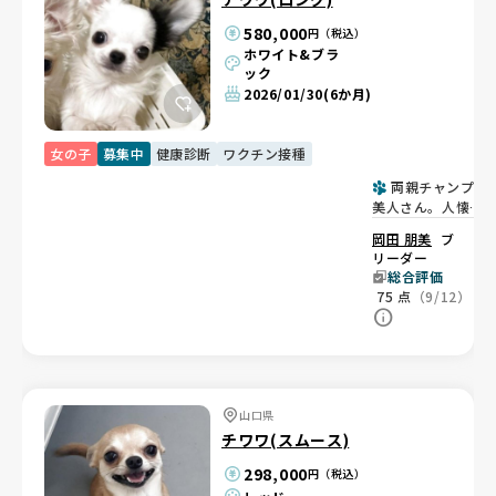
580,000
円（税込）
ホワイト&ブラ
ック
2026/01/30
(6か月)
女の子
募集中
健康診断
ワクチン接種
両親チャンプの
美人さん。人懐っ
こい甘えん坊♡👑
岡田 朋美
ブ
リーダー
総合評価
75
点
（9/12）
山口県
チワワ(スムース)
298,000
円（税込）