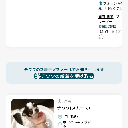
フォーンが綺
麗。明るくフレン
ドリーな男の子💙
岡田 朋美
ブ
リーダー
総合評価
75
点
（9/12）
チワワの新着子犬をメールでお知らせします
チワワの新着を受け取る
山口県
チワワ(スムース)
-
円（税込）
ホワイト&ブラッ
ク