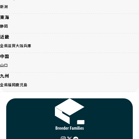
引退犬とは、繁殖期を終えたワンちゃんたちのことを指しま
気で健康なスタートを切れることが大きな魅力です。
す。
新潟
子犬の社会性は、家庭でのしつけをスムーズにする重要なポ
優良ブリーダーは、引退犬も家族の一員として、彼らの幸せ
イントです。BreederFamiliesのブリーダーは、母犬や兄弟
東海
を願っています。よって、引退後も自宅で飼育を続けるか、
犬、人との触れ合いの時間をしっかり確保し、子犬が自然に
信頼できる相手に譲渡するなど、ワンちゃんが幸せに暮らせ
静岡
コミュニケーション能力を身につけられるよう育てていま
るように配慮します。
す。
近畿
一方、営利優先ブリーダーは引退犬を「コスト」として考
家庭に迎えたその日から、すでに社会性の基盤ができている
え、早く手放すことを考えます。場合によっては、悪徳保護
全県
滋賀
大阪
兵庫
ため、新しい環境にもスムーズに適応できます。
団体に引き渡されることもあり、ワンちゃんの生活が不安定
これにより、飼い主さんにとっても安心してスタートできる
中国
になる可能性が高まります。
でしょう。
引退犬に対する扱いがどうなっているかも、優良ブリーダー
山口
BreederFamiliesのブリーダーは、犬種に関する豊富な知識
を見分けるポイントとなります。
と経験を持っています。そのため、子犬を迎えた後の健康管
九州
「引退犬も大切に」の詳細はこちら
理やしつけ、生活スタイルに合わせた育て方について、丁寧
全県
福岡
鹿児島
なアドバイスを受けられます。「この犬種ならではの特徴
社会化とは、ワンちゃんが人間や他の犬、日常の環境にスム
は？」「食事はどうしたらいい？」など、疑問や悩みがあれ
ーズに適応できるようにするプロセスです。ワンちゃんの社
ば、専門的な視点から解決のヒントをもらえるのも安心でき
会化は、生後3週間から12週間頃の「社会化期」と呼ばれる
るポイントです。
時期が特に重要です。この期間は、ブリーダーが飼育してい
BreederFamiliesでは、すべてのブリーダーが厳しい基準を
る時期と重なるため、ワンちゃんが人や他の犬、家庭環境に
クリアした方々だけです。運営チームがブリーダーに直接ヒ
対して適応力を高めるための基礎を築く貴重な機会となりま
アリングを行い、現地確認を経て透明性の高い情報を公開し
す。
ています。
優良ブリーダーは、母犬との愛情ある触れ合いや、兄弟犬や
これにより、ユーザーは見た目だけでなく、育成環境や健康