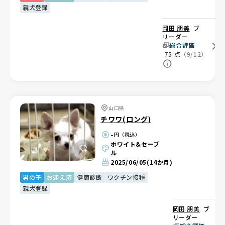
親犬登録
岡田 朋美
ブ
リーダー
総合評価
75
点
（9/12）
山口県
チワワ(ロング)
-
円（税込）
ホワイト&セーブ
ル
2025/06/05
(14か月)
男の子
お迎え済
健康診断
ワクチン接種
親犬登録
岡田 朋美
ブ
リーダー