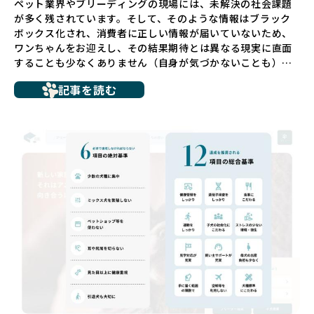
ペット業界やブリーディングの現場には、未解決の社会課題
が多く残されています。そして、そのような情報はブラック
ボックス化され、消費者に正しい情報が届いていないため、
ワンちゃんをお迎えし、その結果期待とは異なる現実に直面
することも少なくありません（自身が気づかないことも）。
たとえば、ペットショップで購入した子犬が劣悪な環境で育
記事を読む
ち、健康面や社会性に問題を抱えていたり、またブリーダー
サイトで子犬だけを可愛く掲載されているものの、裏側では
親犬が乱繁殖によって体力を削られ、苦しい環境で過ごして
いるというケースもあります。こうした問題は、消費者にと
っても大きな負担であり、ワンちゃん自身にとっても非常に
望ましくない環境です。
だからこそ、私たちは正しい情報と安心して選べる場所を提
供すべきだと考えています。BreederFamiliesでは、ワンち
ゃんを家族のように愛する「優良ブリーダー」のみを独自の
厳しい基準で厳選し、その評価基準や評価結果をオープンに
しています。これにより、消費者の皆様が安心して子犬やブ
リーダーを選べる環境を整えています。
そして、消費者の皆様が正しい情報をもとに優良ブリーダー
を求めることで、ワンちゃんを家族のように愛する優良ブリ
ーダーが増え、営利優先の「悪徳ブリーダー」が自然と淘汰
される社会を目指しています。目の前の子犬だけでなく、親