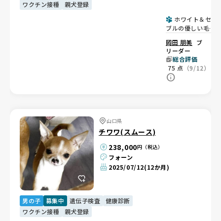
ワクチン接種
親犬登録
ホワイト＆セー
ブルの優しい毛
色。元気で甘えん
岡田 朋美
ブ
坊な男の子💙
リーダー
総合評価
75
点
（9/12）
山口県
チワワ(スムース)
238,000
円（税込）
フォーン
2025/07/12
(12か月)
男の子
募集中
遺伝子検査
健康診断
ワクチン接種
親犬登録