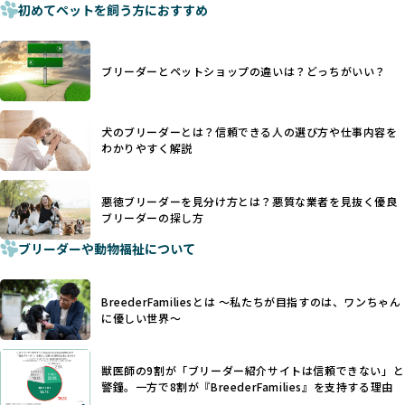
手段でもあるため、切断されることで他の犬や人間との意思
初めてペットを飼う方におすすめ
少なくなく、消費者にとって選択の判断が難しい現状があり
疎通が難しくなることもあります。
ます。
ヨーロッパ諸国ではこうした処置が禁止されている一方で、
さらに、書類審査のみで掲載が許可されるサイトが多く、実
日本ではいまだ行われる場合があります。
際の飼育環境やブリーダーの姿勢が見えにくい点も課題で
ブリーダーとペットショップの違いは？どっちがいい？
優良ブリーダーは動物福祉を優先し、ワンちゃんの自然な姿
す。こうしたサイトでは、ブリーダーが記載する情報が主で
を大切にするため断尾・断耳を行いません。
あり、実際の現場や日々のケアの状況がわからないため、営
一方、営利優先ブリーダーでは「見た目が良く売れやすい」
利優先の「悪徳ブリーダー」が含まれるリスクが高まりま
犬のブリーダーとは？信頼できる人の選び方や仕事内容を
ことを理由に断尾や断耳を行うことがあり、中には麻酔なし
す。
わかりやすく解説
で処置するケースも見受けられます。
BreederFamiliesでは、ワンちゃんを大切にする「優良ブリ
「耳やしっぽを切らない」詳細はこちら
ーダー」のみを紹介するために、法令を超えた独自の基準を
設け、ブリーダーの理念や飼育環境の厳格なチェックを行っ
悪徳ブリーダーを見分け方とは？悪質な業者を見抜く優良
犬種ごとに異なる健康リスクや育て方のポイントを理解し、
ブリーダーの探し方
ています。
適切に対応するためには、深い知識と豊富な経験が欠かせま
ブリーダーや動物福祉について
せん。現在、犬種は200種類以上あり、それぞれに特有の健康
一部の営利優先のブリーディングでは、母犬の出産負担を考
リスクや性格特性が存在します。
えずに大量繁殖が行われ、親犬が心身ともに疲弊するケース
たとえば、パグは呼吸器系のトラブルを抱えやすく、ラブラ
が見られます。さらに、コストカットのために食事を減らし
BreederFamiliesとは 〜私たちが目指すのは、ワンちゃん
ドール・レトリバーには股関節形成不全への注意が必要で
たり、栄養のない食事を与える、適切な健康管理が行われな
に優しい世界〜
す。このような犬種ごとの違いを熟知し、適切なケアを提供
いなど、ワンちゃんの健康と福祉が犠牲にされることも少な
できるかどうかは、ブリーダーの専門性に大きく関わりま
くありません。
す。
獣医師の9割が「ブリーダー紹介サイトは信頼できない」と
また、健康リスクが予測しづらいミックス犬の繁殖や、愛情
優良ブリーダーは、少数の犬種（一般的に3種以内）に絞って
警鐘。一方で8割が『BreederFamilies』を支持する理由
が行き届かない多頭飼育等も問題です。これらのブリーディ