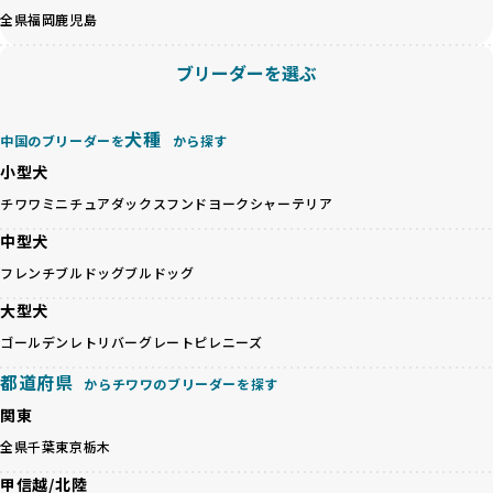
近年、「小さくて可愛い」「珍しい毛色」という見た目の特
を促進することで、無駄な命の消費を減らし、命を大切にす
全県
福岡
鹿児島
徴が人気を集め、高値で取引されることが多くなっていま
る社会の実現を目指しています。
す。しかし、こうした特徴には健康リスクが伴う場合が少な
さらに、売上の一部を保護団体や保護団体を支援する公益法
ブリーダーを選ぶ
くありません。極小サイズは骨や心臓に負担がかかりやす
人へ寄付しています。多くのペット販売業者が、動物福祉へ
く、レアカラーには遺伝疾患のリスクが高まることがありま
の取り組みが不十分であることを理由に寄付を断られる中、
す。
BreederFamiliesはその姿勢が評価され、寄付が実現してい
犬種
中国のブリーダーを
から探す
営利優先ブリーダーは、このような流行や需要に応じて無理
ます。この活動により、保護が必要なワンちゃんの救済や保
な繁殖を行いがちです。小柄な母犬を繁殖に多用して体に負
小型犬
護活動の支援にも貢献しています。
担をかけたり、子犬を小さく見せるために食事を減らすな
BreederFamiliesのこうした取り組みは、目の前の子犬だけ
チワワ
ミニチュアダックスフンド
ヨークシャーテリア
ど、健康を犠牲にした管理がされることもあります。このよ
でなく、すべてのワンちゃんに優しい未来を創るための大き
うな方法では、ワンちゃんの免疫力や体力が低下し、飼い主
中型犬
な一歩です。ユーザーの皆さんがBreederFamiliesを通じて
にとっても将来的な医療費やケアの負担が増える恐れがあり
子犬をお迎えすることで、こうした社会貢献活動を間接的に
フレンチブルドッグ
ブルドッグ
ます。
支えることができます。
優良ブリーダーは、こうした流行に流されず、ワンちゃんの
大型犬
健康を最優先に考えています。特に小さいワンちゃんやレア
BreederFamiliesに登録されているブリーダーは、子犬が心
ゴールデンレトリバー
グレートピレニーズ
カラーの子犬を販売する場合は、健康リスクを十分に理解
身ともに健康に育つための環境づくりに全力を注いでいま
し、飼い主にそのリスクについて丁寧に説明しています。食
都道府県
す。
からチワワのブリーダーを探す
事管理もしっかり行い、成長に必要な栄養を確保するなど、
遺伝的なリスクを最小限に抑えた繁殖計画、栄養バランスが
関東
ワンちゃんの健康を第一にした繁殖を心がけています。
考えられた食事、子犬がのびのびと動ける適度な運動環境、
「見た目以上に健康重視」の詳細はこちら
全県
千葉
東京
栃木
さらに獣医師と連携した健康管理まで徹底しています。
その結果、BreederFamiliesを通じてお迎えする子犬は、元
甲信越/北陸