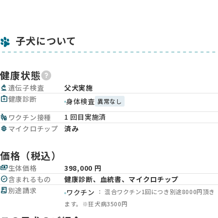
子犬について
健康状態
biotech
遺伝子検査
父犬実施
medical_services
健康診断
身体検査
異常なし
1 回目実施済
vaccines
ワクチン接種
memory
マイクロチップ
済み
価格（税込）
payments
生体価格
398,000 円
check_circle
含まれるもの
健康診断、血統書、マイクロチップ
receipt_long
別途請求
： 混合ワクチン1回につき別途8000円頂き
ワクチン
ます。※狂犬病3500円