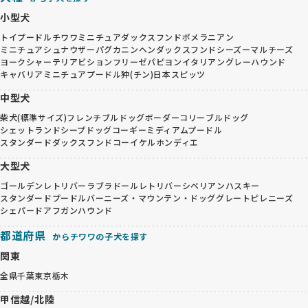
小型犬
トイプードル
チワワ
ミニチュアダックスフンド
ポメラニアン
ミニチュアシュナウザー
パグ
カニンヘンダックスフンド
シーズー
マルチーズ
ヨークシャーテリア
ビションフリーゼ
パピヨン
イタリアングレーハウンド
キャバリア
ミニチュアプードル
狆(チン)
日本スピッツ
中型犬
柴犬(標準サイズ)
フレンチブルドッグ
ボーダーコリー
ブルドッグ
シェットランドシープドッグ
コーギー
ミディアムプードル
スタンダードダックスフンド
コーイケルホンディエ
大型犬
ゴールデンレトリバー
ラブラドールレトリバー
シベリアンハスキー
スタンダードプードル
バーニーズ・マウンテン・ドッグ
グレートピレニーズ
シェパード
アフガンハウンド
都道府県
からチワワの子犬を探す
関東
全県
千葉
東京
栃木
甲信越/北陸