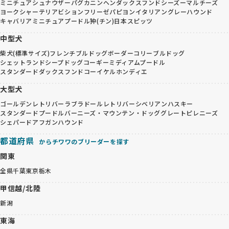
ミニチュアシュナウザー
パグ
カニンヘンダックスフンド
シーズー
マルチーズ
ヨークシャーテリア
ビションフリーゼ
パピヨン
イタリアングレーハウンド
キャバリア
ミニチュアプードル
狆(チン)
日本スピッツ
中型犬
柴犬(標準サイズ)
フレンチブルドッグ
ボーダーコリー
ブルドッグ
シェットランドシープドッグ
コーギー
ミディアムプードル
スタンダードダックスフンド
コーイケルホンディエ
大型犬
ゴールデンレトリバー
ラブラドールレトリバー
シベリアンハスキー
スタンダードプードル
バーニーズ・マウンテン・ドッグ
グレートピレニーズ
シェパード
アフガンハウンド
都道府県
からチワワのブリーダーを探す
関東
全県
千葉
東京
栃木
甲信越/北陸
新潟
東海