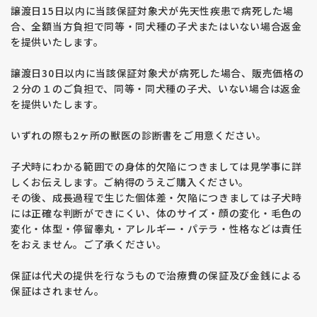
譲渡日15日以内に当該保証対象犬が先天性疾患で病死した場
合、全額当方負担で同等・同犬種の子犬またはいない場合返金
を提供いたします。
譲渡日30日以内に当該保証対象犬が病死した場合、販売価格の
２分の１のご負担で、同等・同犬種の子犬、いない場合は返金
を提供いたします。
いずれの際も2ヶ所の獣医の診断書をご用意ください。
子犬時にわかる範囲での身体的欠陥につきましては見学事に詳
しくお伝えします。ご納得のうえご購入ください。
その後、成長過程で生じた個体差・欠陥につきましては子犬時
には正確な判断ができにくい、体のサイズ・顔の変化・毛色の
変化・体型・停留睾丸・アレルギー・パテラ・性格などは責任
をおえません。ご了承ください。
保証は代犬の提供を行なうもので治療費の保証及び金銭による
保証はされません。