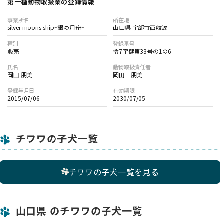
第一種動物取扱業の登録情報
事業所名
所在地
silver moons ship~銀の月舟~
山口県 宇部市西岐波
種別
登録番号
販売
令7宇健第33号の1の6
氏名
動物取扱責任者
岡田 朋美
岡田 朋美
登録年月日
有効期限
2015/07/06
2030/07/05
チワワの子犬一覧
チワワの子犬一覧を見る
山口県 のチワワの子犬一覧