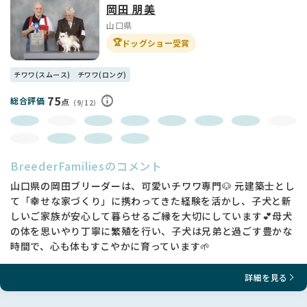
岡田 朋美
山口県
🏆
ドッグショー受賞
チワワ(スムース)
チワワ(ロング)
75
総合評価
点
（9/12）
BreederFamiliesのコメント
山口県の岡田ブリーダーは、可愛いチワワ専門🐶 元建築士とし
て「幸せな家づくり」に携わってきた経験を活かし、子犬と新
しいご家族が安心して暮らせるご縁を大切にしています💕母犬
の体を思いやり丁寧に繁殖を行い、子犬は兄弟と過ごす豊かな
時間で、心も体もすこやかに育っています🌱
詳細を見る