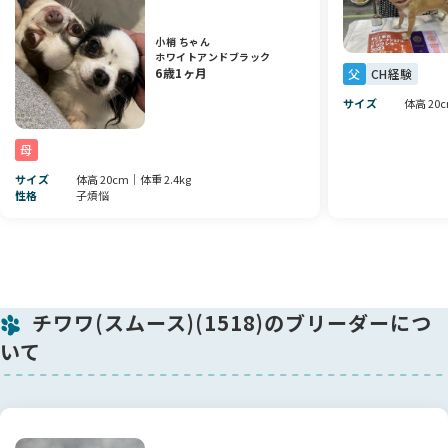
成長とともに降りてくるケースもありますので、引き続き経過
を見守っております。
小梢 ちゃん
ホワイトアンドブラック
💙この子の魅力💙
6歳1ヶ月
父
CH経験
明るく元気な性格と、人懐っこい甘えん坊な性格が魅力の男の
サイズ
体高 20c
子です✨
ご家族のそばでたくさんの愛情を受けながら、素敵なパートナ
母
ーになってくれると思います🍀
サイズ
体高 20cm｜体重 2.4kg
性格
子煩悩
気になることがございましたら、お気軽にお問い合わせくださ
い。
素敵なご縁を心よりお待ちしております😊
チワワ(スムース)(1518)のブリーダーにつ
いて