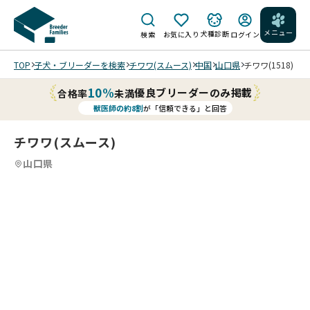
メニュー
犬種診断
検索
お気に入り
ログイン
TOP
子犬・ブリーダーを検索
チワワ(スムース)
中国
山口県
チワワ(1518)
10%
優良ブリーダーのみ掲載
合格率
未満
獣医師の約8割
が「信頼できる」と回答
チワワ(スムース)
山口県
5
4
5
5
5
5
/
/
/
202
6/0
202
6/0
6/0
9 撮
6/0
影
9 撮
202
202
202
綺
影
6/0
6/0
6/0
麗
背中
6/0
6/1
6/0
な
はこ
9 撮
0 撮
9 撮
横
んな