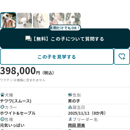
影
影
影
顔
感じ
質問だけでもOK！
【無料】この子について質問する
この子を見学する
398,000
円（税込）
ワクチン は価格に含まれません
pets
犬種
wc
性別
チワワ(スムース)
男の子
palette
カラー
cake
誕生日
ホワイト&セーブル
2025/11/12（8か月）
mood
性格
person
ブリーダー名
元気いっぱい
岡田 朋美