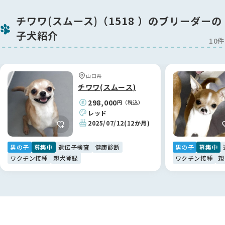
チワワ(スムース)（1518 ）のブリーダーの
子犬紹介
10件
山口県
チワワ(スムース)
298,000
円（税込）
レッド
2025/07/12
(12か月)
男の子
募集中
遺伝子検査
健康診断
男の子
募集中
ワクチン接種
親犬登録
ワクチン接種
親