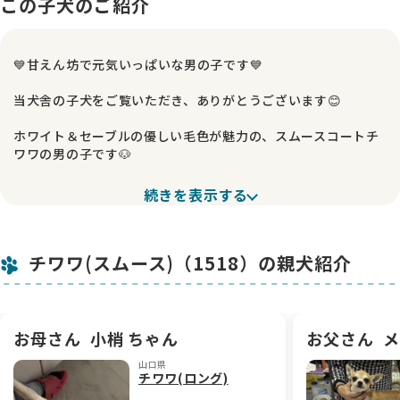
この子犬のご紹介
💙甘えん坊で元気いっぱいな男の子です💙
当犬舎の子犬をご覧いただき、ありがとうございます😊
ホワイト＆セーブルの優しい毛色が魅力の、スムースコートチ
ワワの男の子です🐶
とにかく人が大好きで、いつも「抱っこして♪」「遊んで♪」
続きを表示する
と甘えてきてくれる可愛い甘えん坊さん💕
人の姿を見つけると嬉しそうに駆け寄ってくる姿に、毎日癒さ
れています😊
チワワ(スムース)（1518）の親犬紹介
元気いっぱいで好奇心旺盛な性格なので、おもちゃ遊びや兄妹
たちとの時間も大好き✨
小さな体で一生懸命遊ぶ姿はとても愛らしく、見ていて飽きる
ことがありません。
お母さん
小梢 ちゃん
お父さん
メ
山口県
現在、片方の睾丸がまだ降りてきておらず様子を見ている段階
チワワ(ロング)
です。