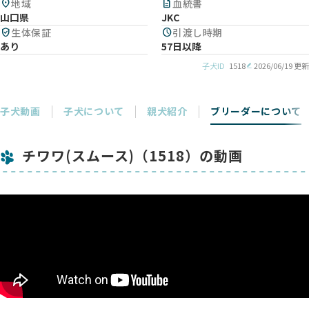
location_on
地域
description
血統書
山口県
JKC
verified_user
生体保証
schedule
引渡し時期
あり
57日以降
子犬ID
1518
2026/06/19 更新
子犬動画
子犬について
親犬紹介
ブリーダーについて
チワワ(スムース)（1518）の動画