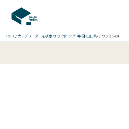
TOP
子犬・ブリーダーを検索
チワワ(ロング)
中国
山口県
チワワ(1548)
8
4
8
5
8
6
8
7
8
8
8
8
/
/
/
/
/
/