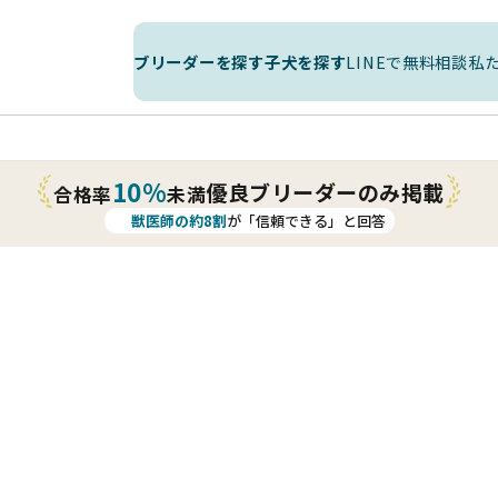
ブリーダーを探す
子犬を探す
LINEで無料相談
私
10%
優良ブリーダーのみ掲載
合格率
未満
獣医師の約8割
が「信頼できる」と回答