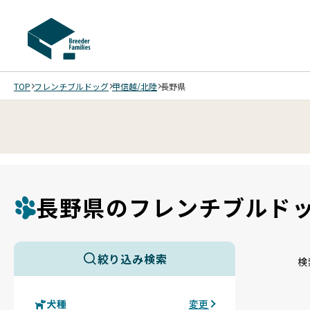
TOP
フレンチブルドッグ
甲信越/北陸
長野県
長野県のフレンチブルド
絞り込み検索
検
犬種
変更