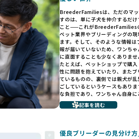
BreederFamiliesは、た
すのは、単に子犬を仲介するだけ
こと——これがBreederFamili
ペット業界やブリーディングの現
ます。そして、そのような情報は
報が届いていないため、ワンちゃ
に直面することも少なくありませ
たとえば、ペットショップで購入
性に問題を抱えていたり、またブ
ているものの、裏側では親犬が乱
ごしているというケースもありま
な負担であり、ワンちゃん自身に
だからこそ、私たちは正しい情報
記事を読む
ています。BreederFamili
リーダー」のみを独自の厳しい基
プンにしています。これにより、
選べる環境を整えています。
優良ブリーダーの見分け方_B
そして、消費者の皆様が正しい情