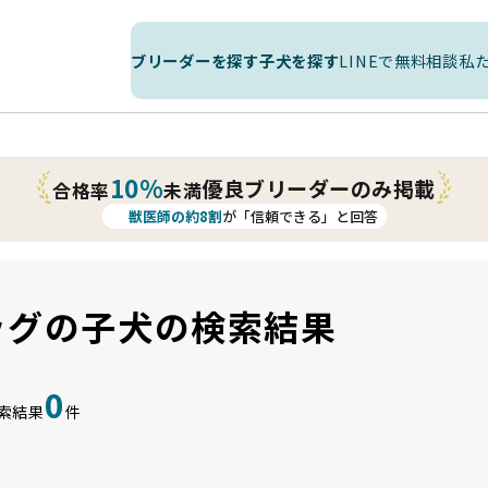
ブリーダーを探す
子犬を探す
LINEで無料相談
私
10%
優良ブリーダーのみ掲載
合格率
未満
獣医師の約8割
が「信頼できる」と回答
ッグの子犬の検索結果
0
索結果
件