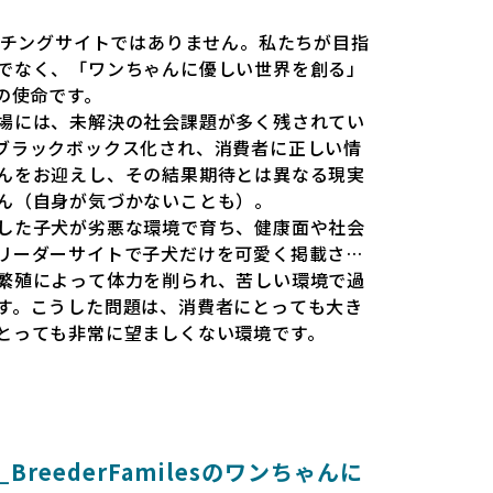
だのマッチングサイトではありません。私たちが目指
でなく、「ワンちゃんに優しい世界を創る」
esの使命です。
場には、未解決の社会課題が多く残されてい
ブラックボックス化され、消費者に正しい情
んをお迎えし、その結果期待とは異なる現実
ん（自身が気づかないことも）。
した子犬が劣悪な環境で育ち、健康面や社会
リーダーサイトで子犬だけを可愛く掲載され
繁殖によって体力を削られ、苦しい環境で過
す。こうした問題は、消費者にとっても大き
とっても非常に望ましくない環境です。
と安心して選べる場所を提供すべきだと考え
esでは、ワンちゃんを家族のように愛する「優良ブ
準で厳選し、その評価基準や評価結果をオー
消費者の皆様が安心して子犬やブリーダーを
reederFamilesのワンちゃんに
報をもとに優良ブリーダーを求めることで、