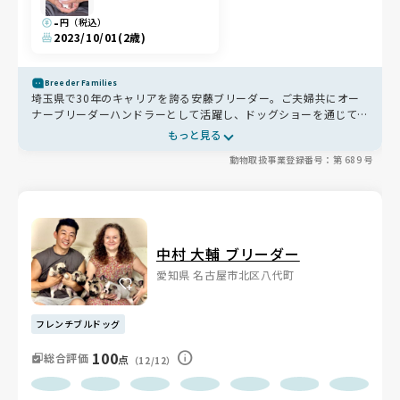
-
円（税込）
2023/10/01
(2歳)
Breeder Families
埼玉県で30年のキャリアを誇る安藤ブリーダー。ご夫婦共にオー
ナーブリーダーハンドラーとして活躍し、ドッグショーを通じて犬
種の理想であるスタンダードを追求し続けています✨肉を添える食
もっと見る
事管理や、リビングでの育児を通じた社会化にもこだわり、心身と
動物取扱事業登録番号：第 689 号
もに健やかな子を育てています🐶お迎え後の生涯サポートも充実し
ており、一生涯の頼れる相談相手になってくれます🐾
中村 大輔 ブリーダー
愛知県 名古屋市北区八代町
フレンチブルドッグ
100
総合評価
点
（12/12）