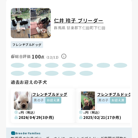
え、獣医師でもあるオーナーさんから専門的なアドバイスをもらえ
ます。秋には年1回のファミリー会もあり、長く続くつながりが生
まれています😊
仁井 玲子 ブリーダー
群馬県 甘楽郡下仁田町下仁田
フレンチブルドッグ
100
総合評価
点
（12/12）
過去お迎えの子犬
フレンチブルドッグ
フレンチブルドッグ
男の子
お迎え済
男の子
お迎え済
-
-
円（税込）
円（税込）
2026/04/29
(3か月)
2025/02/21
(17か月)
Breeder Families