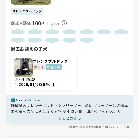
フレンチブルドッグ
100
総合評価
点
（12/12）
過去お迎えの子犬
フレンチブルドッグ
女の子
お迎え済
-
円（税込）
2026/01/28
(6か月)
Breeder Families
静岡県のフレンチブルドッグブリーダー、前原ブリーダーは犬種本
来の姿を大切にする方です🐾 基本はショー血統の子を迎え、珍し
いカラーや極端に小さい子を作る繁殖は行わず、健康を最優先にし
もっと見る
ています。見学では母犬と父犬に必ず会えるので、成長後の大きさ
動物取扱事業登録番号：第227620008号
や性格の傾向を見通したうえで安心してお迎えを決められます。お
迎え時には食べ慣れたフードと遊んでいたおもちゃをお渡し✨ そ
の後はお迎えした方が集まるLINEグループでみんなで相談し合