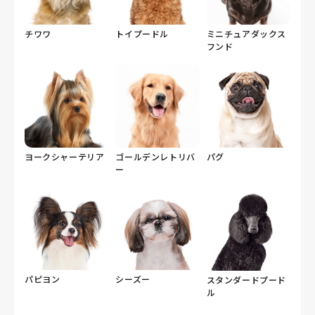
チワワ
トイプードル
ミニチュアダックス
フンド
ヨークシャーテリア
ゴールデンレトリバ
パグ
ー
パピヨン
シーズー
スタンダードプード
ル