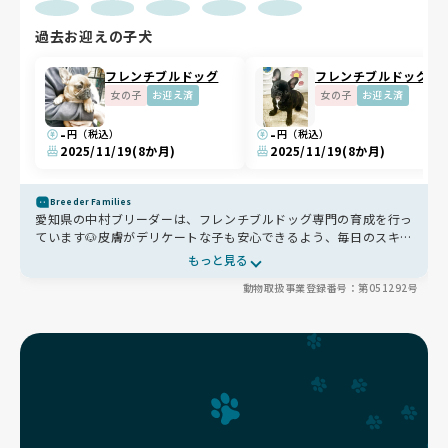
過去お迎えの子犬
フレンチブルドッグ
フレンチブルドッグ
女の子
お迎え済
女の子
お迎え済
-
-
円（税込）
円（税込）
2025/11/19
(8か月)
2025/11/19
(8か月)
Breeder Families
愛知県の中村ブリーダーは、フレンチブルドッグ専門の育成を行っ
ています🐶皮膚がデリケートな子も安心できるよう、毎日のスキン
ケアや栄養バランスを考えた食事管理を徹底。自由に過ごせる室内
もっと見る
環境や日光浴できるテラスもあり、心身ともに健やかに育ちます✨
動物取扱事業登録番号：第051292号
お迎え後のサポートも万全で安心です🐾