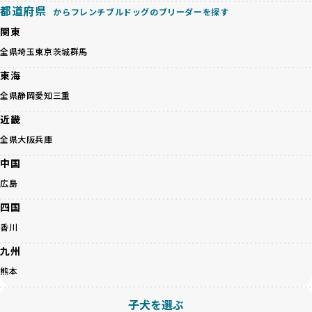
り、より高い基準をクリアしたブリーダーだけを厳選してい
都道府県
からフレンチブルドッグのブリーダーを探す
殖を徹底しているのです。
ます。
一方、営利優先ブリーダーは流行や需要に応じて安易にミッ
関東
その結果、合格率10%未満という厳しい基準をクリアした優
クス犬を繁殖し、健康管理や飼い主への配慮が不十分なこと
良ブリーダーのみが登録されています。
全県
埼玉
東京
茨城
群馬
が多く見受けられます。場合によっては、チワワ×ハスキー
BreederFamiliesでは、法令に準拠するだけでなく、ワンち
等体格の異なるリスクの高い交配を行うこともあります。
東海
ゃんを家族のように愛するという理念を共有するブリーダー
「ミックス犬を繁殖しない」の詳細はこちら
のみを厳選しています。これにより、ユーザーの皆さんに安
全県
静岡
愛知
三重
心して選べる選択肢を提供しています。
ペットショップやペットオークションは、流通過程でワンち
近畿
「BreederFamilesのワンちゃんに優しい18の評価基準」は
ゃんが長時間の輸送を強いられたり、狭いケージに閉じ込め
こちら
全県
大阪
兵庫
られるなど、心身に大きな負担がかかります。このような環
境は、ストレスや感染リスクを増大させるだけでなく、ワン
中国
BreederFamiliesでは、すべてのブリーダーを書類審査、直
ちゃんの社会性や基本的なしつけにも悪影響を与える可能性
接のヒアリング、現地確認を通じて厳しく評価しています。
広島
があります。
このプロセスにより、育成環境や健康管理だけでなく、ブリ
優良ブリーダーは、ワンちゃんの健康と幸せを第一に考え、
四国
ーダー自身の理念や姿勢までも丁寧に確認しています。
ペットショップやオークションを介さずに直接飼い主に渡す
さらに、こうした評価結果は透明性を持って公開されている
香川
ことを大切にしています。また、彼らはお迎え先を自身で確
ため、どのブリーダーを選んでも安心して子犬をお迎えいた
認し、ワンちゃんが安心して暮らせる環境を整えるために直
九州
だけます。
接の引き渡しを基本とします。
徹底した透明性こそが、BreederFamiliesの大きな特徴で
熊本
一方で、営利優先ブリーダーは、広範囲に販売するためにペ
す。
ットショップやオークションを活用し、子犬の心身への影響
子犬を選ぶ
を軽視しがちです。
BreederFamiliesは、ペット業界が抱える命の大量生産・大