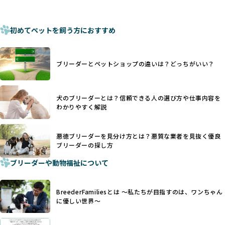
く、慢性的な痛みや不安感を引き起こす可能性もあります。
ある姿勢を十分に保障するものではありません。そのため、
また、しっぽや耳はワンちゃんの重要なコミュニケーション
厳格なチェックを経ていないブリーダーが掲載されることも
手段でもあるため、切断されることで他の犬や人間との意思
初めてペットを飼う方におすすめ
少なくなく、消費者にとって選択の判断が難しい現状があり
疎通が難しくなることもあります。
ます。
ヨーロッパ諸国ではこうした処置が禁止されている一方で、
さらに、書類審査のみで掲載が許可されるサイトが多く、実
日本ではいまだ行われる場合があります。
際の飼育環境やブリーダーの姿勢が見えにくい点も課題で
ブリーダーとペットショップの違いは？どっちがいい？
優良ブリーダーは動物福祉を優先し、ワンちゃんの自然な姿
す。こうしたサイトでは、ブリーダーが記載する情報が主で
を大切にするため断尾・断耳を行いません。
あり、実際の現場や日々のケアの状況がわからないため、営
一方、営利優先ブリーダーでは「見た目が良く売れやすい」
利優先の「悪徳ブリーダー」が含まれるリスクが高まりま
犬のブリーダーとは？信頼できる人の選び方や仕事内容を
ことを理由に断尾や断耳を行うことがあり、中には麻酔なし
す。
わかりやすく解説
で処置するケースも見受けられます。
BreederFamiliesでは、ワンちゃんを大切にする「優良ブリ
「耳やしっぽを切らない」詳細はこちら
ーダー」のみを紹介するために、法令を超えた独自の基準を
設け、ブリーダーの理念や飼育環境の厳格なチェックを行っ
悪徳ブリーダーを見分け方とは？悪質な業者を見抜く優良
犬種ごとに異なる健康リスクや育て方のポイントを理解し、
ブリーダーの探し方
ています。
適切に対応するためには、深い知識と豊富な経験が欠かせま
ブリーダーや動物福祉について
せん。現在、犬種は200種類以上あり、それぞれに特有の健康
一部の営利優先のブリーディングでは、母犬の出産負担を考
リスクや性格特性が存在します。
えずに大量繁殖が行われ、親犬が心身ともに疲弊するケース
たとえば、パグは呼吸器系のトラブルを抱えやすく、ラブラ
が見られます。さらに、コストカットのために食事を減らし
BreederFamiliesとは 〜私たちが目指すのは、ワンちゃん
ドール・レトリバーには股関節形成不全への注意が必要で
たり、栄養のない食事を与える、適切な健康管理が行われな
に優しい世界〜
す。このような犬種ごとの違いを熟知し、適切なケアを提供
いなど、ワンちゃんの健康と福祉が犠牲にされることも少な
できるかどうかは、ブリーダーの専門性に大きく関わりま
くありません。