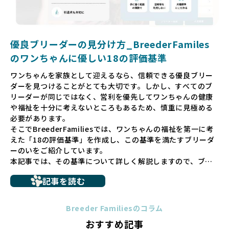
を求めることで、ワンちゃんを家族のように愛する優良ブリ
ーダーが増え、営利優先の「悪徳ブリーダー」が自然と淘汰
される社会を目指しています。目の前の子犬だけでなく、親
犬や引退犬も大切にされる環境を作り上げ、すべてのワンち
優良ブリーダーの見分け方_BreederFamiles
ゃんに優しい世界を築いていきたいと考えています。
のワンちゃんに優しい18の評価基準
ペットショップでの生体販売では、ワンちゃんが健やかに成
ワンちゃんを家族として迎えるなら、信頼できる優良ブリー
長するための環境が十分に整っていない場合が多く、販売ま
ダーを見つけることがとても大切です。しかし、すべてのブ
での間に過密な環境や長距離移動のストレスを受けることが
リーダーが同じではなく、営利を優先してワンちゃんの健康
少なくありません。このような環境は、健康リスクや社会性
や福祉を十分に考えないところもあるため、慎重に見極める
の問題につながりやすく、ワンちゃんにとっても望ましいと
必要があります。
は言えません。
そこでBreederFamiliesでは、ワンちゃんの福祉を第一に考
こうした背景から、BreederFamiliesはペットショップを介
えた「18の評価基準」を作成し、この基準を満たすブリーダ
さない直接販売を採用するとともに、ペットオークションや
ーのいをご紹介しています。
ペットショップを利用するブリーダーの掲載も行ってしませ
本記事では、その基準について詳しく解説しますので、ブリ
ん。
ーダー選びの参考にしていただければ幸いです。
ペットショップを避けた方がいい理由の詳細はこちら
記事を読む
トイプードルやコーギーなどの犬種では、見た目のためだけ
多くのブリーダーサイトでは、掲載するブリーダーの審査が
に断尾（しっぽを切る）や断耳（耳を切る）が行われている
法令レベルの最低基準にとどまっていることが問題です。こ
Breeder Familiesのコラム
ことがあります。
の法令レベルの基準はブリーディング環境の最低限を定める
おすすめ記事
これは痛みを伴う処置で、ワンちゃんの身体的な負担が大き
ものに過ぎず、ワンちゃんの心身の福祉やブリーダーの責任