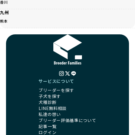
「見た目以上に健康重視」の詳細はこちら
香川
さらに獣医師と連携した健康管理まで徹底しています。
その結果、BreederFamiliesを通じてお迎えする子犬は、元
九州
引退犬とは、繁殖期を終えたワンちゃんたちのことを指しま
気で健康なスタートを切れることが大きな魅力です。
す。
熊本
子犬の社会性は、家庭でのしつけをスムーズにする重要なポ
優良ブリーダーは、引退犬も家族の一員として、彼らの幸せ
イントです。BreederFamiliesのブリーダーは、母犬や兄弟
を願っています。よって、引退後も自宅で飼育を続けるか、
犬、人との触れ合いの時間をしっかり確保し、子犬が自然に
信頼できる相手に譲渡するなど、ワンちゃんが幸せに暮らせ
コミュニケーション能力を身につけられるよう育てていま
るように配慮します。
す。
一方、営利優先ブリーダーは引退犬を「コスト」として考
家庭に迎えたその日から、すでに社会性の基盤ができている
え、早く手放すことを考えます。場合によっては、悪徳保護
ため、新しい環境にもスムーズに適応できます。
団体に引き渡されることもあり、ワンちゃんの生活が不安定
これにより、飼い主さんにとっても安心してスタートできる
になる可能性が高まります。
でしょう。
引退犬に対する扱いがどうなっているかも、優良ブリーダー
BreederFamiliesのブリーダーは、犬種に関する豊富な知識
サービスについて
を見分けるポイントとなります。
と経験を持っています。そのため、子犬を迎えた後の健康管
ブリーダーを探す
「引退犬も大切に」の詳細はこちら
理やしつけ、生活スタイルに合わせた育て方について、丁寧
子犬を探す
なアドバイスを受けられます。「この犬種ならではの特徴
犬種診断
社会化とは、ワンちゃんが人間や他の犬、日常の環境にスム
は？」「食事はどうしたらいい？」など、疑問や悩みがあれ
LINE無料相談
ーズに適応できるようにするプロセスです。ワンちゃんの社
ば、専門的な視点から解決のヒントをもらえるのも安心でき
私達の想い
会化は、生後3週間から12週間頃の「社会化期」と呼ばれる
るポイントです。
ブリーダー評価基準について
時期が特に重要です。この期間は、ブリーダーが飼育してい
BreederFamiliesでは、すべてのブリーダーが厳しい基準を
記事一覧
る時期と重なるため、ワンちゃんが人や他の犬、家庭環境に
クリアした方々だけです。運営チームがブリーダーに直接ヒ
ログイン
対して適応力を高めるための基礎を築く貴重な機会となりま