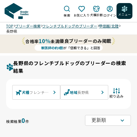
メニュー
犬種診断
検索
お気に入り
ログイン
TOP
ブリーダー検索
フレンチブルドッグのブリーダー
甲信越/北陸
長野県
10%
優良ブリーダーのみ掲載
合格率
未満
獣医師の約8割
が「信頼できる」と回答
長野県のフレンチブルドッグのブリーダーの検索
結果
犬種
フレンチブルドッグ
地域
長野県
絞り込み
0
検索結果
件