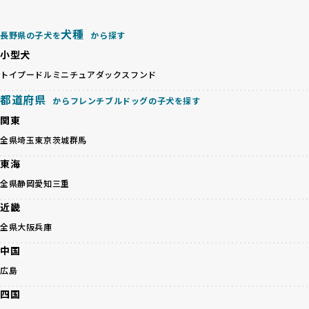
「ペットショップ等を使わない」の詳細はこちら
量販売、負担の大きい流通構造、劣悪な飼育環境といった課
題に真摯に向き合っています。優良ブリーダーとの直接取引
犬種
長野県の子犬を
から探す
近年、「小さくて可愛い」「珍しい毛色」という見た目の特
を促進することで、無駄な命の消費を減らし、命を大切にす
徴が人気を集め、高値で取引されることが多くなっていま
小型犬
る社会の実現を目指しています。
す。しかし、こうした特徴には健康リスクが伴う場合が少な
さらに、売上の一部を保護団体や保護団体を支援する公益法
トイプードル
ミニチュアダックスフンド
くありません。極小サイズは骨や心臓に負担がかかりやす
人へ寄付しています。多くのペット販売業者が、動物福祉へ
く、レアカラーには遺伝疾患のリスクが高まることがありま
都道府県
の取り組みが不十分であることを理由に寄付を断られる中、
からフレンチブルドッグの子犬を探す
す。
BreederFamiliesはその姿勢が評価され、寄付が実現してい
関東
営利優先ブリーダーは、このような流行や需要に応じて無理
ます。この活動により、保護が必要なワンちゃんの救済や保
な繁殖を行いがちです。小柄な母犬を繁殖に多用して体に負
全県
埼玉
東京
茨城
群馬
護活動の支援にも貢献しています。
担をかけたり、子犬を小さく見せるために食事を減らすな
BreederFamiliesのこうした取り組みは、目の前の子犬だけ
東海
ど、健康を犠牲にした管理がされることもあります。このよ
でなく、すべてのワンちゃんに優しい未来を創るための大き
うな方法では、ワンちゃんの免疫力や体力が低下し、飼い主
全県
静岡
愛知
三重
な一歩です。ユーザーの皆さんがBreederFamiliesを通じて
にとっても将来的な医療費やケアの負担が増える恐れがあり
子犬をお迎えすることで、こうした社会貢献活動を間接的に
近畿
ます。
支えることができます。
優良ブリーダーは、こうした流行に流されず、ワンちゃんの
全県
大阪
兵庫
健康を最優先に考えています。特に小さいワンちゃんやレア
BreederFamiliesに登録されているブリーダーは、子犬が心
中国
カラーの子犬を販売する場合は、健康リスクを十分に理解
身ともに健康に育つための環境づくりに全力を注いでいま
し、飼い主にそのリスクについて丁寧に説明しています。食
広島
す。
事管理もしっかり行い、成長に必要な栄養を確保するなど、
遺伝的なリスクを最小限に抑えた繁殖計画、栄養バランスが
四国
ワンちゃんの健康を第一にした繁殖を心がけています。
考えられた食事、子犬がのびのびと動ける適度な運動環境、