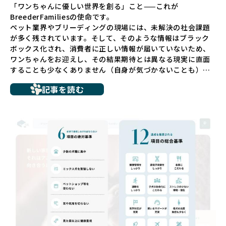
「ワンちゃんに優しい世界を創る」こと——これが
BreederFamiliesの使命です。
ペット業界やブリーディングの現場には、未解決の社会課題
が多く残されています。そして、そのような情報はブラック
ボックス化され、消費者に正しい情報が届いていないため、
ワンちゃんをお迎えし、その結果期待とは異なる現実に直面
することも少なくありません（自身が気づかないことも）。
たとえば、ペットショップで購入した子犬が劣悪な環境で育
記事を読む
ち、健康面や社会性に問題を抱えていたり、またブリーダー
サイトで子犬だけを可愛く掲載されているものの、裏側では
親犬が乱繁殖によって体力を削られ、苦しい環境で過ごして
いるというケースもあります。こうした問題は、消費者にと
っても大きな負担であり、ワンちゃん自身にとっても非常に
望ましくない環境です。
だからこそ、私たちは正しい情報と安心して選べる場所を提
供すべきだと考えています。BreederFamiliesでは、ワンち
ゃんを家族のように愛する「優良ブリーダー」のみを独自の
厳しい基準で厳選し、その評価基準や評価結果をオープンに
しています。これにより、消費者の皆様が安心して子犬やブ
リーダーを選べる環境を整えています。
そして、消費者の皆様が正しい情報をもとに優良ブリーダー