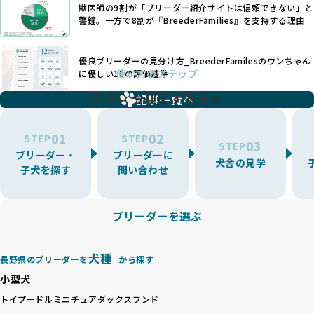
す。
獣医師の9割が「ブリーダー紹介サイトは信頼できない」と
また、健康リスクが予測しづらいミックス犬の繁殖や、愛情
優良ブリーダーは、少数の犬種（一般的に3種以内）に絞って
警鐘。一方で8割が『BreederFamilies』を支持する理由
が行き届かない多頭飼育等も問題です。これらのブリーディ
繁殖を行い、各犬種の特徴を熟知しています。これにより、
ング手法は、ワンちゃんの福祉を無視し、利益のみを追求す
犬種ごとの健康管理や繁殖において質の高いケアを提供する
るブリーダーによるものが多く、消費者にとっても深刻な課
優良ブリーダーの見分け方_BreederFamilesのワンちゃん
ことが可能です。
題となっています。
使い方のステップ
に優しい18の評価基準
一方、営利優先ブリーダーは流行や需要に応じて扱う犬種を
BreederFamiliesでは、こうしたワンちゃんに優しくないブ
増やす傾向があり、犬種ごとに異なる健康問題や適切な育成
子犬をお迎えするまで
リーディングをなくすため、すべてのワンちゃんを家族のよ
記事一覧へ
環境を十分に考慮しない場合があります。こうしたブリーダ
うに大切に飼育・繁殖を行っている「優良ブリーダー」のみ
ーでは、ワンちゃんが適切なケアを受けられず、健康を損ね
を厳選しています。
01
02
たりストレスを抱えたりするリスクが高まります。
STEP
STEP
03
STEP
「少数の犬種に集中」の詳細はこちら
ブリーダー・
ブリーダーに
BreederFamiliesでは、アニマルウェルフェアを最優先に考
犬舎の見学
子犬を探す
問い合わせ
えた6つの絶対基準と12の総合基準を設定しています。これに
近年、ミックス犬はユニークな見た目や性格で人気がありま
より、ワンちゃんが心身ともに健やかに過ごせる環境で育つ
すが、無計画な交配には健康リスクが伴います。異なる犬種
ことを徹底しています。
の特徴を持つことで予測しにくい健康問題が発生する可能性
ブリーダーを選ぶ
BreederFamiliesでは、以下の6項目を必須条件とし、これら
が高く、診断や治療も複雑化する場合があります。また、ミ
を満たすブリーダーのみを選定しています：
ックス犬は成長後の性格や体格が予測しづらく、飼い主が期
これらの基準により、ワンちゃんの健全な成長と動物福祉に
待する理想と現実が大きく異なることも少なくありません。
犬種
基づいた責任あるブリーディングを確保しています。
長野県のブリーダーを
から探す
優良ブリーダーは、犬種ごとの遺伝的特徴を守り、安定した
さらに、健康管理、社会性の育成、遺伝子検査、食事や運動
小型犬
健康と性格を次世代に引き継ぐために、ミックス犬の繁殖を
の質など、ワンちゃんの心身に配慮した飼育環境が整ってい
避けます。無計画な交配がもたらすリスクを理解し、飼い主
トイプードル
ミニチュアダックスフンド
るかを評価する12項目の総合基準を設けています。これによ
への十分な説明とアフターフォローを確保できる範囲での繁