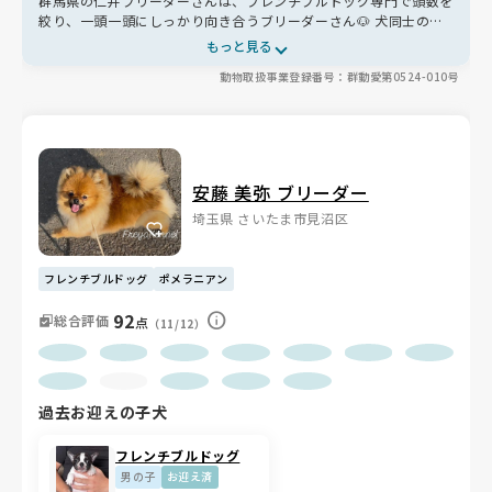
群馬県の仁井ブリーダーさんは、フレンチブルドッグ専門で頭数を
絞り、一頭一頭にしっかり向き合うブリーダーさん🐶 犬同士の関
わりや人とのふれあいを大切にし、性格も明るく人懐っこい子ばか
もっと見る
り✨ お迎え後も相談でき、誕生日にはプレゼントも届く温かなサ
動物取扱事業登録番号：群動愛第0524-010号
ポートも魅力です😊
安藤 美弥 ブリーダー
埼玉県 さいたま市見沼区
フレンチブルドッグ
ポメラニアン
92
総合評価
点
（11/12）
過去お迎えの子犬
フレンチブルドッグ
男の子
お迎え済