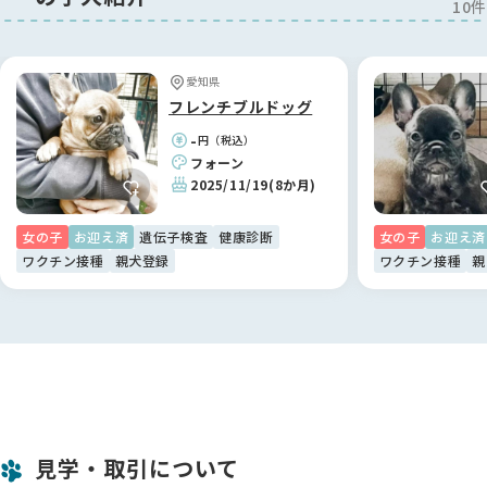
10件
愛知県
フレンチブルドッグ
-
円（税込）
フォーン
2025/11/19
(8か月)
女の子
お迎え済
遺伝子検査
健康診断
女の子
お迎え済
ワクチン接種
親犬登録
ワクチン接種
親
見学・取引について