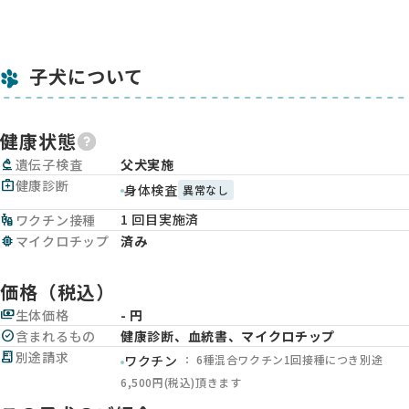
子犬について
健康状態
biotech
遺伝子検査
父犬実施
medical_services
健康診断
身体検査
異常なし
1 回目実施済
vaccines
ワクチン接種
memory
マイクロチップ
済み
価格（税込）
payments
生体価格
- 円
check_circle
含まれるもの
健康診断、血統書、マイクロチップ
receipt_long
別途請求
： 6種混合ワクチン1回接種につき別途
ワクチン
6,500円(税込)頂きます