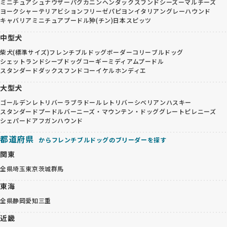
ミニチュアシュナウザー
パグ
カニンヘンダックスフンド
シーズー
マルチーズ
ヨークシャーテリア
ビションフリーゼ
パピヨン
イタリアングレーハウンド
キャバリア
ミニチュアプードル
狆(チン)
日本スピッツ
中型犬
柴犬(標準サイズ)
フレンチブルドッグ
ボーダーコリー
ブルドッグ
シェットランドシープドッグ
コーギー
ミディアムプードル
スタンダードダックスフンド
コーイケルホンディエ
大型犬
ゴールデンレトリバー
ラブラドールレトリバー
シベリアンハスキー
スタンダードプードル
バーニーズ・マウンテン・ドッグ
グレートピレニーズ
シェパード
アフガンハウンド
都道府県
からフレンチブルドッグのブリーダーを探す
関東
全県
埼玉
東京
茨城
群馬
東海
全県
静岡
愛知
三重
近畿