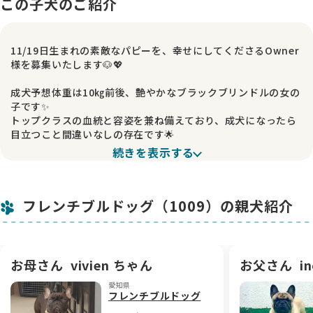
この子犬のご紹介
11/19日生まれの素敵なパピーを、幸せにしてくださるOwner
様を募集いたします🐶💖
成犬予想体重は10㎏前後、艶やかなブラックブリンドルの女の
子です✨
トップクラスの血統と容姿を兼ね備えており、成犬になったら
目立つこと間違いなしの存在です🌟
続きを表示する
この子は特に好奇心旺盛で甘えん坊という表現がぴったりの性
格で、
ご家族と楽しく過ごす姿が自然と目に浮かびます😊♪
フレンチブルドッグ（1009）の親犬紹介
住宅街にある人との共同生活の中で、一頭一頭にたっぷり愛情
をかけて育てております🏠💞
そのため、掃除機や洗濯機などの生活音、人の出入りにも日頃
お母さん
vivien ちゃん
お父さん
i
から慣れており、新しい環境にも対応しやすい子だと思います
🍀
愛知県
フレンチブルドッグ
規則正しい生活を送り、衛生的な環境のもと、母体の体調管理