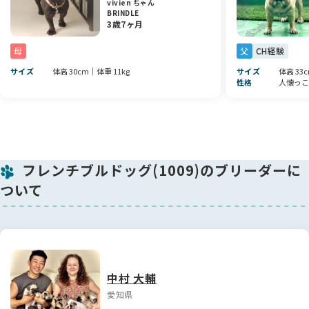
vivien ちゃん
から手作り食にもこだわり、みんな元気に健康に育っておりま
BRINDLE
す🥣✨
3歳7ヶ月
仔犬お迎え後も、飼育相談や近況報告など、アフターフォロー
母
父
CH経験
を継続してさせていただきますのでご安心ください🤝
サイズ
体高 30cm｜体重 11kg
サイズ
体高 33
性格
人懐っこ
ご家族として、愛犬として、最高のパートナーとして、生涯可
愛がっていただけましたら幸いです💐
ご見学大歓迎いたします(^_-)-☆
お気軽にお問い合わせください📩✨
フレンチブルドッグ(1009)のブリーダーに
ついて
中村 大輔
愛知県