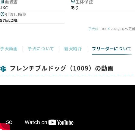
description
血統書
verified_user
生体保証
JKC
あり
schedule
引渡し時期
57日以降
子犬ID
1009
2026/03/25 更新
子犬動画
子犬について
親犬紹介
ブリーダーについて
フレンチブルドッグ（1009）の動画