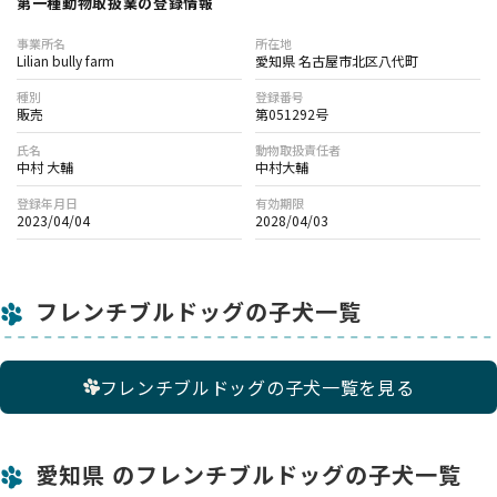
第一種動物取扱業の登録情報
事業所名
所在地
Lilian bully farm
愛知県 名古屋市北区八代町
種別
登録番号
販売
第051292号
氏名
動物取扱責任者
中村 大輔
中村大輔
登録年月日
有効期限
2023/04/04
2028/04/03
フレンチブルドッグの子犬一覧
フレンチブルドッグの子犬一覧を見る
愛知県 のフレンチブルドッグの子犬一覧