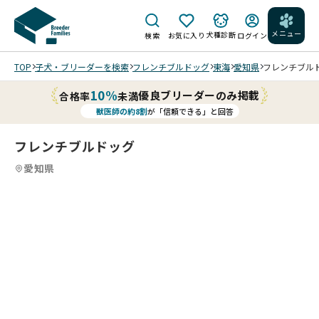
メニュー
犬種診断
検索
お気に入り
ログイン
TOP
子犬・ブリーダーを検索
フレンチブルドッグ
東海
愛知県
フレンチブルドッ
10%
優良ブリーダーのみ掲載
合格率
未満
獣医師の約8割
が「信頼できる」と回答
フレンチブルドッグ
愛知県
2
12
5
12
6
12
7
12
8
12
9
10
12
11
12
12
12
12
12
艶
性
性
/
/
/
/
/
/
/
/
/
や
小柄
格
小柄
格
か
なボ
は
なボ
は
ブ
ディ
基
ディ
基
ラ
にし
本
にし
本
ッ
っか
的
っか
的
ク
りし
に
りし
良
に
ブ
た肢
大
た肢
い
大
202
リ
202
202
体骨
202
202
人
202
体骨
子
人
6/0
ン
6/0
6/0
量豊
6/0
6/0
し
6/0
量豊
ち
し
3/0
ド
3/0
2/1
富な
2/0
1/2
い
1/2
富な
ゃ
い
3 撮
ル
3 撮
4 撮
女の
3 撮
5 撮
子
4 撮
女の
ん
子