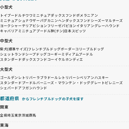
小型犬
トイプードル
チワワ
ミニチュアダックスフンド
ポメラニアン
ミニチュアシュナウザー
パグ
カニンヘンダックスフンド
シーズー
マルチーズ
ヨークシャーテリア
ビションフリーゼ
パピヨン
イタリアングレーハウンド
キャバリア
ミニチュアプードル
狆(チン)
日本スピッツ
中型犬
柴犬(標準サイズ)
フレンチブルドッグ
ボーダーコリー
ブルドッグ
シェットランドシープドッグ
コーギー
ミディアムプードル
スタンダードダックスフンド
コーイケルホンディエ
大型犬
ゴールデンレトリバー
ラブラドールレトリバー
シベリアンハスキー
スタンダードプードル
バーニーズ・マウンテン・ドッグ
グレートピレニーズ
シェパード
アフガンハウンド
都道府県
からフレンチブルドッグの子犬を探す
関東
全県
埼玉
東京
茨城
群馬
東海