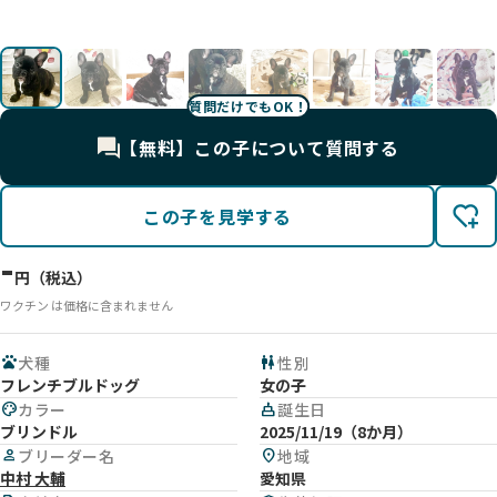
影
🥰
影
影
子
影
影
。
影
子
😊
。
質問だけでもOK！
【無料】この子について質問する
この子を見学する
-
円（税込）
ワクチン は価格に含まれません
pets
犬種
wc
性別
フレンチブルドッグ
女の子
palette
カラー
cake
誕生日
ブリンドル
2025/11/19（8か月）
person
ブリーダー名
location_on
地域
中村 大輔
愛知県