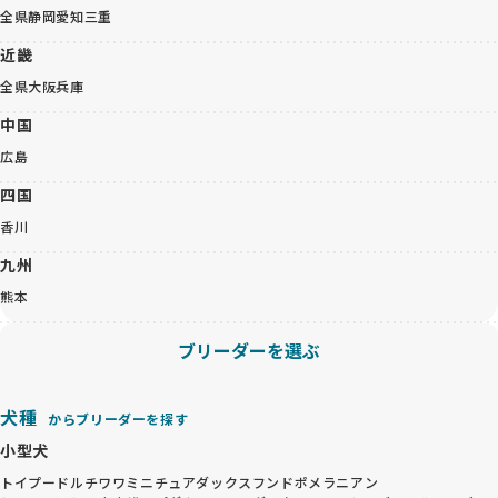
全県
静岡
愛知
三重
近畿
全県
大阪
兵庫
中国
広島
四国
香川
九州
熊本
ブリーダーを選ぶ
犬種
からブリーダーを探す
小型犬
トイプードル
チワワ
ミニチュアダックスフンド
ポメラニアン