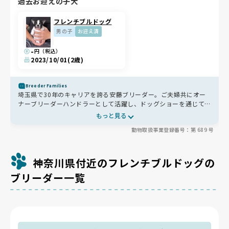
過去お迎えの子犬
フレンチブルドッグ
男の子
お迎え済
-
円（税込）
2023/10/01
(2歳)
Breeder Families
埼玉県で30年のキャリアを誇る安藤ブリーダー。ご夫婦共にオー
ナーブリーダーハンドラーとして活躍し、ドッグショーを通じて犬
種の理想であるスタンダードを追求し続けています✨肉を添える食
もっと見る
事管理や、リビングでの育児を通じた社会化にもこだわり、心身と
動物取扱事業登録番号：第 689 号
もに健やかな子を育てています🐶お迎え後の生涯サポートも充実し
ており、一生涯の頼れる相談相手になってくれます🐾
神奈川県付近のフレンチブルドッグの
ブリーダー一覧