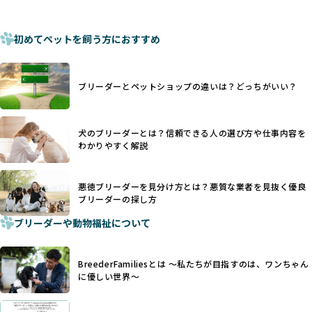
く、慢性的な痛みや不安感を引き起こす可能性もあります。
ある姿勢を十分に保障するものではありません。そのため、
また、しっぽや耳はワンちゃんの重要なコミュニケーション
厳格なチェックを経ていないブリーダーが掲載されることも
手段でもあるため、切断されることで他の犬や人間との意思
初めてペットを飼う方におすすめ
少なくなく、消費者にとって選択の判断が難しい現状があり
疎通が難しくなることもあります。
ます。
ヨーロッパ諸国ではこうした処置が禁止されている一方で、
さらに、書類審査のみで掲載が許可されるサイトが多く、実
日本ではいまだ行われる場合があります。
際の飼育環境やブリーダーの姿勢が見えにくい点も課題で
ブリーダーとペットショップの違いは？どっちがいい？
優良ブリーダーは動物福祉を優先し、ワンちゃんの自然な姿
す。こうしたサイトでは、ブリーダーが記載する情報が主で
を大切にするため断尾・断耳を行いません。
あり、実際の現場や日々のケアの状況がわからないため、営
一方、営利優先ブリーダーでは「見た目が良く売れやすい」
利優先の「悪徳ブリーダー」が含まれるリスクが高まりま
犬のブリーダーとは？信頼できる人の選び方や仕事内容を
ことを理由に断尾や断耳を行うことがあり、中には麻酔なし
す。
わかりやすく解説
で処置するケースも見受けられます。
BreederFamiliesでは、ワンちゃんを大切にする「優良ブリ
「耳やしっぽを切らない」詳細はこちら
ーダー」のみを紹介するために、法令を超えた独自の基準を
設け、ブリーダーの理念や飼育環境の厳格なチェックを行っ
悪徳ブリーダーを見分け方とは？悪質な業者を見抜く優良
犬種ごとに異なる健康リスクや育て方のポイントを理解し、
ブリーダーの探し方
ています。
適切に対応するためには、深い知識と豊富な経験が欠かせま
ブリーダーや動物福祉について
せん。現在、犬種は200種類以上あり、それぞれに特有の健康
一部の営利優先のブリーディングでは、母犬の出産負担を考
リスクや性格特性が存在します。
えずに大量繁殖が行われ、親犬が心身ともに疲弊するケース
たとえば、パグは呼吸器系のトラブルを抱えやすく、ラブラ
が見られます。さらに、コストカットのために食事を減らし
BreederFamiliesとは 〜私たちが目指すのは、ワンちゃん
ドール・レトリバーには股関節形成不全への注意が必要で
たり、栄養のない食事を与える、適切な健康管理が行われな
に優しい世界〜
す。このような犬種ごとの違いを熟知し、適切なケアを提供
いなど、ワンちゃんの健康と福祉が犠牲にされることも少な
できるかどうかは、ブリーダーの専門性に大きく関わりま
くありません。