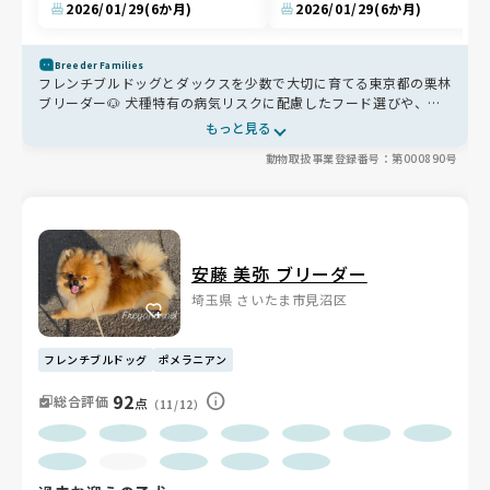
2026/01/29
(6か月)
2026/01/29
(6か月)
Breeder Families
フレンチブルドッグとダックスを少数で大切に育てる東京都の栗林
ブリーダー🐶 犬種特有の病気リスクに配慮したフード選びや、無
理のない繁殖を大切にしています。お迎え後もLINEで気軽に相談
もっと見る
でき、里帰りもできる心強い存在です✨
動物取扱事業登録番号：第000890号
安藤 美弥 ブリーダー
埼玉県 さいたま市見沼区
フレンチブルドッグ
ポメラニアン
92
総合評価
点
（11/12）