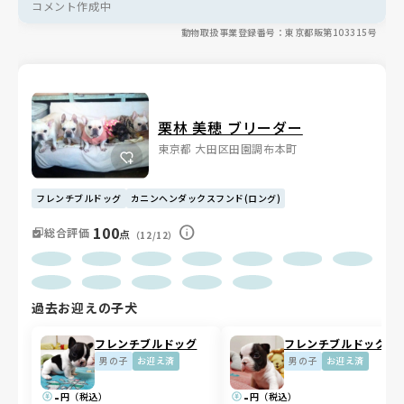
コメント作成中
動物取扱事業登録番号：東京都販第103315号
栗林 美穂 ブリーダー
東京都 大田区田園調布本町
フレンチブルドッグ
カニンヘンダックスフンド(ロング)
100
総合評価
点
（12/12）
過去お迎えの子犬
フレンチブルドッグ
フレンチブルドッグ
男の子
お迎え済
男の子
お迎え済
-
-
円（税込）
円（税込）