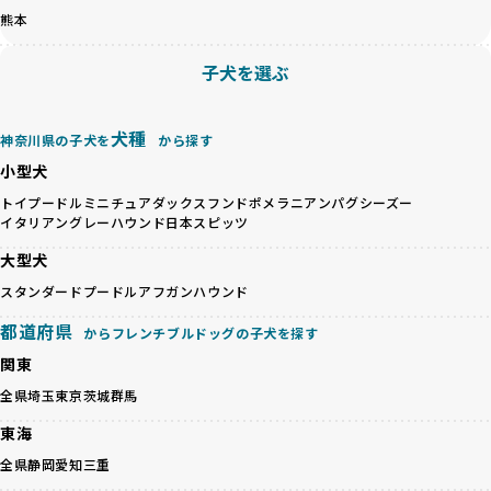
「ペットショップ等を使わない」の詳細はこちら
量販売、負担の大きい流通構造、劣悪な飼育環境といった課
熊本
題に真摯に向き合っています。優良ブリーダーとの直接取引
近年、「小さくて可愛い」「珍しい毛色」という見た目の特
を促進することで、無駄な命の消費を減らし、命を大切にす
子犬を選ぶ
徴が人気を集め、高値で取引されることが多くなっていま
る社会の実現を目指しています。
す。しかし、こうした特徴には健康リスクが伴う場合が少な
さらに、売上の一部を保護団体や保護団体を支援する公益法
くありません。極小サイズは骨や心臓に負担がかかりやす
人へ寄付しています。多くのペット販売業者が、動物福祉へ
犬種
神奈川県の子犬を
から探す
く、レアカラーには遺伝疾患のリスクが高まることがありま
の取り組みが不十分であることを理由に寄付を断られる中、
小型犬
す。
BreederFamiliesはその姿勢が評価され、寄付が実現してい
営利優先ブリーダーは、このような流行や需要に応じて無理
ます。この活動により、保護が必要なワンちゃんの救済や保
トイプードル
ミニチュアダックスフンド
ポメラニアン
パグ
シーズー
な繁殖を行いがちです。小柄な母犬を繁殖に多用して体に負
イタリアングレーハウンド
日本スピッツ
護活動の支援にも貢献しています。
担をかけたり、子犬を小さく見せるために食事を減らすな
BreederFamiliesのこうした取り組みは、目の前の子犬だけ
大型犬
ど、健康を犠牲にした管理がされることもあります。このよ
でなく、すべてのワンちゃんに優しい未来を創るための大き
うな方法では、ワンちゃんの免疫力や体力が低下し、飼い主
スタンダードプードル
アフガンハウンド
な一歩です。ユーザーの皆さんがBreederFamiliesを通じて
にとっても将来的な医療費やケアの負担が増える恐れがあり
子犬をお迎えすることで、こうした社会貢献活動を間接的に
都道府県
ます。
からフレンチブルドッグの子犬を探す
支えることができます。
優良ブリーダーは、こうした流行に流されず、ワンちゃんの
関東
健康を最優先に考えています。特に小さいワンちゃんやレア
BreederFamiliesに登録されているブリーダーは、子犬が心
全県
埼玉
東京
茨城
群馬
カラーの子犬を販売する場合は、健康リスクを十分に理解
身ともに健康に育つための環境づくりに全力を注いでいま
し、飼い主にそのリスクについて丁寧に説明しています。食
す。
東海
事管理もしっかり行い、成長に必要な栄養を確保するなど、
遺伝的なリスクを最小限に抑えた繁殖計画、栄養バランスが
全県
静岡
愛知
三重
ワンちゃんの健康を第一にした繁殖を心がけています。
考えられた食事、子犬がのびのびと動ける適度な運動環境、