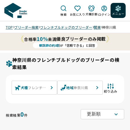
メニュー
犬種診断
検索
お気に入り
ログイン
TOP
ブリーダー検索
フレンチブルドッグのブリーダー
関東
神奈川県
10%
優良ブリーダーのみ掲載
合格率
未満
獣医師の約8割
が「信頼できる」と回答
神奈川県のフレンチブルドッグのブリーダーの検
索結果
犬種
フレンチブルドッグ
地域
神奈川県
絞り込み
0
検索結果
件