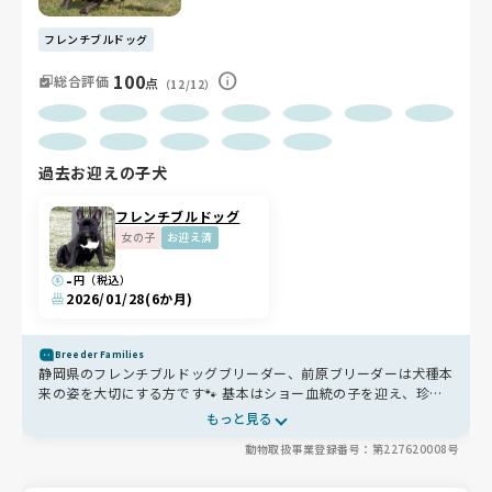
フレンチブルドッグ
100
総合評価
点
（12/12）
過去お迎えの子犬
フレンチブルドッグ
女の子
お迎え済
-
円（税込）
2026/01/28
(6か月)
Breeder Families
静岡県のフレンチブルドッグブリーダー、前原ブリーダーは犬種本
来の姿を大切にする方です🐾 基本はショー血統の子を迎え、珍し
いカラーや極端に小さい子を作る繁殖は行わず、健康を最優先にし
もっと見る
ています。見学では母犬と父犬に必ず会えるので、成長後の大きさ
動物取扱事業登録番号：第227620008号
や性格の傾向を見通したうえで安心してお迎えを決められます。お
迎え時には食べ慣れたフードと遊んでいたおもちゃをお渡し✨ そ
の後はお迎えした方が集まるLINEグループでみんなで相談し合