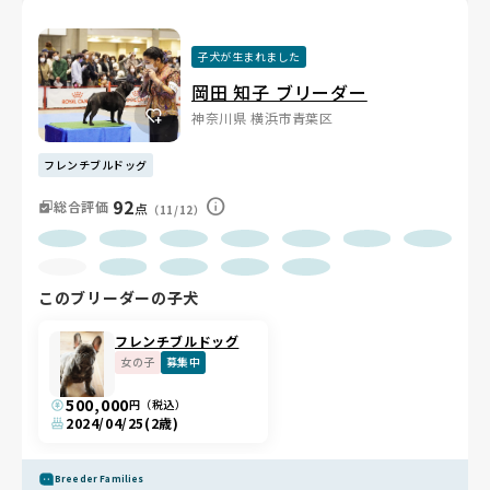
え、獣医師でもあるオーナーさんから専門的なアドバイスをもらえ
ます。秋には年1回のファミリー会もあり、長く続くつながりが生
子犬が生まれました
まれています😊
岡田 知子 ブリーダー
神奈川県 横浜市青葉区
フレンチブルドッグ
92
総合評価
点
（11/12）
このブリーダーの子犬
フレンチブルドッグ
女の子
募集中
500,000
円（税込）
2024/04/25
(2歳)
Breeder Families