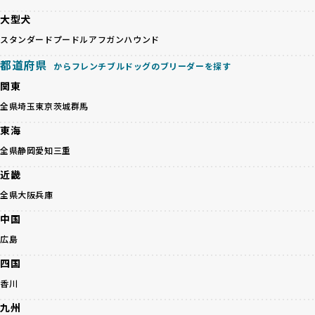
り、より高い基準をクリアしたブリーダーだけを厳選してい
殖を徹底しているのです。
ます。
大型犬
一方、営利優先ブリーダーは流行や需要に応じて安易にミッ
その結果、合格率10%未満という厳しい基準をクリアした優
スタンダードプードル
アフガンハウンド
クス犬を繁殖し、健康管理や飼い主への配慮が不十分なこと
良ブリーダーのみが登録されています。
が多く見受けられます。場合によっては、チワワ×ハスキー
BreederFamiliesでは、法令に準拠するだけでなく、ワンち
都道府県
からフレンチブルドッグのブリーダーを探す
等体格の異なるリスクの高い交配を行うこともあります。
ゃんを家族のように愛するという理念を共有するブリーダー
関東
「ミックス犬を繁殖しない」の詳細はこちら
のみを厳選しています。これにより、ユーザーの皆さんに安
心して選べる選択肢を提供しています。
全県
埼玉
東京
茨城
群馬
ペットショップやペットオークションは、流通過程でワンち
「BreederFamilesのワンちゃんに優しい18の評価基準」は
東海
ゃんが長時間の輸送を強いられたり、狭いケージに閉じ込め
こちら
られるなど、心身に大きな負担がかかります。このような環
全県
静岡
愛知
三重
境は、ストレスや感染リスクを増大させるだけでなく、ワン
BreederFamiliesでは、すべてのブリーダーを書類審査、直
近畿
ちゃんの社会性や基本的なしつけにも悪影響を与える可能性
接のヒアリング、現地確認を通じて厳しく評価しています。
があります。
このプロセスにより、育成環境や健康管理だけでなく、ブリ
全県
大阪
兵庫
優良ブリーダーは、ワンちゃんの健康と幸せを第一に考え、
ーダー自身の理念や姿勢までも丁寧に確認しています。
中国
ペットショップやオークションを介さずに直接飼い主に渡す
さらに、こうした評価結果は透明性を持って公開されている
ことを大切にしています。また、彼らはお迎え先を自身で確
ため、どのブリーダーを選んでも安心して子犬をお迎えいた
広島
認し、ワンちゃんが安心して暮らせる環境を整えるために直
だけます。
四国
接の引き渡しを基本とします。
徹底した透明性こそが、BreederFamiliesの大きな特徴で
一方で、営利優先ブリーダーは、広範囲に販売するためにペ
す。
香川
ットショップやオークションを活用し、子犬の心身への影響
九州
を軽視しがちです。
BreederFamiliesは、ペット業界が抱える命の大量生産・大