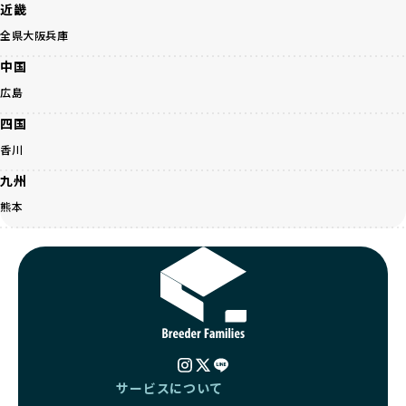
「見た目以上に健康重視」の詳細はこちら
さらに獣医師と連携した健康管理まで徹底しています。
近畿
その結果、BreederFamiliesを通じてお迎えする子犬は、元
全県
大阪
兵庫
引退犬とは、繁殖期を終えたワンちゃんたちのことを指しま
気で健康なスタートを切れることが大きな魅力です。
す。
子犬の社会性は、家庭でのしつけをスムーズにする重要なポ
中国
優良ブリーダーは、引退犬も家族の一員として、彼らの幸せ
イントです。BreederFamiliesのブリーダーは、母犬や兄弟
広島
を願っています。よって、引退後も自宅で飼育を続けるか、
犬、人との触れ合いの時間をしっかり確保し、子犬が自然に
信頼できる相手に譲渡するなど、ワンちゃんが幸せに暮らせ
コミュニケーション能力を身につけられるよう育てていま
四国
るように配慮します。
す。
香川
一方、営利優先ブリーダーは引退犬を「コスト」として考
家庭に迎えたその日から、すでに社会性の基盤ができている
え、早く手放すことを考えます。場合によっては、悪徳保護
ため、新しい環境にもスムーズに適応できます。
九州
団体に引き渡されることもあり、ワンちゃんの生活が不安定
これにより、飼い主さんにとっても安心してスタートできる
熊本
になる可能性が高まります。
でしょう。
引退犬に対する扱いがどうなっているかも、優良ブリーダー
BreederFamiliesのブリーダーは、犬種に関する豊富な知識
を見分けるポイントとなります。
と経験を持っています。そのため、子犬を迎えた後の健康管
「引退犬も大切に」の詳細はこちら
理やしつけ、生活スタイルに合わせた育て方について、丁寧
なアドバイスを受けられます。「この犬種ならではの特徴
社会化とは、ワンちゃんが人間や他の犬、日常の環境にスム
は？」「食事はどうしたらいい？」など、疑問や悩みがあれ
ーズに適応できるようにするプロセスです。ワンちゃんの社
ば、専門的な視点から解決のヒントをもらえるのも安心でき
会化は、生後3週間から12週間頃の「社会化期」と呼ばれる
るポイントです。
時期が特に重要です。この期間は、ブリーダーが飼育してい
BreederFamiliesでは、すべてのブリーダーが厳しい基準を
る時期と重なるため、ワンちゃんが人や他の犬、家庭環境に
サービスについて
クリアした方々だけです。運営チームがブリーダーに直接ヒ
対して適応力を高めるための基礎を築く貴重な機会となりま