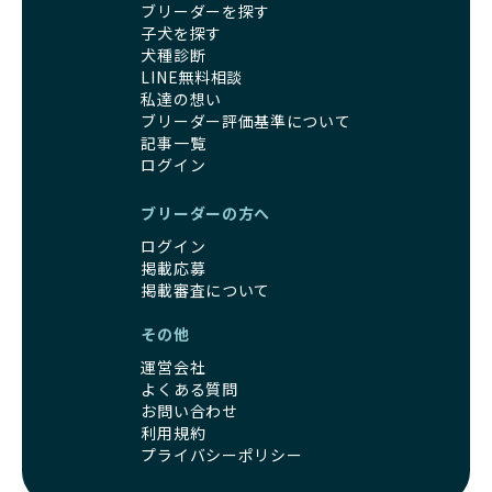
アリングを行い、現地確認を経て透明性の高い情報を公開し
ブリーダーを探す
す。
ています。
子犬を探す
優良ブリーダーは、母犬との愛情ある触れ合いや、兄弟犬や
これにより、ユーザーは見た目だけでなく、育成環境や健康
犬種診断
他の犬との遊び、人や日常的な家庭環境への慣れを促すこと
管理体制、社会性の取り組みといった客観的なデータを基に
LINE無料相談
で社会化を進めています。これにより、新しい家族に迎えら
安心して子犬を選ぶことができます。
私達の想い
れた後もストレスなく過ごせるようサポートします。
子犬のお迎えまでのやりとりに不安を感じる方も多いかもし
ブリーダー評価基準について
営利優先ブリーダーは、母犬から早期に分離し、ケージ内で
れませんが、BreederFamiliesならその心配は無用です。
記事一覧
の生活が中心となるため、ワンちゃんが他の犬や人と触れ合
運営チームがブリーダーとのやりとりを全面的にサポートし
ログイン
う機会が少なく、社会性が十分に育たないことがあります。
ます。不明点やトラブルが発生した場合も迅速に対応するた
こうしたワンちゃんは、家庭環境に適応しづらくなるリスク
め、安心してお迎え準備を進められます。
ブリーダーの方へ
が高まります。
さらに、LINEでの無料相談も提供しており、気軽に質問でき
ログイン
「社会化にこだわる」の詳細はこちら
るのもBreederFamiliesならではの魅力です。
掲載応募
掲載審査について
出産は母犬にとって大きな負担がかかる命がけの行為であ
BreederFamiliesは、厳しい基準と徹底した審査プロセスを
り、その健康状態が子犬にも影響を与えます。出産時に母犬
通じて「ワンちゃんに優しい世界を創る」ことを目指してい
その他
が健康であることは、母犬自身の負担を軽減するだけでな
ます。単なる仲介サービスを超え、ワンちゃんの健康と幸
く、生まれてくる子犬の健康や成長にも大きく影響します。
運営会社
福、飼い主様の安心を第一に考えるプラットフォームとし
よって、母犬の健康を配慮した出産管理が非常に重要です。
よくある質問
て、ワンちゃんを家族のように愛する優良ブリーダーのみを
お問い合わせ
優良ブリーダーは、母犬の健康状態に細心の注意を払い、獣
厳選し紹介しています。
利用規約
医師と相談しながら出産のタイミングや間隔を適切に決定し
この取り組みにより、BreederFamiliesでは、飼い主様がワ
プライバシーポリシー
ます。法令を基本としつつも、母犬の体調を第一に考え、初
ンちゃんを安心して迎え入れられる出会いを提供していま
回の出産時期や出産間隔を慎重に管理し、生涯での出産回数
す。また、私たちが育成環境やブリーダーの姿勢を直接確認