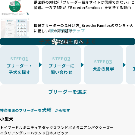
す。
獣医師の9割が「ブリーダー紹介サイトは信頼できない」と
また、健康リスクが予測しづらいミックス犬の繁殖や、愛情
優良ブリーダーは、少数の犬種（一般的に3種以内）に絞って
警鐘。一方で8割が『BreederFamilies』を支持する理由
が行き届かない多頭飼育等も問題です。これらのブリーディ
繁殖を行い、各犬種の特徴を熟知しています。これにより、
ング手法は、ワンちゃんの福祉を無視し、利益のみを追求す
犬種ごとの健康管理や繁殖において質の高いケアを提供する
るブリーダーによるものが多く、消費者にとっても深刻な課
優良ブリーダーの見分け方_BreederFamilesのワンちゃん
ことが可能です。
題となっています。
使い方のステップ
に優しい18の評価基準
一方、営利優先ブリーダーは流行や需要に応じて扱う犬種を
BreederFamiliesでは、こうしたワンちゃんに優しくないブ
増やす傾向があり、犬種ごとに異なる健康問題や適切な育成
子犬をお迎えするまで
リーディングをなくすため、すべてのワンちゃんを家族のよ
記事一覧へ
環境を十分に考慮しない場合があります。こうしたブリーダ
うに大切に飼育・繁殖を行っている「優良ブリーダー」のみ
ーでは、ワンちゃんが適切なケアを受けられず、健康を損ね
を厳選しています。
01
02
たりストレスを抱えたりするリスクが高まります。
STEP
STEP
03
STEP
「少数の犬種に集中」の詳細はこちら
ブリーダー・
ブリーダーに
BreederFamiliesでは、アニマルウェルフェアを最優先に考
犬舎の見学
子犬を探す
問い合わせ
えた6つの絶対基準と12の総合基準を設定しています。これに
近年、ミックス犬はユニークな見た目や性格で人気がありま
より、ワンちゃんが心身ともに健やかに過ごせる環境で育つ
すが、無計画な交配には健康リスクが伴います。異なる犬種
ことを徹底しています。
の特徴を持つことで予測しにくい健康問題が発生する可能性
ブリーダーを選ぶ
BreederFamiliesでは、以下の6項目を必須条件とし、これら
が高く、診断や治療も複雑化する場合があります。また、ミ
を満たすブリーダーのみを選定しています：
ックス犬は成長後の性格や体格が予測しづらく、飼い主が期
これらの基準により、ワンちゃんの健全な成長と動物福祉に
待する理想と現実が大きく異なることも少なくありません。
犬種
基づいた責任あるブリーディングを確保しています。
神奈川県のブリーダーを
から探す
優良ブリーダーは、犬種ごとの遺伝的特徴を守り、安定した
さらに、健康管理、社会性の育成、遺伝子検査、食事や運動
小型犬
健康と性格を次世代に引き継ぐために、ミックス犬の繁殖を
の質など、ワンちゃんの心身に配慮した飼育環境が整ってい
避けます。無計画な交配がもたらすリスクを理解し、飼い主
トイプードル
ミニチュアダックスフンド
ポメラニアン
パグ
シーズー
るかを評価する12項目の総合基準を設けています。これによ
イタリアングレーハウンド
日本スピッツ
への十分な説明とアフターフォローを確保できる範囲での繁