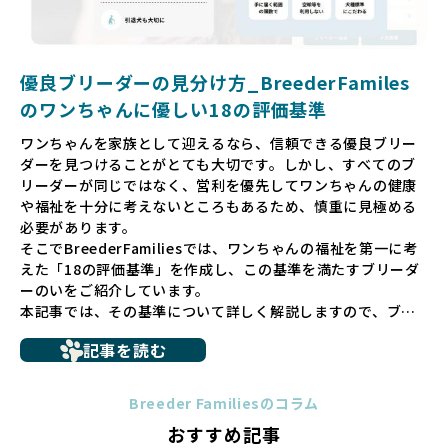
を求めることで、ワンちゃんを家族のように愛する優良ブリ
ーダーが増え、営利優先の「悪徳ブリーダー」が自然と淘汰
される社会を目指しています。目の前の子犬だけでなく、親
犬や引退犬も大切にされる環境を作り上げ、すべてのワンち
優良ブリーダーの見分け方_BreederFamiles
ゃんに優しい世界を築いていきたいと考えています。
のワンちゃんに優しい18の評価基準
ペットショップでの生体販売では、ワンちゃんが健やかに成
ワンちゃんを家族として迎えるなら、信頼できる優良ブリー
長するための環境が十分に整っていない場合が多く、販売ま
ダーを見つけることがとても大切です。しかし、すべてのブ
での間に過密な環境や長距離移動のストレスを受けることが
リーダーが同じではなく、営利を優先してワンちゃんの健康
少なくありません。このような環境は、健康リスクや社会性
や福祉を十分に考えないところもあるため、慎重に見極める
の問題につながりやすく、ワンちゃんにとっても望ましいと
必要があります。
は言えません。
そこでBreederFamiliesでは、ワンちゃんの福祉を第一に考
こうした背景から、BreederFamiliesはペットショップを介
えた「18の評価基準」を作成し、この基準を満たすブリーダ
さない直接販売を採用するとともに、ペットオークションや
ーのいをご紹介しています。
ペットショップを利用するブリーダーの掲載も行ってしませ
本記事では、その基準について詳しく解説しますので、ブリ
ん。
ーダー選びの参考にしていただければ幸いです。
ペットショップを避けた方がいい理由の詳細はこちら
記事を読む
トイプードルやコーギーなどの犬種では、見た目のためだけ
多くのブリーダーサイトでは、掲載するブリーダーの審査が
に断尾（しっぽを切る）や断耳（耳を切る）が行われている
法令レベルの最低基準にとどまっていることが問題です。こ
Breeder Familiesのコラム
ことがあります。
の法令レベルの基準はブリーディング環境の最低限を定める
おすすめ記事
これは痛みを伴う処置で、ワンちゃんの身体的な負担が大き
ものに過ぎず、ワンちゃんの心身の福祉やブリーダーの責任