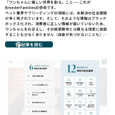
「ワンちゃんに優しい世界を創る」こと——これが
BreederFamiliesの使命です。
ペット業界やブリーディングの現場には、未解決の社会課題
が多く残されています。そして、そのような情報はブラック
ボックス化され、消費者に正しい情報が届いていないため、
ワンちゃんをお迎えし、その結果期待とは異なる現実に直面
することも少なくありません（自身が気づかないことも）。
たとえば、ペットショップで購入した子犬が劣悪な環境で育
記事を読む
ち、健康面や社会性に問題を抱えていたり、またブリーダー
サイトで子犬だけを可愛く掲載されているものの、裏側では
親犬が乱繁殖によって体力を削られ、苦しい環境で過ごして
いるというケースもあります。こうした問題は、消費者にと
っても大きな負担であり、ワンちゃん自身にとっても非常に
望ましくない環境です。
だからこそ、私たちは正しい情報と安心して選べる場所を提
供すべきだと考えています。BreederFamiliesでは、ワンち
ゃんを家族のように愛する「優良ブリーダー」のみを独自の
厳しい基準で厳選し、その評価基準や評価結果をオープンに
しています。これにより、消費者の皆様が安心して子犬やブ
リーダーを選べる環境を整えています。
そして、消費者の皆様が正しい情報をもとに優良ブリーダー