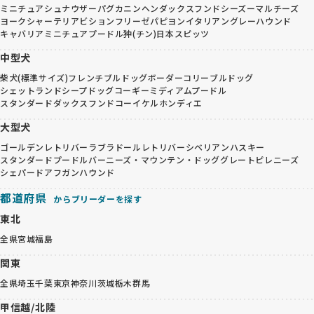
ミニチュアシュナウザー
パグ
カニンヘンダックスフンド
シーズー
マルチーズ
ヨークシャーテリア
ビションフリーゼ
パピヨン
イタリアングレーハウンド
キャバリア
ミニチュアプードル
狆(チン)
日本スピッツ
中型犬
柴犬(標準サイズ)
フレンチブルドッグ
ボーダーコリー
ブルドッグ
シェットランドシープドッグ
コーギー
ミディアムプードル
スタンダードダックスフンド
コーイケルホンディエ
大型犬
ゴールデンレトリバー
ラブラドールレトリバー
シベリアンハスキー
スタンダードプードル
バーニーズ・マウンテン・ドッグ
グレートピレニーズ
シェパード
アフガンハウンド
都道府県
からブリーダーを探す
東北
全県
宮城
福島
関東
全県
埼玉
千葉
東京
神奈川
茨城
栃木
群馬
甲信越/北陸