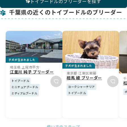
トイプードルのブリーダーを探す
千葉県の近くのトイプードルのブリーダー
子犬が生まれました
子犬が生まれました
埼玉県 上尾市平方
江里川 純子 ブリーダー
東京都 江東区東陽
相馬 綾 ブリーダー
千
トイプードル
松
ヨークシャーテリア
ミニチュアプードル
トイプードル
ミディアムプードル
使い方のステップ