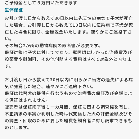
ご予約金として５万円いただきます
生体保証
お引き渡し日から数えて30日以内に先天性の病気で子犬が死亡
した場合、お引渡し日から数えて10日以内に伝染病で子犬が死
亡した場合に限り、全額返金いたします。速やかにご連絡下さ
い。
その場合2か所の動物病院の診断書が必要です。
保証対象は子犬に対してであり、獣医師に掛かった治療費及び
投薬費や慰謝料、その他付随する費用はすべて対象外となりま
す。
お引渡し日から数えて30日以内に明らかに当方の過失による病
気が発覚した場合、速やかにご連絡下さい。
保証は代替犬の提供を行なうもので治療費の保証及び金銭によ
る保証はされません。
販売者は保証終了後も一カ月間、保証に関する調査権を有し、
不正請求の事実が判明した時は代支給した犬の評価金額及びそ
の調査・回収のために要した経費を飼育者に対し請求できるも
のとします。