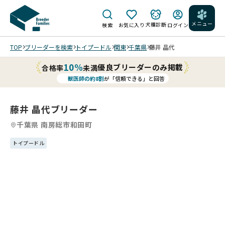
メニュー
犬種診断
検索
お気に入り
ログイン
TOP
ブリーダーを検索
トイプードル
関東
千葉県
藤井 晶代
10%
優良ブリーダーのみ掲載
合格率
未満
獣医師の約8割
が「信頼できる」と回答
藤井 晶代ブリーダー
千葉県 南房総市和田町
トイプードル
4
4
4
4
/
/