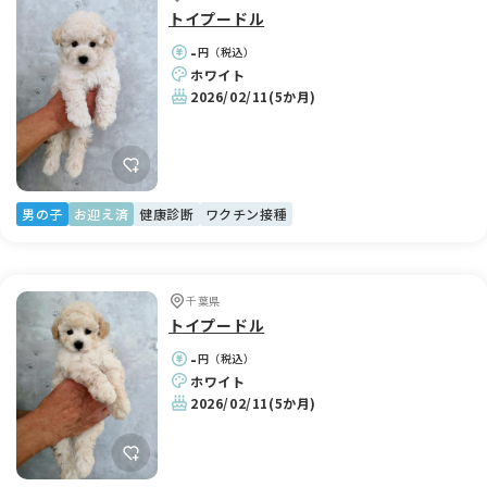
血統ともに、ホワイトの毛色に自信があります。見た目の美し
トイプードル
さだけでなく、心も身体も健康であることを大切に育てており
ます。
-
円（税込）
ホワイト
我が家で産まれた子犬達は、断尾をしない自然のままの尻尾で
2026/02/11
(5か月)
す。
飼い主様へ
当犬舎では、一般家庭で大切にしていただける方をお待ちして
おります。
男の子
お迎え済
健康診断
ワクチン接種
見学は生後40日以降から可能です。事前にご予約のうえ、実際
に子犬に触れていただき、飼育方法など何でもご質問くださ
い。見学のお時間は、子犬の負担を考えて1時間程度までとさ
せていただいております。生涯のパートナーですので、よく検
千葉県
討されてからお迎えを決めていただきたいと思っております。
トイプードル
-
ワクチン未接種の子犬がおりますので、他の犬舎やペットショ
円（税込）
ホワイト
ップ、動物の展示施設へ寄ってからのご訪問は固くお断りして
2026/02/11
(5か月)
おります。電車や高速バスでお越しの場合は、館山駅または枇
杷倶楽部まで送迎いたします。
生後60日前後、1回目のワクチン接種と健康診断を終えてから