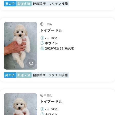
のお引渡しとなります。子犬の負担を考え手渡しを希望してお
男の子
お迎え済
健康診断
ワクチン接種
りますが、空輸でも対応させていただきます。ご相談のうえ、
双方の中間地点あたりでのお引き渡しも可能です。できるだけ
対応させていただきます。
千葉県
子犬の価格には、1回目のワクチン接種、健康診断書、キャリ
トイプードル
ーケース、フード、おもちゃ、血統書または出生証明書が含ま
れます。お迎えまでに準備する物や子犬の説明、生命保証の契
-
円（税込）
約書もあらかじめご用意しております。巣立った後も交流を大
ホワイト
切にしておりますので、アドバイスやご相談はいつでも承りま
2026/01/29
(6か月)
す。
男の子
お迎え済
健康診断
ワクチン接種
千葉県
トイプードル
-
円（税込）
ホワイト