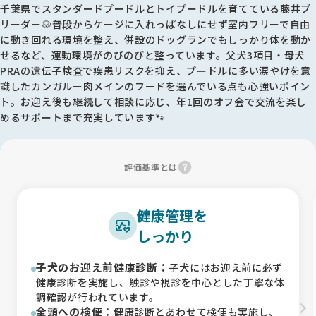
千葉県でスタンダードプードルとトイプードルを育てている藤井ブ
リーダー🐶普段からケージに入れっぱなしにせず室内フリーで自由
に動き回れる環境を整え、併設のドッグランでもしっかり体を動か
せるなど、運動環境がのびのびと整っています。父犬3項目・母犬
PRAの遺伝子検査で疾患リスクを抑え、プードルに多い涙やけを意
識したカンガルー肉メインのフードを選んでいる点も心強いポイン
ト。お迎え後も継続して相談に応じ、年1回のオフ会で交流を楽し
めるサポートまで充実しています🐾
評価基準とは
健康管理を
しっかり
子犬のお迎え前健康診断：
子犬にはお迎え前に必ず
健康診断を実施し、触診や視診を中心とした丁寧な体
調確認が行われています。
全頭への検便：
健康診断とあわせて検便も実施し、