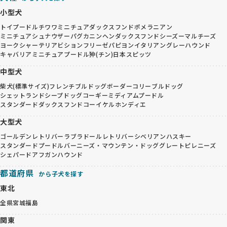
小型犬
トイプードル
チワワ
ミニチュアダックスフンド
ポメラニアン
ミニチュアシュナウザー
パグ
カニンヘンダックスフンド
シーズー
マルチーズ
ヨークシャーテリア
ビションフリーゼ
パピヨン
イタリアングレーハウンド
キャバリア
ミニチュアプードル
狆(チン)
日本スピッツ
中型犬
柴犬(標準サイズ)
フレンチブルドッグ
ボーダーコリー
ブルドッグ
シェットランドシープドッグ
コーギー
ミディアムプードル
スタンダードダックスフンド
コーイケルホンディエ
大型犬
ゴールデンレトリバー
ラブラドールレトリバー
シベリアンハスキー
スタンダードプードル
バーニーズ・マウンテン・ドッグ
グレートピレニーズ
シェパード
アフガンハウンド
都道府県
から子犬を探す
東北
全県
宮城
福島
関東