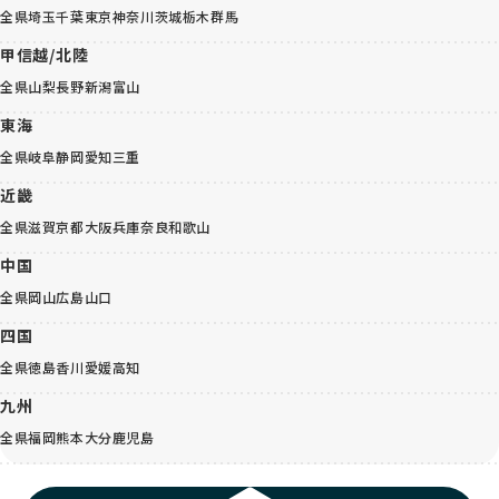
全県
埼玉
千葉
東京
神奈川
茨城
栃木
群馬
甲信越/北陸
全県
山梨
長野
新潟
富山
東海
全県
岐阜
静岡
愛知
三重
近畿
全県
滋賀
京都
大阪
兵庫
奈良
和歌山
中国
全県
岡山
広島
山口
四国
全県
徳島
香川
愛媛
高知
九州
全県
福岡
熊本
大分
鹿児島