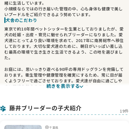
緒に生活しています。
小規模ならではの行き届いた管理の中、心も身体も健康で美し
いプードルをご紹介できるよう努めています。
犬舎のこだわり
東京で約10年間ペットシッターを生業としておりましたが、愛
犬の妊娠・出産・育児に魅せられブリーダーになりました。愛
犬達にとってより良い環境を求めて、2017年に南房総市へ移住
しております。大切な愛犬達のために、朝日がいっぱい差し込
む最高の環境で生き生きと生活できるよう、この地を選びまし
た。
お庭には、思いっきり遊べる90坪の専用ドッグランを完備して
おります。衛生管理や健康管理を確実にするため、常に目が届
くようフリーで過ごさせております。愛犬達が自由に過ごしや
続きを表示する
すい環境を整えることを大切にしております。
当犬舎で産まれた子犬は、母親からの愛情をたくさんもらいな
がら、兄弟達と社会化期を過ごします。新しいご家族の元へ巣
藤井ブリーダーの子犬紹介
立つまで、できる限りのケアを惜しまず大切に育てておりま
19件
す。
ワンちゃん・血統の特徴
千葉県