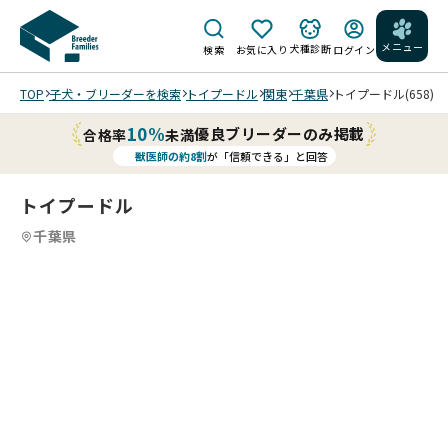
メニュー
犬種診断
検索
お気に入り
ログイン
TOP
子犬・ブリーダーを検索
トイプードル
関東
千葉県
トイプードル(658)
10%
優良ブリーダーのみ掲載
合格率
未満
獣医師の約8割
が「信頼できる」と回答
トイプードル
千葉県
5
4
5
5
5
5
/
/
/