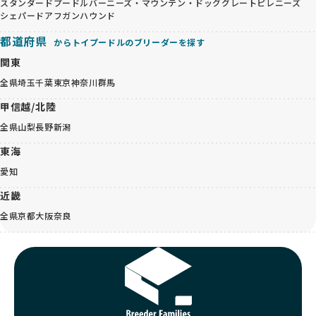
スタンダードプードル
バーニーズ・マウンテン・ドッグ
グレートピレニーズ
シェパード
アフガンハウンド
都道府県
からトイプードルのブリーダーを探す
関東
全県
埼玉
千葉
東京
神奈川
群馬
甲信越/北陸
全県
山梨
長野
新潟
東海
愛知
近畿
全県
京都
大阪
奈良