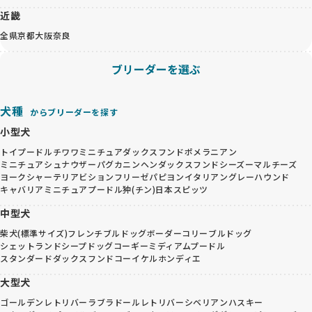
近畿
全県
京都
大阪
奈良
ブリーダーを選ぶ
犬種
からブリーダーを探す
小型犬
トイプードル
チワワ
ミニチュアダックスフンド
ポメラニアン
ミニチュアシュナウザー
パグ
カニンヘンダックスフンド
シーズー
マルチーズ
ヨークシャーテリア
ビションフリーゼ
パピヨン
イタリアングレーハウンド
キャバリア
ミニチュアプードル
狆(チン)
日本スピッツ
中型犬
柴犬(標準サイズ)
フレンチブルドッグ
ボーダーコリー
ブルドッグ
シェットランドシープドッグ
コーギー
ミディアムプードル
スタンダードダックスフンド
コーイケルホンディエ
大型犬
ゴールデンレトリバー
ラブラドールレトリバー
シベリアンハスキー