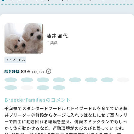
格で、一緒にいるだけで自然と笑顔になれる子です💕。
👦兄弟との様子
兄弟と遊ぶ時間が大好きで、走ったり追いかけっこをしたり、
元気に毎日を楽しんでいます。長男らしく少ししっかり者の一
面もあり、みんなの輪の中で自然と中心になっていることもあ
藤井 晶代
ります。
千葉県
🏡未来のご家族へ
はやぶさくんは明るく元気で賑やかな性格と、ふわふわのホワ
トイプードル
イトボディが魅力の男の子です✨。血統の良さもあり、将来が
楽しみな一頭。大切にしてくださるご家族との素敵なご縁を心
83
総合評価
点
（10/12）
待ちにしています💕。
BreederFamiliesのコメント
千葉県でスタンダードプードルとトイプードルを育てている藤
井ブリーダー🐶普段からケージに入れっぱなしにせず室内フリ
ーで自由に動き回れる環境を整え、併設のドッグランでもしっ
かり体を動かせるなど、運動環境がのびのびと整っています。