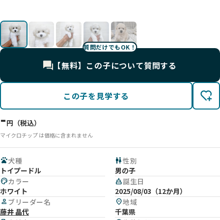
質問だけでもOK！
【無料】この子について質問する
この子を見学する
-
円（税込）
マイクロチップ は価格に含まれません
pets
犬種
wc
性別
トイプードル
男の子
palette
カラー
cake
誕生日
ホワイト
2025/08/03（12か月）
person
ブリーダー名
location_on
地域
藤井 晶代
千葉県