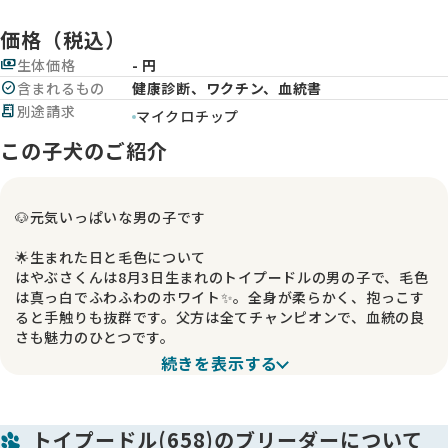
価格（税込）
payments
生体価格
- 円
check_circle
含まれるもの
健康診断、ワクチン、血統書
receipt_long
別途請求
マイクロチップ
この子犬のご紹介
🐶元気いっぱいな男の子です
🌟生まれた日と毛色について
はやぶさくんは8月3日生まれのトイプードルの男の子で、毛色
は真っ白でふわふわのホワイト✨。全身が柔らかく、抱っこす
ると手触りも抜群です。父方は全てチャンピオンで、血統の良
さも魅力のひとつです。
続きを表示する
🌟性格について
長男くんとして生まれ、兄弟たちと仲良く遊ぶのが大好き🐾。
元気いっぱいで遊び好きですが、甘えん坊な一面もあり、撫で
トイプードル(658)のブリーダーについて
てあげると嬉しそうに身を寄せてくれます。明るく賑やかな性