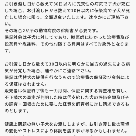
お引き渡し日から数えて30日以内に先天性の病気で子犬が死亡
した場合、お引渡し日から数えて10日以内に伝染病で子犬が死
亡した場合に限り、全額返金いたします。速やかにご連絡下さ
い。
その場合2か所の動物病院の診断書が必要です。
保証対象は子犬に対してであり、獣医師に掛かった治療費及び
投薬費や慰謝料、その他付随する費用はすべて対象外となりま
す。
お引渡し日から数えて30日以内に明らかに当方の過失による病
気が発覚した場合、速やかにご連絡下さい。
保証は代替犬の提供を行なうもので治療費の保証及び金銭によ
る保証はされません。
販売者は保証終了後も一カ月間、保証に関する調査権を有し、
不正請求の事実が判明した時は代支給した犬の評価金額及びそ
の調査・回収のために要した経費を飼育者に対し請求できるも
のとします。
健康上問題の無い子犬をお渡ししますが、お引き渡し後の環境
の変化やストレスにより体調を崩す事があるかもしれません。