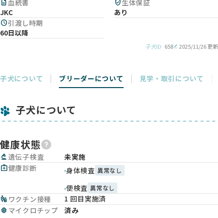
description
血統書
verified_user
生体保証
JKC
あり
schedule
引渡し時期
60日以降
子犬ID
658
2025/11/26 更新
子犬について
ブリーダーについて
見学・取引について
子犬について
健康状態
biotech
遺伝子検査
未実施
medical_services
健康診断
身体検査
異常なし
便検査
異常なし
1 回目実施済
vaccines
ワクチン接種
memory
マイクロチップ
済み