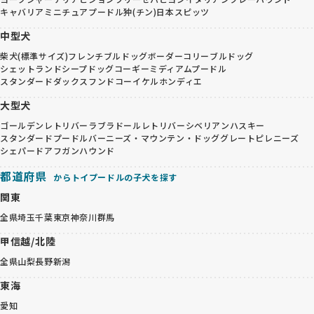
キャバリア
ミニチュアプードル
狆(チン)
日本スピッツ
中型犬
柴犬(標準サイズ)
フレンチブルドッグ
ボーダーコリー
ブルドッグ
シェットランドシープドッグ
コーギー
ミディアムプードル
スタンダードダックスフンド
コーイケルホンディエ
大型犬
ゴールデンレトリバー
ラブラドールレトリバー
シベリアンハスキー
スタンダードプードル
バーニーズ・マウンテン・ドッグ
グレートピレニーズ
シェパード
アフガンハウンド
都道府県
からトイプードルの子犬を探す
関東
全県
埼玉
千葉
東京
神奈川
群馬
甲信越/北陸
全県
山梨
長野
新潟
東海
愛知