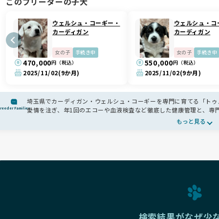
このブリーダーの子犬
ウェルシュ・コーギー・
ウェルシュ・コ
カーディガン
カーディガン
女の子
手続き中
女の子
手続き中
470,000
550,000
円（税込）
円（税込）
2025/11/02
(9か月)
2025/11/02
(9か月)
埼玉県でカーディガン・ウェルシュ・コーギーを専門に育てる「トゥル
reeder Families
愛情を注ぎ、年1回のエコーや血液検査など徹底した健康管理と、専
子検査やドッグショーへの出陳を通じて良質な血統を大切にし、資格
もっと見る
🌿お迎えセットやシャンプー講座、お迎え後のフォローまで、末永く
検索結果がなぜ少