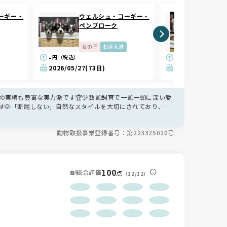
ーギー・
ウェルシュ・コーギー・
ウェル
ペンブローク
ペンブ
女の子
お迎え済
男の子
-
-
円（税込）
円（税込）
2026/05/27
(73日)
2026/05/10
(90
の実績も豊富な実力派です🏆少数頭飼育で一頭一頭に深い愛
す🐶「断尾しない」自然なスタイルを大切にされており、コ
制度もあり、お迎え後もずっと家族のように寄り添ってくれ
動物取扱事業登録番号：第223325020号
100
総合評価
点
（12/12）