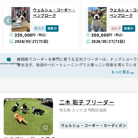
ウェルシュ・コーギー・
ウェルシュ・コ
ペンブローク
ペンブローク
男の子
募集中
女の子
募集中
350,000
300,000
円（税込）
円（税込）
2026/05/27
(73日)
2026/05/27
(73日)
静岡県でコーギーを専門に育てる玉利ブリーダーは、ドッグショーで
reeder Families
情を注ぎ、独自のベビートレーニングで人懐っこい性格を育んでいま
ーギー本来の魅力を堪能できます。手厚いアフターサポートや里帰り
もっと見る
る心強いブリーダーさんです🐾
二木 聡子 ブリーダー
埼玉県 さいたま市西区指扇
ウェルシュ・コーギー・カーディガン