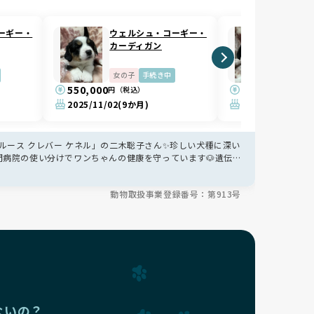
ーギー・
ウェルシュ・コーギー・
ウェル
カーディガン
カーデ
女の子
手続き中
男の子
550,000
470,000
円（税込）
円（税込
2025/11/02
(9か月)
2025/11/02
(9か
ース クレバー ケネル」の二木聡子さん✨珍しい犬種に深い
門病院の使い分けでワンちゃんの健康を守っています🐶遺伝
を持つ3名体制の少数飼育で一頭一頭に丁寧に向き合います
寄り添うサポートも魅力です🏡
動物取扱事業登録番号：第913号
ないの？