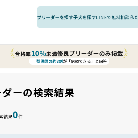
ブリーダーを探す
子犬を探す
LINEで無料相談
私
10%
優良ブリーダーのみ掲載
合格率
未満
獣医師の約8割
が「信頼できる」と回答
ーダーの検索結果
0
索結果
件