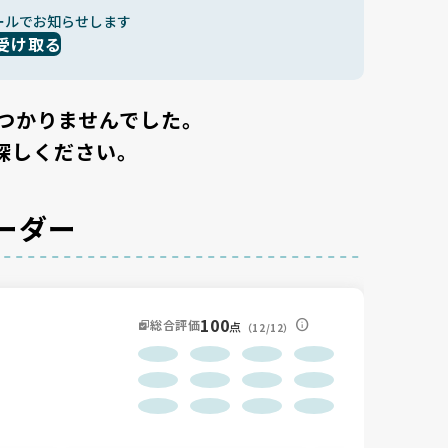
ールでお知らせします
受け取る
つかりませんでした。
探しください。
ーダー
100
総合評価
点
（12/12）