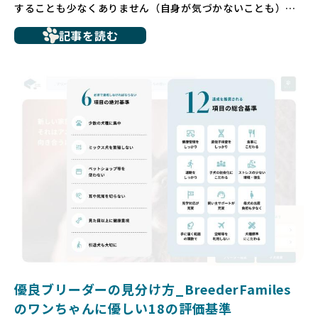
することも少なくありません（自身が気づかないことも）。
たとえば、ペットショップで購入した子犬が劣悪な環境で育
記事を読む
ち、健康面や社会性に問題を抱えていたり、またブリーダー
サイトで子犬だけを可愛く掲載されているものの、裏側では
親犬が乱繁殖によって体力を削られ、苦しい環境で過ごして
いるというケースもあります。こうした問題は、消費者にと
っても大きな負担であり、ワンちゃん自身にとっても非常に
望ましくない環境です。
だからこそ、私たちは正しい情報と安心して選べる場所を提
供すべきだと考えています。BreederFamiliesでは、ワンち
ゃんを家族のように愛する「優良ブリーダー」のみを独自の
厳しい基準で厳選し、その評価基準や評価結果をオープンに
しています。これにより、消費者の皆様が安心して子犬やブ
リーダーを選べる環境を整えています。
そして、消費者の皆様が正しい情報をもとに優良ブリーダー
を求めることで、ワンちゃんを家族のように愛する優良ブリ
ーダーが増え、営利優先の「悪徳ブリーダー」が自然と淘汰
される社会を目指しています。目の前の子犬だけでなく、親
犬や引退犬も大切にされる環境を作り上げ、すべてのワンち
優良ブリーダーの見分け方_BreederFamiles
ゃんに優しい世界を築いていきたいと考えています。
のワンちゃんに優しい18の評価基準