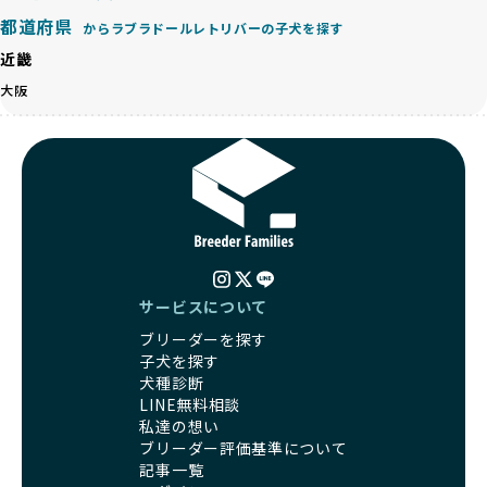
のみを厳選しています。これにより、ユーザーの皆さんに安
都道府県
心して選べる選択肢を提供しています。
からラブラドールレトリバーの子犬を探す
ペットショップやペットオークションは、流通過程でワンち
「BreederFamilesのワンちゃんに優しい18の評価基準」は
近畿
ゃんが長時間の輸送を強いられたり、狭いケージに閉じ込め
こちら
られるなど、心身に大きな負担がかかります。このような環
大阪
境は、ストレスや感染リスクを増大させるだけでなく、ワン
BreederFamiliesでは、すべてのブリーダーを書類審査、直
ちゃんの社会性や基本的なしつけにも悪影響を与える可能性
接のヒアリング、現地確認を通じて厳しく評価しています。
があります。
このプロセスにより、育成環境や健康管理だけでなく、ブリ
優良ブリーダーは、ワンちゃんの健康と幸せを第一に考え、
ーダー自身の理念や姿勢までも丁寧に確認しています。
ペットショップやオークションを介さずに直接飼い主に渡す
さらに、こうした評価結果は透明性を持って公開されている
ことを大切にしています。また、彼らはお迎え先を自身で確
ため、どのブリーダーを選んでも安心して子犬をお迎えいた
認し、ワンちゃんが安心して暮らせる環境を整えるために直
だけます。
接の引き渡しを基本とします。
徹底した透明性こそが、BreederFamiliesの大きな特徴で
一方で、営利優先ブリーダーは、広範囲に販売するためにペ
す。
サービスについて
ットショップやオークションを活用し、子犬の心身への影響
ブリーダーを探す
を軽視しがちです。
BreederFamiliesは、ペット業界が抱える命の大量生産・大
子犬を探す
「ペットショップ等を使わない」の詳細はこちら
量販売、負担の大きい流通構造、劣悪な飼育環境といった課
犬種診断
題に真摯に向き合っています。優良ブリーダーとの直接取引
LINE無料相談
近年、「小さくて可愛い」「珍しい毛色」という見た目の特
を促進することで、無駄な命の消費を減らし、命を大切にす
私達の想い
徴が人気を集め、高値で取引されることが多くなっていま
る社会の実現を目指しています。
ブリーダー評価基準について
す。しかし、こうした特徴には健康リスクが伴う場合が少な
さらに、売上の一部を保護団体や保護団体を支援する公益法
記事一覧
くありません。極小サイズは骨や心臓に負担がかかりやす
人へ寄付しています。多くのペット販売業者が、動物福祉へ