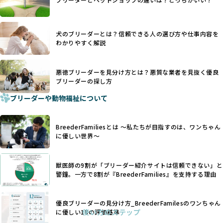
優良ブリーダーは動物福祉を優先し、ワンちゃんの自然な姿
す。こうしたサイトでは、ブリーダーが記載する情報が主で
を大切にするため断尾・断耳を行いません。
あり、実際の現場や日々のケアの状況がわからないため、営
一方、営利優先ブリーダーでは「見た目が良く売れやすい」
利優先の「悪徳ブリーダー」が含まれるリスクが高まりま
犬のブリーダーとは？信頼できる人の選び方や仕事内容を
ことを理由に断尾や断耳を行うことがあり、中には麻酔なし
す。
わかりやすく解説
で処置するケースも見受けられます。
BreederFamiliesでは、ワンちゃんを大切にする「優良ブリ
「耳やしっぽを切らない」詳細はこちら
ーダー」のみを紹介するために、法令を超えた独自の基準を
設け、ブリーダーの理念や飼育環境の厳格なチェックを行っ
悪徳ブリーダーを見分け方とは？悪質な業者を見抜く優良
犬種ごとに異なる健康リスクや育て方のポイントを理解し、
ブリーダーの探し方
ています。
適切に対応するためには、深い知識と豊富な経験が欠かせま
ブリーダーや動物福祉について
せん。現在、犬種は200種類以上あり、それぞれに特有の健康
一部の営利優先のブリーディングでは、母犬の出産負担を考
リスクや性格特性が存在します。
えずに大量繁殖が行われ、親犬が心身ともに疲弊するケース
たとえば、パグは呼吸器系のトラブルを抱えやすく、ラブラ
が見られます。さらに、コストカットのために食事を減らし
BreederFamiliesとは 〜私たちが目指すのは、ワンちゃん
ドール・レトリバーには股関節形成不全への注意が必要で
たり、栄養のない食事を与える、適切な健康管理が行われな
に優しい世界〜
す。このような犬種ごとの違いを熟知し、適切なケアを提供
いなど、ワンちゃんの健康と福祉が犠牲にされることも少な
できるかどうかは、ブリーダーの専門性に大きく関わりま
くありません。
す。
獣医師の9割が「ブリーダー紹介サイトは信頼できない」と
また、健康リスクが予測しづらいミックス犬の繁殖や、愛情
優良ブリーダーは、少数の犬種（一般的に3種以内）に絞って
警鐘。一方で8割が『BreederFamilies』を支持する理由
が行き届かない多頭飼育等も問題です。これらのブリーディ
繁殖を行い、各犬種の特徴を熟知しています。これにより、
ング手法は、ワンちゃんの福祉を無視し、利益のみを追求す
犬種ごとの健康管理や繁殖において質の高いケアを提供する
るブリーダーによるものが多く、消費者にとっても深刻な課
優良ブリーダーの見分け方_BreederFamilesのワンちゃん
ことが可能です。
題となっています。
使い方のステップ
に優しい18の評価基準
一方、営利優先ブリーダーは流行や需要に応じて扱う犬種を
BreederFamiliesでは、こうしたワンちゃんに優しくないブ