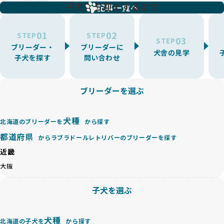
増やす傾向があり、犬種ごとに異なる健康問題や適切な育成
子犬をお迎えするまで
リーディングをなくすため、すべてのワンちゃんを家族のよ
記事一覧へ
環境を十分に考慮しない場合があります。こうしたブリーダ
うに大切に飼育・繁殖を行っている「優良ブリーダー」のみ
ーでは、ワンちゃんが適切なケアを受けられず、健康を損ね
を厳選しています。
01
02
たりストレスを抱えたりするリスクが高まります。
STEP
STEP
03
STEP
「少数の犬種に集中」の詳細はこちら
ブリーダー・
ブリーダーに
BreederFamiliesでは、アニマルウェルフェアを最優先に考
犬舎の見学
子犬を探す
問い合わせ
えた6つの絶対基準と12の総合基準を設定しています。これに
近年、ミックス犬はユニークな見た目や性格で人気がありま
より、ワンちゃんが心身ともに健やかに過ごせる環境で育つ
すが、無計画な交配には健康リスクが伴います。異なる犬種
ことを徹底しています。
の特徴を持つことで予測しにくい健康問題が発生する可能性
ブリーダーを選ぶ
BreederFamiliesでは、以下の6項目を必須条件とし、これら
が高く、診断や治療も複雑化する場合があります。また、ミ
を満たすブリーダーのみを選定しています：
ックス犬は成長後の性格や体格が予測しづらく、飼い主が期
これらの基準により、ワンちゃんの健全な成長と動物福祉に
待する理想と現実が大きく異なることも少なくありません。
犬種
基づいた責任あるブリーディングを確保しています。
北海道のブリーダーを
から探す
優良ブリーダーは、犬種ごとの遺伝的特徴を守り、安定した
さらに、健康管理、社会性の育成、遺伝子検査、食事や運動
都道府県
からラブラドールレトリバーのブリーダーを探す
健康と性格を次世代に引き継ぐために、ミックス犬の繁殖を
の質など、ワンちゃんの心身に配慮した飼育環境が整ってい
避けます。無計画な交配がもたらすリスクを理解し、飼い主
近畿
るかを評価する12項目の総合基準を設けています。これによ
への十分な説明とアフターフォローを確保できる範囲での繁
り、より高い基準をクリアしたブリーダーだけを厳選してい
大阪
殖を徹底しているのです。
ます。
一方、営利優先ブリーダーは流行や需要に応じて安易にミッ
その結果、合格率10%未満という厳しい基準をクリアした優
子犬を選ぶ
クス犬を繁殖し、健康管理や飼い主への配慮が不十分なこと
良ブリーダーのみが登録されています。
が多く見受けられます。場合によっては、チワワ×ハスキー
BreederFamiliesでは、法令に準拠するだけでなく、ワンち
等体格の異なるリスクの高い交配を行うこともあります。
ゃんを家族のように愛するという理念を共有するブリーダー
犬種
北海道の子犬を
から探す
「ミックス犬を繁殖しない」の詳細はこちら