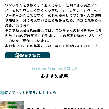
ペットショップでの生体販売では、ワンちゃんが健やかに成
ワンちゃんを家族として迎えるなら、信頼できる優良ブリー
長するための環境が十分に整っていない場合が多く、販売ま
ダーを見つけることがとても大切です。しかし、すべてのブ
での間に過密な環境や長距離移動のストレスを受けることが
リーダーが同じではなく、営利を優先してワンちゃんの健康
少なくありません。このような環境は、健康リスクや社会性
や福祉を十分に考えないところもあるため、慎重に見極める
の問題につながりやすく、ワンちゃんにとっても望ましいと
必要があります。
は言えません。
そこでBreederFamiliesでは、ワンちゃんの福祉を第一に考
こうした背景から、BreederFamiliesはペットショップを介
えた「18の評価基準」を作成し、この基準を満たすブリーダ
さない直接販売を採用するとともに、ペットオークションや
ーのいをご紹介しています。
ペットショップを利用するブリーダーの掲載も行ってしませ
本記事では、その基準について詳しく解説しますので、ブリ
ん。
ーダー選びの参考にしていただければ幸いです。
ペットショップを避けた方がいい理由の詳細はこちら
記事を読む
トイプードルやコーギーなどの犬種では、見た目のためだけ
多くのブリーダーサイトでは、掲載するブリーダーの審査が
に断尾（しっぽを切る）や断耳（耳を切る）が行われている
法令レベルの最低基準にとどまっていることが問題です。こ
Breeder Familiesのコラム
ことがあります。
の法令レベルの基準はブリーディング環境の最低限を定める
おすすめ記事
これは痛みを伴う処置で、ワンちゃんの身体的な負担が大き
ものに過ぎず、ワンちゃんの心身の福祉やブリーダーの責任
く、慢性的な痛みや不安感を引き起こす可能性もあります。
ある姿勢を十分に保障するものではありません。そのため、
また、しっぽや耳はワンちゃんの重要なコミュニケーション
厳格なチェックを経ていないブリーダーが掲載されることも
手段でもあるため、切断されることで他の犬や人間との意思
初めてペットを飼う方におすすめ
少なくなく、消費者にとって選択の判断が難しい現状があり
疎通が難しくなることもあります。
ます。
ヨーロッパ諸国ではこうした処置が禁止されている一方で、
さらに、書類審査のみで掲載が許可されるサイトが多く、実
日本ではいまだ行われる場合があります。
際の飼育環境やブリーダーの姿勢が見えにくい点も課題で
ブリーダーとペットショップの違いは？どっちがいい？