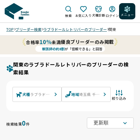
メニュー
犬種診断
検索
お気に入り
ログイン
TOP
ブリーダー検索
ラブラドールレトリバーのブリーダー
関東
10%
優良ブリーダーのみ掲載
合格率
未満
獣医師の約8割
が「信頼できる」と回答
関東のラブラドールレトリバーのブリーダーの検
索結果
犬種
ラブラドールレトリバー
地域
埼玉県 千葉県 東京都 神奈川県 茨
絞り込み
0
検索結果
件