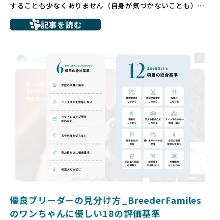
することも少なくありません（自身が気づかないことも）。
たとえば、ペットショップで購入した子犬が劣悪な環境で育
記事を読む
ち、健康面や社会性に問題を抱えていたり、またブリーダー
サイトで子犬だけを可愛く掲載されているものの、裏側では
親犬が乱繁殖によって体力を削られ、苦しい環境で過ごして
いるというケースもあります。こうした問題は、消費者にと
っても大きな負担であり、ワンちゃん自身にとっても非常に
望ましくない環境です。
だからこそ、私たちは正しい情報と安心して選べる場所を提
供すべきだと考えています。BreederFamiliesでは、ワンち
ゃんを家族のように愛する「優良ブリーダー」のみを独自の
厳しい基準で厳選し、その評価基準や評価結果をオープンに
しています。これにより、消費者の皆様が安心して子犬やブ
リーダーを選べる環境を整えています。
そして、消費者の皆様が正しい情報をもとに優良ブリーダー
を求めることで、ワンちゃんを家族のように愛する優良ブリ
ーダーが増え、営利優先の「悪徳ブリーダー」が自然と淘汰
される社会を目指しています。目の前の子犬だけでなく、親
犬や引退犬も大切にされる環境を作り上げ、すべてのワンち
優良ブリーダーの見分け方_BreederFamiles
ゃんに優しい世界を築いていきたいと考えています。
のワンちゃんに優しい18の評価基準