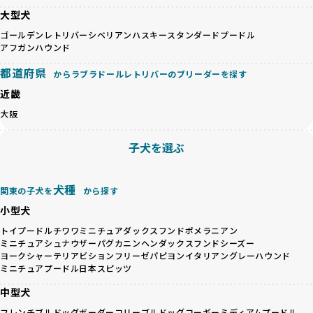
のみを厳選しています。これにより、ユーザーの皆さんに安
大型犬
心して選べる選択肢を提供しています。
ペットショップやペットオークションは、流通過程でワンち
「BreederFamilesのワンちゃんに優しい18の評価基準」は
ゴールデンレトリバー
シベリアンハスキー
スタンダードプードル
ゃんが長時間の輸送を強いられたり、狭いケージに閉じ込め
こちら
アフガンハウンド
られるなど、心身に大きな負担がかかります。このような環
都道府県
境は、ストレスや感染リスクを増大させるだけでなく、ワン
からラブラドールレトリバーのブリーダーを探す
BreederFamiliesでは、すべてのブリーダーを書類審査、直
ちゃんの社会性や基本的なしつけにも悪影響を与える可能性
接のヒアリング、現地確認を通じて厳しく評価しています。
近畿
があります。
このプロセスにより、育成環境や健康管理だけでなく、ブリ
大阪
優良ブリーダーは、ワンちゃんの健康と幸せを第一に考え、
ーダー自身の理念や姿勢までも丁寧に確認しています。
ペットショップやオークションを介さずに直接飼い主に渡す
さらに、こうした評価結果は透明性を持って公開されている
子犬を選ぶ
ことを大切にしています。また、彼らはお迎え先を自身で確
ため、どのブリーダーを選んでも安心して子犬をお迎えいた
認し、ワンちゃんが安心して暮らせる環境を整えるために直
だけます。
接の引き渡しを基本とします。
徹底した透明性こそが、BreederFamiliesの大きな特徴で
犬種
一方で、営利優先ブリーダーは、広範囲に販売するためにペ
関東の子犬を
から探す
す。
ットショップやオークションを活用し、子犬の心身への影響
小型犬
を軽視しがちです。
BreederFamiliesは、ペット業界が抱える命の大量生産・大
トイプードル
チワワ
ミニチュアダックスフンド
ポメラニアン
「ペットショップ等を使わない」の詳細はこちら
量販売、負担の大きい流通構造、劣悪な飼育環境といった課
ミニチュアシュナウザー
パグ
カニンヘンダックスフンド
シーズー
題に真摯に向き合っています。優良ブリーダーとの直接取引
ヨークシャーテリア
ビションフリーゼ
パピヨン
イタリアングレーハウンド
近年、「小さくて可愛い」「珍しい毛色」という見た目の特
を促進することで、無駄な命の消費を減らし、命を大切にす
ミニチュアプードル
日本スピッツ
徴が人気を集め、高値で取引されることが多くなっていま
る社会の実現を目指しています。
中型犬
す。しかし、こうした特徴には健康リスクが伴う場合が少な
さらに、売上の一部を保護団体や保護団体を支援する公益法
くありません。極小サイズは骨や心臓に負担がかかりやす
人へ寄付しています。多くのペット販売業者が、動物福祉へ
フレンチブルドッグ
ボーダーコリー
ブルドッグ
コーギー
ミディアムプードル