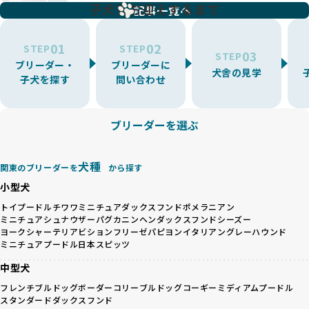
増やす傾向があり、犬種ごとに異なる健康問題や適切な育成
子犬をお迎えするまで
リーディングをなくすため、すべてのワンちゃんを家族のよ
記事一覧へ
環境を十分に考慮しない場合があります。こうしたブリーダ
うに大切に飼育・繁殖を行っている「優良ブリーダー」のみ
ーでは、ワンちゃんが適切なケアを受けられず、健康を損ね
を厳選しています。
01
02
たりストレスを抱えたりするリスクが高まります。
STEP
STEP
03
STEP
「少数の犬種に集中」の詳細はこちら
ブリーダー・
ブリーダーに
BreederFamiliesでは、アニマルウェルフェアを最優先に考
犬舎の見学
子犬を探す
問い合わせ
えた6つの絶対基準と12の総合基準を設定しています。これに
近年、ミックス犬はユニークな見た目や性格で人気がありま
より、ワンちゃんが心身ともに健やかに過ごせる環境で育つ
すが、無計画な交配には健康リスクが伴います。異なる犬種
ことを徹底しています。
の特徴を持つことで予測しにくい健康問題が発生する可能性
ブリーダーを選ぶ
BreederFamiliesでは、以下の6項目を必須条件とし、これら
が高く、診断や治療も複雑化する場合があります。また、ミ
を満たすブリーダーのみを選定しています：
ックス犬は成長後の性格や体格が予測しづらく、飼い主が期
これらの基準により、ワンちゃんの健全な成長と動物福祉に
待する理想と現実が大きく異なることも少なくありません。
犬種
基づいた責任あるブリーディングを確保しています。
関東のブリーダーを
から探す
優良ブリーダーは、犬種ごとの遺伝的特徴を守り、安定した
さらに、健康管理、社会性の育成、遺伝子検査、食事や運動
小型犬
健康と性格を次世代に引き継ぐために、ミックス犬の繁殖を
の質など、ワンちゃんの心身に配慮した飼育環境が整ってい
避けます。無計画な交配がもたらすリスクを理解し、飼い主
トイプードル
チワワ
ミニチュアダックスフンド
ポメラニアン
るかを評価する12項目の総合基準を設けています。これによ
ミニチュアシュナウザー
パグ
カニンヘンダックスフンド
シーズー
への十分な説明とアフターフォローを確保できる範囲での繁
り、より高い基準をクリアしたブリーダーだけを厳選してい
ヨークシャーテリア
ビションフリーゼ
パピヨン
イタリアングレーハウンド
殖を徹底しているのです。
ます。
ミニチュアプードル
日本スピッツ
一方、営利優先ブリーダーは流行や需要に応じて安易にミッ
その結果、合格率10%未満という厳しい基準をクリアした優
クス犬を繁殖し、健康管理や飼い主への配慮が不十分なこと
中型犬
良ブリーダーのみが登録されています。
が多く見受けられます。場合によっては、チワワ×ハスキー
BreederFamiliesでは、法令に準拠するだけでなく、ワンち
フレンチブルドッグ
ボーダーコリー
ブルドッグ
コーギー
ミディアムプードル
等体格の異なるリスクの高い交配を行うこともあります。
ゃんを家族のように愛するという理念を共有するブリーダー
スタンダードダックスフンド
「ミックス犬を繁殖しない」の詳細はこちら