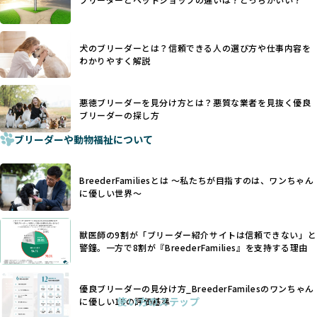
優良ブリーダーは動物福祉を優先し、ワンちゃんの自然な姿
す。こうしたサイトでは、ブリーダーが記載する情報が主で
を大切にするため断尾・断耳を行いません。
あり、実際の現場や日々のケアの状況がわからないため、営
一方、営利優先ブリーダーでは「見た目が良く売れやすい」
利優先の「悪徳ブリーダー」が含まれるリスクが高まりま
犬のブリーダーとは？信頼できる人の選び方や仕事内容を
ことを理由に断尾や断耳を行うことがあり、中には麻酔なし
す。
わかりやすく解説
で処置するケースも見受けられます。
BreederFamiliesでは、ワンちゃんを大切にする「優良ブリ
「耳やしっぽを切らない」詳細はこちら
ーダー」のみを紹介するために、法令を超えた独自の基準を
設け、ブリーダーの理念や飼育環境の厳格なチェックを行っ
悪徳ブリーダーを見分け方とは？悪質な業者を見抜く優良
犬種ごとに異なる健康リスクや育て方のポイントを理解し、
ブリーダーの探し方
ています。
適切に対応するためには、深い知識と豊富な経験が欠かせま
ブリーダーや動物福祉について
せん。現在、犬種は200種類以上あり、それぞれに特有の健康
一部の営利優先のブリーディングでは、母犬の出産負担を考
リスクや性格特性が存在します。
えずに大量繁殖が行われ、親犬が心身ともに疲弊するケース
たとえば、パグは呼吸器系のトラブルを抱えやすく、ラブラ
が見られます。さらに、コストカットのために食事を減らし
BreederFamiliesとは 〜私たちが目指すのは、ワンちゃん
ドール・レトリバーには股関節形成不全への注意が必要で
たり、栄養のない食事を与える、適切な健康管理が行われな
に優しい世界〜
す。このような犬種ごとの違いを熟知し、適切なケアを提供
いなど、ワンちゃんの健康と福祉が犠牲にされることも少な
できるかどうかは、ブリーダーの専門性に大きく関わりま
くありません。
す。
獣医師の9割が「ブリーダー紹介サイトは信頼できない」と
また、健康リスクが予測しづらいミックス犬の繁殖や、愛情
優良ブリーダーは、少数の犬種（一般的に3種以内）に絞って
警鐘。一方で8割が『BreederFamilies』を支持する理由
が行き届かない多頭飼育等も問題です。これらのブリーディ
繁殖を行い、各犬種の特徴を熟知しています。これにより、
ング手法は、ワンちゃんの福祉を無視し、利益のみを追求す
犬種ごとの健康管理や繁殖において質の高いケアを提供する
るブリーダーによるものが多く、消費者にとっても深刻な課
優良ブリーダーの見分け方_BreederFamilesのワンちゃん
ことが可能です。
題となっています。
使い方のステップ
に優しい18の評価基準
一方、営利優先ブリーダーは流行や需要に応じて扱う犬種を
BreederFamiliesでは、こうしたワンちゃんに優しくないブ