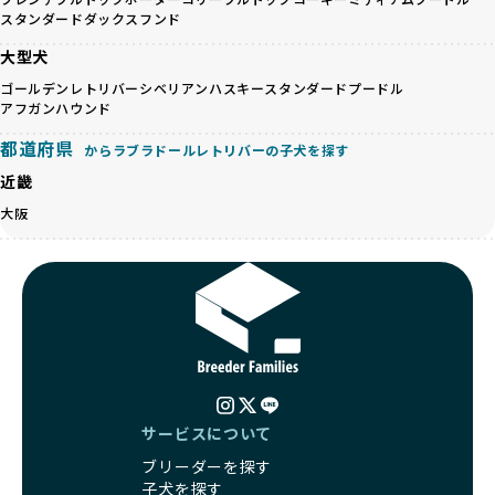
く、レアカラーには遺伝疾患のリスクが高まることがありま
スタンダードダックスフンド
の取り組みが不十分であることを理由に寄付を断られる中、
す。
BreederFamiliesはその姿勢が評価され、寄付が実現してい
大型犬
営利優先ブリーダーは、このような流行や需要に応じて無理
ます。この活動により、保護が必要なワンちゃんの救済や保
な繁殖を行いがちです。小柄な母犬を繁殖に多用して体に負
ゴールデンレトリバー
シベリアンハスキー
スタンダードプードル
護活動の支援にも貢献しています。
担をかけたり、子犬を小さく見せるために食事を減らすな
アフガンハウンド
BreederFamiliesのこうした取り組みは、目の前の子犬だけ
ど、健康を犠牲にした管理がされることもあります。このよ
でなく、すべてのワンちゃんに優しい未来を創るための大き
都道府県
からラブラドールレトリバーの子犬を探す
うな方法では、ワンちゃんの免疫力や体力が低下し、飼い主
な一歩です。ユーザーの皆さんがBreederFamiliesを通じて
にとっても将来的な医療費やケアの負担が増える恐れがあり
近畿
子犬をお迎えすることで、こうした社会貢献活動を間接的に
ます。
支えることができます。
大阪
優良ブリーダーは、こうした流行に流されず、ワンちゃんの
健康を最優先に考えています。特に小さいワンちゃんやレア
BreederFamiliesに登録されているブリーダーは、子犬が心
カラーの子犬を販売する場合は、健康リスクを十分に理解
身ともに健康に育つための環境づくりに全力を注いでいま
し、飼い主にそのリスクについて丁寧に説明しています。食
す。
事管理もしっかり行い、成長に必要な栄養を確保するなど、
遺伝的なリスクを最小限に抑えた繁殖計画、栄養バランスが
ワンちゃんの健康を第一にした繁殖を心がけています。
考えられた食事、子犬がのびのびと動ける適度な運動環境、
「見た目以上に健康重視」の詳細はこちら
さらに獣医師と連携した健康管理まで徹底しています。
その結果、BreederFamiliesを通じてお迎えする子犬は、元
引退犬とは、繁殖期を終えたワンちゃんたちのことを指しま
気で健康なスタートを切れることが大きな魅力です。
す。
サービスについて
子犬の社会性は、家庭でのしつけをスムーズにする重要なポ
優良ブリーダーは、引退犬も家族の一員として、彼らの幸せ
イントです。BreederFamiliesのブリーダーは、母犬や兄弟
ブリーダーを探す
を願っています。よって、引退後も自宅で飼育を続けるか、
犬、人との触れ合いの時間をしっかり確保し、子犬が自然に
子犬を探す