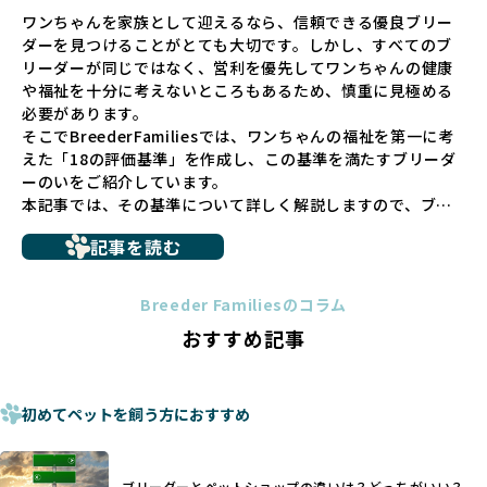
ペットショップでの生体販売では、ワンちゃんが健やかに成
ワンちゃんを家族として迎えるなら、信頼できる優良ブリー
長するための環境が十分に整っていない場合が多く、販売ま
ダーを見つけることがとても大切です。しかし、すべてのブ
での間に過密な環境や長距離移動のストレスを受けることが
リーダーが同じではなく、営利を優先してワンちゃんの健康
少なくありません。このような環境は、健康リスクや社会性
や福祉を十分に考えないところもあるため、慎重に見極める
の問題につながりやすく、ワンちゃんにとっても望ましいと
必要があります。
は言えません。
そこでBreederFamiliesでは、ワンちゃんの福祉を第一に考
こうした背景から、BreederFamiliesはペットショップを介
えた「18の評価基準」を作成し、この基準を満たすブリーダ
さない直接販売を採用するとともに、ペットオークションや
ーのいをご紹介しています。
ペットショップを利用するブリーダーの掲載も行ってしませ
本記事では、その基準について詳しく解説しますので、ブリ
ん。
ーダー選びの参考にしていただければ幸いです。
ペットショップを避けた方がいい理由の詳細はこちら
記事を読む
トイプードルやコーギーなどの犬種では、見た目のためだけ
多くのブリーダーサイトでは、掲載するブリーダーの審査が
に断尾（しっぽを切る）や断耳（耳を切る）が行われている
法令レベルの最低基準にとどまっていることが問題です。こ
Breeder Familiesのコラム
ことがあります。
の法令レベルの基準はブリーディング環境の最低限を定める
おすすめ記事
これは痛みを伴う処置で、ワンちゃんの身体的な負担が大き
ものに過ぎず、ワンちゃんの心身の福祉やブリーダーの責任
く、慢性的な痛みや不安感を引き起こす可能性もあります。
ある姿勢を十分に保障するものではありません。そのため、
また、しっぽや耳はワンちゃんの重要なコミュニケーション
厳格なチェックを経ていないブリーダーが掲載されることも
手段でもあるため、切断されることで他の犬や人間との意思
初めてペットを飼う方におすすめ
少なくなく、消費者にとって選択の判断が難しい現状があり
疎通が難しくなることもあります。
ます。
ヨーロッパ諸国ではこうした処置が禁止されている一方で、
さらに、書類審査のみで掲載が許可されるサイトが多く、実
日本ではいまだ行われる場合があります。
際の飼育環境やブリーダーの姿勢が見えにくい点も課題で
ブリーダーとペットショップの違いは？どっちがいい？