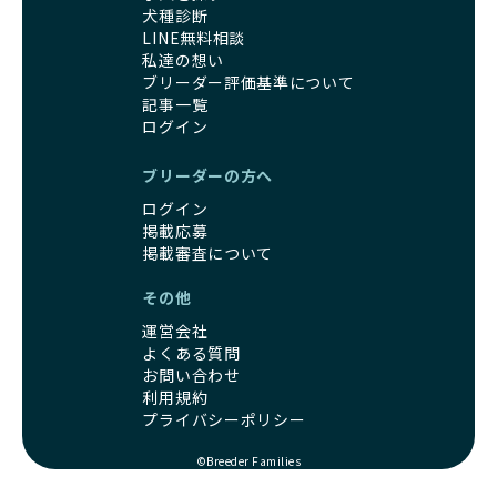
信頼できる相手に譲渡するなど、ワンちゃんが幸せに暮らせ
コミュニケーション能力を身につけられるよう育てていま
犬種診断
るように配慮します。
す。
LINE無料相談
一方、営利優先ブリーダーは引退犬を「コスト」として考
家庭に迎えたその日から、すでに社会性の基盤ができている
私達の想い
え、早く手放すことを考えます。場合によっては、悪徳保護
ため、新しい環境にもスムーズに適応できます。
ブリーダー評価基準について
団体に引き渡されることもあり、ワンちゃんの生活が不安定
記事一覧
これにより、飼い主さんにとっても安心してスタートできる
になる可能性が高まります。
ログイン
でしょう。
引退犬に対する扱いがどうなっているかも、優良ブリーダー
BreederFamiliesのブリーダーは、犬種に関する豊富な知識
を見分けるポイントとなります。
と経験を持っています。そのため、子犬を迎えた後の健康管
ブリーダーの方へ
「引退犬も大切に」の詳細はこちら
理やしつけ、生活スタイルに合わせた育て方について、丁寧
ログイン
なアドバイスを受けられます。「この犬種ならではの特徴
掲載応募
社会化とは、ワンちゃんが人間や他の犬、日常の環境にスム
は？」「食事はどうしたらいい？」など、疑問や悩みがあれ
掲載審査について
ーズに適応できるようにするプロセスです。ワンちゃんの社
ば、専門的な視点から解決のヒントをもらえるのも安心でき
会化は、生後3週間から12週間頃の「社会化期」と呼ばれる
るポイントです。
その他
時期が特に重要です。この期間は、ブリーダーが飼育してい
BreederFamiliesでは、すべてのブリーダーが厳しい基準を
運営会社
る時期と重なるため、ワンちゃんが人や他の犬、家庭環境に
クリアした方々だけです。運営チームがブリーダーに直接ヒ
よくある質問
対して適応力を高めるための基礎を築く貴重な機会となりま
アリングを行い、現地確認を経て透明性の高い情報を公開し
お問い合わせ
す。
ています。
利用規約
優良ブリーダーは、母犬との愛情ある触れ合いや、兄弟犬や
これにより、ユーザーは見た目だけでなく、育成環境や健康
プライバシーポリシー
他の犬との遊び、人や日常的な家庭環境への慣れを促すこと
管理体制、社会性の取り組みといった客観的なデータを基に
で社会化を進めています。これにより、新しい家族に迎えら
安心して子犬を選ぶことができます。
©Breeder Families
れた後もストレスなく過ごせるようサポートします。
子犬のお迎えまでのやりとりに不安を感じる方も多いかもし
営利優先ブリーダーは、母犬から早期に分離し、ケージ内で