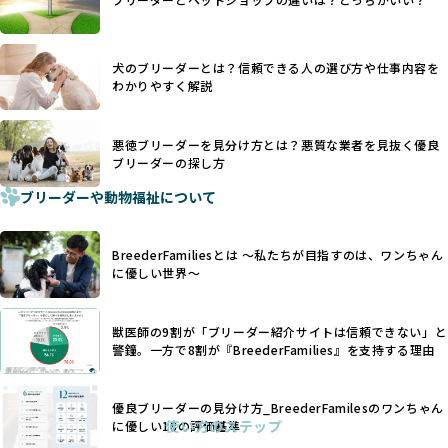
優良ブリーダーは動物福祉を優先し、ワンちゃんの自然な姿
す。こうしたサイトでは、ブリーダーが記載する情報が主で
を大切にするため断尾・断耳を行いません。
あり、実際の現場や日々のケアの状況がわからないため、営
一方、営利優先ブリーダーでは「見た目が良く売れやすい」
利優先の「悪徳ブリーダー」が含まれるリスクが高まりま
犬のブリーダーとは？信頼できる人の選び方や仕事内容を
ことを理由に断尾や断耳を行うことがあり、中には麻酔なし
す。
わかりやすく解説
で処置するケースも見受けられます。
BreederFamiliesでは、ワンちゃんを大切にする「優良ブリ
「耳やしっぽを切らない」詳細はこちら
ーダー」のみを紹介するために、法令を超えた独自の基準を
設け、ブリーダーの理念や飼育環境の厳格なチェックを行っ
悪徳ブリーダーを見分け方とは？悪質な業者を見抜く優良
犬種ごとに異なる健康リスクや育て方のポイントを理解し、
ブリーダーの探し方
ています。
適切に対応するためには、深い知識と豊富な経験が欠かせま
ブリーダーや動物福祉について
せん。現在、犬種は200種類以上あり、それぞれに特有の健康
一部の営利優先のブリーディングでは、母犬の出産負担を考
リスクや性格特性が存在します。
えずに大量繁殖が行われ、親犬が心身ともに疲弊するケース
たとえば、パグは呼吸器系のトラブルを抱えやすく、ラブラ
が見られます。さらに、コストカットのために食事を減らし
BreederFamiliesとは 〜私たちが目指すのは、ワンちゃん
ドール・レトリバーには股関節形成不全への注意が必要で
たり、栄養のない食事を与える、適切な健康管理が行われな
に優しい世界〜
す。このような犬種ごとの違いを熟知し、適切なケアを提供
いなど、ワンちゃんの健康と福祉が犠牲にされることも少な
できるかどうかは、ブリーダーの専門性に大きく関わりま
くありません。
す。
獣医師の9割が「ブリーダー紹介サイトは信頼できない」と
また、健康リスクが予測しづらいミックス犬の繁殖や、愛情
優良ブリーダーは、少数の犬種（一般的に3種以内）に絞って
警鐘。一方で8割が『BreederFamilies』を支持する理由
が行き届かない多頭飼育等も問題です。これらのブリーディ
繁殖を行い、各犬種の特徴を熟知しています。これにより、
ング手法は、ワンちゃんの福祉を無視し、利益のみを追求す
犬種ごとの健康管理や繁殖において質の高いケアを提供する
るブリーダーによるものが多く、消費者にとっても深刻な課
優良ブリーダーの見分け方_BreederFamilesのワンちゃん
ことが可能です。
題となっています。
使い方のステップ
に優しい18の評価基準
一方、営利優先ブリーダーは流行や需要に応じて扱う犬種を
BreederFamiliesでは、こうしたワンちゃんに優しくないブ