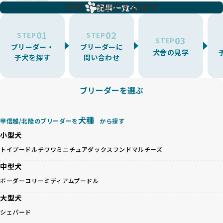
増やす傾向があり、犬種ごとに異なる健康問題や適切な育成
子犬をお迎えするまで
リーディングをなくすため、すべてのワンちゃんを家族のよ
記事一覧へ
環境を十分に考慮しない場合があります。こうしたブリーダ
うに大切に飼育・繁殖を行っている「優良ブリーダー」のみ
ーでは、ワンちゃんが適切なケアを受けられず、健康を損ね
を厳選しています。
01
02
たりストレスを抱えたりするリスクが高まります。
STEP
STEP
03
STEP
「少数の犬種に集中」の詳細はこちら
ブリーダー・
ブリーダーに
BreederFamiliesでは、アニマルウェルフェアを最優先に考
犬舎の見学
子犬を探す
問い合わせ
えた6つの絶対基準と12の総合基準を設定しています。これに
近年、ミックス犬はユニークな見た目や性格で人気がありま
より、ワンちゃんが心身ともに健やかに過ごせる環境で育つ
すが、無計画な交配には健康リスクが伴います。異なる犬種
ことを徹底しています。
の特徴を持つことで予測しにくい健康問題が発生する可能性
ブリーダーを選ぶ
BreederFamiliesでは、以下の6項目を必須条件とし、これら
が高く、診断や治療も複雑化する場合があります。また、ミ
を満たすブリーダーのみを選定しています：
ックス犬は成長後の性格や体格が予測しづらく、飼い主が期
これらの基準により、ワンちゃんの健全な成長と動物福祉に
待する理想と現実が大きく異なることも少なくありません。
犬種
基づいた責任あるブリーディングを確保しています。
甲信越/北陸のブリーダーを
から探す
優良ブリーダーは、犬種ごとの遺伝的特徴を守り、安定した
さらに、健康管理、社会性の育成、遺伝子検査、食事や運動
小型犬
健康と性格を次世代に引き継ぐために、ミックス犬の繁殖を
の質など、ワンちゃんの心身に配慮した飼育環境が整ってい
避けます。無計画な交配がもたらすリスクを理解し、飼い主
トイプードル
チワワ
ミニチュアダックスフンド
マルチーズ
るかを評価する12項目の総合基準を設けています。これによ
への十分な説明とアフターフォローを確保できる範囲での繁
り、より高い基準をクリアしたブリーダーだけを厳選してい
中型犬
殖を徹底しているのです。
ます。
一方、営利優先ブリーダーは流行や需要に応じて安易にミッ
ボーダーコリー
ミディアムプードル
その結果、合格率10%未満という厳しい基準をクリアした優
クス犬を繁殖し、健康管理や飼い主への配慮が不十分なこと
良ブリーダーのみが登録されています。
大型犬
が多く見受けられます。場合によっては、チワワ×ハスキー
BreederFamiliesでは、法令に準拠するだけでなく、ワンち
等体格の異なるリスクの高い交配を行うこともあります。
シェパード
ゃんを家族のように愛するという理念を共有するブリーダー
「ミックス犬を繁殖しない」の詳細はこちら