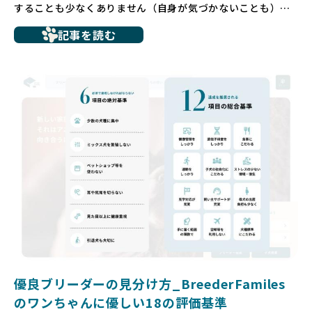
することも少なくありません（自身が気づかないことも）。
たとえば、ペットショップで購入した子犬が劣悪な環境で育
記事を読む
ち、健康面や社会性に問題を抱えていたり、またブリーダー
サイトで子犬だけを可愛く掲載されているものの、裏側では
親犬が乱繁殖によって体力を削られ、苦しい環境で過ごして
いるというケースもあります。こうした問題は、消費者にと
っても大きな負担であり、ワンちゃん自身にとっても非常に
望ましくない環境です。
だからこそ、私たちは正しい情報と安心して選べる場所を提
供すべきだと考えています。BreederFamiliesでは、ワンち
ゃんを家族のように愛する「優良ブリーダー」のみを独自の
厳しい基準で厳選し、その評価基準や評価結果をオープンに
しています。これにより、消費者の皆様が安心して子犬やブ
リーダーを選べる環境を整えています。
そして、消費者の皆様が正しい情報をもとに優良ブリーダー
を求めることで、ワンちゃんを家族のように愛する優良ブリ
ーダーが増え、営利優先の「悪徳ブリーダー」が自然と淘汰
される社会を目指しています。目の前の子犬だけでなく、親
犬や引退犬も大切にされる環境を作り上げ、すべてのワンち
優良ブリーダーの見分け方_BreederFamiles
ゃんに優しい世界を築いていきたいと考えています。
のワンちゃんに優しい18の評価基準