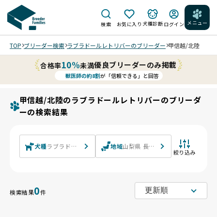
メニュー
犬種診断
検索
お気に入り
ログイン
TOP
ブリーダー検索
ラブラドールレトリバーのブリーダー
甲信越/北陸
10%
優良ブリーダーのみ掲載
合格率
未満
獣医師の約8割
が「信頼できる」と回答
甲信越/北陸のラブラドールレトリバーのブリーダ
ーの検索結果
犬種
ラブラドールレトリバー
地域
山梨県 長野県 新潟県 富山県 石川
絞り込み
0
検索結果
件