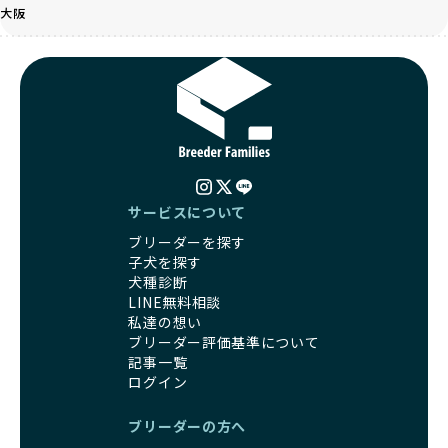
く、レアカラーには遺伝疾患のリスクが高まることがありま
大阪
の取り組みが不十分であることを理由に寄付を断られる中、
す。
BreederFamiliesはその姿勢が評価され、寄付が実現してい
営利優先ブリーダーは、このような流行や需要に応じて無理
ます。この活動により、保護が必要なワンちゃんの救済や保
な繁殖を行いがちです。小柄な母犬を繁殖に多用して体に負
護活動の支援にも貢献しています。
担をかけたり、子犬を小さく見せるために食事を減らすな
BreederFamiliesのこうした取り組みは、目の前の子犬だけ
ど、健康を犠牲にした管理がされることもあります。このよ
でなく、すべてのワンちゃんに優しい未来を創るための大き
うな方法では、ワンちゃんの免疫力や体力が低下し、飼い主
な一歩です。ユーザーの皆さんがBreederFamiliesを通じて
にとっても将来的な医療費やケアの負担が増える恐れがあり
子犬をお迎えすることで、こうした社会貢献活動を間接的に
ます。
支えることができます。
優良ブリーダーは、こうした流行に流されず、ワンちゃんの
サービスについて
健康を最優先に考えています。特に小さいワンちゃんやレア
BreederFamiliesに登録されているブリーダーは、子犬が心
ブリーダーを探す
カラーの子犬を販売する場合は、健康リスクを十分に理解
身ともに健康に育つための環境づくりに全力を注いでいま
子犬を探す
し、飼い主にそのリスクについて丁寧に説明しています。食
す。
犬種診断
事管理もしっかり行い、成長に必要な栄養を確保するなど、
遺伝的なリスクを最小限に抑えた繁殖計画、栄養バランスが
LINE無料相談
ワンちゃんの健康を第一にした繁殖を心がけています。
考えられた食事、子犬がのびのびと動ける適度な運動環境、
私達の想い
「見た目以上に健康重視」の詳細はこちら
さらに獣医師と連携した健康管理まで徹底しています。
ブリーダー評価基準について
その結果、BreederFamiliesを通じてお迎えする子犬は、元
記事一覧
引退犬とは、繁殖期を終えたワンちゃんたちのことを指しま
気で健康なスタートを切れることが大きな魅力です。
ログイン
す。
子犬の社会性は、家庭でのしつけをスムーズにする重要なポ
優良ブリーダーは、引退犬も家族の一員として、彼らの幸せ
イントです。BreederFamiliesのブリーダーは、母犬や兄弟
ブリーダーの方へ
を願っています。よって、引退後も自宅で飼育を続けるか、
犬、人との触れ合いの時間をしっかり確保し、子犬が自然に