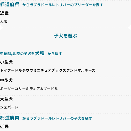
のみを厳選しています。これにより、ユーザーの皆さんに安
都道府県
からラブラドールレトリバーのブリーダーを探す
心して選べる選択肢を提供しています。
ペットショップやペットオークションは、流通過程でワンち
近畿
「BreederFamilesのワンちゃんに優しい18の評価基準」は
ゃんが長時間の輸送を強いられたり、狭いケージに閉じ込め
こちら
大阪
られるなど、心身に大きな負担がかかります。このような環
境は、ストレスや感染リスクを増大させるだけでなく、ワン
BreederFamiliesでは、すべてのブリーダーを書類審査、直
子犬を選ぶ
ちゃんの社会性や基本的なしつけにも悪影響を与える可能性
接のヒアリング、現地確認を通じて厳しく評価しています。
があります。
このプロセスにより、育成環境や健康管理だけでなく、ブリ
優良ブリーダーは、ワンちゃんの健康と幸せを第一に考え、
ーダー自身の理念や姿勢までも丁寧に確認しています。
犬種
甲信越/北陸の子犬を
から探す
ペットショップやオークションを介さずに直接飼い主に渡す
さらに、こうした評価結果は透明性を持って公開されている
ことを大切にしています。また、彼らはお迎え先を自身で確
小型犬
ため、どのブリーダーを選んでも安心して子犬をお迎えいた
認し、ワンちゃんが安心して暮らせる環境を整えるために直
だけます。
トイプードル
チワワ
ミニチュアダックスフンド
マルチーズ
接の引き渡しを基本とします。
徹底した透明性こそが、BreederFamiliesの大きな特徴で
一方で、営利優先ブリーダーは、広範囲に販売するためにペ
中型犬
す。
ットショップやオークションを活用し、子犬の心身への影響
ボーダーコリー
ミディアムプードル
を軽視しがちです。
BreederFamiliesは、ペット業界が抱える命の大量生産・大
「ペットショップ等を使わない」の詳細はこちら
大型犬
量販売、負担の大きい流通構造、劣悪な飼育環境といった課
題に真摯に向き合っています。優良ブリーダーとの直接取引
シェパード
近年、「小さくて可愛い」「珍しい毛色」という見た目の特
を促進することで、無駄な命の消費を減らし、命を大切にす
徴が人気を集め、高値で取引されることが多くなっていま
都道府県
る社会の実現を目指しています。
からラブラドールレトリバーの子犬を探す
す。しかし、こうした特徴には健康リスクが伴う場合が少な
さらに、売上の一部を保護団体や保護団体を支援する公益法
近畿
くありません。極小サイズは骨や心臓に負担がかかりやす
人へ寄付しています。多くのペット販売業者が、動物福祉へ