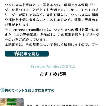
ペットショップでの生体販売では、ワンちゃんが健やかに成
ワンちゃんを家族として迎えるなら、信頼できる優良ブリー
長するための環境が十分に整っていない場合が多く、販売ま
ダーを見つけることがとても大切です。しかし、すべてのブ
での間に過密な環境や長距離移動のストレスを受けることが
リーダーが同じではなく、営利を優先してワンちゃんの健康
少なくありません。このような環境は、健康リスクや社会性
や福祉を十分に考えないところもあるため、慎重に見極める
の問題につながりやすく、ワンちゃんにとっても望ましいと
必要があります。
は言えません。
そこでBreederFamiliesでは、ワンちゃんの福祉を第一に考
こうした背景から、BreederFamiliesはペットショップを介
えた「18の評価基準」を作成し、この基準を満たすブリーダ
さない直接販売を採用するとともに、ペットオークションや
ーのいをご紹介しています。
ペットショップを利用するブリーダーの掲載も行ってしませ
本記事では、その基準について詳しく解説しますので、ブリ
ん。
ーダー選びの参考にしていただければ幸いです。
ペットショップを避けた方がいい理由の詳細はこちら
記事を読む
トイプードルやコーギーなどの犬種では、見た目のためだけ
多くのブリーダーサイトでは、掲載するブリーダーの審査が
に断尾（しっぽを切る）や断耳（耳を切る）が行われている
法令レベルの最低基準にとどまっていることが問題です。こ
Breeder Familiesのコラム
ことがあります。
の法令レベルの基準はブリーディング環境の最低限を定める
おすすめ記事
これは痛みを伴う処置で、ワンちゃんの身体的な負担が大き
ものに過ぎず、ワンちゃんの心身の福祉やブリーダーの責任
く、慢性的な痛みや不安感を引き起こす可能性もあります。
ある姿勢を十分に保障するものではありません。そのため、
また、しっぽや耳はワンちゃんの重要なコミュニケーション
厳格なチェックを経ていないブリーダーが掲載されることも
手段でもあるため、切断されることで他の犬や人間との意思
初めてペットを飼う方におすすめ
少なくなく、消費者にとって選択の判断が難しい現状があり
疎通が難しくなることもあります。
ます。
ヨーロッパ諸国ではこうした処置が禁止されている一方で、
さらに、書類審査のみで掲載が許可されるサイトが多く、実
日本ではいまだ行われる場合があります。
際の飼育環境やブリーダーの姿勢が見えにくい点も課題で
ブリーダーとペットショップの違いは？どっちがいい？