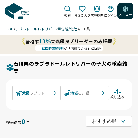
メニュー
犬種診断
検索
お気に入り
ログイン
TOP
ラブラドールレトリバー
甲信越/北陸
石川県
10%
優良ブリーダーのみ掲載
合格率
未満
獣医師の約8割
が「信頼できる」と回答
石川県のラブラドールレトリバーの子犬の検索結
果
犬種
ラブラドールレトリバー
地域
石川県
絞り込み
0
検索結果
件