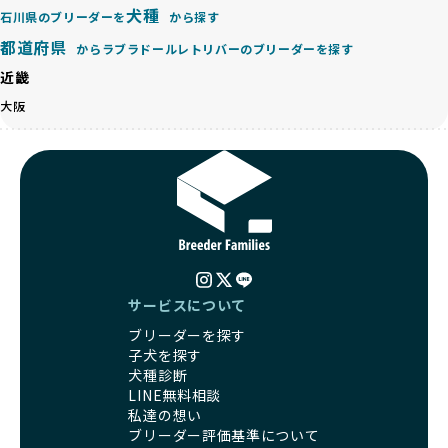
等体格の異なるリスクの高い交配を行うこともあります。
ゃんを家族のように愛するという理念を共有するブリーダー
犬種
石川県のブリーダーを
から探す
「ミックス犬を繁殖しない」の詳細はこちら
のみを厳選しています。これにより、ユーザーの皆さんに安
都道府県
心して選べる選択肢を提供しています。
からラブラドールレトリバーのブリーダーを探す
ペットショップやペットオークションは、流通過程でワンち
「BreederFamilesのワンちゃんに優しい18の評価基準」は
近畿
ゃんが長時間の輸送を強いられたり、狭いケージに閉じ込め
こちら
られるなど、心身に大きな負担がかかります。このような環
大阪
境は、ストレスや感染リスクを増大させるだけでなく、ワン
BreederFamiliesでは、すべてのブリーダーを書類審査、直
ちゃんの社会性や基本的なしつけにも悪影響を与える可能性
接のヒアリング、現地確認を通じて厳しく評価しています。
があります。
このプロセスにより、育成環境や健康管理だけでなく、ブリ
優良ブリーダーは、ワンちゃんの健康と幸せを第一に考え、
ーダー自身の理念や姿勢までも丁寧に確認しています。
ペットショップやオークションを介さずに直接飼い主に渡す
さらに、こうした評価結果は透明性を持って公開されている
ことを大切にしています。また、彼らはお迎え先を自身で確
ため、どのブリーダーを選んでも安心して子犬をお迎えいた
認し、ワンちゃんが安心して暮らせる環境を整えるために直
だけます。
接の引き渡しを基本とします。
徹底した透明性こそが、BreederFamiliesの大きな特徴で
一方で、営利優先ブリーダーは、広範囲に販売するためにペ
す。
サービスについて
ットショップやオークションを活用し、子犬の心身への影響
ブリーダーを探す
を軽視しがちです。
BreederFamiliesは、ペット業界が抱える命の大量生産・大
子犬を探す
「ペットショップ等を使わない」の詳細はこちら
量販売、負担の大きい流通構造、劣悪な飼育環境といった課
犬種診断
題に真摯に向き合っています。優良ブリーダーとの直接取引
LINE無料相談
近年、「小さくて可愛い」「珍しい毛色」という見た目の特
を促進することで、無駄な命の消費を減らし、命を大切にす
私達の想い
徴が人気を集め、高値で取引されることが多くなっていま
る社会の実現を目指しています。
ブリーダー評価基準について
す。しかし、こうした特徴には健康リスクが伴う場合が少な
さらに、売上の一部を保護団体や保護団体を支援する公益法