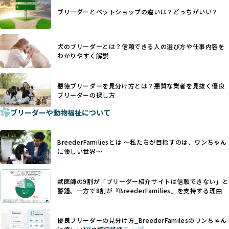
日本ではいまだ行われる場合があります。
際の飼育環境やブリーダーの姿勢が見えにくい点も課題で
ブリーダーとペットショップの違いは？どっちがいい？
優良ブリーダーは動物福祉を優先し、ワンちゃんの自然な姿
す。こうしたサイトでは、ブリーダーが記載する情報が主で
を大切にするため断尾・断耳を行いません。
あり、実際の現場や日々のケアの状況がわからないため、営
一方、営利優先ブリーダーでは「見た目が良く売れやすい」
利優先の「悪徳ブリーダー」が含まれるリスクが高まりま
犬のブリーダーとは？信頼できる人の選び方や仕事内容を
ことを理由に断尾や断耳を行うことがあり、中には麻酔なし
す。
わかりやすく解説
で処置するケースも見受けられます。
BreederFamiliesでは、ワンちゃんを大切にする「優良ブリ
「耳やしっぽを切らない」詳細はこちら
ーダー」のみを紹介するために、法令を超えた独自の基準を
設け、ブリーダーの理念や飼育環境の厳格なチェックを行っ
悪徳ブリーダーを見分け方とは？悪質な業者を見抜く優良
犬種ごとに異なる健康リスクや育て方のポイントを理解し、
ブリーダーの探し方
ています。
適切に対応するためには、深い知識と豊富な経験が欠かせま
ブリーダーや動物福祉について
せん。現在、犬種は200種類以上あり、それぞれに特有の健康
一部の営利優先のブリーディングでは、母犬の出産負担を考
リスクや性格特性が存在します。
えずに大量繁殖が行われ、親犬が心身ともに疲弊するケース
たとえば、パグは呼吸器系のトラブルを抱えやすく、ラブラ
が見られます。さらに、コストカットのために食事を減らし
BreederFamiliesとは 〜私たちが目指すのは、ワンちゃん
ドール・レトリバーには股関節形成不全への注意が必要で
たり、栄養のない食事を与える、適切な健康管理が行われな
に優しい世界〜
す。このような犬種ごとの違いを熟知し、適切なケアを提供
いなど、ワンちゃんの健康と福祉が犠牲にされることも少な
できるかどうかは、ブリーダーの専門性に大きく関わりま
くありません。
す。
獣医師の9割が「ブリーダー紹介サイトは信頼できない」と
また、健康リスクが予測しづらいミックス犬の繁殖や、愛情
優良ブリーダーは、少数の犬種（一般的に3種以内）に絞って
警鐘。一方で8割が『BreederFamilies』を支持する理由
が行き届かない多頭飼育等も問題です。これらのブリーディ
繁殖を行い、各犬種の特徴を熟知しています。これにより、
ング手法は、ワンちゃんの福祉を無視し、利益のみを追求す
犬種ごとの健康管理や繁殖において質の高いケアを提供する
るブリーダーによるものが多く、消費者にとっても深刻な課
優良ブリーダーの見分け方_BreederFamilesのワンちゃん
ことが可能です。
題となっています。