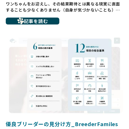
ワンちゃんをお迎えし、その結果期待とは異なる現実に直面
することも少なくありません（自身が気づかないことも）。
たとえば、ペットショップで購入した子犬が劣悪な環境で育
記事を読む
ち、健康面や社会性に問題を抱えていたり、またブリーダー
サイトで子犬だけを可愛く掲載されているものの、裏側では
親犬が乱繁殖によって体力を削られ、苦しい環境で過ごして
いるというケースもあります。こうした問題は、消費者にと
っても大きな負担であり、ワンちゃん自身にとっても非常に
望ましくない環境です。
だからこそ、私たちは正しい情報と安心して選べる場所を提
供すべきだと考えています。BreederFamiliesでは、ワンち
ゃんを家族のように愛する「優良ブリーダー」のみを独自の
厳しい基準で厳選し、その評価基準や評価結果をオープンに
しています。これにより、消費者の皆様が安心して子犬やブ
リーダーを選べる環境を整えています。
そして、消費者の皆様が正しい情報をもとに優良ブリーダー
を求めることで、ワンちゃんを家族のように愛する優良ブリ
ーダーが増え、営利優先の「悪徳ブリーダー」が自然と淘汰
される社会を目指しています。目の前の子犬だけでなく、親
犬や引退犬も大切にされる環境を作り上げ、すべてのワンち
優良ブリーダーの見分け方_BreederFamiles
ゃんに優しい世界を築いていきたいと考えています。