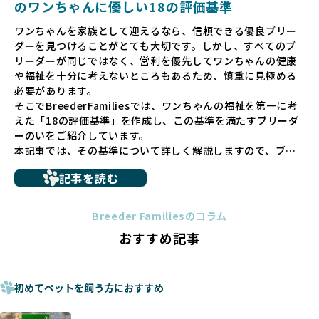
のワンちゃんに優しい18の評価基準
ペットショップでの生体販売では、ワンちゃんが健やかに成
ワンちゃんを家族として迎えるなら、信頼できる優良ブリー
長するための環境が十分に整っていない場合が多く、販売ま
ダーを見つけることがとても大切です。しかし、すべてのブ
での間に過密な環境や長距離移動のストレスを受けることが
リーダーが同じではなく、営利を優先してワンちゃんの健康
少なくありません。このような環境は、健康リスクや社会性
や福祉を十分に考えないところもあるため、慎重に見極める
の問題につながりやすく、ワンちゃんにとっても望ましいと
必要があります。
は言えません。
そこでBreederFamiliesでは、ワンちゃんの福祉を第一に考
こうした背景から、BreederFamiliesはペットショップを介
えた「18の評価基準」を作成し、この基準を満たすブリーダ
さない直接販売を採用するとともに、ペットオークションや
ーのいをご紹介しています。
ペットショップを利用するブリーダーの掲載も行ってしませ
本記事では、その基準について詳しく解説しますので、ブリ
ん。
ーダー選びの参考にしていただければ幸いです。
ペットショップを避けた方がいい理由の詳細はこちら
記事を読む
トイプードルやコーギーなどの犬種では、見た目のためだけ
多くのブリーダーサイトでは、掲載するブリーダーの審査が
に断尾（しっぽを切る）や断耳（耳を切る）が行われている
法令レベルの最低基準にとどまっていることが問題です。こ
Breeder Familiesのコラム
ことがあります。
の法令レベルの基準はブリーディング環境の最低限を定める
おすすめ記事
これは痛みを伴う処置で、ワンちゃんの身体的な負担が大き
ものに過ぎず、ワンちゃんの心身の福祉やブリーダーの責任
く、慢性的な痛みや不安感を引き起こす可能性もあります。
ある姿勢を十分に保障するものではありません。そのため、
また、しっぽや耳はワンちゃんの重要なコミュニケーション
厳格なチェックを経ていないブリーダーが掲載されることも
手段でもあるため、切断されることで他の犬や人間との意思
初めてペットを飼う方におすすめ
少なくなく、消費者にとって選択の判断が難しい現状があり
疎通が難しくなることもあります。
ます。
ヨーロッパ諸国ではこうした処置が禁止されている一方で、
さらに、書類審査のみで掲載が許可されるサイトが多く、実