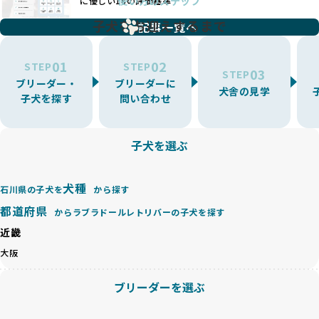
使い方のステップ
に優しい18の評価基準
一方、営利優先ブリーダーは流行や需要に応じて扱う犬種を
BreederFamiliesでは、こうしたワンちゃんに優しくないブ
増やす傾向があり、犬種ごとに異なる健康問題や適切な育成
子犬をお迎えするまで
リーディングをなくすため、すべてのワンちゃんを家族のよ
記事一覧へ
環境を十分に考慮しない場合があります。こうしたブリーダ
うに大切に飼育・繁殖を行っている「優良ブリーダー」のみ
ーでは、ワンちゃんが適切なケアを受けられず、健康を損ね
を厳選しています。
01
02
たりストレスを抱えたりするリスクが高まります。
STEP
STEP
03
STEP
「少数の犬種に集中」の詳細はこちら
ブリーダー・
ブリーダーに
BreederFamiliesでは、アニマルウェルフェアを最優先に考
犬舎の見学
子犬を探す
問い合わせ
えた6つの絶対基準と12の総合基準を設定しています。これに
近年、ミックス犬はユニークな見た目や性格で人気がありま
より、ワンちゃんが心身ともに健やかに過ごせる環境で育つ
すが、無計画な交配には健康リスクが伴います。異なる犬種
ことを徹底しています。
の特徴を持つことで予測しにくい健康問題が発生する可能性
子犬を選ぶ
BreederFamiliesでは、以下の6項目を必須条件とし、これら
が高く、診断や治療も複雑化する場合があります。また、ミ
を満たすブリーダーのみを選定しています：
ックス犬は成長後の性格や体格が予測しづらく、飼い主が期
これらの基準により、ワンちゃんの健全な成長と動物福祉に
待する理想と現実が大きく異なることも少なくありません。
犬種
基づいた責任あるブリーディングを確保しています。
石川県の子犬を
から探す
優良ブリーダーは、犬種ごとの遺伝的特徴を守り、安定した
さらに、健康管理、社会性の育成、遺伝子検査、食事や運動
都道府県
からラブラドールレトリバーの子犬を探す
健康と性格を次世代に引き継ぐために、ミックス犬の繁殖を
の質など、ワンちゃんの心身に配慮した飼育環境が整ってい
避けます。無計画な交配がもたらすリスクを理解し、飼い主
近畿
るかを評価する12項目の総合基準を設けています。これによ
への十分な説明とアフターフォローを確保できる範囲での繁
り、より高い基準をクリアしたブリーダーだけを厳選してい
大阪
殖を徹底しているのです。
ます。
一方、営利優先ブリーダーは流行や需要に応じて安易にミッ
その結果、合格率10%未満という厳しい基準をクリアした優
ブリーダーを選ぶ
クス犬を繁殖し、健康管理や飼い主への配慮が不十分なこと
良ブリーダーのみが登録されています。
が多く見受けられます。場合によっては、チワワ×ハスキー
BreederFamiliesでは、法令に準拠するだけでなく、ワンち