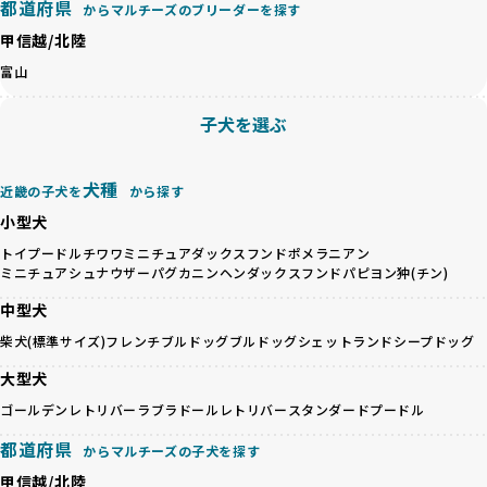
都道府県
からマルチーズのブリーダーを探す
ペットショップやペットオークションは、流通過程でワンち
「BreederFamilesのワンちゃんに優しい18の評価基準」は
甲信越/北陸
ゃんが長時間の輸送を強いられたり、狭いケージに閉じ込め
こちら
られるなど、心身に大きな負担がかかります。このような環
富山
境は、ストレスや感染リスクを増大させるだけでなく、ワン
BreederFamiliesでは、すべてのブリーダーを書類審査、直
ちゃんの社会性や基本的なしつけにも悪影響を与える可能性
接のヒアリング、現地確認を通じて厳しく評価しています。
子犬を選ぶ
があります。
このプロセスにより、育成環境や健康管理だけでなく、ブリ
優良ブリーダーは、ワンちゃんの健康と幸せを第一に考え、
ーダー自身の理念や姿勢までも丁寧に確認しています。
ペットショップやオークションを介さずに直接飼い主に渡す
さらに、こうした評価結果は透明性を持って公開されている
犬種
近畿の子犬を
から探す
ことを大切にしています。また、彼らはお迎え先を自身で確
ため、どのブリーダーを選んでも安心して子犬をお迎えいた
小型犬
認し、ワンちゃんが安心して暮らせる環境を整えるために直
だけます。
接の引き渡しを基本とします。
徹底した透明性こそが、BreederFamiliesの大きな特徴で
トイプードル
チワワ
ミニチュアダックスフンド
ポメラニアン
一方で、営利優先ブリーダーは、広範囲に販売するためにペ
ミニチュアシュナウザー
パグ
カニンヘンダックスフンド
パピヨン
狆(チン)
す。
ットショップやオークションを活用し、子犬の心身への影響
中型犬
を軽視しがちです。
BreederFamiliesは、ペット業界が抱える命の大量生産・大
「ペットショップ等を使わない」の詳細はこちら
柴犬(標準サイズ)
フレンチブルドッグ
ブルドッグ
シェットランドシープドッグ
量販売、負担の大きい流通構造、劣悪な飼育環境といった課
題に真摯に向き合っています。優良ブリーダーとの直接取引
大型犬
近年、「小さくて可愛い」「珍しい毛色」という見た目の特
を促進することで、無駄な命の消費を減らし、命を大切にす
徴が人気を集め、高値で取引されることが多くなっていま
ゴールデンレトリバー
ラブラドールレトリバー
スタンダードプードル
る社会の実現を目指しています。
す。しかし、こうした特徴には健康リスクが伴う場合が少な
さらに、売上の一部を保護団体や保護団体を支援する公益法
都道府県
くありません。極小サイズは骨や心臓に負担がかかりやす
からマルチーズの子犬を探す
人へ寄付しています。多くのペット販売業者が、動物福祉へ
く、レアカラーには遺伝疾患のリスクが高まることがありま
の取り組みが不十分であることを理由に寄付を断られる中、
甲信越/北陸