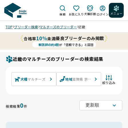
メニュー
犬種診断
検索
お気に入り
ログイン
TOP
ブリーダー検索
マルチーズのブリーダー
近畿
10%
優良ブリーダーのみ掲載
合格率
未満
獣医師の約8割
が「信頼できる」と回答
近畿のマルチーズのブリーダーの検索結果
犬種
マルチーズ
地域
滋賀県 京都府 大阪府 兵庫県 奈良
絞り込み
0
検索結果
件