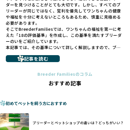
ダーを見つけることがとても大切です。しかし、すべてのブ
での間に過密な環境や長距離移動のストレスを受けることが
リーダーが同じではなく、営利を優先してワンちゃんの健康
少なくありません。このような環境は、健康リスクや社会性
や福祉を十分に考えないところもあるため、慎重に見極める
の問題につながりやすく、ワンちゃんにとっても望ましいと
必要があります。
は言えません。
そこでBreederFamiliesでは、ワンちゃんの福祉を第一に考
こうした背景から、BreederFamiliesはペットショップを介
えた「18の評価基準」を作成し、この基準を満たすブリーダ
さない直接販売を採用するとともに、ペットオークションや
ーのいをご紹介しています。
ペットショップを利用するブリーダーの掲載も行ってしませ
本記事では、その基準について詳しく解説しますので、ブリ
ん。
ーダー選びの参考にしていただければ幸いです。
ペットショップを避けた方がいい理由の詳細はこちら
記事を読む
トイプードルやコーギーなどの犬種では、見た目のためだけ
多くのブリーダーサイトでは、掲載するブリーダーの審査が
に断尾（しっぽを切る）や断耳（耳を切る）が行われている
法令レベルの最低基準にとどまっていることが問題です。こ
Breeder Familiesのコラム
ことがあります。
の法令レベルの基準はブリーディング環境の最低限を定める
おすすめ記事
これは痛みを伴う処置で、ワンちゃんの身体的な負担が大き
ものに過ぎず、ワンちゃんの心身の福祉やブリーダーの責任
く、慢性的な痛みや不安感を引き起こす可能性もあります。
ある姿勢を十分に保障するものではありません。そのため、
また、しっぽや耳はワンちゃんの重要なコミュニケーション
厳格なチェックを経ていないブリーダーが掲載されることも
手段でもあるため、切断されることで他の犬や人間との意思
初めてペットを飼う方におすすめ
少なくなく、消費者にとって選択の判断が難しい現状があり
疎通が難しくなることもあります。
ます。
ヨーロッパ諸国ではこうした処置が禁止されている一方で、
さらに、書類審査のみで掲載が許可されるサイトが多く、実
日本ではいまだ行われる場合があります。
際の飼育環境やブリーダーの姿勢が見えにくい点も課題で
ブリーダーとペットショップの違いは？どっちがいい？
優良ブリーダーは動物福祉を優先し、ワンちゃんの自然な姿
す。こうしたサイトでは、ブリーダーが記載する情報が主で