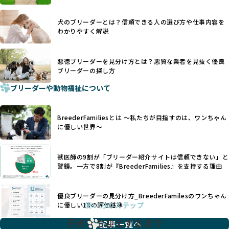
を大切にするため断尾・断耳を行いません。
あり、実際の現場や日々のケアの状況がわからないため、営
一方、営利優先ブリーダーでは「見た目が良く売れやすい」
利優先の「悪徳ブリーダー」が含まれるリスクが高まりま
犬のブリーダーとは？信頼できる人の選び方や仕事内容を
ことを理由に断尾や断耳を行うことがあり、中には麻酔なし
す。
わかりやすく解説
で処置するケースも見受けられます。
BreederFamiliesでは、ワンちゃんを大切にする「優良ブリ
「耳やしっぽを切らない」詳細はこちら
ーダー」のみを紹介するために、法令を超えた独自の基準を
設け、ブリーダーの理念や飼育環境の厳格なチェックを行っ
悪徳ブリーダーを見分け方とは？悪質な業者を見抜く優良
犬種ごとに異なる健康リスクや育て方のポイントを理解し、
ブリーダーの探し方
ています。
適切に対応するためには、深い知識と豊富な経験が欠かせま
ブリーダーや動物福祉について
せん。現在、犬種は200種類以上あり、それぞれに特有の健康
一部の営利優先のブリーディングでは、母犬の出産負担を考
リスクや性格特性が存在します。
えずに大量繁殖が行われ、親犬が心身ともに疲弊するケース
たとえば、パグは呼吸器系のトラブルを抱えやすく、ラブラ
が見られます。さらに、コストカットのために食事を減らし
BreederFamiliesとは 〜私たちが目指すのは、ワンちゃん
ドール・レトリバーには股関節形成不全への注意が必要で
たり、栄養のない食事を与える、適切な健康管理が行われな
に優しい世界〜
す。このような犬種ごとの違いを熟知し、適切なケアを提供
いなど、ワンちゃんの健康と福祉が犠牲にされることも少な
できるかどうかは、ブリーダーの専門性に大きく関わりま
くありません。
す。
獣医師の9割が「ブリーダー紹介サイトは信頼できない」と
また、健康リスクが予測しづらいミックス犬の繁殖や、愛情
優良ブリーダーは、少数の犬種（一般的に3種以内）に絞って
警鐘。一方で8割が『BreederFamilies』を支持する理由
が行き届かない多頭飼育等も問題です。これらのブリーディ
繁殖を行い、各犬種の特徴を熟知しています。これにより、
ング手法は、ワンちゃんの福祉を無視し、利益のみを追求す
犬種ごとの健康管理や繁殖において質の高いケアを提供する
るブリーダーによるものが多く、消費者にとっても深刻な課
優良ブリーダーの見分け方_BreederFamilesのワンちゃん
ことが可能です。
題となっています。
使い方のステップ
に優しい18の評価基準
一方、営利優先ブリーダーは流行や需要に応じて扱う犬種を
BreederFamiliesでは、こうしたワンちゃんに優しくないブ
増やす傾向があり、犬種ごとに異なる健康問題や適切な育成
子犬をお迎えするまで
リーディングをなくすため、すべてのワンちゃんを家族のよ
記事一覧へ