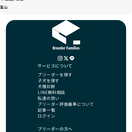
す。
BreederFamiliesはその姿勢が評価され、寄付が実現してい
富山
営利優先ブリーダーは、このような流行や需要に応じて無理
ます。この活動により、保護が必要なワンちゃんの救済や保
な繁殖を行いがちです。小柄な母犬を繁殖に多用して体に負
護活動の支援にも貢献しています。
担をかけたり、子犬を小さく見せるために食事を減らすな
BreederFamiliesのこうした取り組みは、目の前の子犬だけ
ど、健康を犠牲にした管理がされることもあります。このよ
でなく、すべてのワンちゃんに優しい未来を創るための大き
うな方法では、ワンちゃんの免疫力や体力が低下し、飼い主
な一歩です。ユーザーの皆さんがBreederFamiliesを通じて
にとっても将来的な医療費やケアの負担が増える恐れがあり
子犬をお迎えすることで、こうした社会貢献活動を間接的に
ます。
支えることができます。
優良ブリーダーは、こうした流行に流されず、ワンちゃんの
健康を最優先に考えています。特に小さいワンちゃんやレア
BreederFamiliesに登録されているブリーダーは、子犬が心
カラーの子犬を販売する場合は、健康リスクを十分に理解
サービスについて
身ともに健康に育つための環境づくりに全力を注いでいま
し、飼い主にそのリスクについて丁寧に説明しています。食
す。
ブリーダーを探す
事管理もしっかり行い、成長に必要な栄養を確保するなど、
遺伝的なリスクを最小限に抑えた繁殖計画、栄養バランスが
子犬を探す
ワンちゃんの健康を第一にした繁殖を心がけています。
考えられた食事、子犬がのびのびと動ける適度な運動環境、
犬種診断
「見た目以上に健康重視」の詳細はこちら
さらに獣医師と連携した健康管理まで徹底しています。
LINE無料相談
その結果、BreederFamiliesを通じてお迎えする子犬は、元
私達の想い
引退犬とは、繁殖期を終えたワンちゃんたちのことを指しま
気で健康なスタートを切れることが大きな魅力です。
ブリーダー評価基準について
す。
子犬の社会性は、家庭でのしつけをスムーズにする重要なポ
記事一覧
優良ブリーダーは、引退犬も家族の一員として、彼らの幸せ
イントです。BreederFamiliesのブリーダーは、母犬や兄弟
ログイン
を願っています。よって、引退後も自宅で飼育を続けるか、
犬、人との触れ合いの時間をしっかり確保し、子犬が自然に
信頼できる相手に譲渡するなど、ワンちゃんが幸せに暮らせ
コミュニケーション能力を身につけられるよう育てていま
ブリーダーの方へ