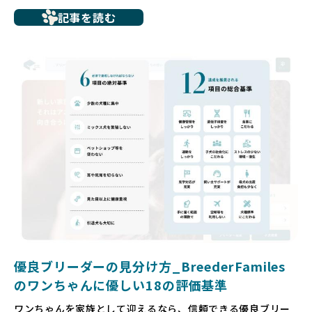
たとえば、ペットショップで購入した子犬が劣悪な環境で育
記事を読む
ち、健康面や社会性に問題を抱えていたり、またブリーダー
サイトで子犬だけを可愛く掲載されているものの、裏側では
親犬が乱繁殖によって体力を削られ、苦しい環境で過ごして
いるというケースもあります。こうした問題は、消費者にと
っても大きな負担であり、ワンちゃん自身にとっても非常に
望ましくない環境です。
だからこそ、私たちは正しい情報と安心して選べる場所を提
供すべきだと考えています。BreederFamiliesでは、ワンち
ゃんを家族のように愛する「優良ブリーダー」のみを独自の
厳しい基準で厳選し、その評価基準や評価結果をオープンに
しています。これにより、消費者の皆様が安心して子犬やブ
リーダーを選べる環境を整えています。
そして、消費者の皆様が正しい情報をもとに優良ブリーダー
を求めることで、ワンちゃんを家族のように愛する優良ブリ
ーダーが増え、営利優先の「悪徳ブリーダー」が自然と淘汰
される社会を目指しています。目の前の子犬だけでなく、親
犬や引退犬も大切にされる環境を作り上げ、すべてのワンち
優良ブリーダーの見分け方_BreederFamiles
ゃんに優しい世界を築いていきたいと考えています。
のワンちゃんに優しい18の評価基準
ペットショップでの生体販売では、ワンちゃんが健やかに成
ワンちゃんを家族として迎えるなら、信頼できる優良ブリー
長するための環境が十分に整っていない場合が多く、販売ま