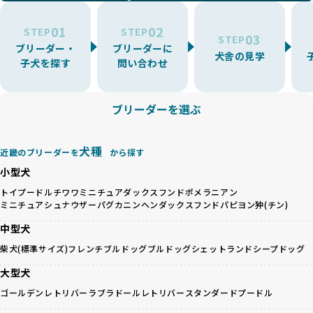
環境を十分に考慮しない場合があります。こうしたブリーダ
うに大切に飼育・繁殖を行っている「優良ブリーダー」のみ
ーでは、ワンちゃんが適切なケアを受けられず、健康を損ね
を厳選しています。
01
02
たりストレスを抱えたりするリスクが高まります。
STEP
STEP
03
STEP
「少数の犬種に集中」の詳細はこちら
ブリーダー・
ブリーダーに
BreederFamiliesでは、アニマルウェルフェアを最優先に考
犬舎の見学
子犬を探す
問い合わせ
えた6つの絶対基準と12の総合基準を設定しています。これに
近年、ミックス犬はユニークな見た目や性格で人気がありま
より、ワンちゃんが心身ともに健やかに過ごせる環境で育つ
すが、無計画な交配には健康リスクが伴います。異なる犬種
ことを徹底しています。
の特徴を持つことで予測しにくい健康問題が発生する可能性
ブリーダーを選ぶ
BreederFamiliesでは、以下の6項目を必須条件とし、これら
が高く、診断や治療も複雑化する場合があります。また、ミ
を満たすブリーダーのみを選定しています：
ックス犬は成長後の性格や体格が予測しづらく、飼い主が期
これらの基準により、ワンちゃんの健全な成長と動物福祉に
待する理想と現実が大きく異なることも少なくありません。
犬種
基づいた責任あるブリーディングを確保しています。
近畿のブリーダーを
から探す
優良ブリーダーは、犬種ごとの遺伝的特徴を守り、安定した
さらに、健康管理、社会性の育成、遺伝子検査、食事や運動
小型犬
健康と性格を次世代に引き継ぐために、ミックス犬の繁殖を
の質など、ワンちゃんの心身に配慮した飼育環境が整ってい
避けます。無計画な交配がもたらすリスクを理解し、飼い主
トイプードル
チワワ
ミニチュアダックスフンド
ポメラニアン
るかを評価する12項目の総合基準を設けています。これによ
ミニチュアシュナウザー
パグ
カニンヘンダックスフンド
パピヨン
狆(チン)
への十分な説明とアフターフォローを確保できる範囲での繁
り、より高い基準をクリアしたブリーダーだけを厳選してい
殖を徹底しているのです。
ます。
中型犬
一方、営利優先ブリーダーは流行や需要に応じて安易にミッ
その結果、合格率10%未満という厳しい基準をクリアした優
柴犬(標準サイズ)
フレンチブルドッグ
ブルドッグ
シェットランドシープドッグ
クス犬を繁殖し、健康管理や飼い主への配慮が不十分なこと
良ブリーダーのみが登録されています。
が多く見受けられます。場合によっては、チワワ×ハスキー
BreederFamiliesでは、法令に準拠するだけでなく、ワンち
大型犬
等体格の異なるリスクの高い交配を行うこともあります。
ゃんを家族のように愛するという理念を共有するブリーダー
ゴールデンレトリバー
ラブラドールレトリバー
スタンダードプードル
「ミックス犬を繁殖しない」の詳細はこちら
のみを厳選しています。これにより、ユーザーの皆さんに安
心して選べる選択肢を提供しています。