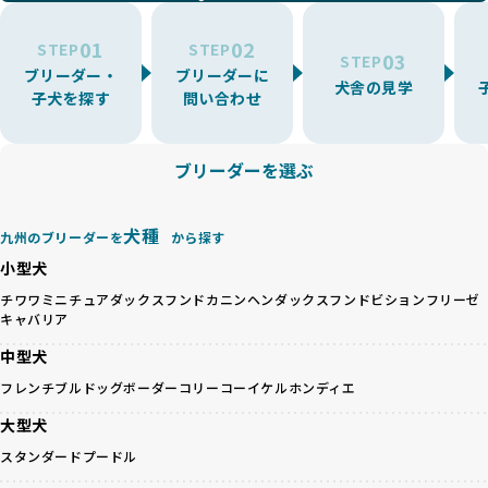
環境を十分に考慮しない場合があります。こうしたブリーダ
うに大切に飼育・繁殖を行っている「優良ブリーダー」のみ
ーでは、ワンちゃんが適切なケアを受けられず、健康を損ね
を厳選しています。
01
02
たりストレスを抱えたりするリスクが高まります。
STEP
STEP
03
STEP
「少数の犬種に集中」の詳細はこちら
ブリーダー・
ブリーダーに
BreederFamiliesでは、アニマルウェルフェアを最優先に考
犬舎の見学
子犬を探す
問い合わせ
えた6つの絶対基準と12の総合基準を設定しています。これに
近年、ミックス犬はユニークな見た目や性格で人気がありま
より、ワンちゃんが心身ともに健やかに過ごせる環境で育つ
すが、無計画な交配には健康リスクが伴います。異なる犬種
ことを徹底しています。
の特徴を持つことで予測しにくい健康問題が発生する可能性
ブリーダーを選ぶ
BreederFamiliesでは、以下の6項目を必須条件とし、これら
が高く、診断や治療も複雑化する場合があります。また、ミ
を満たすブリーダーのみを選定しています：
ックス犬は成長後の性格や体格が予測しづらく、飼い主が期
これらの基準により、ワンちゃんの健全な成長と動物福祉に
待する理想と現実が大きく異なることも少なくありません。
犬種
基づいた責任あるブリーディングを確保しています。
九州のブリーダーを
から探す
優良ブリーダーは、犬種ごとの遺伝的特徴を守り、安定した
さらに、健康管理、社会性の育成、遺伝子検査、食事や運動
小型犬
健康と性格を次世代に引き継ぐために、ミックス犬の繁殖を
の質など、ワンちゃんの心身に配慮した飼育環境が整ってい
避けます。無計画な交配がもたらすリスクを理解し、飼い主
チワワ
ミニチュアダックスフンド
カニンヘンダックスフンド
ビションフリーゼ
るかを評価する12項目の総合基準を設けています。これによ
キャバリア
への十分な説明とアフターフォローを確保できる範囲での繁
り、より高い基準をクリアしたブリーダーだけを厳選してい
殖を徹底しているのです。
ます。
中型犬
一方、営利優先ブリーダーは流行や需要に応じて安易にミッ
その結果、合格率10%未満という厳しい基準をクリアした優
フレンチブルドッグ
ボーダーコリー
コーイケルホンディエ
クス犬を繁殖し、健康管理や飼い主への配慮が不十分なこと
良ブリーダーのみが登録されています。
が多く見受けられます。場合によっては、チワワ×ハスキー
BreederFamiliesでは、法令に準拠するだけでなく、ワンち
大型犬
等体格の異なるリスクの高い交配を行うこともあります。
ゃんを家族のように愛するという理念を共有するブリーダー
スタンダードプードル
「ミックス犬を繁殖しない」の詳細はこちら
のみを厳選しています。これにより、ユーザーの皆さんに安
心して選べる選択肢を提供しています。