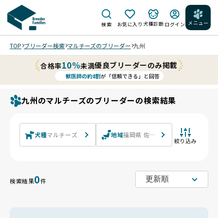
メニュー
犬種診断
検索
お気に入り
ログイン
TOP
ブリーダー検索
マルチーズのブリーダー
九州
10%
優良ブリーダーのみ掲載
合格率
未満
獣医師の約8割
が「信頼できる」と回答
九州のマルチーズのブリーダーの検索結果
犬種
マルチーズ
地域
福岡県 佐賀県 長崎県 熊本県 大分
絞り込み
0
検索結果
件