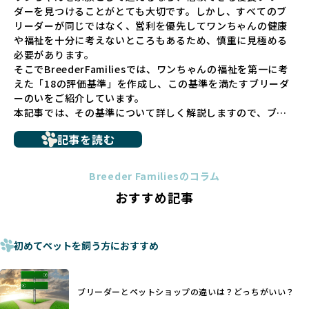
ダーを見つけることがとても大切です。しかし、すべてのブ
での間に過密な環境や長距離移動のストレスを受けることが
リーダーが同じではなく、営利を優先してワンちゃんの健康
少なくありません。このような環境は、健康リスクや社会性
や福祉を十分に考えないところもあるため、慎重に見極める
の問題につながりやすく、ワンちゃんにとっても望ましいと
必要があります。
は言えません。
そこでBreederFamiliesでは、ワンちゃんの福祉を第一に考
こうした背景から、BreederFamiliesはペットショップを介
えた「18の評価基準」を作成し、この基準を満たすブリーダ
さない直接販売を採用するとともに、ペットオークションや
ーのいをご紹介しています。
ペットショップを利用するブリーダーの掲載も行ってしませ
本記事では、その基準について詳しく解説しますので、ブリ
ん。
ーダー選びの参考にしていただければ幸いです。
ペットショップを避けた方がいい理由の詳細はこちら
記事を読む
トイプードルやコーギーなどの犬種では、見た目のためだけ
多くのブリーダーサイトでは、掲載するブリーダーの審査が
に断尾（しっぽを切る）や断耳（耳を切る）が行われている
法令レベルの最低基準にとどまっていることが問題です。こ
Breeder Familiesのコラム
ことがあります。
の法令レベルの基準はブリーディング環境の最低限を定める
おすすめ記事
これは痛みを伴う処置で、ワンちゃんの身体的な負担が大き
ものに過ぎず、ワンちゃんの心身の福祉やブリーダーの責任
く、慢性的な痛みや不安感を引き起こす可能性もあります。
ある姿勢を十分に保障するものではありません。そのため、
また、しっぽや耳はワンちゃんの重要なコミュニケーション
厳格なチェックを経ていないブリーダーが掲載されることも
手段でもあるため、切断されることで他の犬や人間との意思
初めてペットを飼う方におすすめ
少なくなく、消費者にとって選択の判断が難しい現状があり
疎通が難しくなることもあります。
ます。
ヨーロッパ諸国ではこうした処置が禁止されている一方で、
さらに、書類審査のみで掲載が許可されるサイトが多く、実
日本ではいまだ行われる場合があります。
際の飼育環境やブリーダーの姿勢が見えにくい点も課題で
ブリーダーとペットショップの違いは？どっちがいい？
優良ブリーダーは動物福祉を優先し、ワンちゃんの自然な姿
す。こうしたサイトでは、ブリーダーが記載する情報が主で