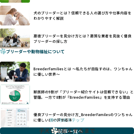
を大切にするため断尾・断耳を行いません。
あり、実際の現場や日々のケアの状況がわからないため、営
一方、営利優先ブリーダーでは「見た目が良く売れやすい」
利優先の「悪徳ブリーダー」が含まれるリスクが高まりま
犬のブリーダーとは？信頼できる人の選び方や仕事内容を
ことを理由に断尾や断耳を行うことがあり、中には麻酔なし
す。
わかりやすく解説
で処置するケースも見受けられます。
BreederFamiliesでは、ワンちゃんを大切にする「優良ブリ
「耳やしっぽを切らない」詳細はこちら
ーダー」のみを紹介するために、法令を超えた独自の基準を
設け、ブリーダーの理念や飼育環境の厳格なチェックを行っ
悪徳ブリーダーを見分け方とは？悪質な業者を見抜く優良
犬種ごとに異なる健康リスクや育て方のポイントを理解し、
ブリーダーの探し方
ています。
適切に対応するためには、深い知識と豊富な経験が欠かせま
ブリーダーや動物福祉について
せん。現在、犬種は200種類以上あり、それぞれに特有の健康
一部の営利優先のブリーディングでは、母犬の出産負担を考
リスクや性格特性が存在します。
えずに大量繁殖が行われ、親犬が心身ともに疲弊するケース
たとえば、パグは呼吸器系のトラブルを抱えやすく、ラブラ
が見られます。さらに、コストカットのために食事を減らし
BreederFamiliesとは 〜私たちが目指すのは、ワンちゃん
ドール・レトリバーには股関節形成不全への注意が必要で
たり、栄養のない食事を与える、適切な健康管理が行われな
に優しい世界〜
す。このような犬種ごとの違いを熟知し、適切なケアを提供
いなど、ワンちゃんの健康と福祉が犠牲にされることも少な
できるかどうかは、ブリーダーの専門性に大きく関わりま
くありません。
す。
獣医師の9割が「ブリーダー紹介サイトは信頼できない」と
また、健康リスクが予測しづらいミックス犬の繁殖や、愛情
優良ブリーダーは、少数の犬種（一般的に3種以内）に絞って
警鐘。一方で8割が『BreederFamilies』を支持する理由
が行き届かない多頭飼育等も問題です。これらのブリーディ
繁殖を行い、各犬種の特徴を熟知しています。これにより、
ング手法は、ワンちゃんの福祉を無視し、利益のみを追求す
犬種ごとの健康管理や繁殖において質の高いケアを提供する
るブリーダーによるものが多く、消費者にとっても深刻な課
優良ブリーダーの見分け方_BreederFamilesのワンちゃん
ことが可能です。
題となっています。
使い方のステップ
に優しい18の評価基準
一方、営利優先ブリーダーは流行や需要に応じて扱う犬種を
BreederFamiliesでは、こうしたワンちゃんに優しくないブ
増やす傾向があり、犬種ごとに異なる健康問題や適切な育成
子犬をお迎えするまで
リーディングをなくすため、すべてのワンちゃんを家族のよ
記事一覧へ