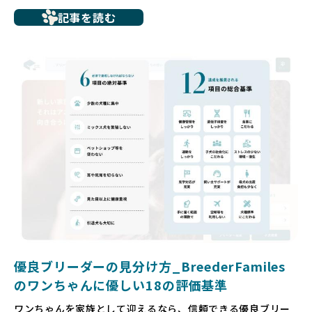
たとえば、ペットショップで購入した子犬が劣悪な環境で育
記事を読む
ち、健康面や社会性に問題を抱えていたり、またブリーダー
サイトで子犬だけを可愛く掲載されているものの、裏側では
親犬が乱繁殖によって体力を削られ、苦しい環境で過ごして
いるというケースもあります。こうした問題は、消費者にと
っても大きな負担であり、ワンちゃん自身にとっても非常に
望ましくない環境です。
だからこそ、私たちは正しい情報と安心して選べる場所を提
供すべきだと考えています。BreederFamiliesでは、ワンち
ゃんを家族のように愛する「優良ブリーダー」のみを独自の
厳しい基準で厳選し、その評価基準や評価結果をオープンに
しています。これにより、消費者の皆様が安心して子犬やブ
リーダーを選べる環境を整えています。
そして、消費者の皆様が正しい情報をもとに優良ブリーダー
を求めることで、ワンちゃんを家族のように愛する優良ブリ
ーダーが増え、営利優先の「悪徳ブリーダー」が自然と淘汰
される社会を目指しています。目の前の子犬だけでなく、親
犬や引退犬も大切にされる環境を作り上げ、すべてのワンち
優良ブリーダーの見分け方_BreederFamiles
ゃんに優しい世界を築いていきたいと考えています。
のワンちゃんに優しい18の評価基準
ペットショップでの生体販売では、ワンちゃんが健やかに成
ワンちゃんを家族として迎えるなら、信頼できる優良ブリー
長するための環境が十分に整っていない場合が多く、販売ま