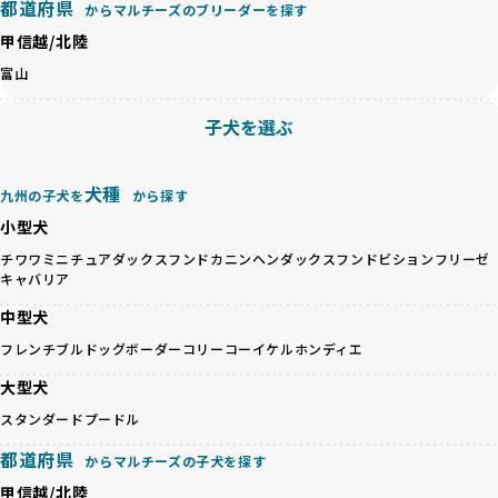
都道府県
からマルチーズのブリーダーを探す
ペットショップやペットオークションは、流通過程でワンち
「BreederFamilesのワンちゃんに優しい18の評価基準」は
甲信越/北陸
ゃんが長時間の輸送を強いられたり、狭いケージに閉じ込め
こちら
られるなど、心身に大きな負担がかかります。このような環
富山
境は、ストレスや感染リスクを増大させるだけでなく、ワン
BreederFamiliesでは、すべてのブリーダーを書類審査、直
ちゃんの社会性や基本的なしつけにも悪影響を与える可能性
接のヒアリング、現地確認を通じて厳しく評価しています。
子犬を選ぶ
があります。
このプロセスにより、育成環境や健康管理だけでなく、ブリ
優良ブリーダーは、ワンちゃんの健康と幸せを第一に考え、
ーダー自身の理念や姿勢までも丁寧に確認しています。
ペットショップやオークションを介さずに直接飼い主に渡す
さらに、こうした評価結果は透明性を持って公開されている
犬種
九州の子犬を
から探す
ことを大切にしています。また、彼らはお迎え先を自身で確
ため、どのブリーダーを選んでも安心して子犬をお迎えいた
小型犬
認し、ワンちゃんが安心して暮らせる環境を整えるために直
だけます。
接の引き渡しを基本とします。
徹底した透明性こそが、BreederFamiliesの大きな特徴で
チワワ
ミニチュアダックスフンド
カニンヘンダックスフンド
ビションフリーゼ
一方で、営利優先ブリーダーは、広範囲に販売するためにペ
キャバリア
す。
ットショップやオークションを活用し、子犬の心身への影響
中型犬
を軽視しがちです。
BreederFamiliesは、ペット業界が抱える命の大量生産・大
「ペットショップ等を使わない」の詳細はこちら
フレンチブルドッグ
ボーダーコリー
コーイケルホンディエ
量販売、負担の大きい流通構造、劣悪な飼育環境といった課
題に真摯に向き合っています。優良ブリーダーとの直接取引
大型犬
近年、「小さくて可愛い」「珍しい毛色」という見た目の特
を促進することで、無駄な命の消費を減らし、命を大切にす
徴が人気を集め、高値で取引されることが多くなっていま
スタンダードプードル
る社会の実現を目指しています。
す。しかし、こうした特徴には健康リスクが伴う場合が少な
さらに、売上の一部を保護団体や保護団体を支援する公益法
都道府県
くありません。極小サイズは骨や心臓に負担がかかりやす
からマルチーズの子犬を探す
人へ寄付しています。多くのペット販売業者が、動物福祉へ
く、レアカラーには遺伝疾患のリスクが高まることがありま
の取り組みが不十分であることを理由に寄付を断られる中、
甲信越/北陸