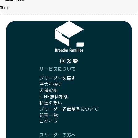
す。
BreederFamiliesはその姿勢が評価され、寄付が実現してい
富山
営利優先ブリーダーは、このような流行や需要に応じて無理
ます。この活動により、保護が必要なワンちゃんの救済や保
な繁殖を行いがちです。小柄な母犬を繁殖に多用して体に負
護活動の支援にも貢献しています。
担をかけたり、子犬を小さく見せるために食事を減らすな
BreederFamiliesのこうした取り組みは、目の前の子犬だけ
ど、健康を犠牲にした管理がされることもあります。このよ
でなく、すべてのワンちゃんに優しい未来を創るための大き
うな方法では、ワンちゃんの免疫力や体力が低下し、飼い主
な一歩です。ユーザーの皆さんがBreederFamiliesを通じて
にとっても将来的な医療費やケアの負担が増える恐れがあり
子犬をお迎えすることで、こうした社会貢献活動を間接的に
ます。
支えることができます。
優良ブリーダーは、こうした流行に流されず、ワンちゃんの
健康を最優先に考えています。特に小さいワンちゃんやレア
BreederFamiliesに登録されているブリーダーは、子犬が心
カラーの子犬を販売する場合は、健康リスクを十分に理解
サービスについて
身ともに健康に育つための環境づくりに全力を注いでいま
し、飼い主にそのリスクについて丁寧に説明しています。食
す。
ブリーダーを探す
事管理もしっかり行い、成長に必要な栄養を確保するなど、
遺伝的なリスクを最小限に抑えた繁殖計画、栄養バランスが
子犬を探す
ワンちゃんの健康を第一にした繁殖を心がけています。
考えられた食事、子犬がのびのびと動ける適度な運動環境、
犬種診断
「見た目以上に健康重視」の詳細はこちら
さらに獣医師と連携した健康管理まで徹底しています。
LINE無料相談
その結果、BreederFamiliesを通じてお迎えする子犬は、元
私達の想い
引退犬とは、繁殖期を終えたワンちゃんたちのことを指しま
気で健康なスタートを切れることが大きな魅力です。
ブリーダー評価基準について
す。
子犬の社会性は、家庭でのしつけをスムーズにする重要なポ
記事一覧
優良ブリーダーは、引退犬も家族の一員として、彼らの幸せ
イントです。BreederFamiliesのブリーダーは、母犬や兄弟
ログイン
を願っています。よって、引退後も自宅で飼育を続けるか、
犬、人との触れ合いの時間をしっかり確保し、子犬が自然に
信頼できる相手に譲渡するなど、ワンちゃんが幸せに暮らせ
コミュニケーション能力を身につけられるよう育てていま
ブリーダーの方へ