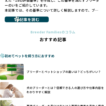
えた「18の評価基準」を作成し、この基準を満たすブリーダ
さない直接販売を採用するとともに、ペットオークションや
ーのいをご紹介しています。
ペットショップを利用するブリーダーの掲載も行ってしませ
本記事では、その基準について詳しく解説しますので、ブリ
ん。
ーダー選びの参考にしていただければ幸いです。
ペットショップを避けた方がいい理由の詳細はこちら
記事を読む
トイプードルやコーギーなどの犬種では、見た目のためだけ
多くのブリーダーサイトでは、掲載するブリーダーの審査が
に断尾（しっぽを切る）や断耳（耳を切る）が行われている
法令レベルの最低基準にとどまっていることが問題です。こ
Breeder Familiesのコラム
ことがあります。
の法令レベルの基準はブリーディング環境の最低限を定める
おすすめ記事
これは痛みを伴う処置で、ワンちゃんの身体的な負担が大き
ものに過ぎず、ワンちゃんの心身の福祉やブリーダーの責任
く、慢性的な痛みや不安感を引き起こす可能性もあります。
ある姿勢を十分に保障するものではありません。そのため、
また、しっぽや耳はワンちゃんの重要なコミュニケーション
厳格なチェックを経ていないブリーダーが掲載されることも
手段でもあるため、切断されることで他の犬や人間との意思
初めてペットを飼う方におすすめ
少なくなく、消費者にとって選択の判断が難しい現状があり
疎通が難しくなることもあります。
ます。
ヨーロッパ諸国ではこうした処置が禁止されている一方で、
さらに、書類審査のみで掲載が許可されるサイトが多く、実
日本ではいまだ行われる場合があります。
際の飼育環境やブリーダーの姿勢が見えにくい点も課題で
ブリーダーとペットショップの違いは？どっちがいい？
優良ブリーダーは動物福祉を優先し、ワンちゃんの自然な姿
す。こうしたサイトでは、ブリーダーが記載する情報が主で
を大切にするため断尾・断耳を行いません。
あり、実際の現場や日々のケアの状況がわからないため、営
一方、営利優先ブリーダーでは「見た目が良く売れやすい」
利優先の「悪徳ブリーダー」が含まれるリスクが高まりま
犬のブリーダーとは？信頼できる人の選び方や仕事内容を
ことを理由に断尾や断耳を行うことがあり、中には麻酔なし
す。
わかりやすく解説
で処置するケースも見受けられます。
BreederFamiliesでは、ワンちゃんを大切にする「優良ブリ
「耳やしっぽを切らない」詳細はこちら
ーダー」のみを紹介するために、法令を超えた独自の基準を
設け、ブリーダーの理念や飼育環境の厳格なチェックを行っ
悪徳ブリーダーを見分け方とは？悪質な業者を見抜く優良