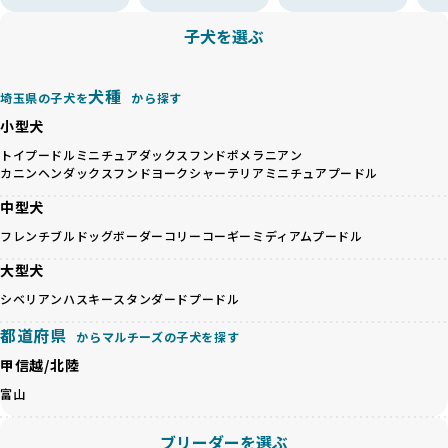
すが、無計画な交配には健康リスクが伴います。異なる犬種
ことを徹底しています。
の特徴を持つことで予測しにくい健康問題が発生する可能性
子犬を選ぶ
BreederFamiliesでは、以下の6項目を必須条件とし、これら
が高く、診断や治療も複雑化する場合があります。また、ミ
を満たすブリーダーのみを選定しています：
ックス犬は成長後の性格や体格が予測しづらく、飼い主が期
これらの基準により、ワンちゃんの健全な成長と動物福祉に
待する理想と現実が大きく異なることも少なくありません。
犬種
基づいた責任あるブリーディングを確保しています。
埼玉県の子犬を
から探す
優良ブリーダーは、犬種ごとの遺伝的特徴を守り、安定した
さらに、健康管理、社会性の育成、遺伝子検査、食事や運動
小型犬
健康と性格を次世代に引き継ぐために、ミックス犬の繁殖を
の質など、ワンちゃんの心身に配慮した飼育環境が整ってい
避けます。無計画な交配がもたらすリスクを理解し、飼い主
トイプードル
ミニチュアダックスフンド
ポメラニアン
るかを評価する12項目の総合基準を設けています。これによ
カニンヘンダックスフンド
ヨークシャーテリア
ミニチュアプードル
への十分な説明とアフターフォローを確保できる範囲での繁
り、より高い基準をクリアしたブリーダーだけを厳選してい
殖を徹底しているのです。
ます。
中型犬
一方、営利優先ブリーダーは流行や需要に応じて安易にミッ
その結果、合格率10%未満という厳しい基準をクリアした優
フレンチブルドッグ
ボーダーコリー
コーギー
ミディアムプードル
クス犬を繁殖し、健康管理や飼い主への配慮が不十分なこと
良ブリーダーのみが登録されています。
が多く見受けられます。場合によっては、チワワ×ハスキー
BreederFamiliesでは、法令に準拠するだけでなく、ワンち
大型犬
等体格の異なるリスクの高い交配を行うこともあります。
ゃんを家族のように愛するという理念を共有するブリーダー
シベリアンハスキー
スタンダードプードル
「ミックス犬を繁殖しない」の詳細はこちら
のみを厳選しています。これにより、ユーザーの皆さんに安
心して選べる選択肢を提供しています。
都道府県
からマルチーズの子犬を探す
ペットショップやペットオークションは、流通過程でワンち
「BreederFamilesのワンちゃんに優しい18の評価基準」は
甲信越/北陸
ゃんが長時間の輸送を強いられたり、狭いケージに閉じ込め
こちら
られるなど、心身に大きな負担がかかります。このような環
富山
境は、ストレスや感染リスクを増大させるだけでなく、ワン
BreederFamiliesでは、すべてのブリーダーを書類審査、直
ちゃんの社会性や基本的なしつけにも悪影響を与える可能性
接のヒアリング、現地確認を通じて厳しく評価しています。
ブリーダーを選ぶ