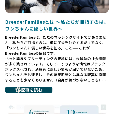
BreederFamiliesとは 〜私たちが目指すのは、
ワンちゃんに優しい世界〜
BreederFamiliesは、ただのマッチングサイトではありませ
ん。私たちが目指すのは、単に子犬を仲介するだけでなく、
「ワンちゃんに優しい世界を創る」こと——これが
BreederFamiliesの使命です。
ペット業界やブリーディングの現場には、未解決の社会課題
が多く残されています。そして、そのような情報はブラック
ボックス化され、消費者に正しい情報が届いていないため、
ワンちゃんをお迎えし、その結果期待とは異なる現実に直面
することも少なくありません（自身が気づかないことも）。
たとえば、ペットショップで購入した子犬が劣悪な環境で育
記事を読む
ち、健康面や社会性に問題を抱えていたり、またブリーダー
サイトで子犬だけを可愛く掲載されているものの、裏側では
親犬が乱繁殖によって体力を削られ、苦しい環境で過ごして
いるというケースもあります。こうした問題は、消費者にと
っても大きな負担であり、ワンちゃん自身にとっても非常に