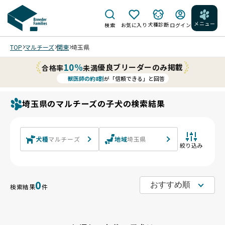
メニュー
犬種診断
検索
お気に入り
ログイン
TOP
マルチーズ
関東
埼玉県
10%
優良ブリーダーのみ掲載
合格率
未満
獣医師の約8割
が「信頼できる」と回答
埼玉県のマルチーズの子犬の検索結果
犬種
マルチーズ
地域
埼玉県
絞り込み
0
検索結果
件