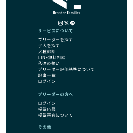
にとっても将来的な医療費やケアの負担が増える恐れがあり
子犬をお迎えすることで、こうした社会貢献活動を間接的に
ます。
支えることができます。
優良ブリーダーは、こうした流行に流されず、ワンちゃんの
健康を最優先に考えています。特に小さいワンちゃんやレア
BreederFamiliesに登録されているブリーダーは、子犬が心
カラーの子犬を販売する場合は、健康リスクを十分に理解
サービスについて
身ともに健康に育つための環境づくりに全力を注いでいま
し、飼い主にそのリスクについて丁寧に説明しています。食
す。
ブリーダーを探す
事管理もしっかり行い、成長に必要な栄養を確保するなど、
遺伝的なリスクを最小限に抑えた繁殖計画、栄養バランスが
子犬を探す
ワンちゃんの健康を第一にした繁殖を心がけています。
考えられた食事、子犬がのびのびと動ける適度な運動環境、
犬種診断
「見た目以上に健康重視」の詳細はこちら
さらに獣医師と連携した健康管理まで徹底しています。
LINE無料相談
その結果、BreederFamiliesを通じてお迎えする子犬は、元
私達の想い
引退犬とは、繁殖期を終えたワンちゃんたちのことを指しま
気で健康なスタートを切れることが大きな魅力です。
ブリーダー評価基準について
す。
子犬の社会性は、家庭でのしつけをスムーズにする重要なポ
記事一覧
優良ブリーダーは、引退犬も家族の一員として、彼らの幸せ
イントです。BreederFamiliesのブリーダーは、母犬や兄弟
ログイン
を願っています。よって、引退後も自宅で飼育を続けるか、
犬、人との触れ合いの時間をしっかり確保し、子犬が自然に
信頼できる相手に譲渡するなど、ワンちゃんが幸せに暮らせ
コミュニケーション能力を身につけられるよう育てていま
ブリーダーの方へ
るように配慮します。
す。
ログイン
一方、営利優先ブリーダーは引退犬を「コスト」として考
家庭に迎えたその日から、すでに社会性の基盤ができている
掲載応募
え、早く手放すことを考えます。場合によっては、悪徳保護
ため、新しい環境にもスムーズに適応できます。
掲載審査について
団体に引き渡されることもあり、ワンちゃんの生活が不安定
これにより、飼い主さんにとっても安心してスタートできる
になる可能性が高まります。
でしょう。
その他
引退犬に対する扱いがどうなっているかも、優良ブリーダー
BreederFamiliesのブリーダーは、犬種に関する豊富な知識