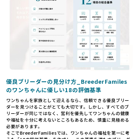
望ましくない環境です。
だからこそ、私たちは正しい情報と安心して選べる場所を提
供すべきだと考えています。BreederFamiliesでは、ワンち
ゃんを家族のように愛する「優良ブリーダー」のみを独自の
厳しい基準で厳選し、その評価基準や評価結果をオープンに
しています。これにより、消費者の皆様が安心して子犬やブ
リーダーを選べる環境を整えています。
そして、消費者の皆様が正しい情報をもとに優良ブリーダー
を求めることで、ワンちゃんを家族のように愛する優良ブリ
ーダーが増え、営利優先の「悪徳ブリーダー」が自然と淘汰
される社会を目指しています。目の前の子犬だけでなく、親
犬や引退犬も大切にされる環境を作り上げ、すべてのワンち
優良ブリーダーの見分け方_BreederFamiles
ゃんに優しい世界を築いていきたいと考えています。
のワンちゃんに優しい18の評価基準
ペットショップでの生体販売では、ワンちゃんが健やかに成
ワンちゃんを家族として迎えるなら、信頼できる優良ブリー
長するための環境が十分に整っていない場合が多く、販売ま
ダーを見つけることがとても大切です。しかし、すべてのブ
での間に過密な環境や長距離移動のストレスを受けることが
リーダーが同じではなく、営利を優先してワンちゃんの健康
少なくありません。このような環境は、健康リスクや社会性
や福祉を十分に考えないところもあるため、慎重に見極める
の問題につながりやすく、ワンちゃんにとっても望ましいと
必要があります。
は言えません。
そこでBreederFamiliesでは、ワンちゃんの福祉を第一に考
こうした背景から、BreederFamiliesはペットショップを介