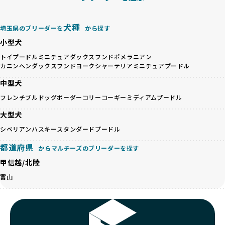
があります。
このプロセスにより、育成環境や健康管理だけでなく、ブリ
優良ブリーダーは、ワンちゃんの健康と幸せを第一に考え、
ーダー自身の理念や姿勢までも丁寧に確認しています。
ペットショップやオークションを介さずに直接飼い主に渡す
さらに、こうした評価結果は透明性を持って公開されている
犬種
埼玉県のブリーダーを
から探す
ことを大切にしています。また、彼らはお迎え先を自身で確
ため、どのブリーダーを選んでも安心して子犬をお迎えいた
小型犬
認し、ワンちゃんが安心して暮らせる環境を整えるために直
だけます。
接の引き渡しを基本とします。
徹底した透明性こそが、BreederFamiliesの大きな特徴で
トイプードル
ミニチュアダックスフンド
ポメラニアン
一方で、営利優先ブリーダーは、広範囲に販売するためにペ
カニンヘンダックスフンド
ヨークシャーテリア
ミニチュアプードル
す。
ットショップやオークションを活用し、子犬の心身への影響
中型犬
を軽視しがちです。
BreederFamiliesは、ペット業界が抱える命の大量生産・大
「ペットショップ等を使わない」の詳細はこちら
フレンチブルドッグ
ボーダーコリー
コーギー
ミディアムプードル
量販売、負担の大きい流通構造、劣悪な飼育環境といった課
題に真摯に向き合っています。優良ブリーダーとの直接取引
大型犬
近年、「小さくて可愛い」「珍しい毛色」という見た目の特
を促進することで、無駄な命の消費を減らし、命を大切にす
徴が人気を集め、高値で取引されることが多くなっていま
シベリアンハスキー
スタンダードプードル
る社会の実現を目指しています。
す。しかし、こうした特徴には健康リスクが伴う場合が少な
さらに、売上の一部を保護団体や保護団体を支援する公益法
都道府県
くありません。極小サイズは骨や心臓に負担がかかりやす
からマルチーズのブリーダーを探す
人へ寄付しています。多くのペット販売業者が、動物福祉へ
く、レアカラーには遺伝疾患のリスクが高まることがありま
の取り組みが不十分であることを理由に寄付を断られる中、
甲信越/北陸
す。
BreederFamiliesはその姿勢が評価され、寄付が実現してい
富山
営利優先ブリーダーは、このような流行や需要に応じて無理
ます。この活動により、保護が必要なワンちゃんの救済や保
な繁殖を行いがちです。小柄な母犬を繁殖に多用して体に負
護活動の支援にも貢献しています。
担をかけたり、子犬を小さく見せるために食事を減らすな
BreederFamiliesのこうした取り組みは、目の前の子犬だけ
ど、健康を犠牲にした管理がされることもあります。このよ
でなく、すべてのワンちゃんに優しい未来を創るための大き
うな方法では、ワンちゃんの免疫力や体力が低下し、飼い主
な一歩です。ユーザーの皆さんがBreederFamiliesを通じて