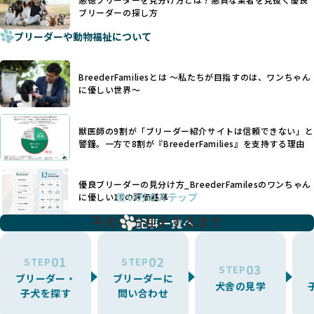
犬種ごとに異なる健康リスクや育て方のポイントを理解し、
ブリーダーの探し方
ています。
適切に対応するためには、深い知識と豊富な経験が欠かせま
ブリーダーや動物福祉について
せん。現在、犬種は200種類以上あり、それぞれに特有の健康
一部の営利優先のブリーディングでは、母犬の出産負担を考
リスクや性格特性が存在します。
えずに大量繁殖が行われ、親犬が心身ともに疲弊するケース
たとえば、パグは呼吸器系のトラブルを抱えやすく、ラブラ
が見られます。さらに、コストカットのために食事を減らし
BreederFamiliesとは 〜私たちが目指すのは、ワンちゃん
ドール・レトリバーには股関節形成不全への注意が必要で
たり、栄養のない食事を与える、適切な健康管理が行われな
に優しい世界〜
す。このような犬種ごとの違いを熟知し、適切なケアを提供
いなど、ワンちゃんの健康と福祉が犠牲にされることも少な
できるかどうかは、ブリーダーの専門性に大きく関わりま
くありません。
す。
獣医師の9割が「ブリーダー紹介サイトは信頼できない」と
また、健康リスクが予測しづらいミックス犬の繁殖や、愛情
優良ブリーダーは、少数の犬種（一般的に3種以内）に絞って
警鐘。一方で8割が『BreederFamilies』を支持する理由
が行き届かない多頭飼育等も問題です。これらのブリーディ
繁殖を行い、各犬種の特徴を熟知しています。これにより、
ング手法は、ワンちゃんの福祉を無視し、利益のみを追求す
犬種ごとの健康管理や繁殖において質の高いケアを提供する
るブリーダーによるものが多く、消費者にとっても深刻な課
優良ブリーダーの見分け方_BreederFamilesのワンちゃん
ことが可能です。
題となっています。
使い方のステップ
に優しい18の評価基準
一方、営利優先ブリーダーは流行や需要に応じて扱う犬種を
BreederFamiliesでは、こうしたワンちゃんに優しくないブ
増やす傾向があり、犬種ごとに異なる健康問題や適切な育成
子犬をお迎えするまで
リーディングをなくすため、すべてのワンちゃんを家族のよ
記事一覧へ
環境を十分に考慮しない場合があります。こうしたブリーダ
うに大切に飼育・繁殖を行っている「優良ブリーダー」のみ
ーでは、ワンちゃんが適切なケアを受けられず、健康を損ね
を厳選しています。
01
02
たりストレスを抱えたりするリスクが高まります。
STEP
STEP
03
STEP
「少数の犬種に集中」の詳細はこちら
ブリーダー・
ブリーダーに
BreederFamiliesでは、アニマルウェルフェアを最優先に考
犬舎の見学
子犬を探す
問い合わせ
えた6つの絶対基準と12の総合基準を設定しています。これに
近年、ミックス犬はユニークな見た目や性格で人気がありま
より、ワンちゃんが心身ともに健やかに過ごせる環境で育つ