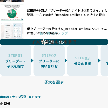
いなど、ワンちゃんの健康と福祉が犠牲にされることも少な
できるかどうかは、ブリーダーの専門性に大きく関わりま
くありません。
す。
獣医師の9割が「ブリーダー紹介サイトは信頼できない」と
また、健康リスクが予測しづらいミックス犬の繁殖や、愛情
優良ブリーダーは、少数の犬種（一般的に3種以内）に絞って
警鐘。一方で8割が『BreederFamilies』を支持する理由
が行き届かない多頭飼育等も問題です。これらのブリーディ
繁殖を行い、各犬種の特徴を熟知しています。これにより、
ング手法は、ワンちゃんの福祉を無視し、利益のみを追求す
犬種ごとの健康管理や繁殖において質の高いケアを提供する
るブリーダーによるものが多く、消費者にとっても深刻な課
優良ブリーダーの見分け方_BreederFamilesのワンちゃん
ことが可能です。
題となっています。
使い方のステップ
に優しい18の評価基準
一方、営利優先ブリーダーは流行や需要に応じて扱う犬種を
BreederFamiliesでは、こうしたワンちゃんに優しくないブ
増やす傾向があり、犬種ごとに異なる健康問題や適切な育成
子犬をお迎えするまで
リーディングをなくすため、すべてのワンちゃんを家族のよ
記事一覧へ
環境を十分に考慮しない場合があります。こうしたブリーダ
うに大切に飼育・繁殖を行っている「優良ブリーダー」のみ
ーでは、ワンちゃんが適切なケアを受けられず、健康を損ね
を厳選しています。
01
02
たりストレスを抱えたりするリスクが高まります。
STEP
STEP
03
STEP
「少数の犬種に集中」の詳細はこちら
ブリーダー・
ブリーダーに
BreederFamiliesでは、アニマルウェルフェアを最優先に考
犬舎の見学
子犬を探す
問い合わせ
えた6つの絶対基準と12の総合基準を設定しています。これに
近年、ミックス犬はユニークな見た目や性格で人気がありま
より、ワンちゃんが心身ともに健やかに過ごせる環境で育つ
すが、無計画な交配には健康リスクが伴います。異なる犬種
ことを徹底しています。
の特徴を持つことで予測しにくい健康問題が発生する可能性
子犬を選ぶ
BreederFamiliesでは、以下の6項目を必須条件とし、これら
が高く、診断や治療も複雑化する場合があります。また、ミ
を満たすブリーダーのみを選定しています：
ックス犬は成長後の性格や体格が予測しづらく、飼い主が期
これらの基準により、ワンちゃんの健全な成長と動物福祉に
待する理想と現実が大きく異なることも少なくありません。
犬種
基づいた責任あるブリーディングを確保しています。
中国の子犬を
から探す
優良ブリーダーは、犬種ごとの遺伝的特徴を守り、安定した
さらに、健康管理、社会性の育成、遺伝子検査、食事や運動
小型犬
健康と性格を次世代に引き継ぐために、ミックス犬の繁殖を
の質など、ワンちゃんの心身に配慮した飼育環境が整ってい