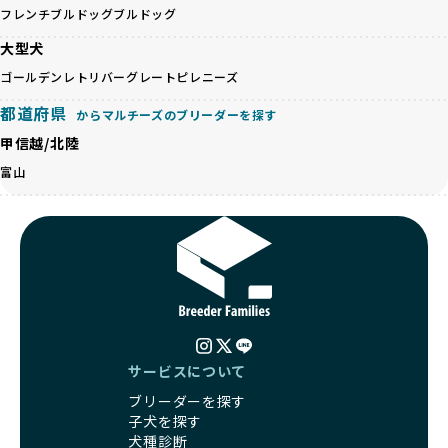
ットショップやオークションを活用し、子犬の心身への影響
フレンチブルドッグ
ブルドッグ
を軽視しがちです。
BreederFamiliesは、ペット業界が抱える命の大量生産・大
「ペットショップ等を使わない」の詳細はこちら
大型犬
量販売、負担の大きい流通構造、劣悪な飼育環境といった課
題に真摯に向き合っています。優良ブリーダーとの直接取引
ゴールデンレトリバー
グレートピレニーズ
近年、「小さくて可愛い」「珍しい毛色」という見た目の特
を促進することで、無駄な命の消費を減らし、命を大切にす
徴が人気を集め、高値で取引されることが多くなっていま
都道府県
る社会の実現を目指しています。
からマルチーズのブリーダーを探す
す。しかし、こうした特徴には健康リスクが伴う場合が少な
さらに、売上の一部を保護団体や保護団体を支援する公益法
甲信越/北陸
くありません。極小サイズは骨や心臓に負担がかかりやす
人へ寄付しています。多くのペット販売業者が、動物福祉へ
く、レアカラーには遺伝疾患のリスクが高まることがありま
富山
の取り組みが不十分であることを理由に寄付を断られる中、
す。
BreederFamiliesはその姿勢が評価され、寄付が実現してい
営利優先ブリーダーは、このような流行や需要に応じて無理
ます。この活動により、保護が必要なワンちゃんの救済や保
な繁殖を行いがちです。小柄な母犬を繁殖に多用して体に負
護活動の支援にも貢献しています。
担をかけたり、子犬を小さく見せるために食事を減らすな
BreederFamiliesのこうした取り組みは、目の前の子犬だけ
ど、健康を犠牲にした管理がされることもあります。このよ
でなく、すべてのワンちゃんに優しい未来を創るための大き
うな方法では、ワンちゃんの免疫力や体力が低下し、飼い主
な一歩です。ユーザーの皆さんがBreederFamiliesを通じて
にとっても将来的な医療費やケアの負担が増える恐れがあり
子犬をお迎えすることで、こうした社会貢献活動を間接的に
ます。
支えることができます。
優良ブリーダーは、こうした流行に流されず、ワンちゃんの
サービスについて
健康を最優先に考えています。特に小さいワンちゃんやレア
BreederFamiliesに登録されているブリーダーは、子犬が心
ブリーダーを探す
カラーの子犬を販売する場合は、健康リスクを十分に理解
身ともに健康に育つための環境づくりに全力を注いでいま
子犬を探す
し、飼い主にそのリスクについて丁寧に説明しています。食
す。
犬種診断
事管理もしっかり行い、成長に必要な栄養を確保するなど、