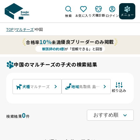
メニュー
犬種診断
検索
お気に入り
ログイン
TOP
マルチーズ
中国
10%
優良ブリーダーのみ掲載
合格率
未満
獣医師の約8割
が「信頼できる」と回答
中国のマルチーズの子犬の検索結果
犬種
マルチーズ
地域
鳥取県 島根県 岡山県 広島県 山口
絞り込み
0
検索結果
件