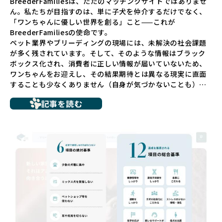
BreederFamiliesは、ただのマッチングサイトではありませ
ん。私たちが目指すのは、単に子犬を仲介するだけでなく、
「ワンちゃんに優しい世界を創る」こと——これが
BreederFamiliesの使命です。
ペット業界やブリーディングの現場には、未解決の社会課題
が多く残されています。そして、そのような情報はブラック
ボックス化され、消費者に正しい情報が届いていないため、
ワンちゃんをお迎えし、その結果期待とは異なる現実に直面
することも少なくありません（自身が気づかないことも）。
たとえば、ペットショップで購入した子犬が劣悪な環境で育
記事を読む
ち、健康面や社会性に問題を抱えていたり、またブリーダー
サイトで子犬だけを可愛く掲載されているものの、裏側では
親犬が乱繁殖によって体力を削られ、苦しい環境で過ごして
いるというケースもあります。こうした問題は、消費者にと
っても大きな負担であり、ワンちゃん自身にとっても非常に
望ましくない環境です。
だからこそ、私たちは正しい情報と安心して選べる場所を提
供すべきだと考えています。BreederFamiliesでは、ワンち
ゃんを家族のように愛する「優良ブリーダー」のみを独自の
厳しい基準で厳選し、その評価基準や評価結果をオープンに
しています。これにより、消費者の皆様が安心して子犬やブ
リーダーを選べる環境を整えています。