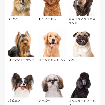
チワワ
トイプードル
ミニチュアダックス
フンド
ヨークシャーテリア
ゴールデンレトリバ
パグ
ー
パピヨン
シーズー
スタンダードプード
ル