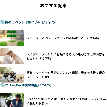
ことがあります。
の法令レベルの基準はブリーディング環境の最低限を定める
おすすめ記事
これは痛みを伴う処置で、ワンちゃんの身体的な負担が大き
ものに過ぎず、ワンちゃんの心身の福祉やブリーダーの責任
く、慢性的な痛みや不安感を引き起こす可能性もあります。
ある姿勢を十分に保障するものではありません。そのため、
また、しっぽや耳はワンちゃんの重要なコミュニケーション
厳格なチェックを経ていないブリーダーが掲載されることも
手段でもあるため、切断されることで他の犬や人間との意思
初めてペットを飼う方におすすめ
少なくなく、消費者にとって選択の判断が難しい現状があり
疎通が難しくなることもあります。
ます。
ヨーロッパ諸国ではこうした処置が禁止されている一方で、
さらに、書類審査のみで掲載が許可されるサイトが多く、実
日本ではいまだ行われる場合があります。
際の飼育環境やブリーダーの姿勢が見えにくい点も課題で
ブリーダーとペットショップの違いは？どっちがいい？
優良ブリーダーは動物福祉を優先し、ワンちゃんの自然な姿
す。こうしたサイトでは、ブリーダーが記載する情報が主で
を大切にするため断尾・断耳を行いません。
あり、実際の現場や日々のケアの状況がわからないため、営
一方、営利優先ブリーダーでは「見た目が良く売れやすい」
利優先の「悪徳ブリーダー」が含まれるリスクが高まりま
犬のブリーダーとは？信頼できる人の選び方や仕事内容を
ことを理由に断尾や断耳を行うことがあり、中には麻酔なし
す。
わかりやすく解説
で処置するケースも見受けられます。
BreederFamiliesでは、ワンちゃんを大切にする「優良ブリ
「耳やしっぽを切らない」詳細はこちら
ーダー」のみを紹介するために、法令を超えた独自の基準を
設け、ブリーダーの理念や飼育環境の厳格なチェックを行っ
悪徳ブリーダーを見分け方とは？悪質な業者を見抜く優良
犬種ごとに異なる健康リスクや育て方のポイントを理解し、
ブリーダーの探し方
ています。
適切に対応するためには、深い知識と豊富な経験が欠かせま
ブリーダーや動物福祉について
せん。現在、犬種は200種類以上あり、それぞれに特有の健康
一部の営利優先のブリーディングでは、母犬の出産負担を考
リスクや性格特性が存在します。
えずに大量繁殖が行われ、親犬が心身ともに疲弊するケース
たとえば、パグは呼吸器系のトラブルを抱えやすく、ラブラ
が見られます。さらに、コストカットのために食事を減らし
BreederFamiliesとは 〜私たちが目指すのは、ワンちゃん
ドール・レトリバーには股関節形成不全への注意が必要で
たり、栄養のない食事を与える、適切な健康管理が行われな
に優しい世界〜
す。このような犬種ごとの違いを熟知し、適切なケアを提供