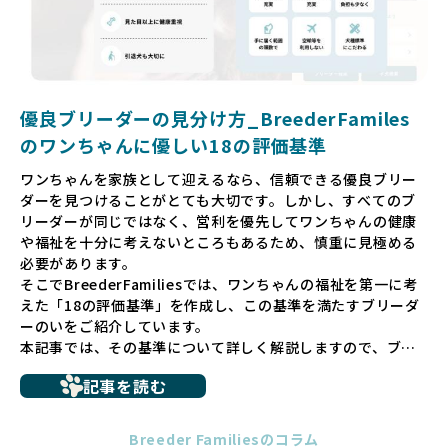
そして、消費者の皆様が正しい情報をもとに優良ブリーダー
を求めることで、ワンちゃんを家族のように愛する優良ブリ
ーダーが増え、営利優先の「悪徳ブリーダー」が自然と淘汰
される社会を目指しています。目の前の子犬だけでなく、親
犬や引退犬も大切にされる環境を作り上げ、すべてのワンち
優良ブリーダーの見分け方_BreederFamiles
ゃんに優しい世界を築いていきたいと考えています。
のワンちゃんに優しい18の評価基準
ペットショップでの生体販売では、ワンちゃんが健やかに成
ワンちゃんを家族として迎えるなら、信頼できる優良ブリー
長するための環境が十分に整っていない場合が多く、販売ま
ダーを見つけることがとても大切です。しかし、すべてのブ
での間に過密な環境や長距離移動のストレスを受けることが
リーダーが同じではなく、営利を優先してワンちゃんの健康
少なくありません。このような環境は、健康リスクや社会性
や福祉を十分に考えないところもあるため、慎重に見極める
の問題につながりやすく、ワンちゃんにとっても望ましいと
必要があります。
は言えません。
そこでBreederFamiliesでは、ワンちゃんの福祉を第一に考
こうした背景から、BreederFamiliesはペットショップを介
えた「18の評価基準」を作成し、この基準を満たすブリーダ
さない直接販売を採用するとともに、ペットオークションや
ーのいをご紹介しています。
ペットショップを利用するブリーダーの掲載も行ってしませ
本記事では、その基準について詳しく解説しますので、ブリ
ん。
ーダー選びの参考にしていただければ幸いです。
ペットショップを避けた方がいい理由の詳細はこちら
記事を読む
トイプードルやコーギーなどの犬種では、見た目のためだけ
多くのブリーダーサイトでは、掲載するブリーダーの審査が
に断尾（しっぽを切る）や断耳（耳を切る）が行われている
法令レベルの最低基準にとどまっていることが問題です。こ
Breeder Familiesのコラム