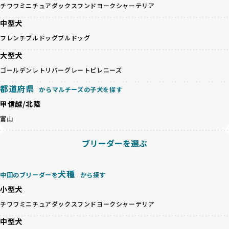
避けます。無計画な交配がもたらすリスクを理解し、飼い主
チワワ
ミニチュアダックスフンド
ヨークシャーテリア
るかを評価する12項目の総合基準を設けています。これによ
への十分な説明とアフターフォローを確保できる範囲での繁
り、より高い基準をクリアしたブリーダーだけを厳選してい
中型犬
殖を徹底しているのです。
ます。
一方、営利優先ブリーダーは流行や需要に応じて安易にミッ
フレンチブルドッグ
ブルドッグ
その結果、合格率10%未満という厳しい基準をクリアした優
クス犬を繁殖し、健康管理や飼い主への配慮が不十分なこと
良ブリーダーのみが登録されています。
大型犬
が多く見受けられます。場合によっては、チワワ×ハスキー
BreederFamiliesでは、法令に準拠するだけでなく、ワンち
等体格の異なるリスクの高い交配を行うこともあります。
ゴールデンレトリバー
グレートピレニーズ
ゃんを家族のように愛するという理念を共有するブリーダー
「ミックス犬を繁殖しない」の詳細はこちら
のみを厳選しています。これにより、ユーザーの皆さんに安
都道府県
からマルチーズの子犬を探す
心して選べる選択肢を提供しています。
ペットショップやペットオークションは、流通過程でワンち
甲信越/北陸
「BreederFamilesのワンちゃんに優しい18の評価基準」は
ゃんが長時間の輸送を強いられたり、狭いケージに閉じ込め
こちら
富山
られるなど、心身に大きな負担がかかります。このような環
境は、ストレスや感染リスクを増大させるだけでなく、ワン
BreederFamiliesでは、すべてのブリーダーを書類審査、直
ブリーダーを選ぶ
ちゃんの社会性や基本的なしつけにも悪影響を与える可能性
接のヒアリング、現地確認を通じて厳しく評価しています。
があります。
このプロセスにより、育成環境や健康管理だけでなく、ブリ
優良ブリーダーは、ワンちゃんの健康と幸せを第一に考え、
ーダー自身の理念や姿勢までも丁寧に確認しています。
犬種
中国のブリーダーを
から探す
ペットショップやオークションを介さずに直接飼い主に渡す
さらに、こうした評価結果は透明性を持って公開されている
ことを大切にしています。また、彼らはお迎え先を自身で確
小型犬
ため、どのブリーダーを選んでも安心して子犬をお迎えいた
認し、ワンちゃんが安心して暮らせる環境を整えるために直
だけます。
チワワ
ミニチュアダックスフンド
ヨークシャーテリア
接の引き渡しを基本とします。
徹底した透明性こそが、BreederFamiliesの大きな特徴で
一方で、営利優先ブリーダーは、広範囲に販売するためにペ
中型犬
す。