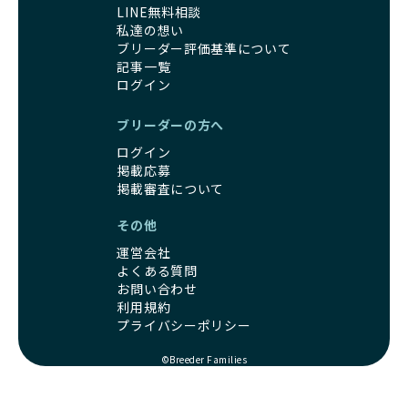
遺伝的なリスクを最小限に抑えた繁殖計画、栄養バランスが
LINE無料相談
ワンちゃんの健康を第一にした繁殖を心がけています。
考えられた食事、子犬がのびのびと動ける適度な運動環境、
私達の想い
「見た目以上に健康重視」の詳細はこちら
さらに獣医師と連携した健康管理まで徹底しています。
ブリーダー評価基準について
その結果、BreederFamiliesを通じてお迎えする子犬は、元
記事一覧
引退犬とは、繁殖期を終えたワンちゃんたちのことを指しま
気で健康なスタートを切れることが大きな魅力です。
ログイン
す。
子犬の社会性は、家庭でのしつけをスムーズにする重要なポ
優良ブリーダーは、引退犬も家族の一員として、彼らの幸せ
イントです。BreederFamiliesのブリーダーは、母犬や兄弟
ブリーダーの方へ
を願っています。よって、引退後も自宅で飼育を続けるか、
犬、人との触れ合いの時間をしっかり確保し、子犬が自然に
信頼できる相手に譲渡するなど、ワンちゃんが幸せに暮らせ
ログイン
コミュニケーション能力を身につけられるよう育てていま
るように配慮します。
掲載応募
す。
一方、営利優先ブリーダーは引退犬を「コスト」として考
掲載審査について
家庭に迎えたその日から、すでに社会性の基盤ができている
え、早く手放すことを考えます。場合によっては、悪徳保護
ため、新しい環境にもスムーズに適応できます。
その他
団体に引き渡されることもあり、ワンちゃんの生活が不安定
これにより、飼い主さんにとっても安心してスタートできる
になる可能性が高まります。
でしょう。
運営会社
引退犬に対する扱いがどうなっているかも、優良ブリーダー
BreederFamiliesのブリーダーは、犬種に関する豊富な知識
よくある質問
を見分けるポイントとなります。
と経験を持っています。そのため、子犬を迎えた後の健康管
お問い合わせ
「引退犬も大切に」の詳細はこちら
利用規約
理やしつけ、生活スタイルに合わせた育て方について、丁寧
プライバシーポリシー
なアドバイスを受けられます。「この犬種ならではの特徴
社会化とは、ワンちゃんが人間や他の犬、日常の環境にスム
は？」「食事はどうしたらいい？」など、疑問や悩みがあれ
ーズに適応できるようにするプロセスです。ワンちゃんの社
©Breeder Families
ば、専門的な視点から解決のヒントをもらえるのも安心でき
会化は、生後3週間から12週間頃の「社会化期」と呼ばれる
るポイントです。
時期が特に重要です。この期間は、ブリーダーが飼育してい
BreederFamiliesでは、すべてのブリーダーが厳しい基準を