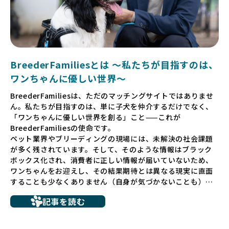
BreederFamiliesとは 〜私たちが目指すのは、
ワンちゃんに優しい世界〜
BreederFamiliesは、ただのマッチングサイトではありませ
ん。私たちが目指すのは、単に子犬を仲介するだけでなく、
「ワンちゃんに優しい世界を創る」こと——これが
BreederFamiliesの使命です。
ペット業界やブリーディングの現場には、未解決の社会課題
が多く残されています。そして、そのような情報はブラック
ボックス化され、消費者に正しい情報が届いていないため、
ワンちゃんをお迎えし、その結果期待とは異なる現実に直面
することも少なくありません（自身が気づかないことも）。
たとえば、ペットショップで購入した子犬が劣悪な環境で育
記事を読む
ち、健康面や社会性に問題を抱えていたり、またブリーダー
サイトで子犬だけを可愛く掲載されているものの、裏側では
親犬が乱繁殖によって体力を削られ、苦しい環境で過ごして