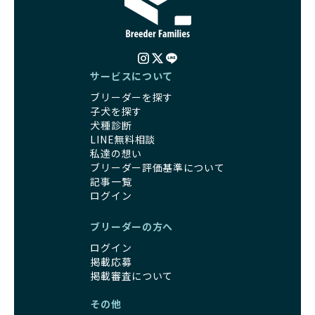
ど、健康を犠牲にした管理がされることもあります。このよ
でなく、すべてのワンちゃんに優しい未来を創るための大き
うな方法では、ワンちゃんの免疫力や体力が低下し、飼い主
な一歩です。ユーザーの皆さんがBreederFamiliesを通じて
にとっても将来的な医療費やケアの負担が増える恐れがあり
子犬をお迎えすることで、こうした社会貢献活動を間接的に
ます。
支えることができます。
優良ブリーダーは、こうした流行に流されず、ワンちゃんの
サービスについて
健康を最優先に考えています。特に小さいワンちゃんやレア
BreederFamiliesに登録されているブリーダーは、子犬が心
ブリーダーを探す
カラーの子犬を販売する場合は、健康リスクを十分に理解
身ともに健康に育つための環境づくりに全力を注いでいま
子犬を探す
し、飼い主にそのリスクについて丁寧に説明しています。食
す。
犬種診断
事管理もしっかり行い、成長に必要な栄養を確保するなど、
遺伝的なリスクを最小限に抑えた繁殖計画、栄養バランスが
LINE無料相談
ワンちゃんの健康を第一にした繁殖を心がけています。
考えられた食事、子犬がのびのびと動ける適度な運動環境、
私達の想い
「見た目以上に健康重視」の詳細はこちら
さらに獣医師と連携した健康管理まで徹底しています。
ブリーダー評価基準について
その結果、BreederFamiliesを通じてお迎えする子犬は、元
記事一覧
引退犬とは、繁殖期を終えたワンちゃんたちのことを指しま
気で健康なスタートを切れることが大きな魅力です。
ログイン
す。
子犬の社会性は、家庭でのしつけをスムーズにする重要なポ
優良ブリーダーは、引退犬も家族の一員として、彼らの幸せ
イントです。BreederFamiliesのブリーダーは、母犬や兄弟
ブリーダーの方へ
を願っています。よって、引退後も自宅で飼育を続けるか、
犬、人との触れ合いの時間をしっかり確保し、子犬が自然に
信頼できる相手に譲渡するなど、ワンちゃんが幸せに暮らせ
ログイン
コミュニケーション能力を身につけられるよう育てていま
るように配慮します。
掲載応募
す。
一方、営利優先ブリーダーは引退犬を「コスト」として考
掲載審査について
家庭に迎えたその日から、すでに社会性の基盤ができている
え、早く手放すことを考えます。場合によっては、悪徳保護
ため、新しい環境にもスムーズに適応できます。
その他
団体に引き渡されることもあり、ワンちゃんの生活が不安定
これにより、飼い主さんにとっても安心してスタートできる