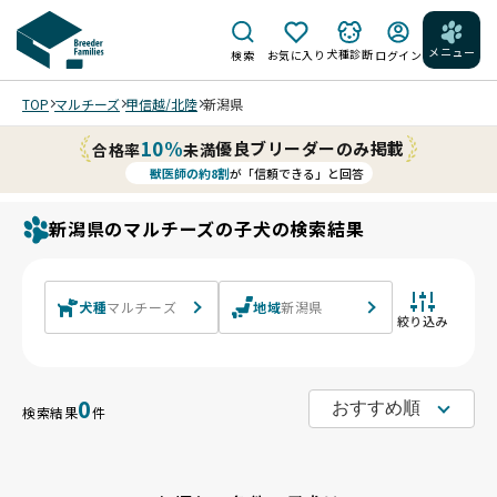
メニュー
犬種診断
検索
お気に入り
ログイン
TOP
マルチーズ
甲信越/北陸
新潟県
10%
優良ブリーダーのみ掲載
合格率
未満
獣医師の約8割
が「信頼できる」と回答
新潟県のマルチーズの子犬の検索結果
犬種
マルチーズ
地域
新潟県
絞り込み
0
検索結果
件