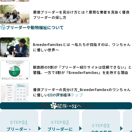
「耳やしっぽを切らない」詳細はこちら
ーダー」のみを紹介するために、法令を超えた独自の基準を
設け、ブリーダーの理念や飼育環境の厳格なチェックを行っ
悪徳ブリーダーを見分け方とは？悪質な業者を見抜く優良
犬種ごとに異なる健康リスクや育て方のポイントを理解し、
ブリーダーの探し方
ています。
適切に対応するためには、深い知識と豊富な経験が欠かせま
ブリーダーや動物福祉について
せん。現在、犬種は200種類以上あり、それぞれに特有の健康
一部の営利優先のブリーディングでは、母犬の出産負担を考
リスクや性格特性が存在します。
えずに大量繁殖が行われ、親犬が心身ともに疲弊するケース
たとえば、パグは呼吸器系のトラブルを抱えやすく、ラブラ
が見られます。さらに、コストカットのために食事を減らし
BreederFamiliesとは 〜私たちが目指すのは、ワンちゃん
ドール・レトリバーには股関節形成不全への注意が必要で
たり、栄養のない食事を与える、適切な健康管理が行われな
に優しい世界〜
す。このような犬種ごとの違いを熟知し、適切なケアを提供
いなど、ワンちゃんの健康と福祉が犠牲にされることも少な
できるかどうかは、ブリーダーの専門性に大きく関わりま
くありません。
す。
獣医師の9割が「ブリーダー紹介サイトは信頼できない」と
また、健康リスクが予測しづらいミックス犬の繁殖や、愛情
優良ブリーダーは、少数の犬種（一般的に3種以内）に絞って
警鐘。一方で8割が『BreederFamilies』を支持する理由
が行き届かない多頭飼育等も問題です。これらのブリーディ
繁殖を行い、各犬種の特徴を熟知しています。これにより、
ング手法は、ワンちゃんの福祉を無視し、利益のみを追求す
犬種ごとの健康管理や繁殖において質の高いケアを提供する
るブリーダーによるものが多く、消費者にとっても深刻な課
優良ブリーダーの見分け方_BreederFamilesのワンちゃん
ことが可能です。
題となっています。
使い方のステップ
に優しい18の評価基準
一方、営利優先ブリーダーは流行や需要に応じて扱う犬種を
BreederFamiliesでは、こうしたワンちゃんに優しくないブ
増やす傾向があり、犬種ごとに異なる健康問題や適切な育成
子犬をお迎えするまで
リーディングをなくすため、すべてのワンちゃんを家族のよ
記事一覧へ
環境を十分に考慮しない場合があります。こうしたブリーダ
うに大切に飼育・繁殖を行っている「優良ブリーダー」のみ
ーでは、ワンちゃんが適切なケアを受けられず、健康を損ね
を厳選しています。
01
02
たりストレスを抱えたりするリスクが高まります。
STEP
STEP
03
STEP
「少数の犬種に集中」の詳細はこちら
ブリーダー・
ブリーダーに
BreederFamiliesでは、アニマルウェルフェアを最優先に考