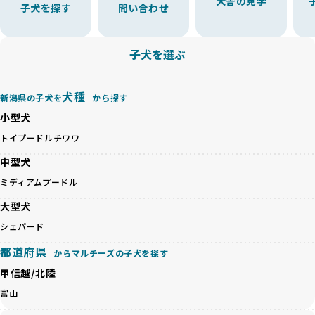
犬舎の見学
子犬を探す
問い合わせ
えた6つの絶対基準と12の総合基準を設定しています。これに
近年、ミックス犬はユニークな見た目や性格で人気がありま
より、ワンちゃんが心身ともに健やかに過ごせる環境で育つ
すが、無計画な交配には健康リスクが伴います。異なる犬種
ことを徹底しています。
の特徴を持つことで予測しにくい健康問題が発生する可能性
子犬を選ぶ
BreederFamiliesでは、以下の6項目を必須条件とし、これら
が高く、診断や治療も複雑化する場合があります。また、ミ
を満たすブリーダーのみを選定しています：
ックス犬は成長後の性格や体格が予測しづらく、飼い主が期
これらの基準により、ワンちゃんの健全な成長と動物福祉に
待する理想と現実が大きく異なることも少なくありません。
犬種
基づいた責任あるブリーディングを確保しています。
新潟県の子犬を
から探す
優良ブリーダーは、犬種ごとの遺伝的特徴を守り、安定した
さらに、健康管理、社会性の育成、遺伝子検査、食事や運動
小型犬
健康と性格を次世代に引き継ぐために、ミックス犬の繁殖を
の質など、ワンちゃんの心身に配慮した飼育環境が整ってい
避けます。無計画な交配がもたらすリスクを理解し、飼い主
トイプードル
チワワ
るかを評価する12項目の総合基準を設けています。これによ
への十分な説明とアフターフォローを確保できる範囲での繁
り、より高い基準をクリアしたブリーダーだけを厳選してい
中型犬
殖を徹底しているのです。
ます。
一方、営利優先ブリーダーは流行や需要に応じて安易にミッ
ミディアムプードル
その結果、合格率10%未満という厳しい基準をクリアした優
クス犬を繁殖し、健康管理や飼い主への配慮が不十分なこと
良ブリーダーのみが登録されています。
大型犬
が多く見受けられます。場合によっては、チワワ×ハスキー
BreederFamiliesでは、法令に準拠するだけでなく、ワンち
等体格の異なるリスクの高い交配を行うこともあります。
シェパード
ゃんを家族のように愛するという理念を共有するブリーダー
「ミックス犬を繁殖しない」の詳細はこちら
のみを厳選しています。これにより、ユーザーの皆さんに安
都道府県
からマルチーズの子犬を探す
心して選べる選択肢を提供しています。
ペットショップやペットオークションは、流通過程でワンち
甲信越/北陸
「BreederFamilesのワンちゃんに優しい18の評価基準」は
ゃんが長時間の輸送を強いられたり、狭いケージに閉じ込め
こちら
富山
られるなど、心身に大きな負担がかかります。このような環
境は、ストレスや感染リスクを増大させるだけでなく、ワン