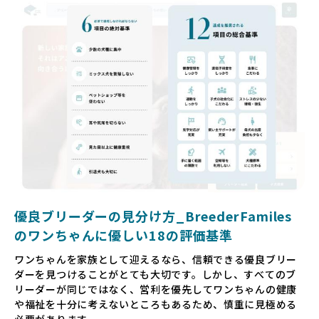
いるというケースもあります。こうした問題は、消費者にと
っても大きな負担であり、ワンちゃん自身にとっても非常に
望ましくない環境です。
だからこそ、私たちは正しい情報と安心して選べる場所を提
供すべきだと考えています。BreederFamiliesでは、ワンち
ゃんを家族のように愛する「優良ブリーダー」のみを独自の
厳しい基準で厳選し、その評価基準や評価結果をオープンに
しています。これにより、消費者の皆様が安心して子犬やブ
リーダーを選べる環境を整えています。
そして、消費者の皆様が正しい情報をもとに優良ブリーダー
を求めることで、ワンちゃんを家族のように愛する優良ブリ
ーダーが増え、営利優先の「悪徳ブリーダー」が自然と淘汰
される社会を目指しています。目の前の子犬だけでなく、親
犬や引退犬も大切にされる環境を作り上げ、すべてのワンち
優良ブリーダーの見分け方_BreederFamiles
ゃんに優しい世界を築いていきたいと考えています。
のワンちゃんに優しい18の評価基準
ペットショップでの生体販売では、ワンちゃんが健やかに成
ワンちゃんを家族として迎えるなら、信頼できる優良ブリー
長するための環境が十分に整っていない場合が多く、販売ま
ダーを見つけることがとても大切です。しかし、すべてのブ
での間に過密な環境や長距離移動のストレスを受けることが
リーダーが同じではなく、営利を優先してワンちゃんの健康
少なくありません。このような環境は、健康リスクや社会性
や福祉を十分に考えないところもあるため、慎重に見極める
の問題につながりやすく、ワンちゃんにとっても望ましいと
必要があります。