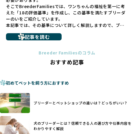
は言えません。
そこでBreederFamiliesでは、ワンちゃんの福祉を第一に考
こうした背景から、BreederFamiliesはペットショップを介
えた「18の評価基準」を作成し、この基準を満たすブリーダ
さない直接販売を採用するとともに、ペットオークションや
ーのいをご紹介しています。
ペットショップを利用するブリーダーの掲載も行ってしませ
本記事では、その基準について詳しく解説しますので、ブリ
ん。
ーダー選びの参考にしていただければ幸いです。
ペットショップを避けた方がいい理由の詳細はこちら
記事を読む
トイプードルやコーギーなどの犬種では、見た目のためだけ
多くのブリーダーサイトでは、掲載するブリーダーの審査が
に断尾（しっぽを切る）や断耳（耳を切る）が行われている
法令レベルの最低基準にとどまっていることが問題です。こ
Breeder Familiesのコラム
ことがあります。
の法令レベルの基準はブリーディング環境の最低限を定める
おすすめ記事
これは痛みを伴う処置で、ワンちゃんの身体的な負担が大き
ものに過ぎず、ワンちゃんの心身の福祉やブリーダーの責任
く、慢性的な痛みや不安感を引き起こす可能性もあります。
ある姿勢を十分に保障するものではありません。そのため、
また、しっぽや耳はワンちゃんの重要なコミュニケーション
厳格なチェックを経ていないブリーダーが掲載されることも
手段でもあるため、切断されることで他の犬や人間との意思
初めてペットを飼う方におすすめ
少なくなく、消費者にとって選択の判断が難しい現状があり
疎通が難しくなることもあります。
ます。
ヨーロッパ諸国ではこうした処置が禁止されている一方で、
さらに、書類審査のみで掲載が許可されるサイトが多く、実
日本ではいまだ行われる場合があります。
際の飼育環境やブリーダーの姿勢が見えにくい点も課題で
ブリーダーとペットショップの違いは？どっちがいい？
優良ブリーダーは動物福祉を優先し、ワンちゃんの自然な姿
す。こうしたサイトでは、ブリーダーが記載する情報が主で
を大切にするため断尾・断耳を行いません。
あり、実際の現場や日々のケアの状況がわからないため、営
一方、営利優先ブリーダーでは「見た目が良く売れやすい」
利優先の「悪徳ブリーダー」が含まれるリスクが高まりま
犬のブリーダーとは？信頼できる人の選び方や仕事内容を
ことを理由に断尾や断耳を行うことがあり、中には麻酔なし
す。
わかりやすく解説
で処置するケースも見受けられます。
BreederFamiliesでは、ワンちゃんを大切にする「優良ブリ