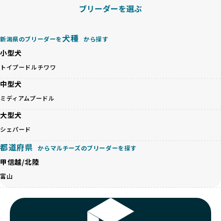
BreederFamiliesでは、すべてのブリーダーを書類審査、直
ブリーダーを選ぶ
ちゃんの社会性や基本的なしつけにも悪影響を与える可能性
接のヒアリング、現地確認を通じて厳しく評価しています。
があります。
このプロセスにより、育成環境や健康管理だけでなく、ブリ
優良ブリーダーは、ワンちゃんの健康と幸せを第一に考え、
ーダー自身の理念や姿勢までも丁寧に確認しています。
犬種
新潟県のブリーダーを
から探す
ペットショップやオークションを介さずに直接飼い主に渡す
さらに、こうした評価結果は透明性を持って公開されている
ことを大切にしています。また、彼らはお迎え先を自身で確
小型犬
ため、どのブリーダーを選んでも安心して子犬をお迎えいた
認し、ワンちゃんが安心して暮らせる環境を整えるために直
だけます。
トイプードル
チワワ
接の引き渡しを基本とします。
徹底した透明性こそが、BreederFamiliesの大きな特徴で
一方で、営利優先ブリーダーは、広範囲に販売するためにペ
中型犬
す。
ットショップやオークションを活用し、子犬の心身への影響
ミディアムプードル
を軽視しがちです。
BreederFamiliesは、ペット業界が抱える命の大量生産・大
「ペットショップ等を使わない」の詳細はこちら
大型犬
量販売、負担の大きい流通構造、劣悪な飼育環境といった課
題に真摯に向き合っています。優良ブリーダーとの直接取引
シェパード
近年、「小さくて可愛い」「珍しい毛色」という見た目の特
を促進することで、無駄な命の消費を減らし、命を大切にす
徴が人気を集め、高値で取引されることが多くなっていま
都道府県
る社会の実現を目指しています。
からマルチーズのブリーダーを探す
す。しかし、こうした特徴には健康リスクが伴う場合が少な
さらに、売上の一部を保護団体や保護団体を支援する公益法
甲信越/北陸
くありません。極小サイズは骨や心臓に負担がかかりやす
人へ寄付しています。多くのペット販売業者が、動物福祉へ
く、レアカラーには遺伝疾患のリスクが高まることがありま
富山
の取り組みが不十分であることを理由に寄付を断られる中、
す。
BreederFamiliesはその姿勢が評価され、寄付が実現してい
営利優先ブリーダーは、このような流行や需要に応じて無理
ます。この活動により、保護が必要なワンちゃんの救済や保
な繁殖を行いがちです。小柄な母犬を繁殖に多用して体に負
護活動の支援にも貢献しています。
担をかけたり、子犬を小さく見せるために食事を減らすな
BreederFamiliesのこうした取り組みは、目の前の子犬だけ